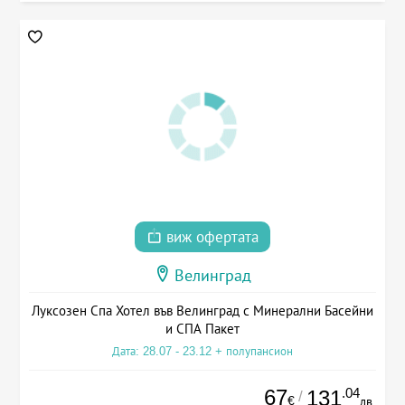
виж офертата
Велинград
Луксозен Спа Хотел във Велинград с Минерални Басейни
и СПА Пакет
Дата: 28.07 - 23.12 + полупансион
67
.04
131
/
€
лв.