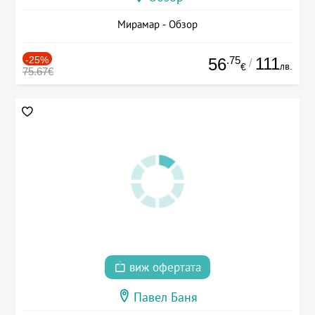
Мирамар - Обзор
-25%
.75
111
56
/
лв.
€
75.67€
виж офертата
Павел Баня