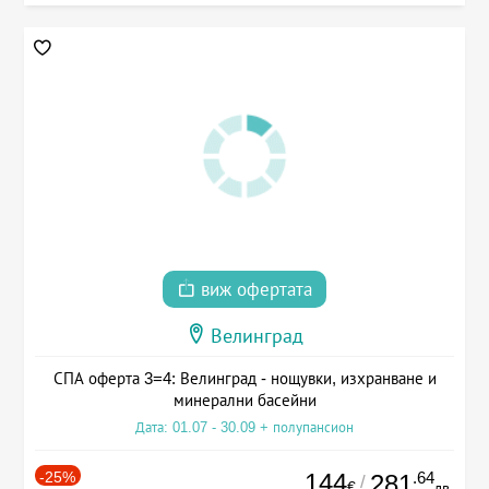
виж офертата
Велинград
СПА оферта 3=4: Велинград - нощувки, изхранване и
минерални басейни
Дата: 01.07 - 30.09 + полупансион
-25%
144
.64
281
/
€
лв.