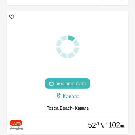
виж офертата
Кавала
Tosca Beach- Кавала
-30%
.15
102
52
/
лв.
€
74.65€