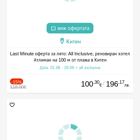
виж офертата
Китен
Last Minute оферта за лято: All Inclusive, реновиран хотел
Атлиман на 100 м от плажа в Китен
Дата: 01.06 - 29.09 + all inclusive
-15%
.30
.17
100
196
/
€
лв.
118.00€