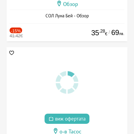
Обзор
СОЛ Луна Бей - Обзор
-15%
.28
69
35
/
лв.
€
41.42€
виж офертата
о-в Тасос