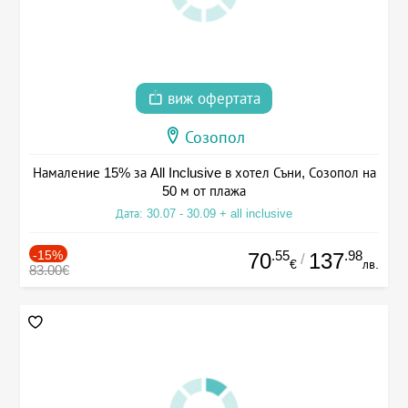
виж офертата
Созопол
Намаление 15% за All Inclusive в хотел Съни, Созопол на
50 м от плажа
Дата: 30.07 - 30.09 + all inclusive
-15%
.55
.98
70
137
/
€
лв.
83.00€