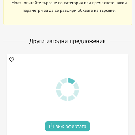
Моля, опитайте търсене по категория или премахнете някои
параметри за да се разшири обхвата на търсене.
Други изгодни предложения
виж офертата