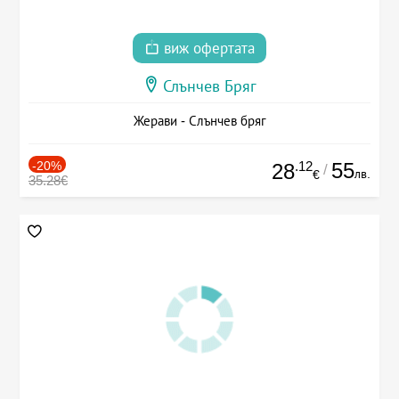
виж офертата
Слънчев Бряг
Жерави - Слънчев бряг
-20%
.12
55
28
/
лв.
€
35.28€