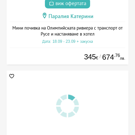
виж офертата
Паралия Катерини
Мини почивка на Олимпийската ривиера с транспорт от
Русе и настаняване в хотел
Дата: 18.09 - 23.09 + закуска
345
.76
674
/
€
лв.