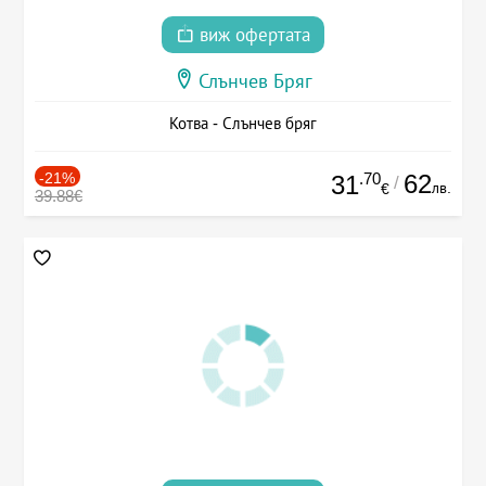
виж офертата
Слънчев Бряг
Котва - Слънчев бряг
-21%
.70
62
31
/
лв.
€
39.88€