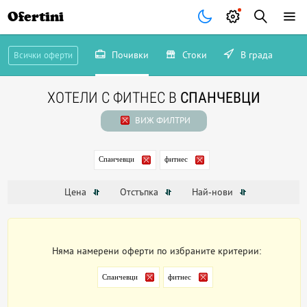
Ofertini
Почивки
Стоки
В града
Всички оферти
ХОТЕЛИ С ФИТНЕС В
СПАНЧЕВЦИ
ВИЖ ФИЛТРИ
Спанчевци
фитнес
Цена
Отстъпка
Най-нови
Няма намерени оферти по избраните критерии:
Спанчевци
фитнес