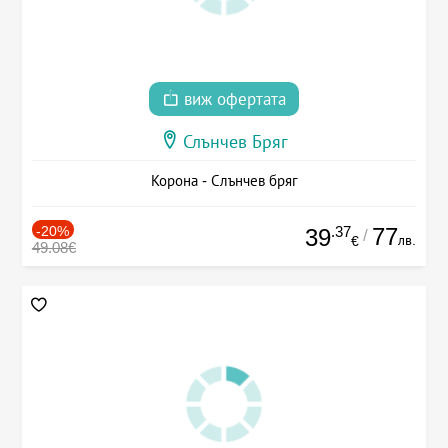
виж офертата
Слънчев Бряг
Корона - Слънчев бряг
-20%
.37
77
39
/
лв.
€
49.08€