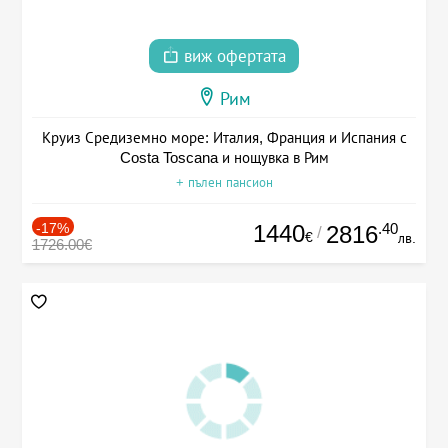
виж офертата
Рим
Круиз Средиземно море: Италия, Франция и Испания с
Costa Toscana и нощувка в Рим
+ пълен пансион
-17%
1440
.40
2816
/
€
лв.
1726.00€