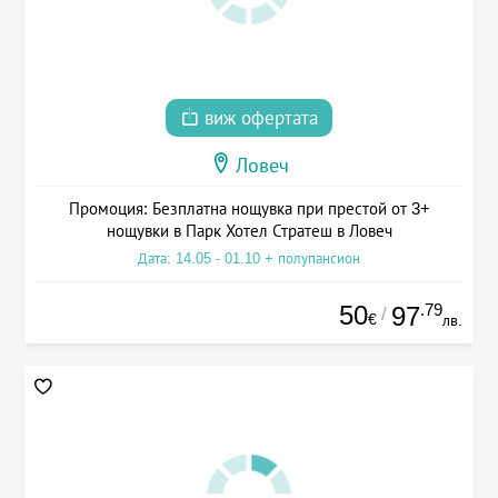
виж офертата
Ловеч
Промоция: Безплатна нощувка при престой от 3+
нощувки в Парк Хотел Стратеш в Ловеч
Дата: 14.05 - 01.10 + полупансион
50
.79
97
/
€
лв.