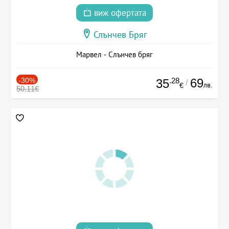
виж офертата
Слънчев Бряг
Марвел - Слънчев бряг
-30%
.28
69
35
/
лв.
€
50.11€