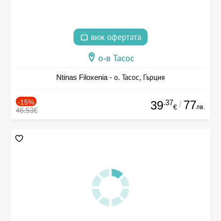
виж офертата
о-в Тасос
Ntinas Filoxenia - о. Тасос, Гърция
-15%
.37
77
39
/
лв.
€
46.53€