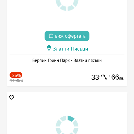
виж офертата
Златни Пясъци
Берлин Грийн Парк - Златни пясъци
-25%
.75
66
33
/
лв.
€
44.99€