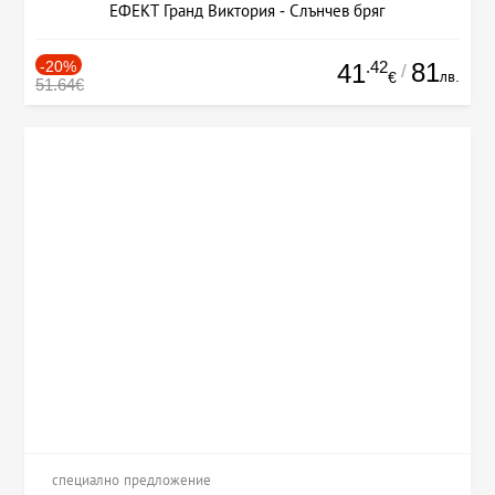
ЕФЕКТ Гранд Виктория - Слънчев бряг
-20%
.42
81
41
/
лв.
€
51.64€
специално предложение