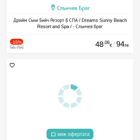
Слънчев Бряг
Дрийм Съни Бийч Резорт § СПА / Dreams Sunny Beach
Resort and Spa / - Слънчев бряг
-15%
.06
94
48
/
лв.
€
56.75€
виж офертата