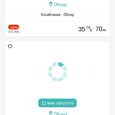
Обзор
Казабланка - Обзор
-20%
.79
70
35
/
лв.
€
44.99€
виж офертата
Обзор