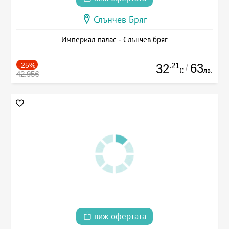
Слънчев Бряг
Империал палас - Слънчев бряг
-25%
.21
63
32
/
лв.
€
42.95€
виж офертата