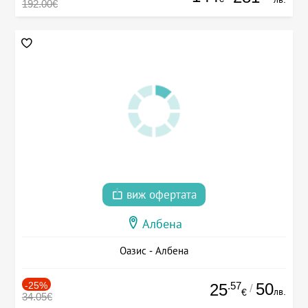
192.00€
виж офертата
Албена
Оазис - Албена
-25%
.57
50
25
/
лв.
€
34.05€