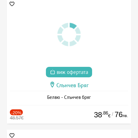
виж офертата
Слънчев Бряг
Белвю - Слънчев бряг
-20%
.86
76
38
/
лв.
€
48.57€