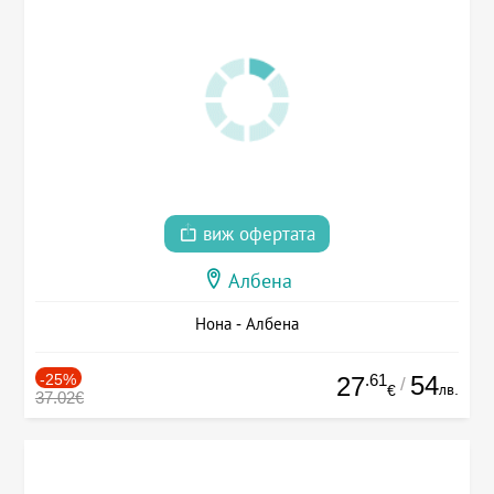
виж офертата
Албена
Нона - Албена
-25%
.61
54
27
/
лв.
€
37.02€