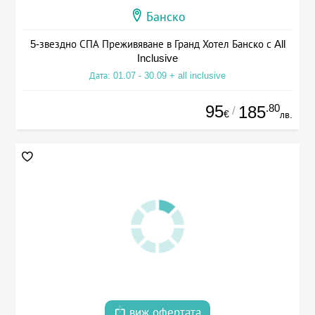
Банско
5-звездно СПА Преживяване в Гранд Хотел Банско с All
Inclusive
Дата: 01.07 - 30.09 + all inclusive
95
.80
185
/
€
лв.
виж офертата