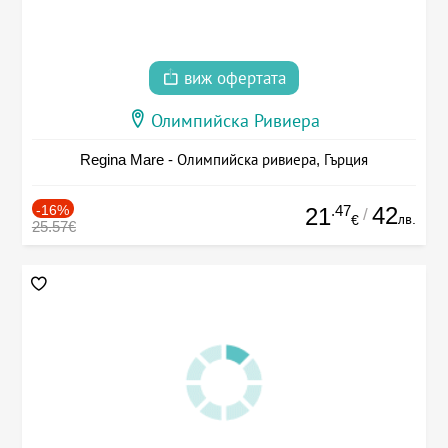
виж офертата
Олимпийска Ривиера
Regina Mare - Олимпийска ривиера, Гърция
-16%
.47
42
21
/
лв.
€
25.57€