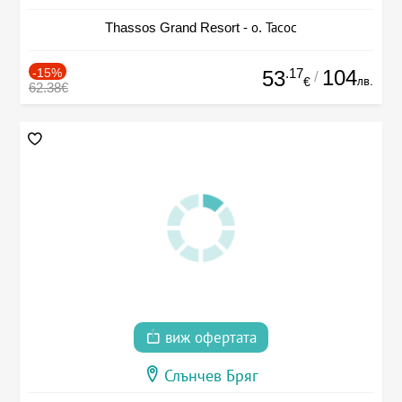
Thassos Grand Resort - о. Тасос
-15%
.17
104
53
/
лв.
€
62.38€
виж офертата
Слънчев Бряг