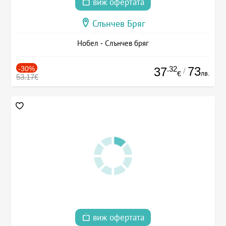
виж офертата
Слънчев Бряг
Нобел - Слънчев бряг
-30%
.32
73
37
/
лв.
€
53.17€
виж офертата