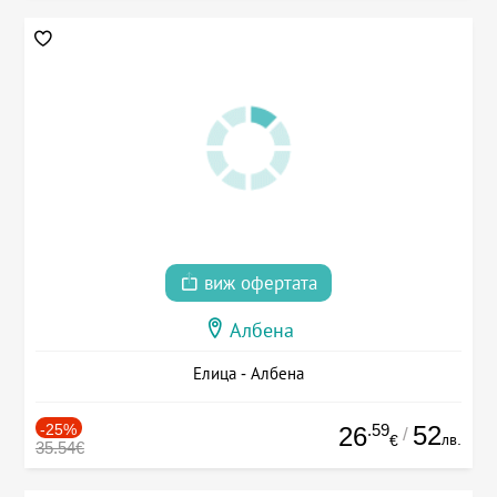
виж офертата
Албена
Елица - Албена
-25%
.59
52
26
/
лв.
€
35.54€