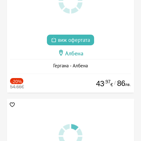
виж офертата
Албена
Гергана - Албена
-20%
.97
86
43
/
лв.
€
54.66€