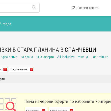
Любими оферти
В града
ВКИ В СТАРА ПЛАНИНА В
СПАНЧЕВЦИ
Първа линия
За двама
СПА оферти
All inclusive
Уикенд
Last minute
и
Стара планина
рти
Няма намерени оферти по избраните критери
Спанчевци
Стара планина