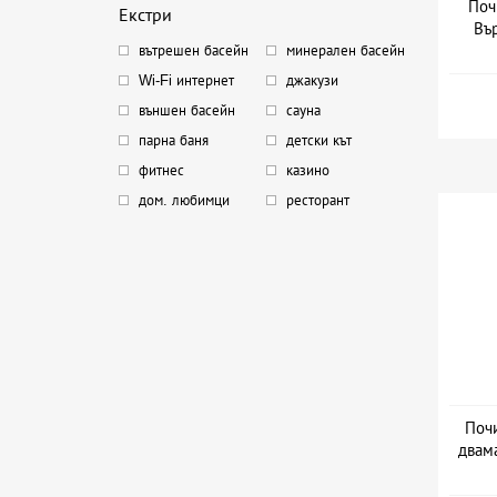
Поч
Екстри
Вър
вътрешен басейн
минерален басейн
Дата
Wi-Fi интернет
джакузи
външен басейн
сауна
парна баня
детски кът
фитнес
казино
дом. любимци
ресторант
Почи
двам
Да