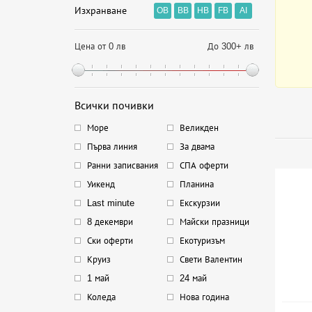
Изхранване
OB
BB
HB
FB
AI
Цена от 0 лв
До 300+ лв
Всички почивки
Море
Великден
Първа линия
За двама
Ранни записвания
СПА оферти
Уикенд
Планина
Last minute
Екскурзии
8 декември
Майски празници
Ски оферти
Екотуризъм
Круиз
Свети Валентин
1 май
24 май
Коледа
Нова година