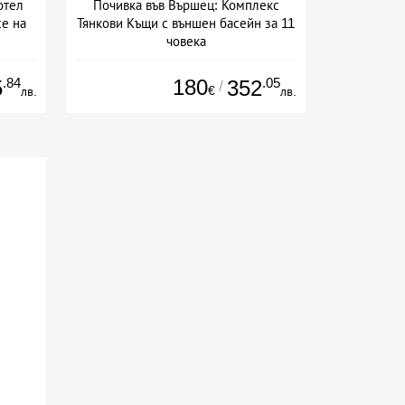
отел
Почивка във Вършец: Комплекс
се на
Тянкови Къщи с външен басейн за 11
човека
сион
Дата: 02.07 - 30.12 + без храна
.84
180
.05
5
352
/
€
лв.
лв.