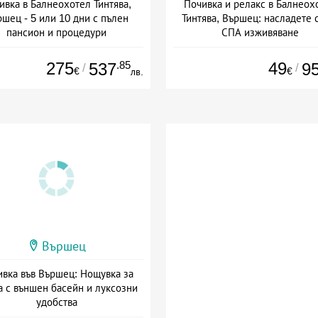
ивка в Балнеохотел Тинтява,
Почивка и релакс в Балнеох
шец - 5 или 10 дни с пълен
Тинтява, Вършец: насладете 
пансион и процедури
СПА изживяване
: 01.10 - 30.12 + пълен пансион
Дата: 01.10 - 30.12 + полупан
275
.85
49
537
9
/
/
€
€
лв.
Вършец
вка във Вършец: Нощувка за
а с външен басейн и луксозни
удобства
та: 08.07 - 30.12 + без храна