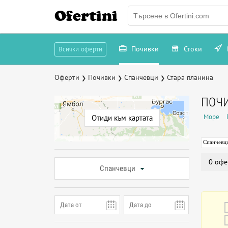
Ofertini
Почивки
Стоки
Всички оферти
Оферти
Почивки
Спанчевци
Стара планина
❯
❯
❯
ПОЧИ
Море
Отиди към картата
Спанчевц
0 офе
Спанчевци