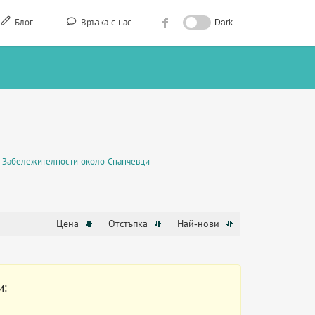
Блог
Връзка с нас
Dark
Забележителности около Спанчевци
Цена
Отстъпка
Най-нови
и: