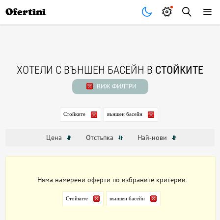
Почивки
Стоки
В града
Всички оферти
Ofertini
ХОТЕЛИ С ВЪНШЕН БАСЕЙН В
СТОЙКИТЕ
ВИЖ ФИЛТРИ
Стойките
външен басейн
Цена
Отстъпка
Най-нови
Няма намерени оферти по избраните критерии:
Стойките
външен басейн