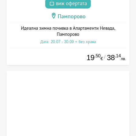
виж офертата
Пампорово
Идеална зимна почивка в Апартаменти Невада,
Пампорово
Дата: 20.07 - 30.09 + без храна
.50
.14
19
38
/
€
лв.