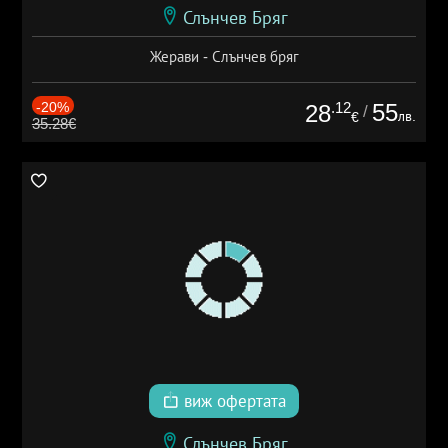
Слънчев Бряг
Жерави - Слънчев бряг
-20%
.12
55
28
/
лв.
€
35.28€
виж офертата
Слънчев Бряг