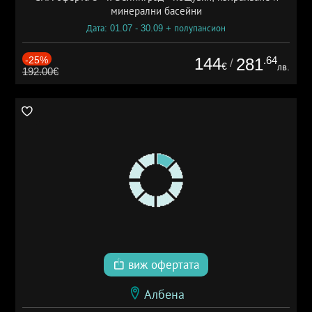
минерални басейни
Дата: 01.07 - 30.09 + полупансион
-25%
144
.64
281
/
€
лв.
192.00€
виж офертата
Албена