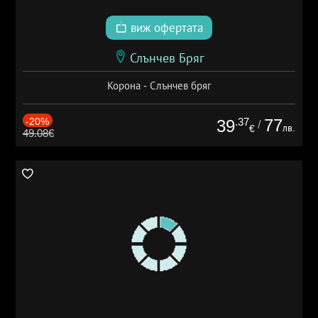
виж офертата
Слънчев Бряг
Корона - Слънчев бряг
-20%
.37
77
39
/
лв.
€
49.08€