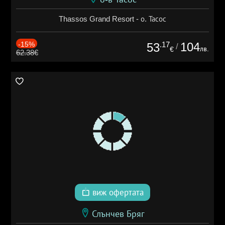
Thassos Grand Resort - о. Тасос
-15%
.17
104
53
/
лв.
€
62.38€
виж офертата
Слънчев Бряг