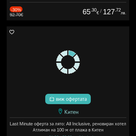
-30%
.30
.72
65
127
/
€
лв.
92.70€
виж офертата
Китен
Last Minute оферта за лято: All Inclusive, реновиран хотел
Атлиман на 100 м от плажа в Китен