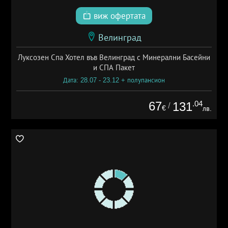
виж офертата
Велинград
Луксозен Спа Хотел във Велинград с Минерални Басейни
и СПА Пакет
Дата: 28.07 - 23.12 + полупансион
67
.04
131
/
€
лв.