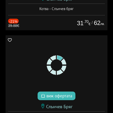
Котва - Слънчев бряг
-21%
.70
62
31
/
лв.
€
39.88€
виж офертата
Слънчев Бряг