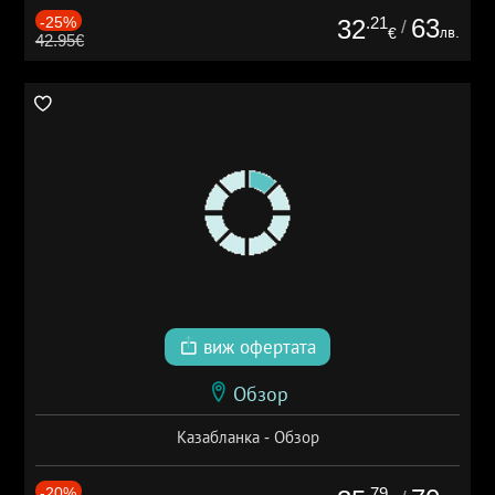
-25%
.21
63
32
/
лв.
€
42.95€
виж офертата
Обзор
Казабланка - Обзор
-20%
.79