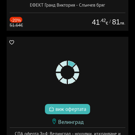
ЕФЕКТ Гранд Виктория - Слънчев бряг
-20%
.42
81
41
/
лв.
€
51.64€
виж офертата
Велинград
СПА оферта 3=4: Велинград - нощувки, изхранване и