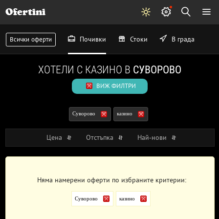
Ofertini
Почивки
Стоки
В града
Всички оферти
ХОТЕЛИ С КАЗИНО В
СУВОРОВО
ВИЖ ФИЛТРИ
Суворово
казино
Цена
Отстъпка
Най-нови
Няма намерени оферти по избраните критерии:
Суворово
казино