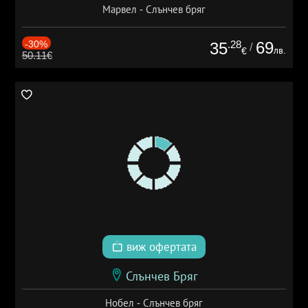
Марвел - Слънчев бряг
-30%
.28
69
35
/
лв.
€
50.11€
виж офертата
Слънчев Бряг
Нобел - Слънчев бряг