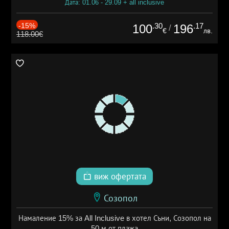
Дата: 01.06 - 29.09 + all inclusive
-15%
.30
.17
100
196
/
€
лв.
118.00€
виж офертата
Созопол
Намаление 15% за All Inclusive в хотел Съни, Созопол на
50 м от плажа