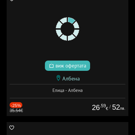
виж офертата
Албена
Елица - Албена
-25%
.59
52
26
/
лв.
€
35.54€