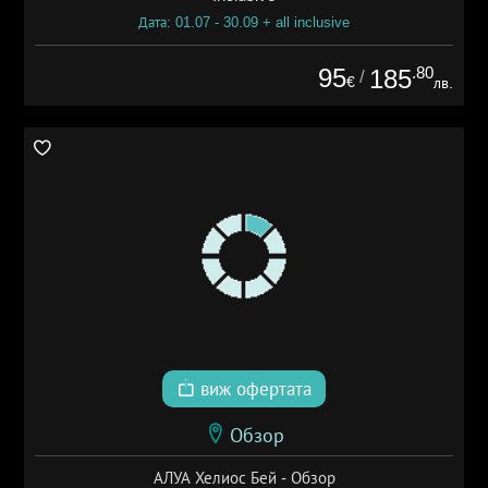
Дата: 01.07 - 30.09 + all inclusive
95
.80
185
/
€
лв.
виж офертата
Обзор
АЛУА Хелиос Бей - Обзор