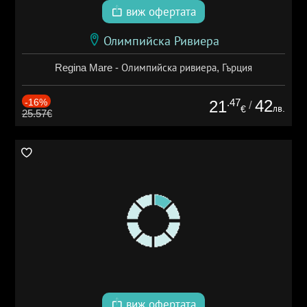
виж офертата
Олимпийска Ривиера
Regina Mare - Олимпийска ривиера, Гърция
-16%
.47
42
21
/
лв.
€
25.57€
виж офертата