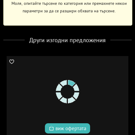
Моля, опитайте търсене по категория или премахнете някои
параметри за да се разшири обхвата на търсене.
Други изгодни предложения
виж офертата