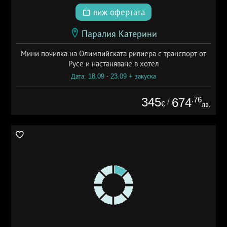
виж офертата
Паралия Катерини
Мини почивка на Олимпийската ривиера с транспорт от
Русе и настаняване в хотел
Дата: 18.09 - 23.09 + закуска
345
.76
674
/
€
лв.