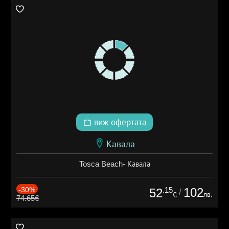
виж офертата
Кавала
Tosca Beach- Кавала
-30%
.15
102
52
/
лв.
€
74.65€