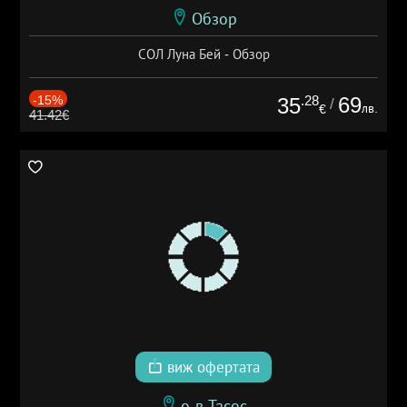
Обзор
СОЛ Луна Бей - Обзор
-15%
.28
69
35
/
лв.
€
41.42€
виж офертата
о-в Тасос