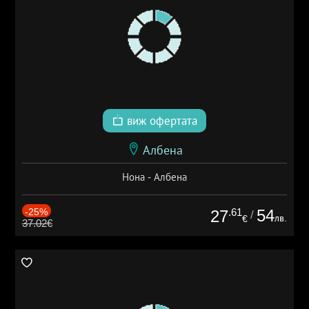
виж офертата
Албена
Нона - Албена
-25%
.61
54
27
/
лв.
€
37.02€