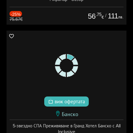
-25%
.75
111
56
/
лв.
€
75.67€
виж офертата
Банско
5-звездно СПА Преживяване в Гранд Хотел Банско с All
Inclusive