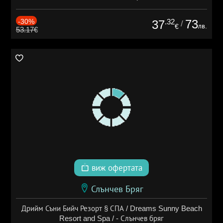
-30%
.32
73
37
/
лв.
€
53.17€
виж офертата
Слънчев Бряг
Дрийм Съни Бийч Резорт § СПА / Dreams Sunny Beach
Resort and Spa / - Слънчев бряг