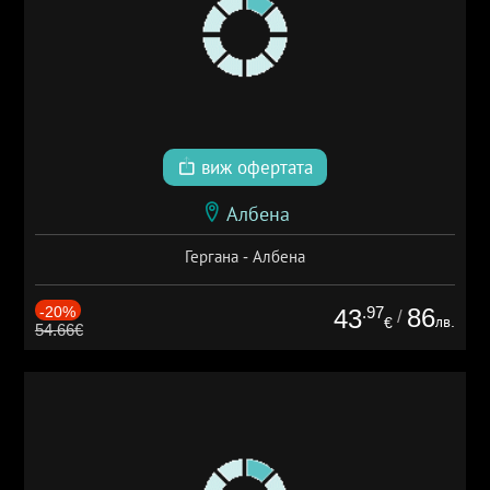
виж офертата
Албена
Гергана - Албена
-20%
.97
86
43
/
лв.
€
54.66€