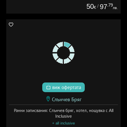
50
.79
97
/
€
лв.
виж офертата
Слънчев Бряг
Ранни записвания: Слънчев бряг, хотел, нощувка с All
Inclusive
+ all inclusive