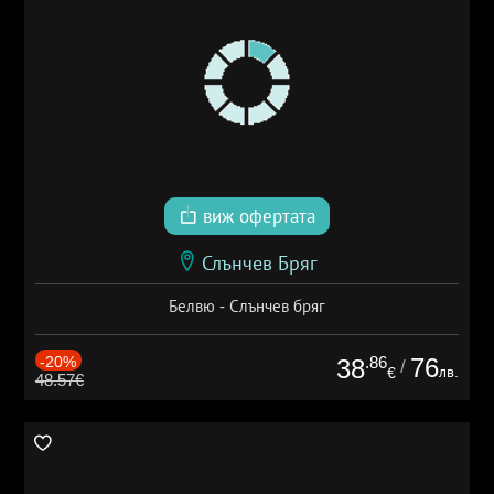
виж офертата
Слънчев Бряг
Белвю - Слънчев бряг
-20%
.86
76
38
/
лв.
€
48.57€