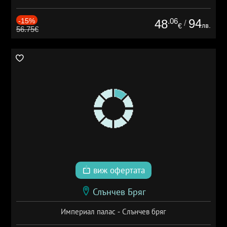
-15%
.06
94
48
/
лв.
€
56.75€
виж офертата
Слънчев Бряг
Империал палас - Слънчев бряг