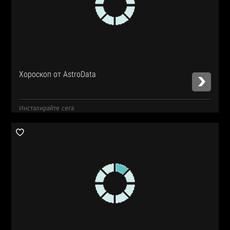
Хороскоп от AstroData
Инсталирайте сега