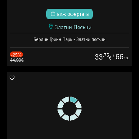
виж офертата
Златни Пясъци
Берлин Грийн Парк - Златни пясъци
-25%
.75
66
33
/
лв.
€
44.99€