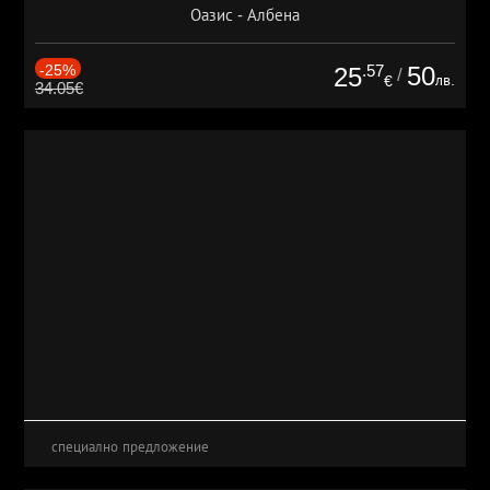
Оазис - Албена
-25%
.57
50
25
/
лв.
€
34.05€
специално предложение