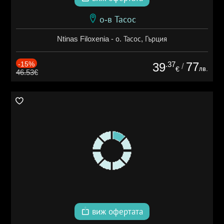
о-в Тасос
Ntinas Filoxenia - о. Тасос, Гърция
-15%
.37
77
39
/
лв.
€
46.53€
виж офертата