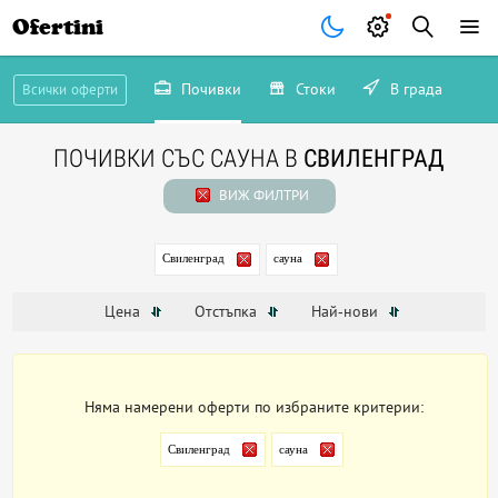
Ofertini
Почивки
Стоки
В града
Всички оферти
ПОЧИВКИ СЪС САУНА В
СВИЛЕНГРАД
ВИЖ ФИЛТРИ
Свиленград
сауна
Цена
Отстъпка
Най-нови
Няма намерени оферти по избраните критерии:
Свиленград
сауна