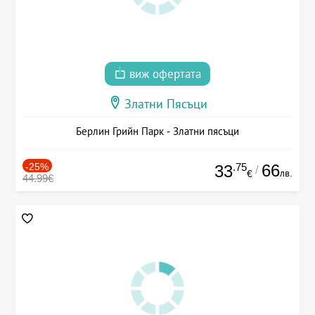
виж офертата
Златни Пясъци
Берлин Грийн Парк - Златни пясъци
-25%
.75
66
33
/
лв.
€
44.99€