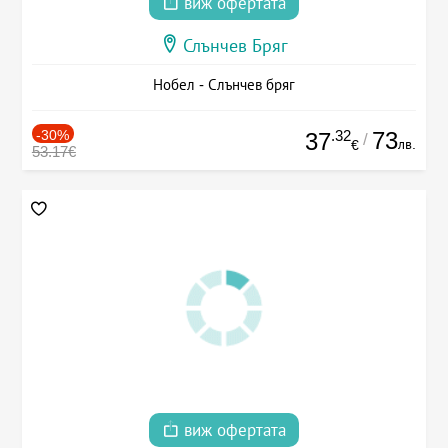
виж офертата
Слънчев Бряг
Нобел - Слънчев бряг
-30%
.32
73
37
/
лв.
€
53.17€
виж офертата