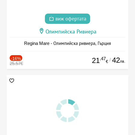
виж офертата
Олимпийска Ривиера
Regina Mare - Олимпийска ривиера, Гърция
-16%
.47
42
21
/
лв.
€
25.57€