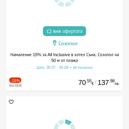
виж офертата
Созопол
Намаление 15% за All Inclusive в хотел Съни, Созопол на
50 м от плажа
Дата: 30.07 - 30.09 + all inclusive
-15%
.55
.98
70
137
/
€
лв.
83.00€