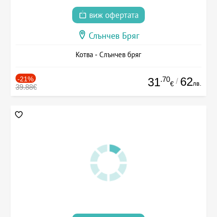
виж офертата
Слънчев Бряг
Котва - Слънчев бряг
-21%
.70
62
31
/
лв.
€
39.88€