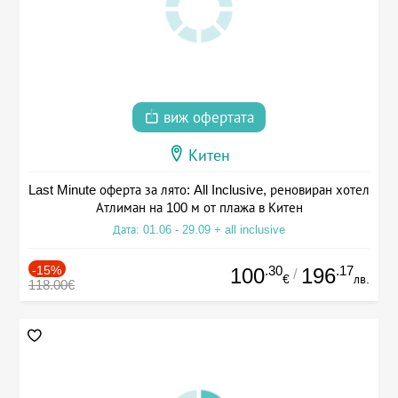
виж офертата
Китен
Last Minute оферта за лято: All Inclusive, реновиран хотел
Атлиман на 100 м от плажа в Китен
Дата: 01.06 - 29.09 + all inclusive
-15%
.30
.17
100
196
/
€
лв.
118.00€