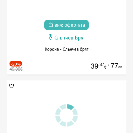
виж офертата
Слънчев Бряг
Корона - Слънчев бряг
-20%
.37
77
39
/
лв.
€
49.08€