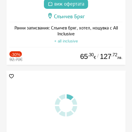
виж офертата
Слънчев Бряг
Ранни записвания: Слънчев бряг, хотел, нощувка с All
Inclusive
+ all inclusive
-30%
.30
.72
65
127
/
€
лв.
92.70€