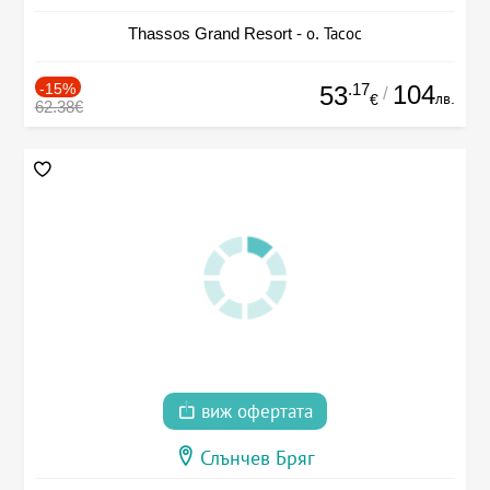
Thassos Grand Resort - о. Тасос
-15%
.17
104
53
/
лв.
€
62.38€
виж офертата
Слънчев Бряг