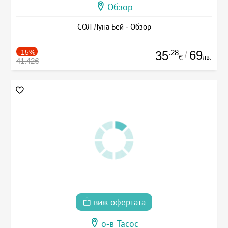
Обзор
СОЛ Луна Бей - Обзор
-15%
.28
69
35
/
лв.
€
41.42€
виж офертата
о-в Тасос