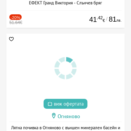
ЕФЕКТ Гранд Виктория - Слънчев бряг
-20%
.42
81
41
/
лв.
€
51.64€
виж офертата
Огняново
Лятна почивка в Огняново с външен минерален басейн и