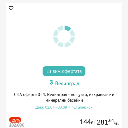
виж офертата
Велинград
СПА оферта 3=4: Велинград - нощувки, изхранване и
минерални басейни
Дата: 01.07 - 30.09 + полупансион
-25%
144
.64
281
/
€
лв.
192.00€