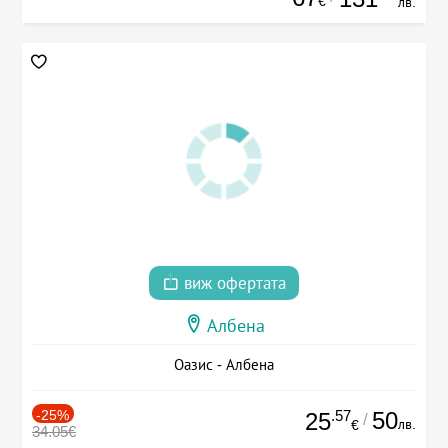
€
лв.
виж офертата
Албена
Оазис - Албена
-25%
.57
50
25
/
лв.
€
34.05€