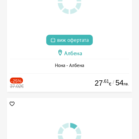
виж офертата
Албена
Нона - Албена
-25%
.61
54
27
/
лв.
€
37.02€