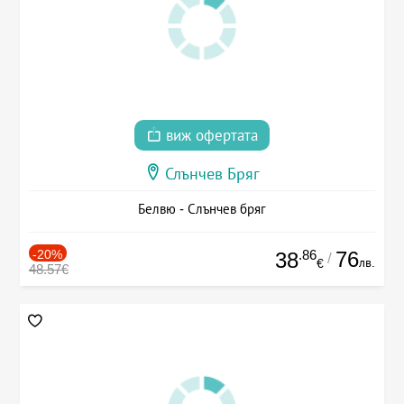
виж офертата
Слънчев Бряг
Белвю - Слънчев бряг
-20%
.86
76
38
/
лв.
€
48.57€