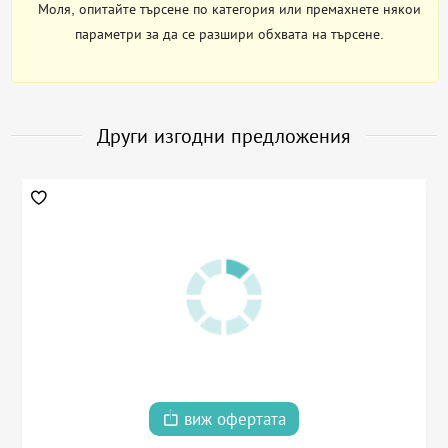
Моля, опитайте търсене по категория или премахнете някои
параметри за да се разшири обхвата на търсене.
Други изгодни предложения
виж офертата