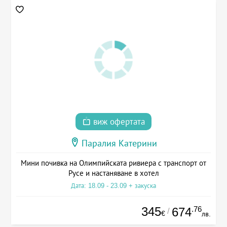
виж офертата
Паралия Катерини
Мини почивка на Олимпийската ривиера с транспорт от
Русе и настаняване в хотел
Дата: 18.09 - 23.09 + закуска
345
.76
674
/
€
лв.