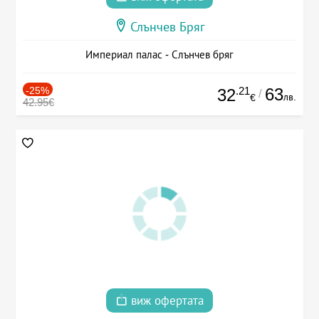
Слънчев Бряг
Империал палас - Слънчев бряг
-25%
.21
63
32
/
лв.
€
42.95€
виж офертата