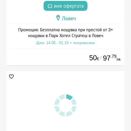
виж офертата
Ловеч
Промоция: Безплатна нощувка при престой от 3+
нощувки в Парк Хотел Стратеш в Ловеч
Дата: 14.05 - 01.10 + полупансион
50
.79
97
/
€
лв.