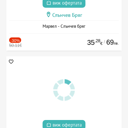
виж офертата
Слънчев Бряг
Марвел - Слънчев бряг
-30%
.28
69
35
/
лв.
€
50.11€
виж офертата