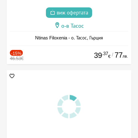
виж офертата
о-в Тасос
Ntinas Filoxenia - о. Тасос, Гърция
-15%
.37
77
39
/
лв.
€
46.53€