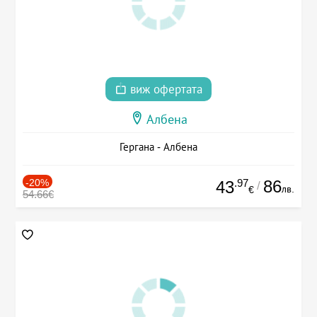
виж офертата
Албена
Гергана - Албена
-20%
.97
86
43
/
лв.
€
54.66€