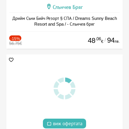
Слънчев Бряг
Дрийм Съни Бийч Резорт § СПА / Dreams Sunny Beach
Resort and Spa / - Слънчев бряг
-15%
.06
94
48
/
лв.
€
56.75€
виж офертата