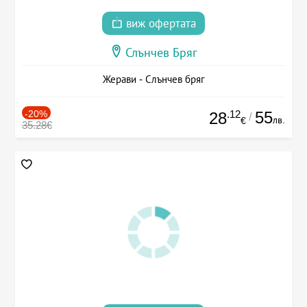
виж офертата
Слънчев Бряг
Жерави - Слънчев бряг
-20%
.12
55
28
/
лв.
€
35.28€