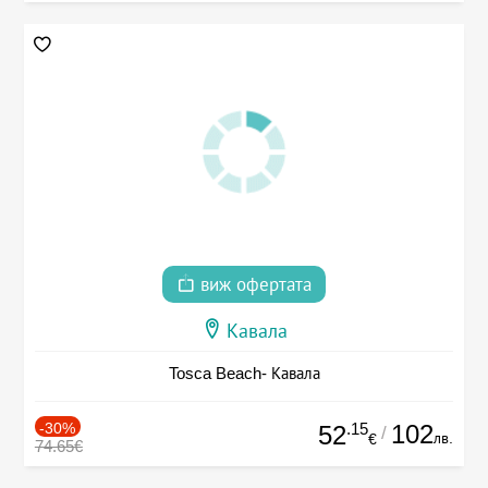
виж офертата
Кавала
Tosca Beach- Кавала
-30%
.15
102
52
/
лв.
€
74.65€