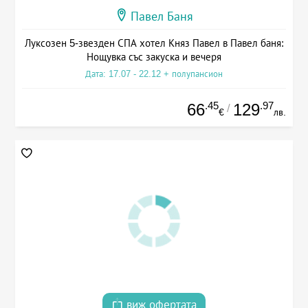
Павел Баня
Луксозен 5-звезден СПА хотел Княз Павел в Павел баня:
Нощувка със закуска и вечеря
Дата: 17.07 - 22.12 + полупансион
.45
.97
66
129
/
€
лв.
виж офертата