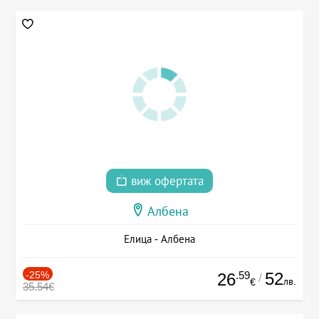
виж офертата
Албена
Елица - Албена
-25%
.59
52
26
/
лв.
€
35.54€