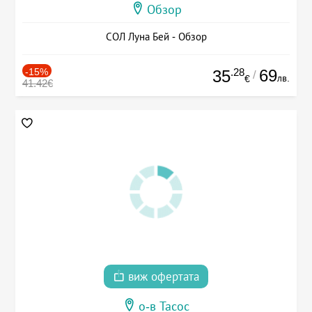
Обзор
СОЛ Луна Бей - Обзор
-15%
.28
69
35
/
лв.
€
41.42€
виж офертата
о-в Тасос