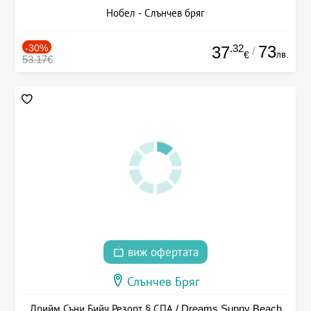
Нобел - Слънчев бряг
-30%
.32
73
37
/
лв.
€
53.17€
виж офертата
Слънчев Бряг
Дрийм Съни Бийч Резорт § СПА / Dreams Sunny Beach