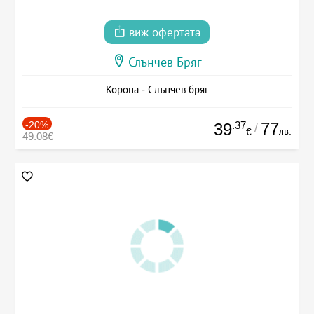
виж офертата
Слънчев Бряг
Корона - Слънчев бряг
-20%
.37
77
39
/
лв.
€
49.08€