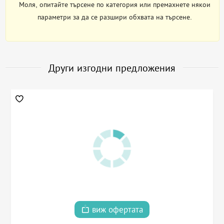
Моля, опитайте търсене по категория или премахнете някои
параметри за да се разшири обхвата на търсене.
Други изгодни предложения
виж офертата