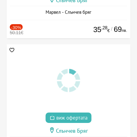
Слънчев Бряг
Марвел - Слънчев бряг
-30%
.28
69
35
/
лв.
€
50.11€
виж офертата
Слънчев Бряг