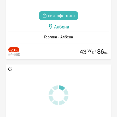
виж офертата
Албена
Гергана - Албена
-20%
.97
86
43
/
лв.
€
54.66€