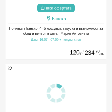
виж офертата
Банско
Почивка в Банско: 4=5 нощувки, закуска и възможност за
обяд и вечеря в хотел Мария Антоанета
Дата: 16.07 - 07.09 + полупансион
120
.70
234
/
€
лв.