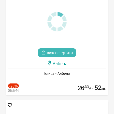
виж офертата
Албена
Елица - Албена
-25%
.59
52
26
/
лв.
€
35.54€