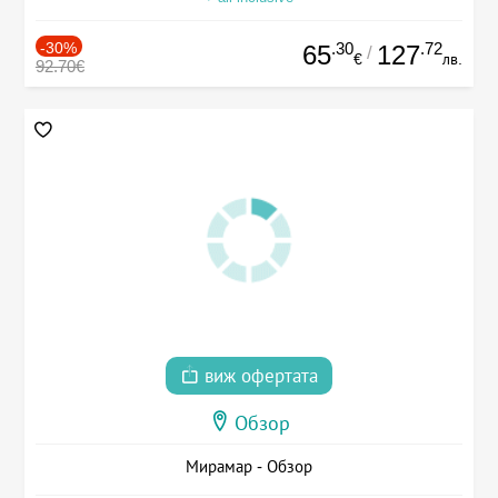
-30%
.30
.72
65
127
/
€
лв.
92.70€
виж офертата
Обзор
Мирамар - Обзор