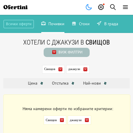
Ofertini
Почивки
Стоки
В града
Всички оферти
ХОТЕЛИ С ДЖАКУЗИ В
СВИЩОВ
ВИЖ ФИЛТРИ
Свищов
джакузи
Цена
Отстъпка
Най-нови
Няма намерени оферти по избраните критерии:
Свищов
джакузи