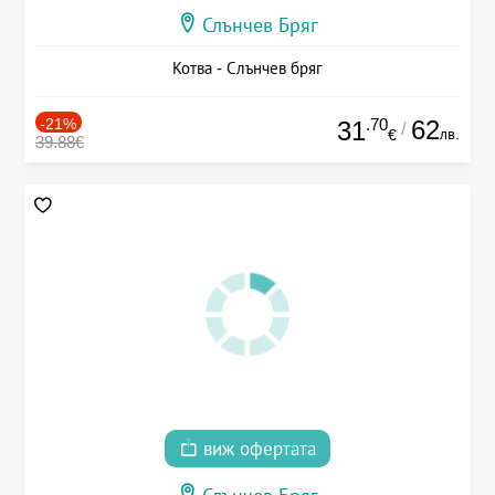
Слънчев Бряг
Котва - Слънчев бряг
-21%
.70
62
31
/
лв.
€
39.88€
виж офертата