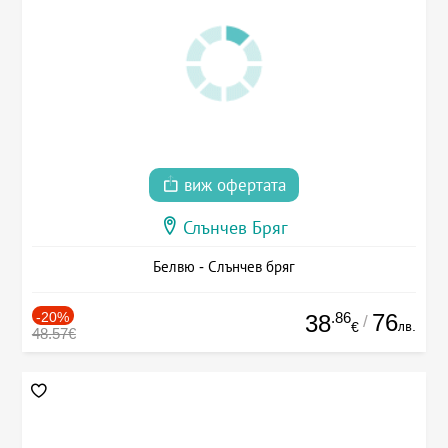
виж офертата
Слънчев Бряг
Белвю - Слънчев бряг
-20%
.86
76
38
/
лв.
€
48.57€