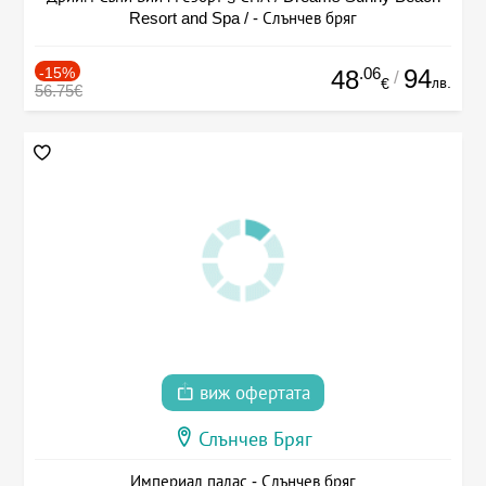
Resort and Spa / - Слънчев бряг
-15%
.06
94
48
/
лв.
€
56.75€
виж офертата
Слънчев Бряг
Империал палас - Слънчев бряг