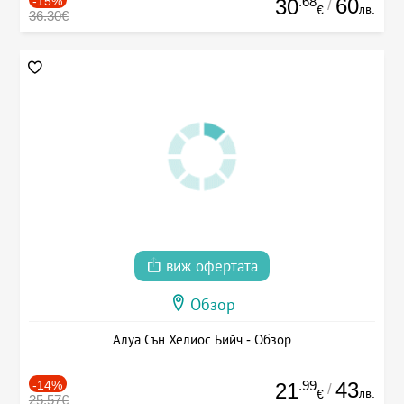
-15%
.68
60
30
/
лв.
€
36.30€
виж офертата
Обзор
Алуа Сън Хелиос Бийч - Обзор
-14%
.99
43
21
/
лв.
€
25.57€