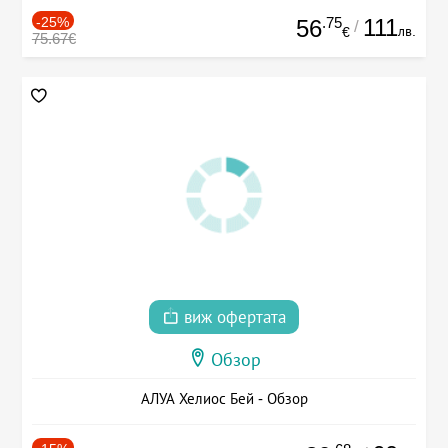
-25%
.75
111
56
/
лв.
€
75.67€
виж офертата
Обзор
АЛУА Хелиос Бей - Обзор