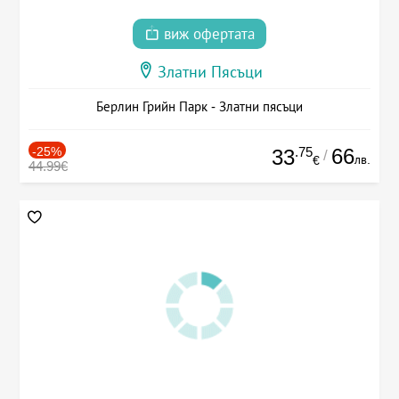
виж офертата
Златни Пясъци
Берлин Грийн Парк - Златни пясъци
-25%
.75
66
33
/
лв.
€
44.99€