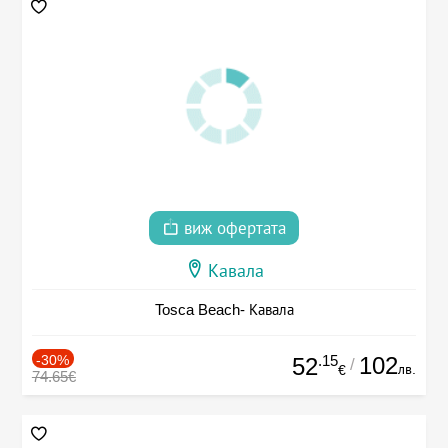
виж офертата
Кавала
Tosca Beach- Кавала
-30%
.15
102
52
/
лв.
€
74.65€