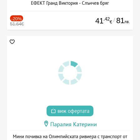
ЕФЕКТ Гранд Виктория - Слънчев бряг
-20%
.42
81
41
/
лв.
€
51.64€
виж офертата
Паралия Катерини
Мини почивка на Олимпийската ривиера с транспорт от