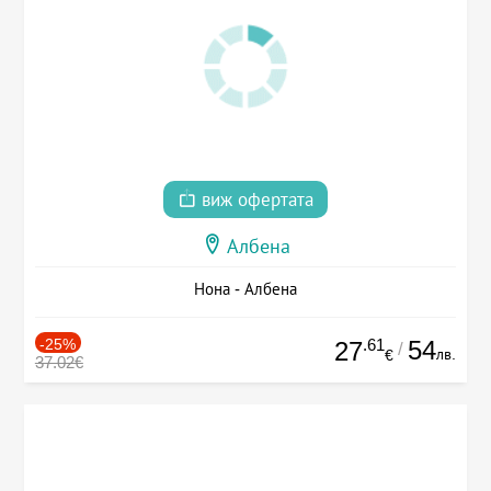
виж офертата
Албена
Нона - Албена
-25%
.61
54
27
/
лв.
€
37.02€