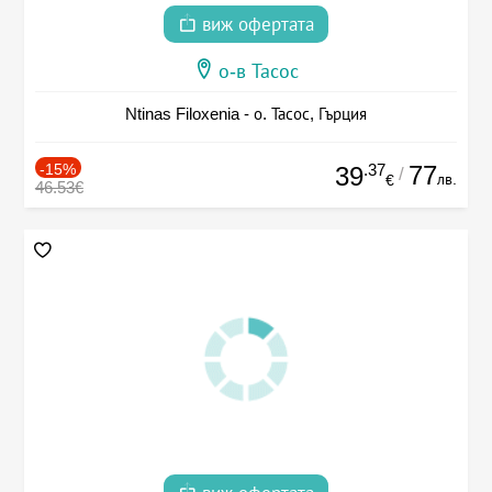
виж офертата
о-в Тасос
Ntinas Filoxenia - о. Тасос, Гърция
-15%
.37
77
39
/
лв.
€
46.53€