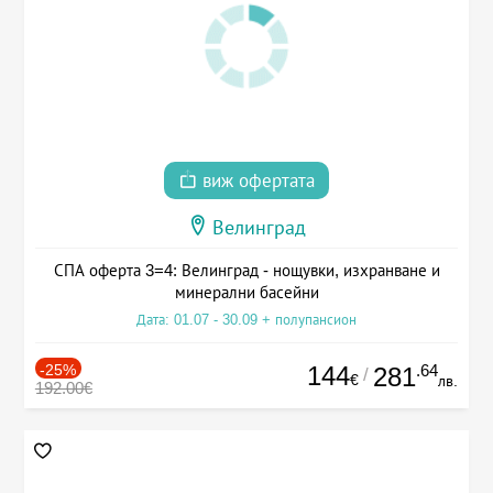
виж офертата
Велинград
СПА оферта 3=4: Велинград - нощувки, изхранване и
минерални басейни
Дата: 01.07 - 30.09 + полупансион
-25%
144
.64
281
/
€
лв.
192.00€