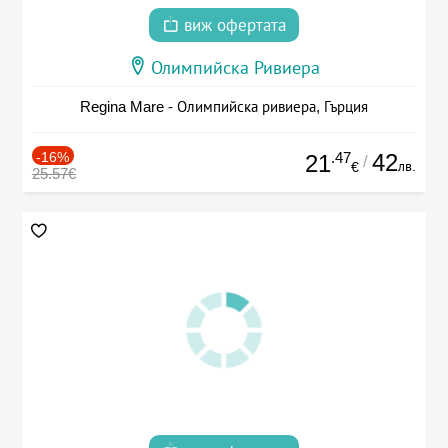
виж офертата
Олимпийска Ривиера
Regina Mare - Олимпийска ривиера, Гърция
-16%
.47
42
21
/
лв.
€
25.57€