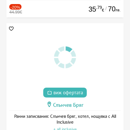
-20%
.79
70
35
/
лв.
€
44.99€
виж офертата
Слънчев Бряг
Ранни записвания: Слънчев бряг, хотел, нощувка с All
Inclusive
+ all inclusive