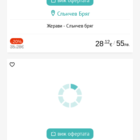
виж офертата
Слънчев Бряг
Жерави - Слънчев бряг
-20%
.12
55
28
/
лв.
€
35.28€
виж офертата