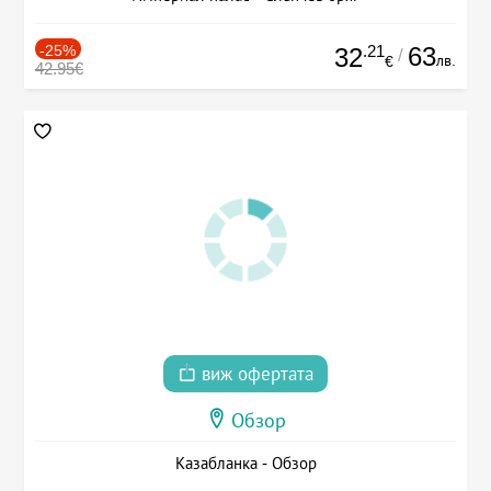
-25%
.21
63
32
/
лв.
€
42.95€
виж офертата
Обзор
Казабланка - Обзор