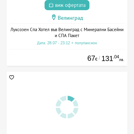
виж офертата
Велинград
Луксозен Спа Хотел във Велинград с Минерални Басейни
и СПА Пакет
Дата: 28.07 - 23.12 + полупансион
67
.04
131
/
€
лв.