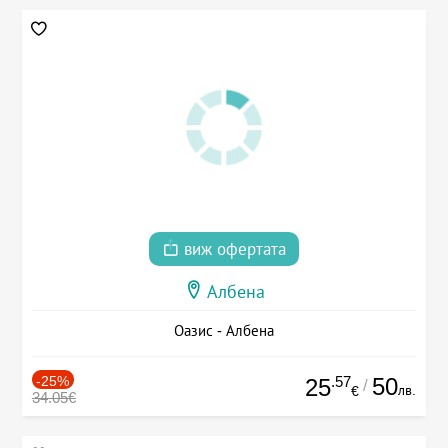
виж офертата
Албена
Оазис - Албена
-25%
.57
50
25
/
лв.
€
34.05€