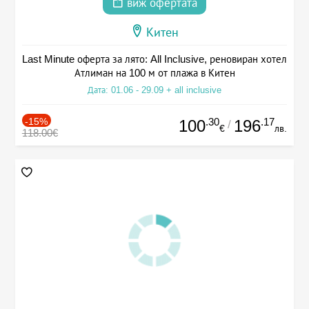
виж офертата
Китен
Last Minute оферта за лято: All Inclusive, реновиран хотел
Атлиман на 100 м от плажа в Китен
Дата: 01.06 - 29.09 + all inclusive
-15%
.30
.17
100
196
/
€
лв.
118.00€