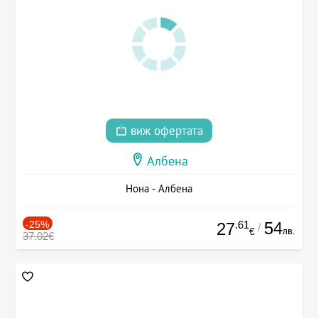
виж офертата
Албена
Нона - Албена
-25%
.61
54
27
/
лв.
€
37.02€