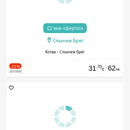
виж офертата
Слънчев Бряг
Котва - Слънчев бряг
-21%
.70
62
31
/
лв.
€
39.88€