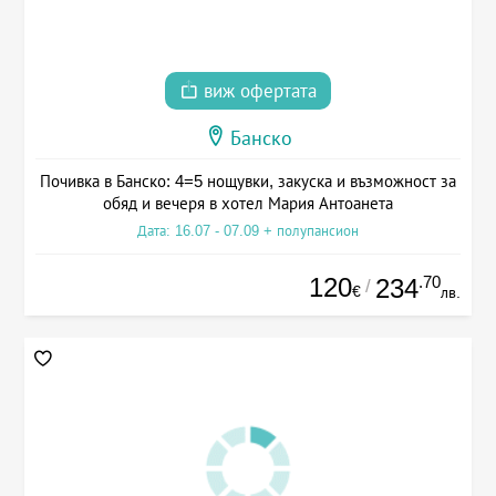
виж офертата
Банско
Почивка в Банско: 4=5 нощувки, закуска и възможност за
обяд и вечеря в хотел Мария Антоанета
Дата: 16.07 - 07.09 + полупансион
120
.70
234
/
€
лв.