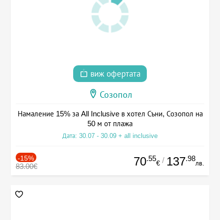
виж офертата
Созопол
Намаление 15% за All Inclusive в хотел Съни, Созопол на
50 м от плажа
Дата: 30.07 - 30.09 + all inclusive
-15%
.55
.98
70
137
/
€
лв.
83.00€