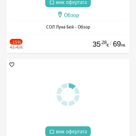
виж офертата
Обзор
СОЛ Луна Бей - Обзор
-15%
.28
69
35
/
лв.
€
41.42€
виж офертата