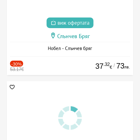
виж офертата
Слънчев Бряг
Нобел - Слънчев бряг
-30%
.32
73
37
/
лв.
€
53.17€