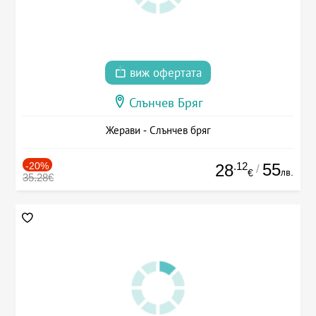
виж офертата
Слънчев Бряг
Жерави - Слънчев бряг
-20%
.12
55
28
/
лв.
€
35.28€