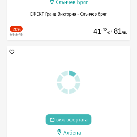
Слънчев Бряг
ЕФЕКТ Гранд Виктория - Слънчев бряг
-20%
.42
81
41
/
лв.
€
51.64€
виж офертата
Албена