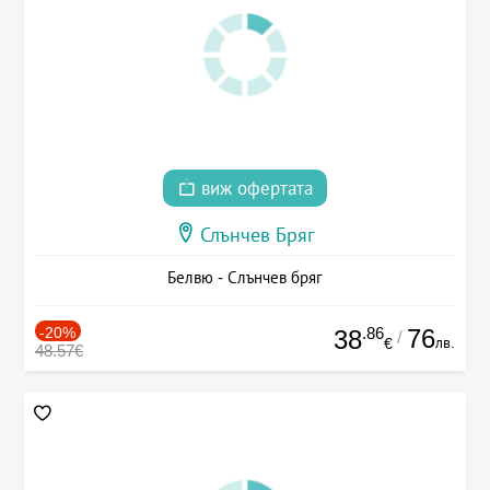
виж офертата
Слънчев Бряг
Белвю - Слънчев бряг
-20%
.86
76
38
/
лв.
€
48.57€