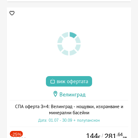
виж офертата
Велинград
СПА оферта 3=4: Велинград - нощувки, изхранване и
минерални басейни
Дата: 01.07 - 30.09 + полупансион
-25%
144
.64
281
/
€
лв.