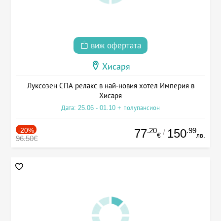
виж офертата
Хисаря
Луксозен СПА релакс в най-новия хотел Империя в
Хисаря
Дата: 25.06 - 01.10 + полупансион
-20%
.20
.99
77
150
/
€
лв.
96.50€