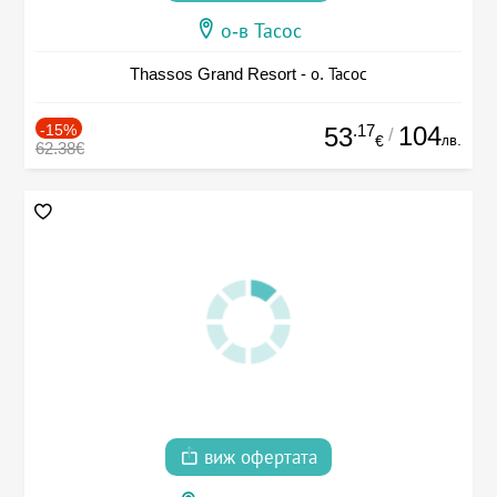
о-в Тасос
Thassos Grand Resort - о. Тасос
-15%
.17
104
53
/
лв.
€
62.38€
виж офертата