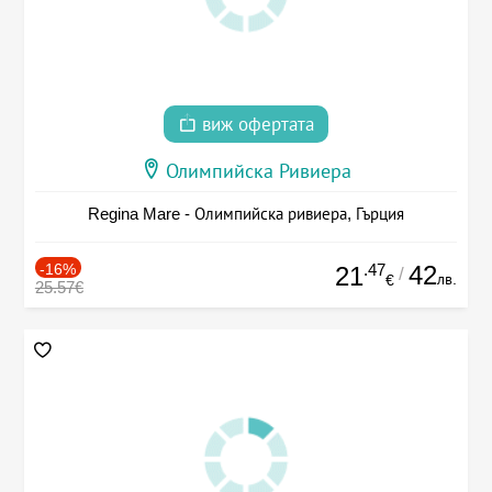
виж офертата
Олимпийска Ривиера
Regina Mare - Олимпийска ривиера, Гърция
-16%
.47
42
21
/
лв.
€
25.57€