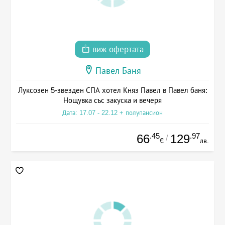
виж офертата
Павел Баня
Луксозен 5-звезден СПА хотел Княз Павел в Павел баня:
Нощувка със закуска и вечеря
Дата: 17.07 - 22.12 + полупансион
.45
.97
66
129
/
€
лв.