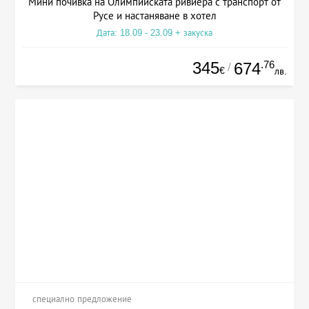
Мини почивка на Олимпийската ривиера с транспорт от
Русе и настаняване в хотел
Дата: 18.09 - 23.09 + закуска
345
.76
674
/
€
лв.
специално предложение