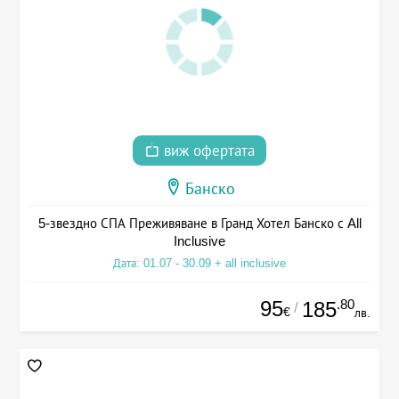
виж офертата
Банско
5-звездно СПА Преживяване в Гранд Хотел Банско с All
Inclusive
Дата: 01.07 - 30.09 + all inclusive
95
.80
185
/
€
лв.