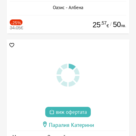
Оазис - Албена
-25%
.57
50
25
/
лв.
€
34.05€
виж офертата
Паралия Катерини