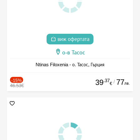
виж офертата
о-в Тасос
Ntinas Filoxenia - о. Тасос, Гърция
-15%
.37
77
39
/
лв.
€
46.53€