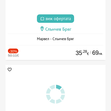
виж офертата
Слънчев Бряг
Марвел - Слънчев бряг
-30%
.28
69
35
/
лв.
€
50.11€