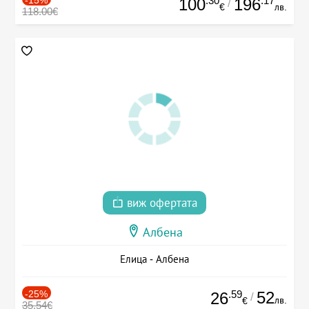
.30
.17
100
196
/
€
лв.
118.00€
виж офертата
Албена
Елица - Албена
-25%
.59
52
26
/
лв.
€
35.54€