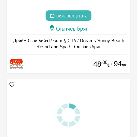
виж офертата
Слънчев Бряг
Дрийм Съни Бийч Резорт § СПА / Dreams Sunny Beach
Resort and Spa / - Слънчев бряг
-15%
.06
94
48
/
лв.
€
56.75€