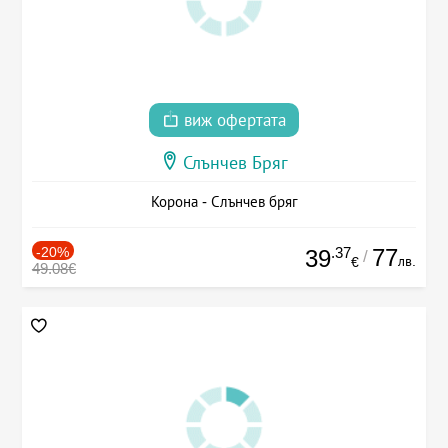
виж офертата
Слънчев Бряг
Корона - Слънчев бряг
-20%
.37
77
39
/
лв.
€
49.08€