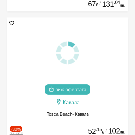
67
.04
131
/
€
лв.
виж офертата
Кавала
Tosca Beach- Кавала
-30%
.15
102
52
/
лв.
€
74.65€