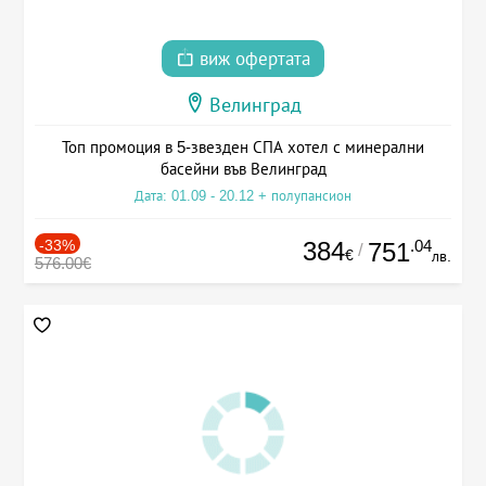
виж офертата
Велинград
Топ промоция в 5-звезден СПА хотел с минерални
басейни във Велинград
Дата: 01.09 - 20.12 + полупансион
-33%
384
.04
751
/
€
лв.
576.00€