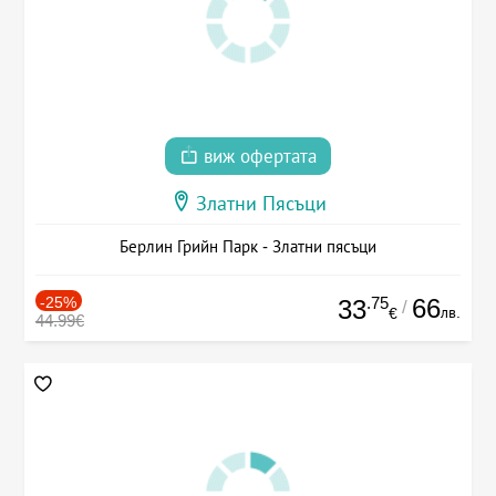
виж офертата
Златни Пясъци
Берлин Грийн Парк - Златни пясъци
-25%
.75
66
33
/
лв.
€
44.99€