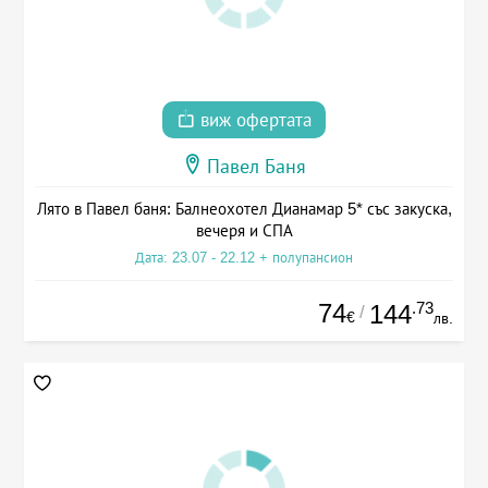
виж офертата
Павел Баня
Лято в Павел баня: Балнеохотел Дианамар 5* със закуска,
вечеря и СПА
Дата: 23.07 - 22.12 + полупансион
74
.73
144
/
€
лв.