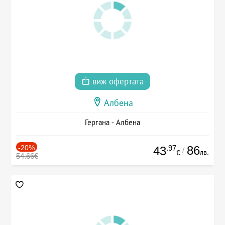
виж офертата
Албена
Гергана - Албена
-20%
.97
86
43
/
лв.
€
54.66€