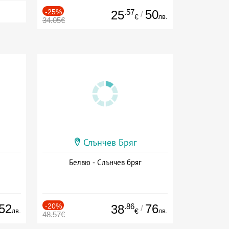
-25%
.57
50
25
/
лв.
€
34.05€
Слънчев Бряг
Белвю - Слънчев бряг
52
-20%
.86
76
38
/
лв.
лв.
€
48.57€