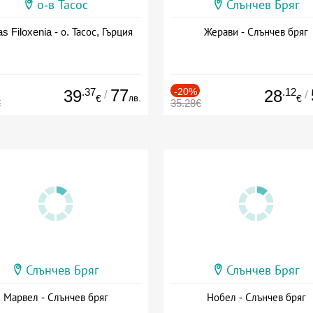
о-в Тасос
Слънчев Бряг
as Filoxenia - о. Тасос, Гърция
Жерави - Слънчев бряг
.37
77
-20%
.12
39
28
/
/
лв.
€
€
€
35.28€
Слънчев Бряг
Слънчев Бряг
Марвел - Слънчев бряг
Нобел - Слънчев бряг