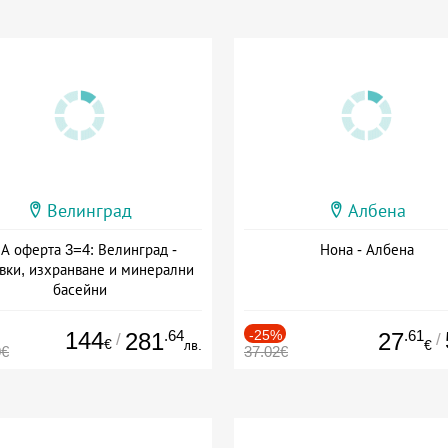
Велинград
Албена
А оферта 3=4: Велинград -
Нона - Албена
вки, изхранване и минерални
басейни
а: 01.07 - 30.09 + полупансион
144
.64
-25%
.61
281
27
/
/
€
лв.
€
0€
37.02€