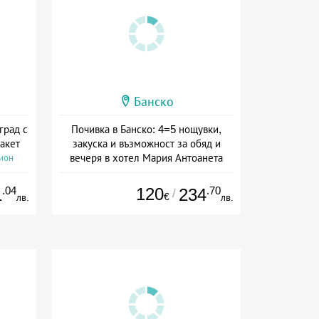
Банско
град с
Почивка в Банско: 4=5 нощувки,
акет
закуска и възможност за обяд и
вечеря в хотел Мария Антоанета
сион
Дата: 16.07 - 07.09 + полупансион
.04
120
.70
1
234
/
€
лв.
лв.