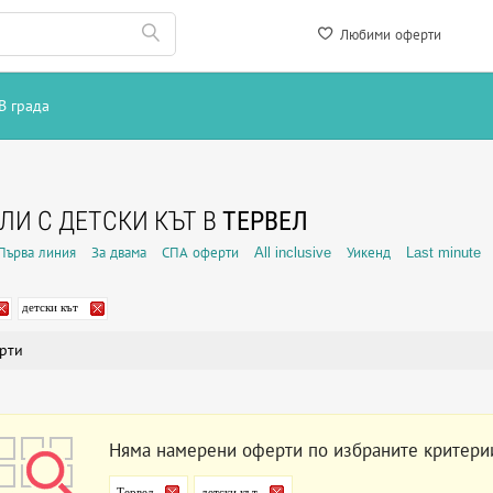
Любими оферти
В града
ЛИ С ДЕТСКИ КЪТ В
ТЕРВЕЛ
Първа линия
За двама
СПА оферти
All inclusive
Уикенд
Last minute
детски кът
рти
Няма намерени оферти по избраните критери
Тервел
детски кът