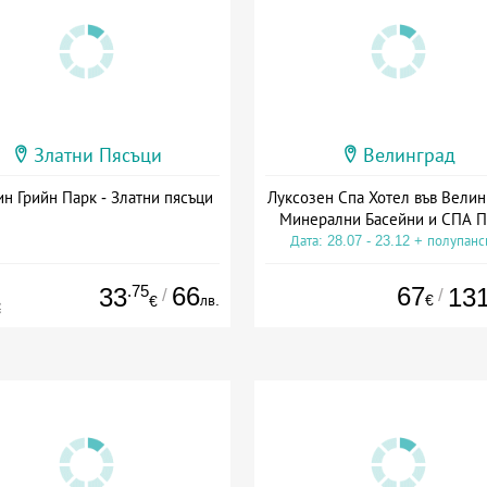
Златни Пясъци
Велинград
н Грийн Парк - Златни пясъци
Луксозен Спа Хотел във Велин
Минерални Басейни и СПА П
Дата: 28.07 - 23.12 + полупан
.75
66
67
33
13
/
/
лв.
€
€
€