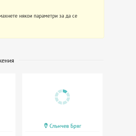
махнете някои параметри за да се
жения
Слънчев Бряг