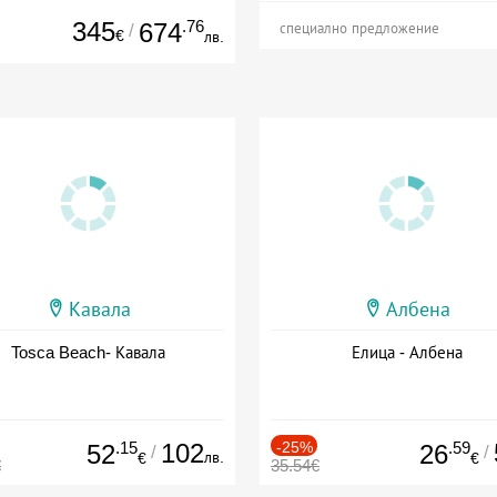
345
.76
674
/
специално предложение
€
лв.
Кавала
Албена
Tosca Beach- Кавала
Елица - Албена
.15
102
-25%
.59
52
26
/
/
лв.
€
€
€
35.54€