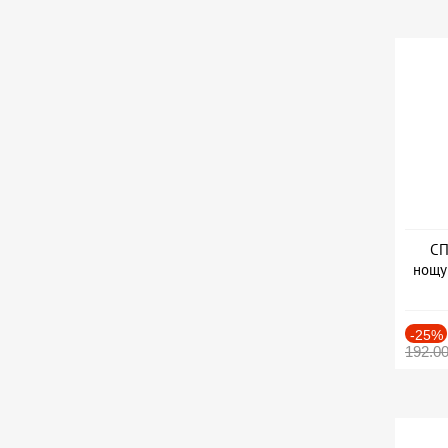
СП
нощу
Дат
-25%
192.0