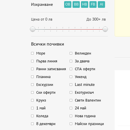
Изхранване
OB
BB
HB
FB
AI
Цена от 0 лв
До 300+ лв
Всички почивки
Море
Великден
Първа линия
За двама
Ранни записвания
СПА оферти
Планина
Уикенд
Екскурзии
Last minute
Ски оферти
Екотуризъм
Круиз
Свети Валентин
1 май
24 май
Коледа
Нова година
8 декември
Майски празници