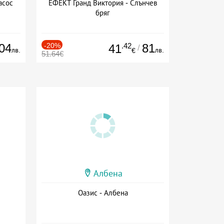
асос
ЕФЕКТ Гранд Виктория - Слънчев
бряг
04
-20%
.42
81
41
/
лв.
лв.
€
51.64€
Албена
Оазис - Албена