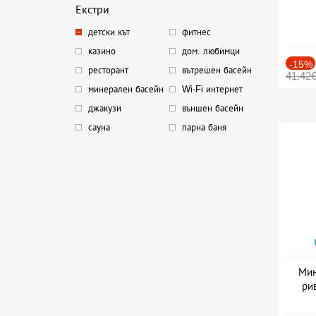
Екстри
детски кът
фитнес
казино
дом. любимци
-15%
ресторант
вътрешен басейн
41.42
минерален басейн
Wi-Fi интернет
джакузи
външен басейн
сауна
парна баня
Мин
ри