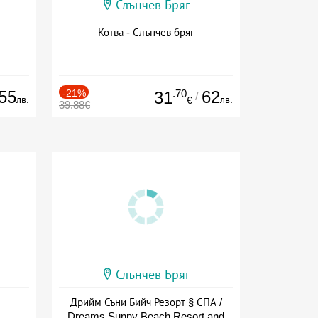
Слънчев Бряг
Котва - Слънчев бряг
55
-21%
.70
62
31
/
лв.
лв.
€
39.88€
Слънчев Бряг
Дрийм Съни Бийч Резорт § СПА /
Dreams Sunny Beach Resort and