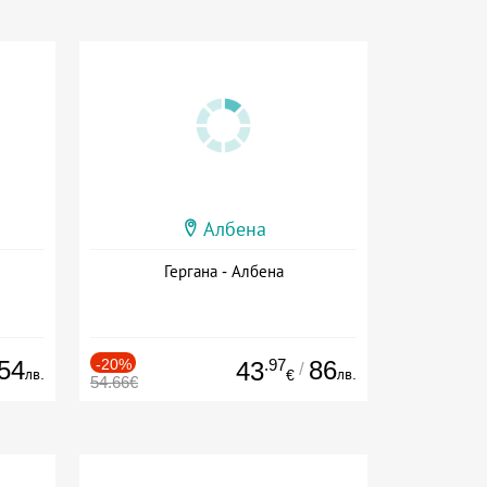
Албена
Гергана - Албена
54
-20%
.97
86
43
/
лв.
лв.
€
54.66€