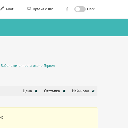
Блог
Връзка с нас
Dark
Забележителности около Тервел
Цена
Отстъпка
Най-нови
и: