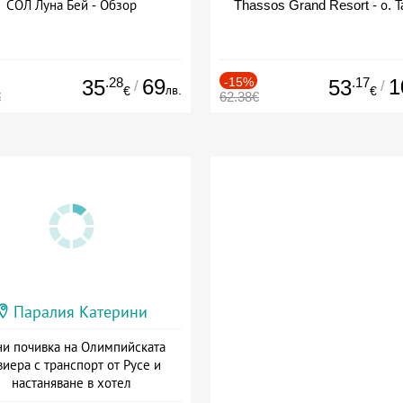
СОЛ Луна Бей - Обзор
Thassos Grand Resort - о. Т
.28
69
-15%
.17
1
35
53
/
/
лв.
€
€
€
62.38€
Паралия Катерини
и почивка на Олимпийската
виера с транспорт от Русе и
настаняване в хотел
Дата: 18.09 - 23.09 + закуска