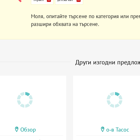
Моля, опитайте търсене по категория или пре
разшири обхвата на търсене.
Други изгодни предло
Обзор
о-в Тасос