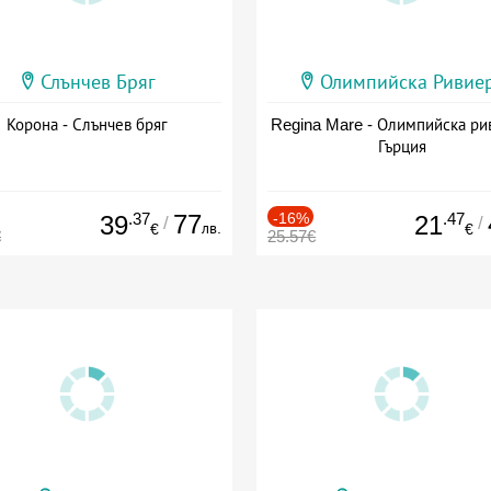
Слънчев Бряг
Олимпийска Ривие
Корона - Слънчев бряг
Regina Mare - Олимпийска ри
Гърция
.37
77
-16%
.47
39
21
/
/
лв.
€
€
€
25.57€