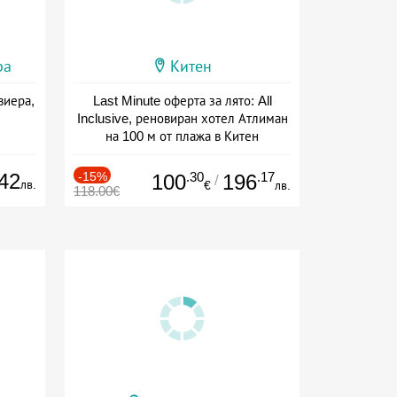
ра
Китен
виера,
Last Minute оферта за лято: All
Inclusive, реновиран хотел Атлиман
на 100 м от плажа в Китен
Дата: 01.06 - 29.09 + all inclusive
42
-15%
.30
.17
100
196
/
лв.
€
лв.
118.00€