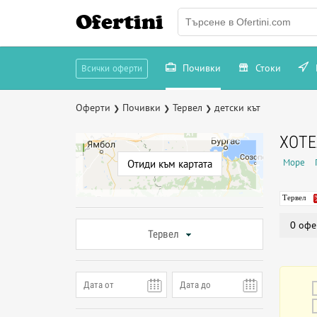
Ofertini
Почивки
Стоки
Всички оферти
Оферти
Почивки
Тервел
детски кът
❯
❯
❯
ХОТЕ
Море
Отиди към картата
Тервел
0 офе
Тервел