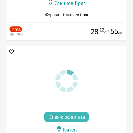
Слънчев Бряг
Жерави - Слънчев бряг
-20%
.12
55
28
/
лв.
€
35.28€
виж офертата
Китен