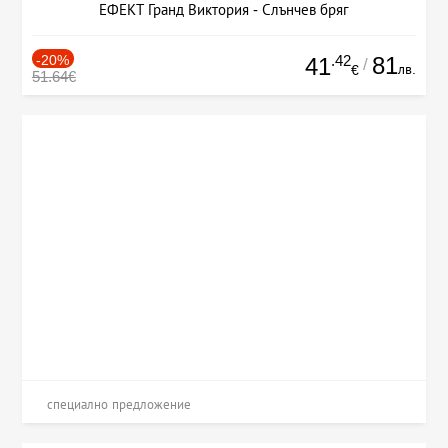
ЕФЕКТ Гранд Виктория - Слънчев бряг
-20%
.42
81
41
/
лв.
€
51.64€
специално предложение