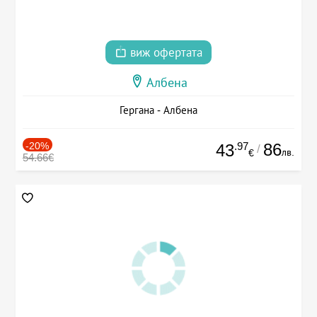
виж офертата
Албена
Гергана - Албена
-20%
.97
86
43
/
лв.
€
54.66€