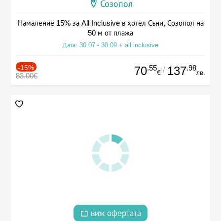
Созопол
Намаление 15% за All Inclusive в хотел Съни, Созопол на
50 м от плажа
Дата: 30.07 - 30.09 + all inclusive
-15%
.55
.98
70
137
/
€
лв.
83.00€
виж офертата