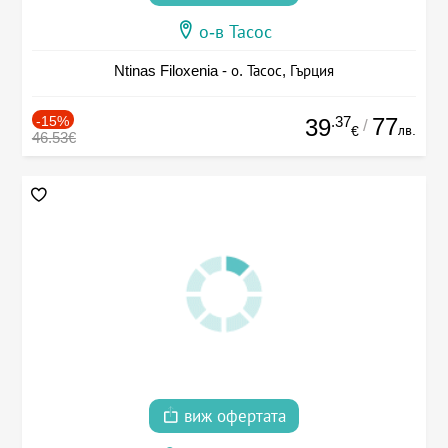
о-в Тасос
Ntinas Filoxenia - о. Тасос, Гърция
-15%
.37
77
39
/
лв.
€
46.53€
виж офертата