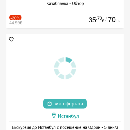
Казабланка - Обзор
-20%
.79
70
35
/
лв.
€
44.99€
виж офертата
Истанбул
Екскурзия до Истанбул с посещение на Одрин - 5 дни/3