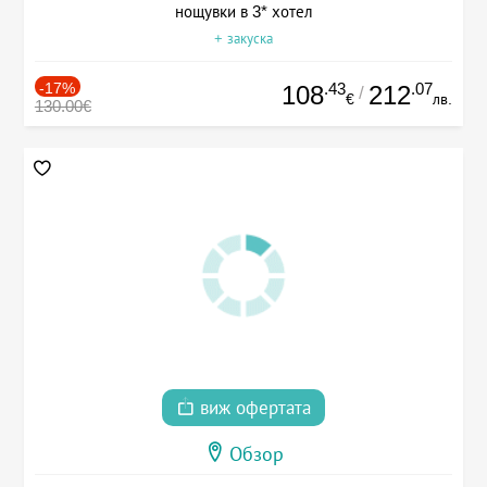
нощувки в 3* хотел
+ закуска
-17%
.43
.07
108
212
/
€
лв.
130.00€
виж офертата
Обзор