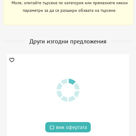
Моля, опитайте търсене по категория или премахнете някои
параметри за да се разшири обхвата на търсене.
Други изгодни предложения
виж офертата