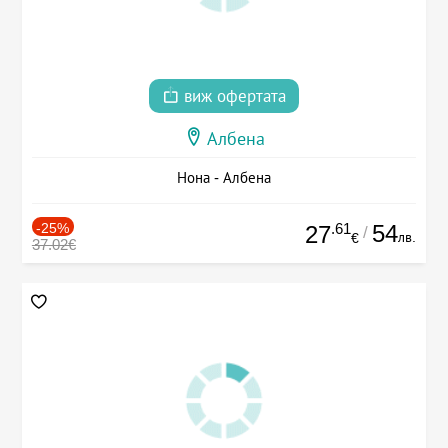
виж офертата
Албена
Нона - Албена
-25%
.61
54
27
/
лв.
€
37.02€