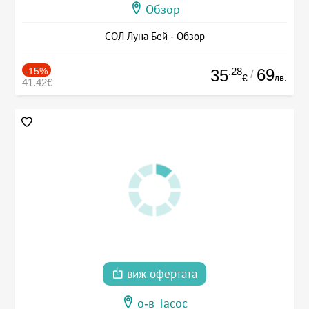
Обзор
СОЛ Луна Бей - Обзор
-15%
.28
69
35
/
лв.
€
41.42€
виж офертата
о-в Тасос