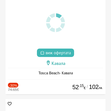
виж офертата
Кавала
Tosca Beach- Кавала
-30%
.15
102
52
/
лв.
€
74.65€