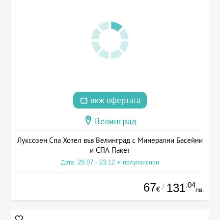
виж офертата
Велинград
Луксозен Спа Хотел във Велинград с Минерални Басейни
и СПА Пакет
Дата: 28.07 - 23.12 + полупансион
67
.04
131
/
€
лв.