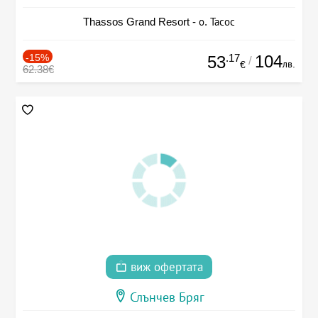
Thassos Grand Resort - о. Тасос
-15%
.17
104
53
/
лв.
€
62.38€
виж офертата
Слънчев Бряг