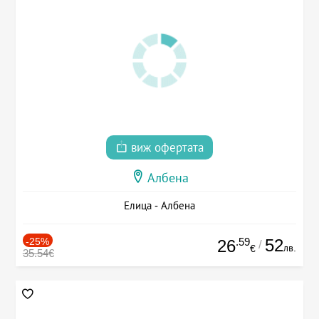
виж офертата
Албена
Елица - Албена
-25%
.59
52
26
/
лв.
€
35.54€