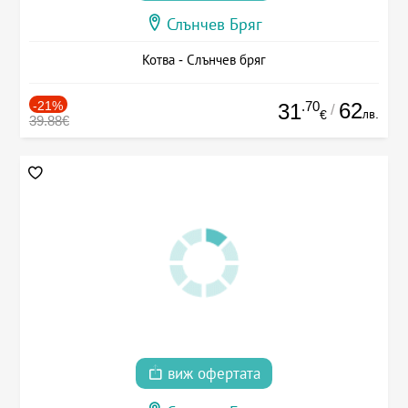
Слънчев Бряг
Котва - Слънчев бряг
-21%
.70
62
31
/
лв.
€
39.88€
виж офертата