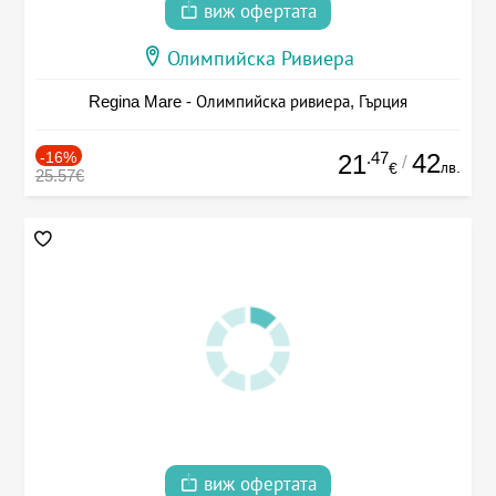
виж офертата
Олимпийска Ривиера
Regina Mare - Олимпийска ривиера, Гърция
-16%
.47
42
21
/
лв.
€
25.57€
виж офертата