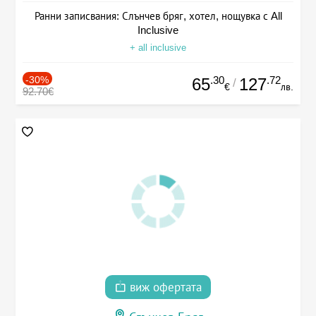
Ранни записвания: Слънчев бряг, хотел, нощувка с All
Inclusive
+ all inclusive
-30%
.30
.72
65
127
/
€
лв.
92.70€
виж офертата