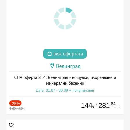
виж офертата
Велинград
СПА оферта 3=4: Велинград - нощувки, изхранване и
минерални басейни
Дата: 01.07 - 30.09 + полупансион
-25%
144
.64
281
/
€
лв.
192.00€