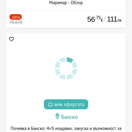
Мирамар - Обзор
-25%
.75
111
56
/
лв.
€
75.67€
виж офертата
Банско
Почивка в Банско: 4=5 нощувки, закуска и възможност за