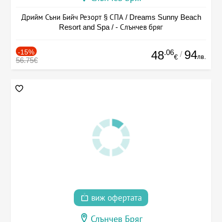
Дрийм Съни Бийч Резорт § СПА / Dreams Sunny Beach
Resort and Spa / - Слънчев бряг
-15%
.06
94
48
/
лв.
€
56.75€
виж офертата
Слънчев Бряг