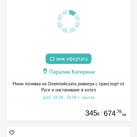
виж офертата
Паралия Катерини
Мини почивка на Олимпийската ривиера с транспорт от
Русе и настаняване в хотел
Дата: 18.09 - 23.09 + закуска
345
.76
674
/
€
лв.