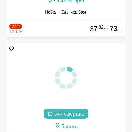
Слънчев Бряг
Нобел - Слънчев бряг
-30%
.32
73
37
/
лв.
€
53.17€
виж офертата
Банско