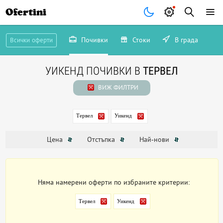
Ofertini
Почивки
Стоки
В града
Всички оферти
УИКЕНД ПОЧИВКИ В
ТЕРВЕЛ
ВИЖ ФИЛТРИ
Тервел
Уикенд
Цена
Отстъпка
Най-нови
Няма намерени оферти по избраните критерии:
Тервел
Уикенд