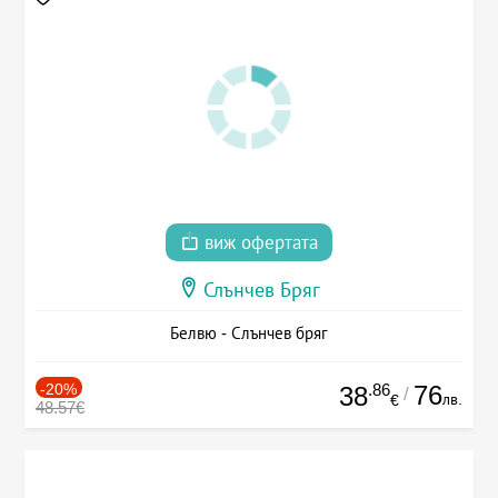
виж офертата
Слънчев Бряг
Белвю - Слънчев бряг
-20%
.86
76
38
/
лв.
€
48.57€