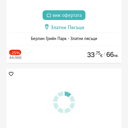
виж офертата
Златни Пясъци
Берлин Грийн Парк - Златни пясъци
-25%
.75
66
33
/
лв.
€
44.99€