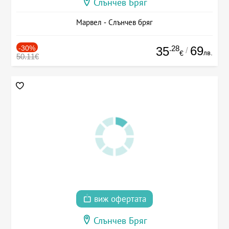
Слънчев Бряг
Марвел - Слънчев бряг
-30%
.28
69
35
/
лв.
€
50.11€
виж офертата
Слънчев Бряг