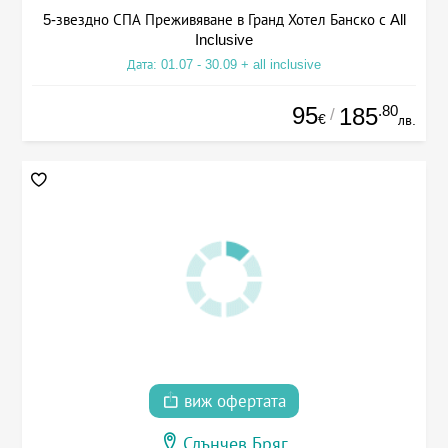
5-звездно СПА Преживяване в Гранд Хотел Банско с All
Inclusive
Дата: 01.07 - 30.09 + all inclusive
95
.80
185
/
€
лв.
виж офертата
Слънчев Бряг