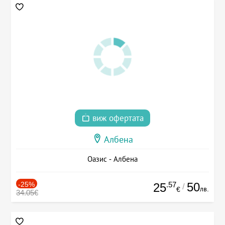
виж офертата
Албена
Оазис - Албена
-25%
.57
50
25
/
лв.
€
34.05€