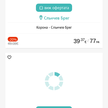
виж офертата
Слънчев Бряг
Корона - Слънчев бряг
-20%
.37
77
39
/
лв.
€
49.08€