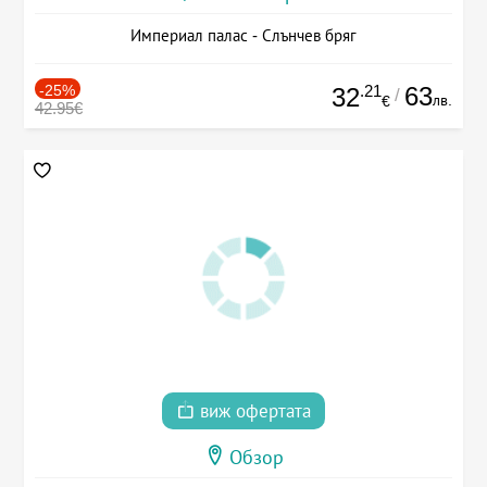
Империал палас - Слънчев бряг
-25%
.21
63
32
/
лв.
€
42.95€
виж офертата
Обзор