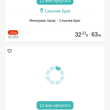
виж офертата
Слънчев Бряг
Империал палас - Слънчев бряг
-25%
.21
63
32
/
лв.
€
42.95€
виж офертата