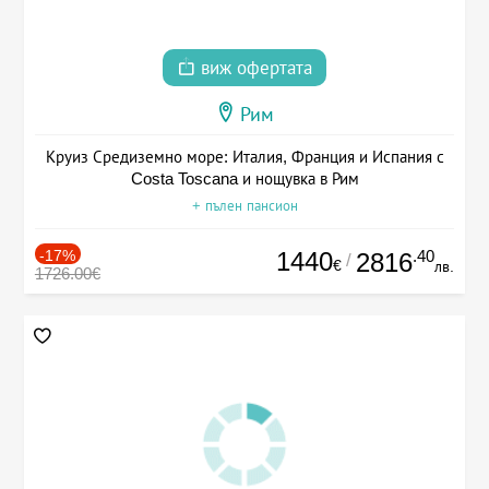
виж офертата
Рим
Круиз Средиземно море: Италия, Франция и Испания с
Costa Toscana и нощувка в Рим
+ пълен пансион
-17%
1440
.40
2816
/
€
лв.
1726.00€