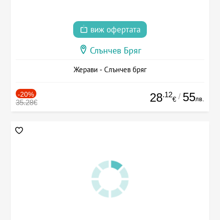
виж офертата
Слънчев Бряг
Жерави - Слънчев бряг
-20%
.12
55
28
/
лв.
€
35.28€