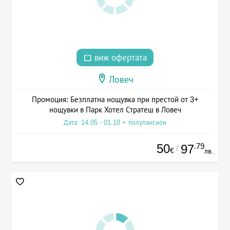
виж офертата
Ловеч
Промоция: Безплатна нощувка при престой от 3+
нощувки в Парк Хотел Стратеш в Ловеч
Дата: 14.05 - 01.10 + полупансион
50
.79
97
/
€
лв.