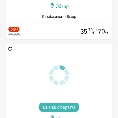
Обзор
Казабланка - Обзор
-20%
.79
70
35
/
лв.
€
44.99€
виж офертата