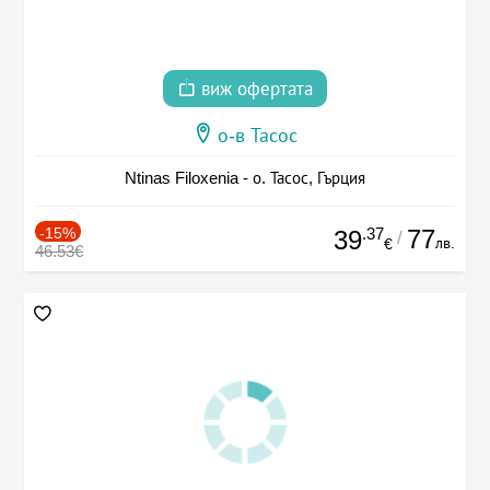
виж офертата
о-в Тасос
Ntinas Filoxenia - о. Тасос, Гърция
-15%
.37
77
39
/
лв.
€
46.53€