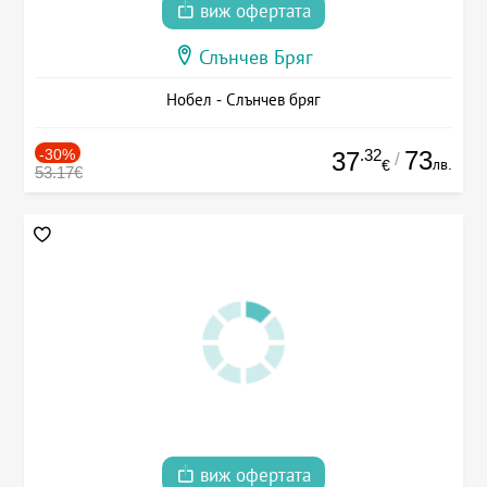
виж офертата
Слънчев Бряг
Нобел - Слънчев бряг
-30%
.32
73
37
/
лв.
€
53.17€
виж офертата