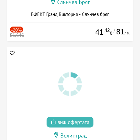
Слънчев Бряг
ЕФЕКТ Гранд Виктория - Слънчев бряг
-20%
.42
81
41
/
лв.
€
51.64€
виж офертата
Велинград