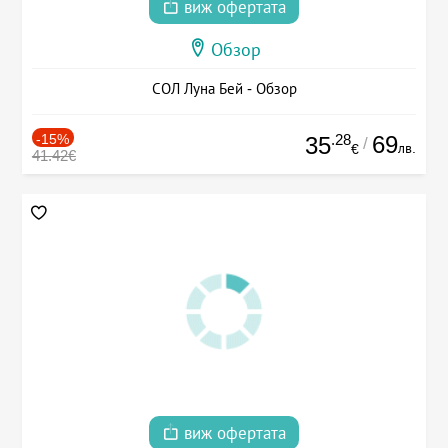
виж офертата
Обзор
СОЛ Луна Бей - Обзор
-15%
.28
69
35
/
лв.
€
41.42€
виж офертата