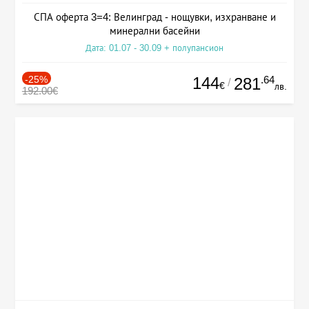
СПА оферта 3=4: Велинград - нощувки, изхранване и
минерални басейни
Дата: 01.07 - 30.09 + полупансион
-25%
144
.64
281
/
€
лв.
192.00€