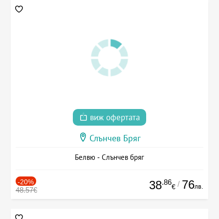
виж офертата
Слънчев Бряг
Белвю - Слънчев бряг
-20%
.86
76
38
/
лв.
€
48.57€