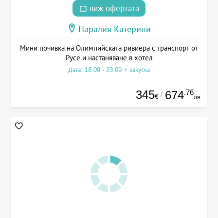
виж офертата
Паралия Катерини
Мини почивка на Олимпийската ривиера с транспорт от
Русе и настаняване в хотел
Дата: 18.09 - 23.09 + закуска
345
.76
674
/
€
лв.