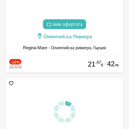
виж офертата
Олимпийска Ривиера
Regina Mare - Олимпийска ривиера, Гърция
-16%
.47
42
21
/
лв.
€
25.57€