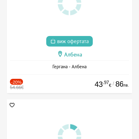
виж офертата
Албена
Гергана - Албена
-20%
.97
86
43
/
лв.
€
54.66€