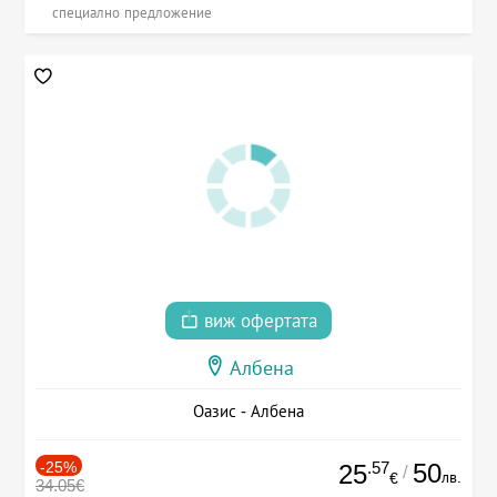
специално предложение
виж офертата
Албена
Оазис - Албена
-25%
.57
50
25
/
лв.
€
34.05€