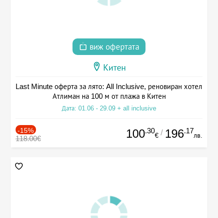
виж офертата
Китен
Last Minute оферта за лято: All Inclusive, реновиран хотел
Атлиман на 100 м от плажа в Китен
Дата: 01.06 - 29.09 + all inclusive
-15%
.30
.17
100
196
/
€
лв.
118.00€