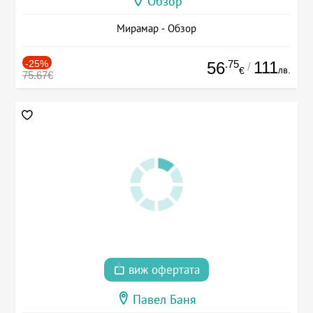
Обзор
Мирамар - Обзор
-25%
.75
111
56
/
лв.
€
75.67€
виж офертата
Павел Баня