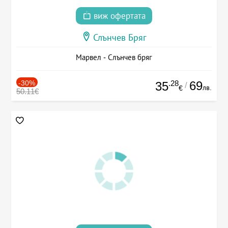
виж офертата
Слънчев Бряг
Марвел - Слънчев бряг
-30%
.28
69
35
/
лв.
€
50.11€