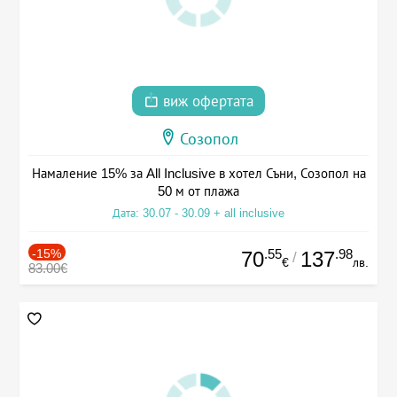
виж офертата
Созопол
Намаление 15% за All Inclusive в хотел Съни, Созопол на
50 м от плажа
Дата: 30.07 - 30.09 + all inclusive
-15%
.55
.98
70
137
/
€
лв.
83.00€