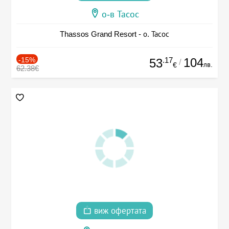
о-в Тасос
Thassos Grand Resort - о. Тасос
-15%
.17
104
53
/
лв.
€
62.38€
виж офертата