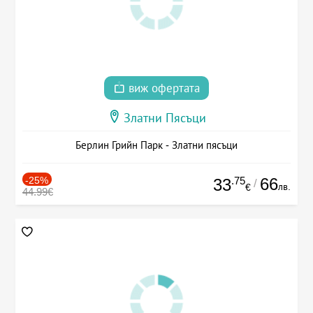
виж офертата
Златни Пясъци
Берлин Грийн Парк - Златни пясъци
-25%
.75
66
33
/
лв.
€
44.99€