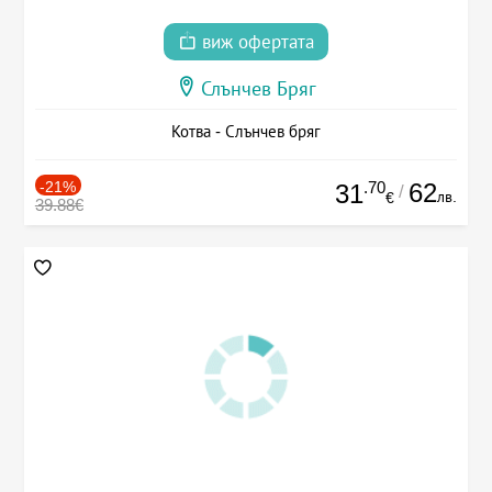
виж офертата
Слънчев Бряг
Котва - Слънчев бряг
-21%
.70
62
31
/
лв.
€
39.88€