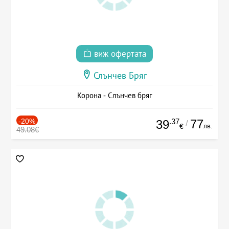
виж офертата
Слънчев Бряг
Корона - Слънчев бряг
-20%
.37
77
39
/
лв.
€
49.08€