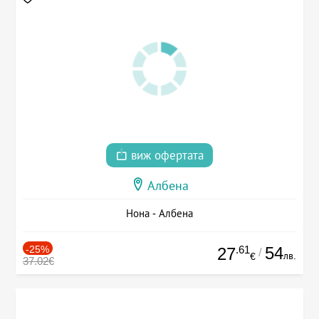
виж офертата
Албена
Нона - Албена
-25%
.61
54
27
/
лв.
€
37.02€