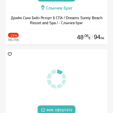
Слънчев Бряг
Дрийм Съни Бийч Резорт § СПА / Dreams Sunny Beach
Resort and Spa / - Слънчев бряг
-15%
.06
94
48
/
лв.
€
56.75€
виж офертата