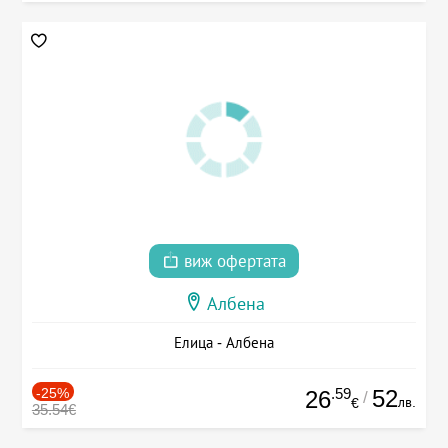
виж офертата
Албена
Елица - Албена
-25%
.59
52
26
/
лв.
€
35.54€