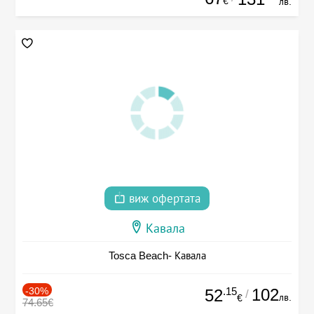
€
лв.
виж офертата
Кавала
Tosca Beach- Кавала
-30%
.15
102
52
/
лв.
€
74.65€