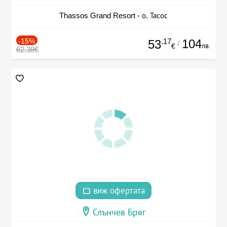
Thassos Grand Resort - о. Тасос
-15%
.17
104
53
/
лв.
€
62.38€
виж офертата
Слънчев Бряг