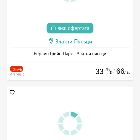
виж офертата
Златни Пясъци
Берлин Грийн Парк - Златни пясъци
-25%
.75
66
33
/
лв.
€
44.99€