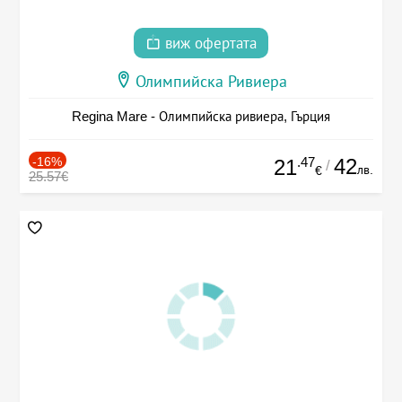
виж офертата
Олимпийска Ривиера
Regina Mare - Олимпийска ривиера, Гърция
-16%
.47
42
21
/
лв.
€
25.57€