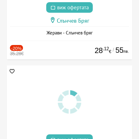
виж офертата
Слънчев Бряг
Жерави - Слънчев бряг
-20%
.12
55
28
/
лв.
€
35.28€