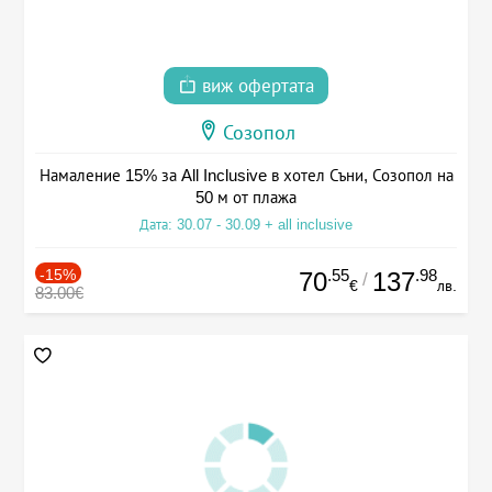
виж офертата
Созопол
Намаление 15% за All Inclusive в хотел Съни, Созопол на
50 м от плажа
Дата: 30.07 - 30.09 + all inclusive
-15%
.55
.98
70
137
/
€
лв.
83.00€