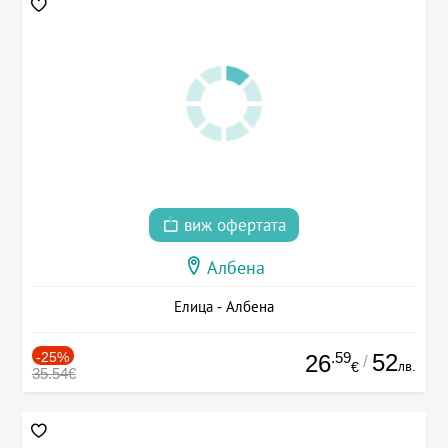
виж офертата
Албена
Елица - Албена
-25%
.59
52
26
/
лв.
€
35.54€