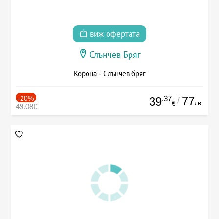
виж офертата
Слънчев Бряг
Корона - Слънчев бряг
-20%
.37
77
39
/
лв.
€
49.08€