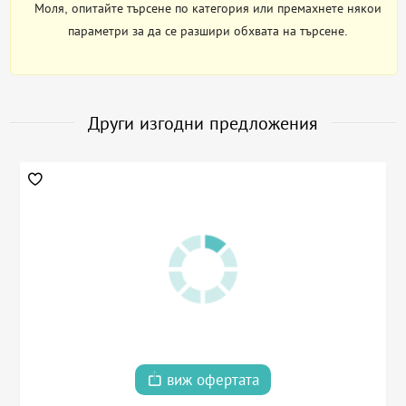
Моля, опитайте търсене по категория или премахнете някои
параметри за да се разшири обхвата на търсене.
Други изгодни предложения
виж офертата