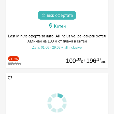
виж офертата
Китен
Last Minute оферта за лято: All Inclusive, реновиран хотел
Атлиман на 100 м от плажа в Китен
Дата: 01.06 - 29.09 + all inclusive
-15%
.30
.17
100
196
/
€
лв.
118.00€