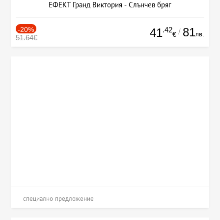
ЕФЕКТ Гранд Виктория - Слънчев бряг
-20%
.42
81
41
/
лв.
€
51.64€
специално предложение