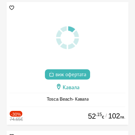
виж офертата
Кавала
Tosca Beach- Кавала
-30%
.15
102
52
/
лв.
€
74.65€