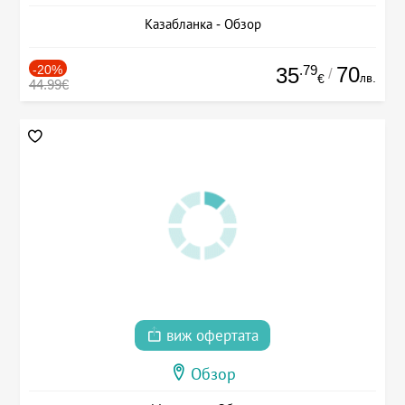
Казабланка - Обзор
-20%
.79
70
35
/
лв.
€
44.99€
виж офертата
Обзор