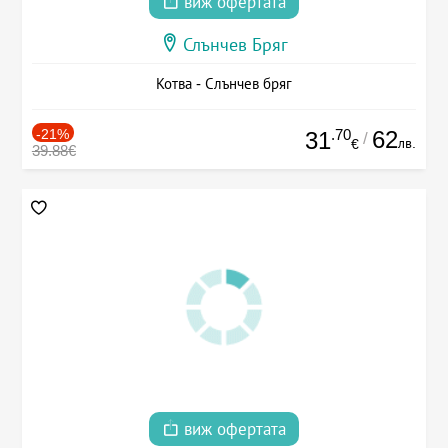
виж офертата
Слънчев Бряг
Котва - Слънчев бряг
-21%
.70
62
31
/
лв.
€
39.88€
виж офертата