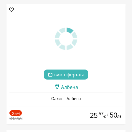
виж офертата
Албена
Оазис - Албена
-25%
.57
50
25
/
лв.
€
34.05€