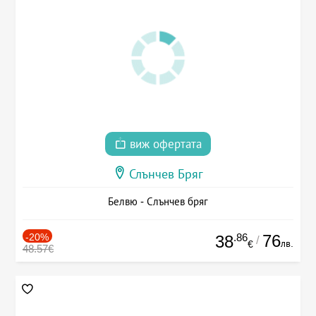
виж офертата
Слънчев Бряг
Белвю - Слънчев бряг
-20%
.86
76
38
/
лв.
€
48.57€