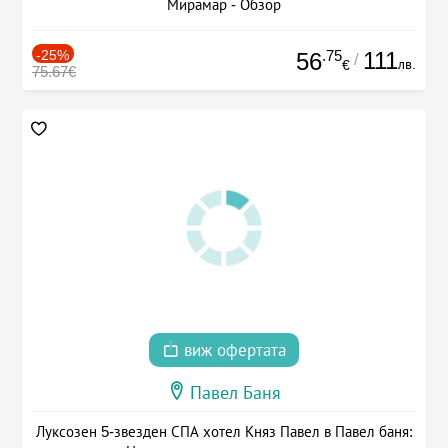
Мирамар - Обзор
-25%
.75
111
56
/
лв.
€
75.67€
виж офертата
Павел Баня
Луксозен 5-звезден СПА хотел Княз Павел в Павел баня: