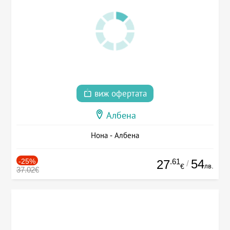
виж офертата
Албена
Нона - Албена
-25%
.61
54
27
/
лв.
€
37.02€