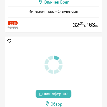
Слънчев Бряг
Империал палас - Слънчев бряг
-25%
.21
63
32
/
лв.
€
42.95€
виж офертата
Обзор