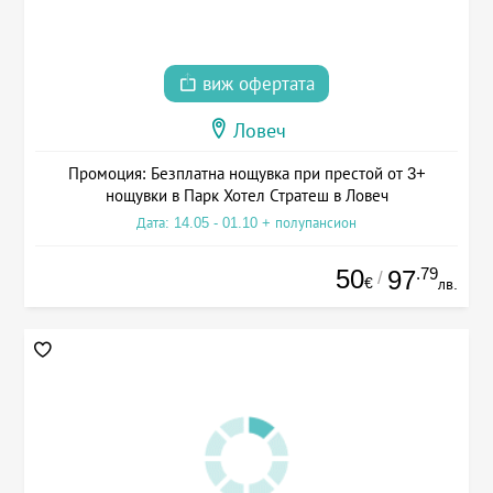
виж офертата
Ловеч
Промоция: Безплатна нощувка при престой от 3+
нощувки в Парк Хотел Стратеш в Ловеч
Дата: 14.05 - 01.10 + полупансион
50
.79
97
/
€
лв.