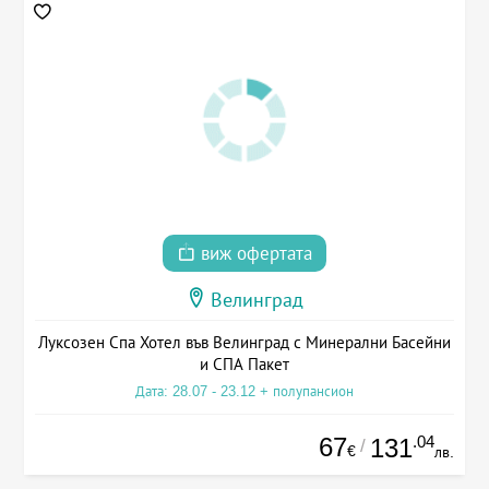
виж офертата
Велинград
Луксозен Спа Хотел във Велинград с Минерални Басейни
и СПА Пакет
Дата: 28.07 - 23.12 + полупансион
67
.04
131
/
€
лв.