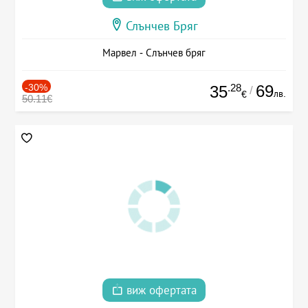
Слънчев Бряг
Марвел - Слънчев бряг
-30%
.28
69
35
/
лв.
€
50.11€
виж офертата