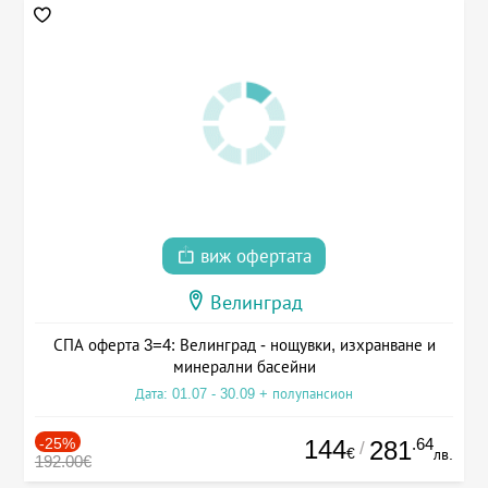
виж офертата
Велинград
СПА оферта 3=4: Велинград - нощувки, изхранване и
минерални басейни
Дата: 01.07 - 30.09 + полупансион
-25%
144
.64
281
/
€
лв.
192.00€