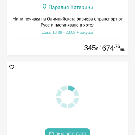
Паралия Катерини
Мини почивка на Олимпийската ривиера с транспорт от
Русе и настаняване в хотел
Дата: 18.09 - 23.09 + закуска
345
.76
674
/
€
лв.
виж офертата