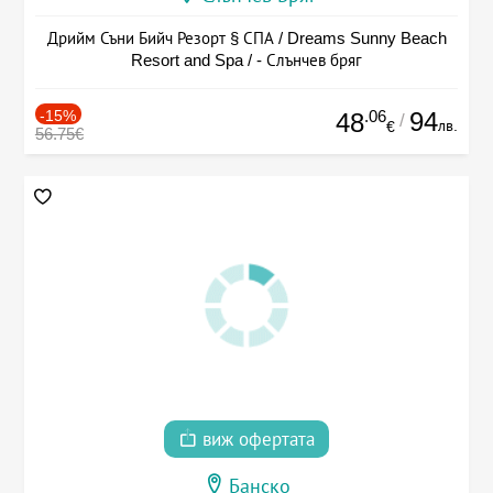
Дрийм Съни Бийч Резорт § СПА / Dreams Sunny Beach
Resort and Spa / - Слънчев бряг
-15%
.06
94
48
/
лв.
€
56.75€
виж офертата
Банско