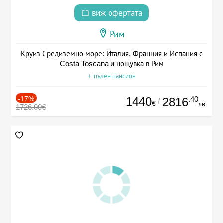
виж офертата
Рим
Круиз Средиземно море: Италия, Франция и Испания с
Costa Toscana и нощувка в Рим
+ пълен пансион
-17%
1440
.40
2816
/
€
лв.
1726.00€