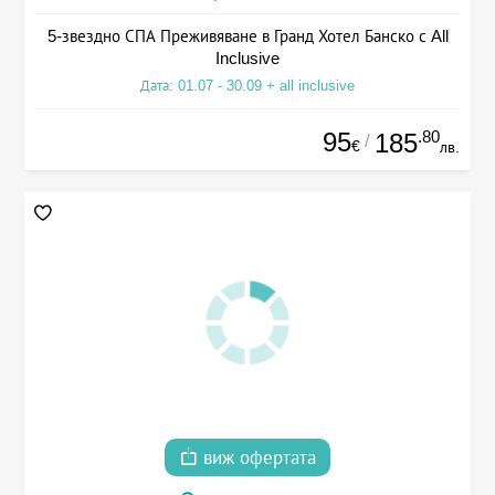
5-звездно СПА Преживяване в Гранд Хотел Банско с All
Inclusive
Дата: 01.07 - 30.09 + all inclusive
95
.80
185
/
€
лв.
виж офертата