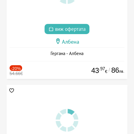
виж офертата
Албена
Гергана - Албена
-20%
.97
86
43
/
лв.
€
54.66€