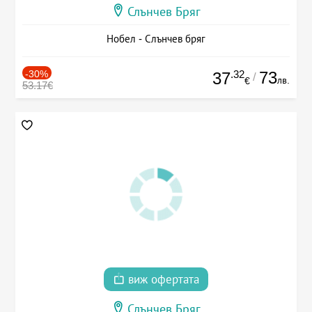
Слънчев Бряг
Нобел - Слънчев бряг
-30%
.32
73
37
/
лв.
€
53.17€
виж офертата
Слънчев Бряг