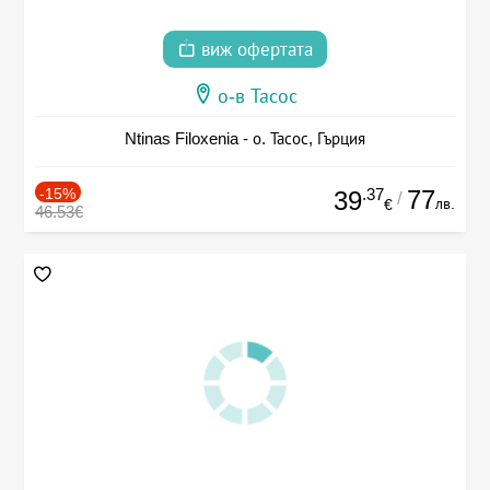
виж офертата
о-в Тасос
Ntinas Filoxenia - о. Тасос, Гърция
-15%
.37
77
39
/
лв.
€
46.53€