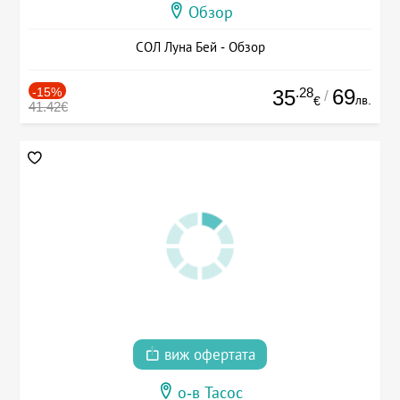
Обзор
СОЛ Луна Бей - Обзор
-15%
.28
69
35
/
лв.
€
41.42€
виж офертата
о-в Тасос