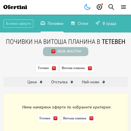
Ofertini
Почивки
Стоки
В града
Всички оферти
ПОЧИВКИ НА ВИТОША ПЛАНИНА В
ТЕТЕВЕН
ВИЖ ФИЛТРИ
Тетевен
Витоша планина
Цена
Отстъпка
Най-нови
Няма намерени оферти по избраните критерии:
Тетевен
Витоша планина