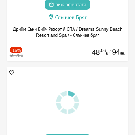
виж офертата
Слънчев Бряг
Дрийм Съни Бийч Резорт § СПА / Dreams Sunny Beach
Resort and Spa / - Слънчев бряг
-15%
.06
94
48
/
лв.
€
56.75€