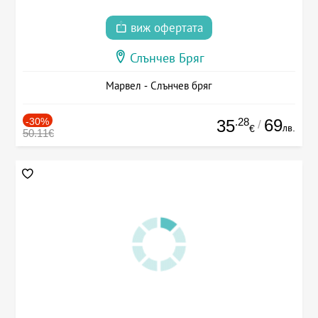
виж офертата
Слънчев Бряг
Марвел - Слънчев бряг
-30%
.28
69
35
/
лв.
€
50.11€