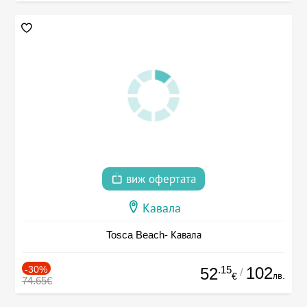
виж офертата
Кавала
Tosca Beach- Кавала
-30%
.15
102
52
/
лв.
€
74.65€