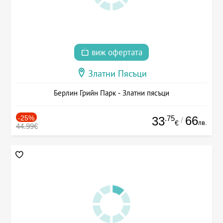
виж офертата
Златни Пясъци
Берлин Грийн Парк - Златни пясъци
-25%
.75
66
33
/
лв.
€
44.99€