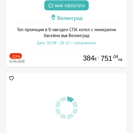
виж офертата
Велинград
Топ промоция в 5-звезден СПА хотел с минерални
басейни във Велинград
Дата: 01.09 - 20.12 + полупансион
-33%
384
.04
751
/
€
лв.
576.00€