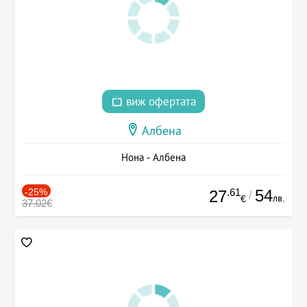
виж офертата
Албена
Нона - Албена
-25%
.61
54
27
/
лв.
€
37.02€