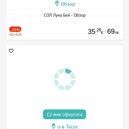
Обзор
СОЛ Луна Бей - Обзор
-15%
.28
69
35
/
лв.
€
41.42€
виж офертата
о-в Тасос