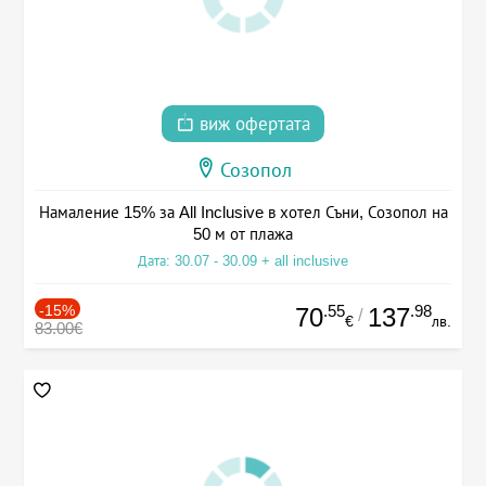
виж офертата
Созопол
Намаление 15% за All Inclusive в хотел Съни, Созопол на
50 м от плажа
Дата: 30.07 - 30.09 + all inclusive
-15%
.55
.98
70
137
/
€
лв.
83.00€