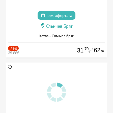
виж офертата
Слънчев Бряг
Котва - Слънчев бряг
-21%
.70
62
31
/
лв.
€
39.88€