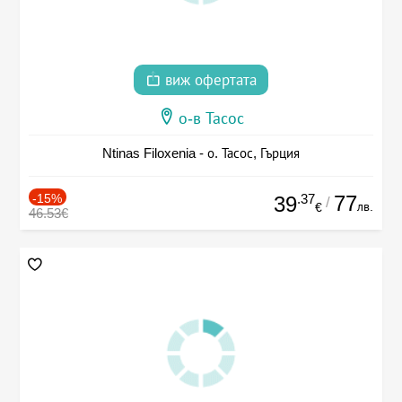
виж офертата
о-в Тасос
Ntinas Filoxenia - о. Тасос, Гърция
-15%
.37
77
39
/
лв.
€
46.53€