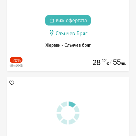
виж офертата
Слънчев Бряг
Жерави - Слънчев бряг
-20%
.12
55
28
/
лв.
€
35.28€