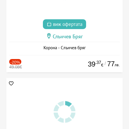
виж офертата
Слънчев Бряг
Корона - Слънчев бряг
-20%
.37
77
39
/
лв.
€
49.08€