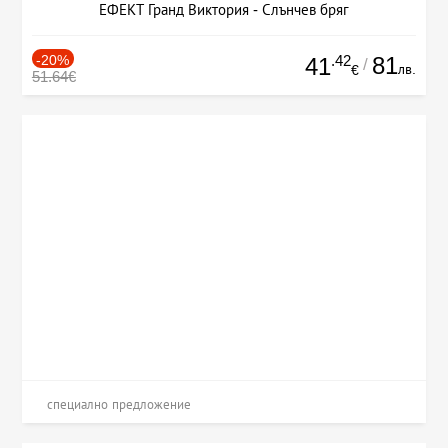
ЕФЕКТ Гранд Виктория - Слънчев бряг
-20%
.42
81
41
/
лв.
€
51.64€
специално предложение