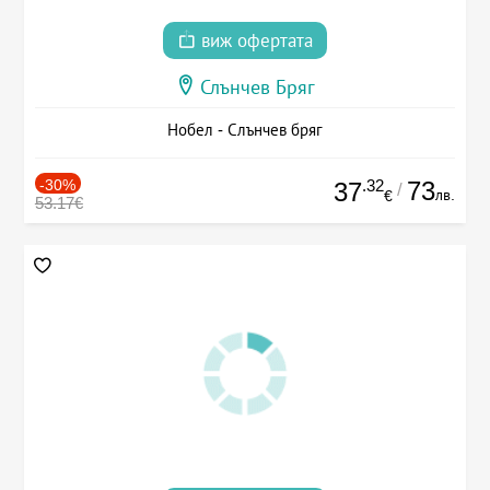
виж офертата
Слънчев Бряг
Нобел - Слънчев бряг
-30%
.32
73
37
/
лв.
€
53.17€