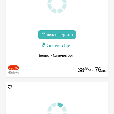
виж офертата
Слънчев Бряг
Белвю - Слънчев бряг
-20%
.86
76
38
/
лв.
€
48.57€