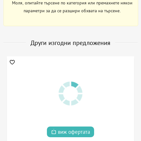
Моля, опитайте търсене по категория или премахнете някои
параметри за да се разшири обхвата на търсене.
Други изгодни предложения
виж офертата