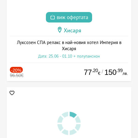
виж офертата
Хисаря
Луксозен СПА релакс в най-новия хотел Империя в
Хисаря
Дата: 25.06 - 01.10 + полупансион
-20%
.20
.99
77
150
/
€
лв.
96.50€