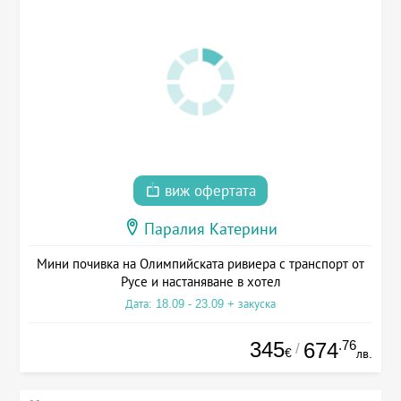
виж офертата
Паралия Катерини
Мини почивка на Олимпийската ривиера с транспорт от
Русе и настаняване в хотел
Дата: 18.09 - 23.09 + закуска
345
.76
674
/
€
лв.