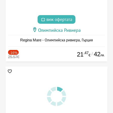
виж офертата
Олимпийска Ривиера
Regina Mare - Олимпийска ривиера, Гърция
-16%
.47
42
21
/
лв.
€
25.57€