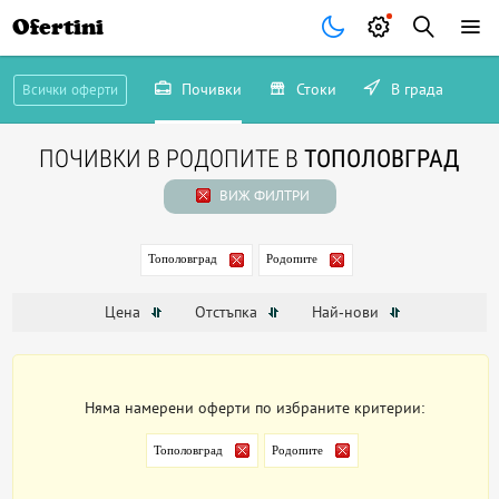
Ofertini
Почивки
Стоки
В града
Всички оферти
ПОЧИВКИ В РОДОПИТЕ В
ТОПОЛОВГРАД
ВИЖ ФИЛТРИ
Тополовград
Родопите
Цена
Отстъпка
Най-нови
Няма намерени оферти по избраните критерии:
Тополовград
Родопите