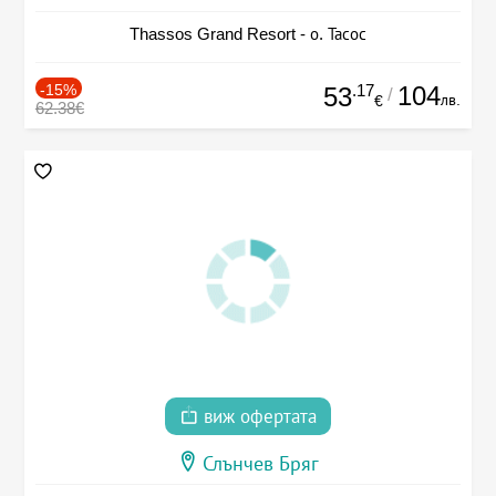
Thassos Grand Resort - о. Тасос
-15%
.17
104
53
/
лв.
€
62.38€
виж офертата
Слънчев Бряг