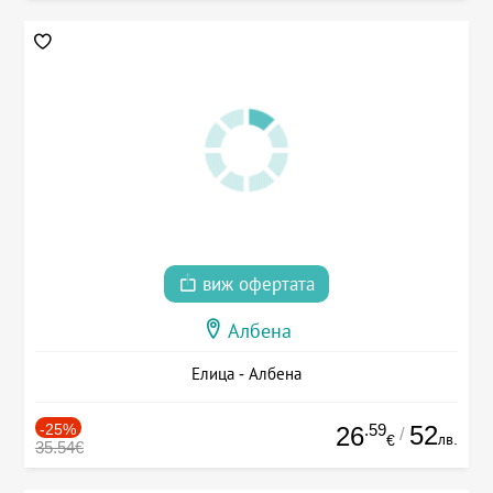
виж офертата
Албена
Елица - Албена
-25%
.59
52
26
/
лв.
€
35.54€