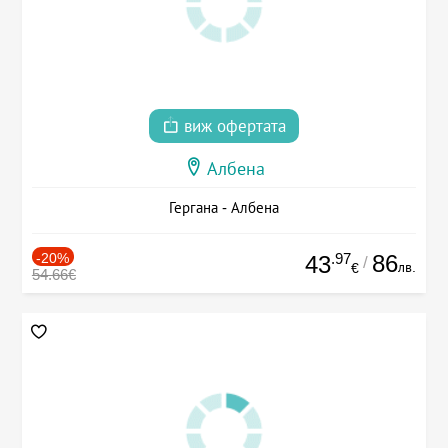
виж офертата
Албена
Гергана - Албена
-20%
.97
86
43
/
лв.
€
54.66€