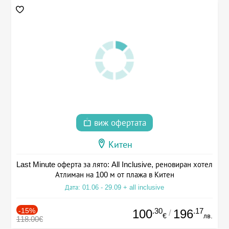
виж офертата
Китен
Last Minute оферта за лято: All Inclusive, реновиран хотел
Атлиман на 100 м от плажа в Китен
Дата: 01.06 - 29.09 + all inclusive
-15%
.30
.17
100
196
/
€
лв.
118.00€