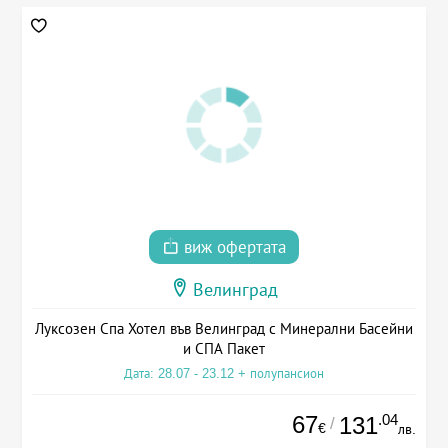
виж офертата
Велинград
Луксозен Спа Хотел във Велинград с Минерални Басейни
и СПА Пакет
Дата: 28.07 - 23.12 + полупансион
67
.04
131
/
€
лв.