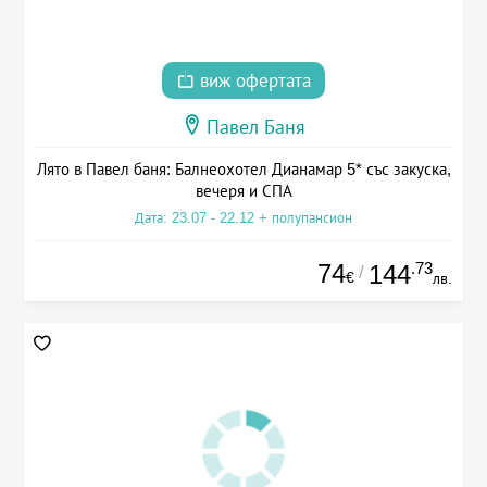
виж офертата
Павел Баня
Лято в Павел баня: Балнеохотел Дианамар 5* със закуска,
вечеря и СПА
Дата: 23.07 - 22.12 + полупансион
74
.73
144
/
€
лв.