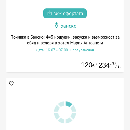
виж офертата
Банско
Почивка в Банско: 4=5 нощувки, закуска и възможност за
обяд и вечеря в хотел Мария Антоанета
Дата: 16.07 - 07.09 + полупансион
120
.70
234
/
€
лв.