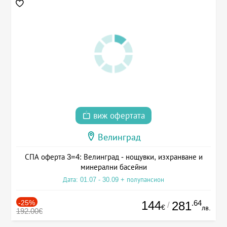
виж офертата
Велинград
СПА оферта 3=4: Велинград - нощувки, изхранване и
минерални басейни
Дата: 01.07 - 30.09 + полупансион
-25%
144
.64
281
/
€
лв.
192.00€