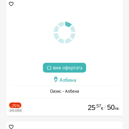
виж офертата
Албена
Оазис - Албена
-25%
.57
50
25
/
лв.
€
34.05€