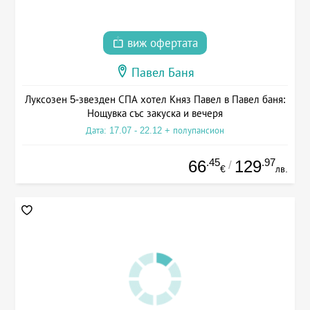
виж офертата
Павел Баня
Луксозен 5-звезден СПА хотел Княз Павел в Павел баня:
Нощувка със закуска и вечеря
Дата: 17.07 - 22.12 + полупансион
.45
.97
66
129
/
€
лв.