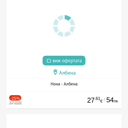
виж офертата
Албена
Нона - Албена
-25%
.61
54
27
/
лв.
€
37.02€