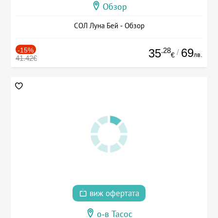
Обзор
СОЛ Луна Бей - Обзор
-15%
.28
69
35
/
лв.
€
41.42€
виж офертата
о-в Тасос