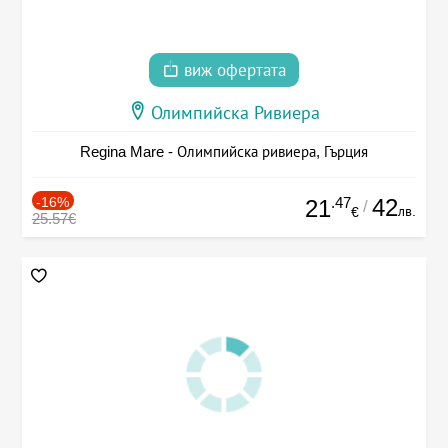
виж офертата
Олимпийска Ривиера
Regina Mare - Олимпийска ривиера, Гърция
-16%
.47
42
21
/
лв.
€
25.57€