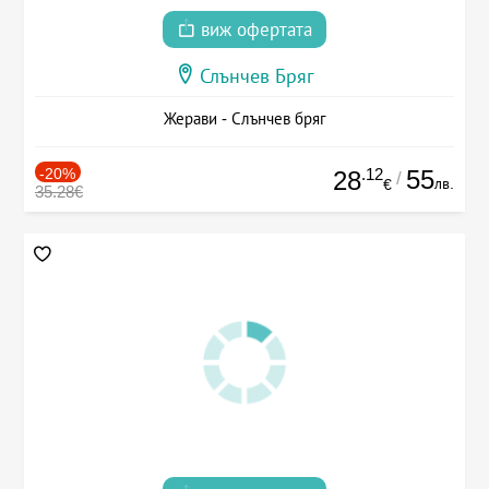
виж офертата
Слънчев Бряг
Жерави - Слънчев бряг
-20%
.12
55
28
/
лв.
€
35.28€