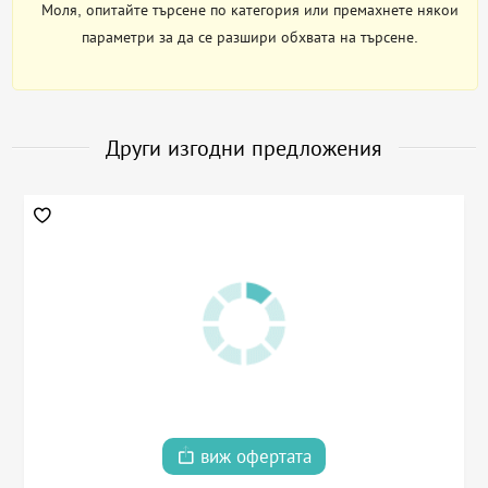
Моля, опитайте търсене по категория или премахнете някои
параметри за да се разшири обхвата на търсене.
Други изгодни предложения
виж офертата