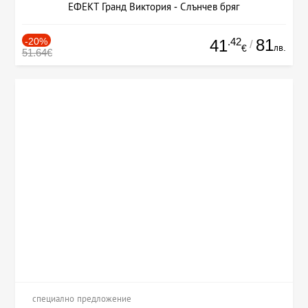
ЕФЕКТ Гранд Виктория - Слънчев бряг
-20%
.42
81
41
/
лв.
€
51.64€
специално предложение