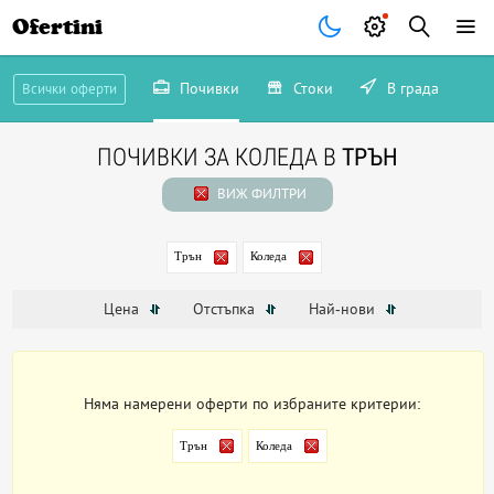
Ofertini
Почивки
Стоки
В града
Всички оферти
ПОЧИВКИ ЗА КОЛЕДА В
ТРЪН
ВИЖ ФИЛТРИ
Трън
Коледа
Цена
Отстъпка
Най-нови
Няма намерени оферти по избраните критерии:
Трън
Коледа