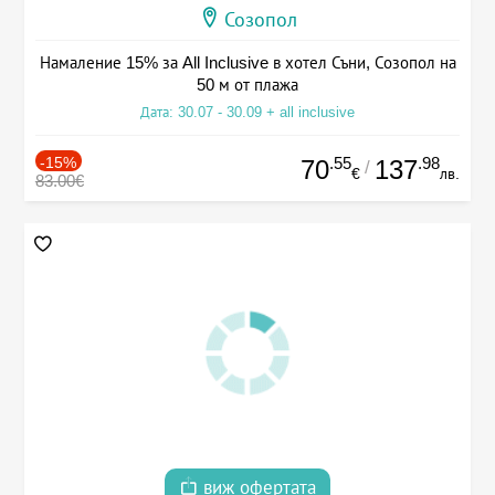
Созопол
Намаление 15% за All Inclusive в хотел Съни, Созопол на
50 м от плажа
Дата: 30.07 - 30.09 + all inclusive
-15%
.55
.98
70
137
/
€
лв.
83.00€
виж офертата