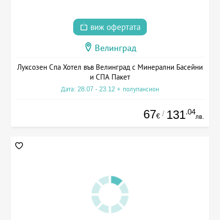
виж офертата
Велинград
Луксозен Спа Хотел във Велинград с Минерални Басейни
и СПА Пакет
Дата: 28.07 - 23.12 + полупансион
67
.04
131
/
€
лв.