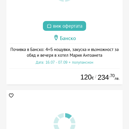
виж офертата
Банско
Почивка в Банско: 4=5 нощувки, закуска и възможност за
обяд и вечеря в хотел Мария Антоанета
Дата: 16.07 - 07.09 + полупансион
120
.70
234
/
€
лв.