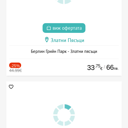
виж офертата
Златни Пясъци
Берлин Грийн Парк - Златни пясъци
-25%
.75
66
33
/
лв.
€
44.99€