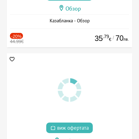
Обзор
Казабланка - Обзор
-20%
.79
70
35
/
лв.
€
44.99€
виж офертата