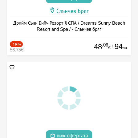
Слънчев Бряг
Дрийм Съни Бийч Резорт § СПА / Dreams Sunny Beach
Resort and Spa / - Слънчев бряг
-15%
.06
94
48
/
лв.
€
56.75€
виж офертата