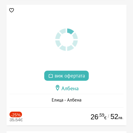
виж офертата
Албена
Елица - Албена
-25%
.59
52
26
/
лв.
€
35.54€