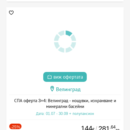
виж офертата
Велинград
СПА оферта 3=4: Велинград - нощувки, изхранване и
минерални басейни
Дата: 01.07 - 30.09 + полупансион
-25%
144
.64
281
/
€
лв.