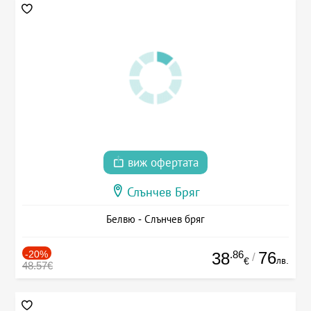
виж офертата
Слънчев Бряг
Белвю - Слънчев бряг
-20%
.86
76
38
/
лв.
€
48.57€