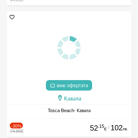
виж офертата
Кавала
Tosca Beach- Кавала
-30%
.15
102
52
/
лв.
€
74.65€