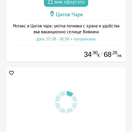
виж офертата
Цигов Чарк
Релакс в Цигов чарк: уютна почивка с храна и удобства
във ваканционно селище Вивиана
Дата: 07.08 - 30.09 + полупансион
.90
.26
34
68
/
€
лв.