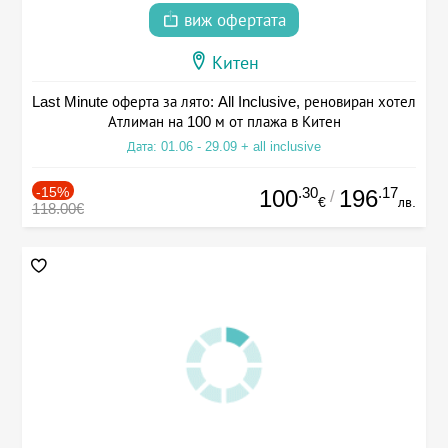
виж офертата
Китен
Last Minute оферта за лято: All Inclusive, реновиран хотел
Атлиман на 100 м от плажа в Китен
Дата: 01.06 - 29.09 + all inclusive
-15%
.30
.17
100
196
/
€
лв.
118.00€