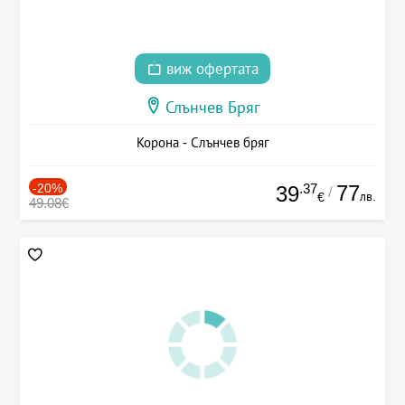
виж офертата
Слънчев Бряг
Корона - Слънчев бряг
-20%
.37
77
39
/
лв.
€
49.08€