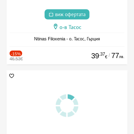
виж офертата
о-в Тасос
Ntinas Filoxenia - о. Тасос, Гърция
-15%
.37
77
39
/
лв.
€
46.53€