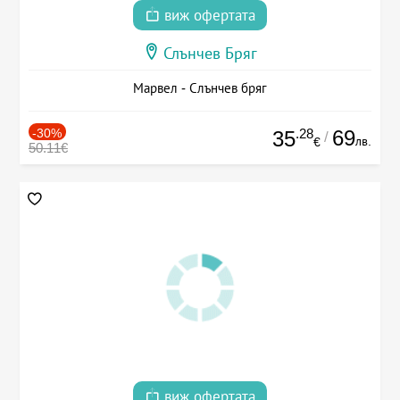
виж офертата
Слънчев Бряг
Марвел - Слънчев бряг
-30%
.28
69
35
/
лв.
€
50.11€
виж офертата