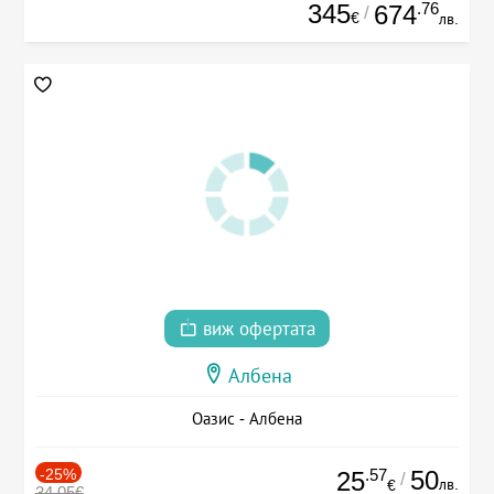
345
.76
674
/
€
лв.
виж офертата
Албена
Оазис - Албена
-25%
.57
50
25
/
лв.
€
34.05€