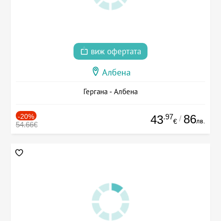
виж офертата
Албена
Гергана - Албена
-20%
.97
86
43
/
лв.
€
54.66€