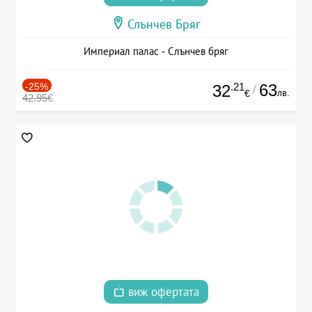
Слънчев Бряг
Империал палас - Слънчев бряг
-25%
.21
63
32
/
лв.
€
42.95€
виж офертата