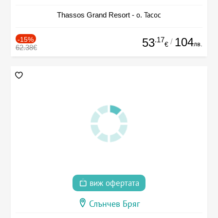
Thassos Grand Resort - о. Тасос
-15%
.17
104
53
/
лв.
€
62.38€
виж офертата
Слънчев Бряг