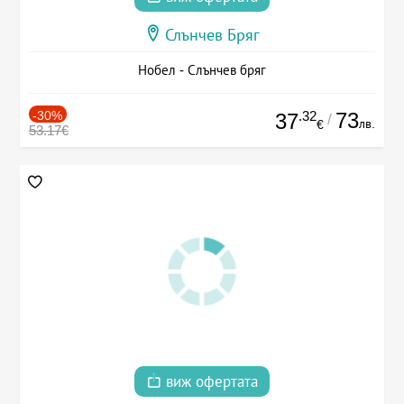
Слънчев Бряг
Нобел - Слънчев бряг
-30%
.32
73
37
/
лв.
€
53.17€
виж офертата