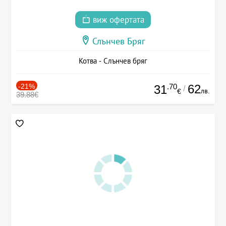
виж офертата
Слънчев Бряг
Котва - Слънчев бряг
-21%
.70
62
31
/
лв.
€
39.88€