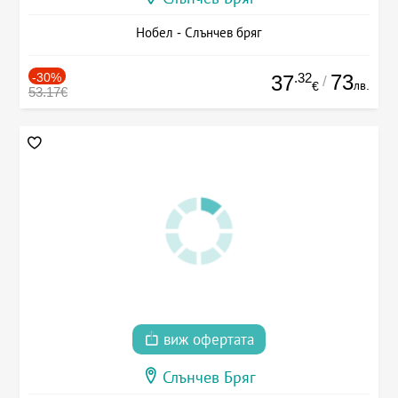
Нобел - Слънчев бряг
-30%
.32
73
37
/
лв.
€
53.17€
виж офертата
Слънчев Бряг