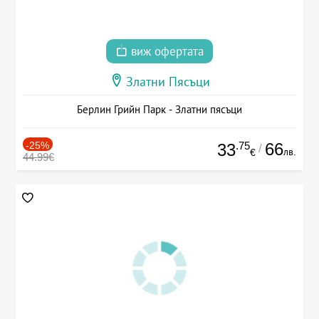
виж офертата
Златни Пясъци
Берлин Грийн Парк - Златни пясъци
-25%
.75
66
33
/
лв.
€
44.99€