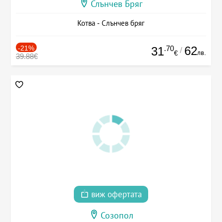
Слънчев Бряг
Котва - Слънчев бряг
-21%
.70
62
31
/
лв.
€
39.88€
виж офертата
Созопол