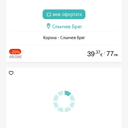
виж офертата
Слънчев Бряг
Корона - Слънчев бряг
-20%
.37
77
39
/
лв.
€
49.08€