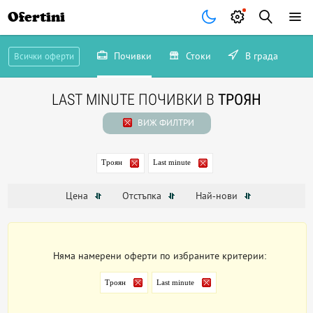
Ofertini
Почивки
Стоки
В града
Всички оферти
LAST MINUTE ПОЧИВКИ В
ТРОЯН
ВИЖ ФИЛТРИ
Троян
Last minute
Цена
Отстъпка
Най-нови
Няма намерени оферти по избраните критерии:
Троян
Last minute