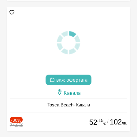
виж офертата
Кавала
Tosca Beach- Кавала
-30%
.15
102
52
/
лв.
€
74.65€