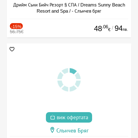
Дрийм Съни Бийч Резорт § СПА / Dreams Sunny Beach
Resort and Spa / - Слънчев бряг
-15%
.06
94
48
/
лв.
€
56.75€
виж офертата
Слънчев Бряг