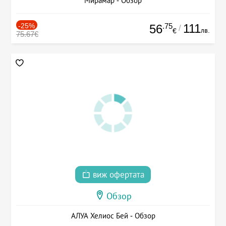
Мирамар - Обзор
-25%
.75
111
56
/
лв.
€
75.67€
виж офертата
Обзор
АЛУА Хелиос Бей - Обзор