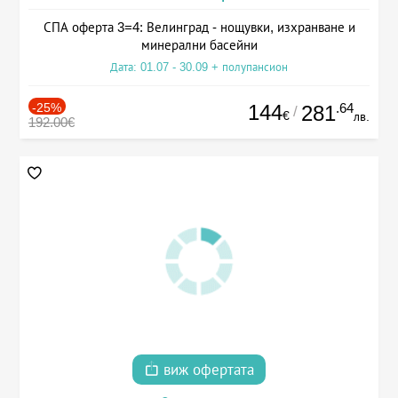
СПА оферта 3=4: Велинград - нощувки, изхранване и
минерални басейни
Дата: 01.07 - 30.09 + полупансион
-25%
144
.64
281
/
€
лв.
192.00€
виж офертата