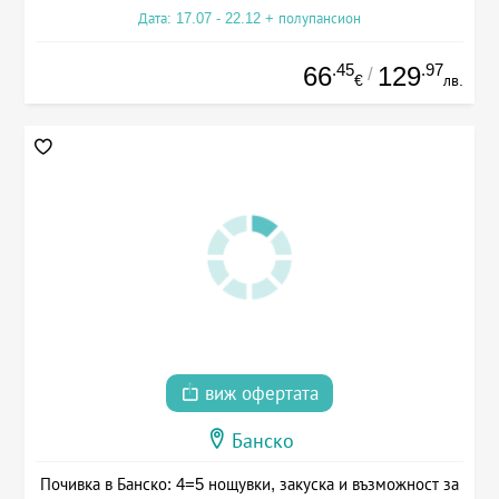
Дата: 17.07 - 22.12 + полупансион
.45
.97
66
129
/
€
лв.
виж офертата
Банско
Почивка в Банско: 4=5 нощувки, закуска и възможност за