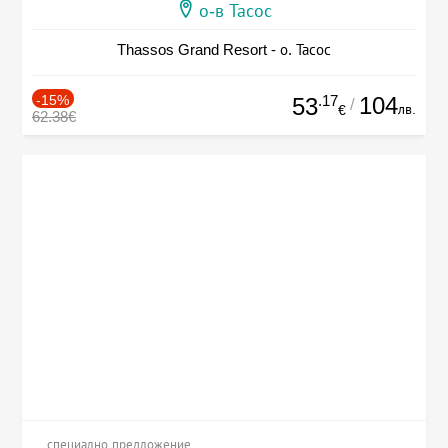
о-в Тасос
Thassos Grand Resort - о. Тасос
-15%
.17
104
53
/
лв.
€
62.38€
специално предложение