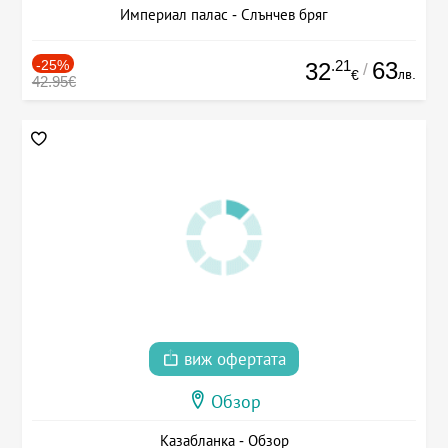
Империал палас - Слънчев бряг
-25%
.21
63
32
/
лв.
€
42.95€
виж офертата
Обзор
Казабланка - Обзор