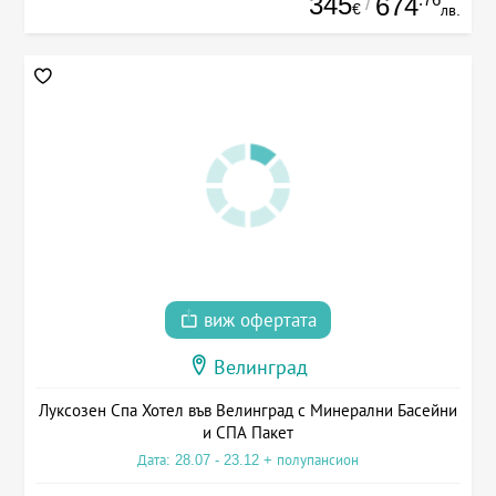
345
674
/
€
лв.
виж офертата
Велинград
Луксозен Спа Хотел във Велинград с Минерални Басейни
и СПА Пакет
Дата: 28.07 - 23.12 + полупансион