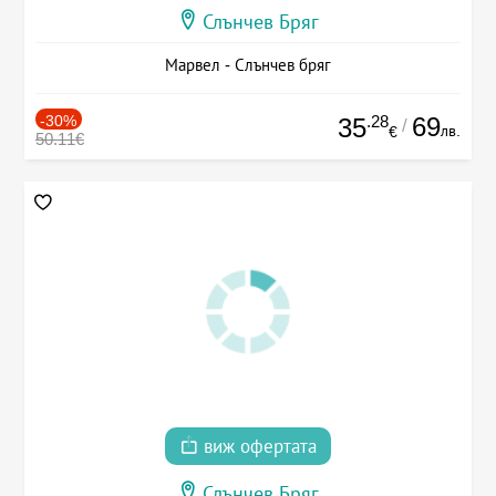
Слънчев Бряг
Марвел - Слънчев бряг
-30%
.28
69
35
/
лв.
€
50.11€
виж офертата
Слънчев Бряг