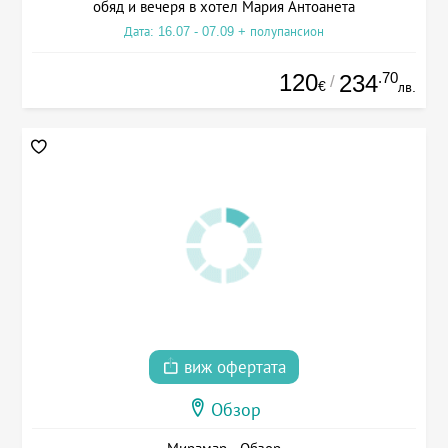
обяд и вечеря в хотел Мария Антоанета
Дата: 16.07 - 07.09 + полупансион
120
.70
234
/
€
лв.
виж офертата
Обзор