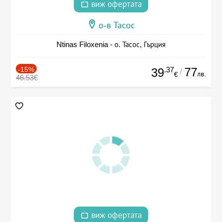
виж офертата
о-в Тасос
Ntinas Filoxenia - о. Тасос, Гърция
-15%
.37
77
39
/
лв.
€
46.53€
виж офертата