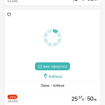
51.64€
виж офертата
Албена
Оазис - Албена
-25%
.57
50
25
/
лв.
€
34.05€