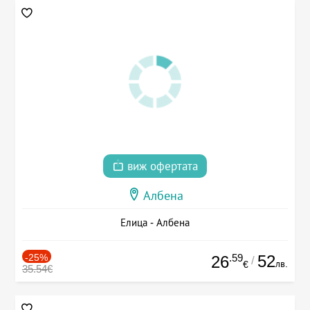
виж офертата
Албена
Елица - Албена
-25%
.59
52
26
/
лв.
€
35.54€