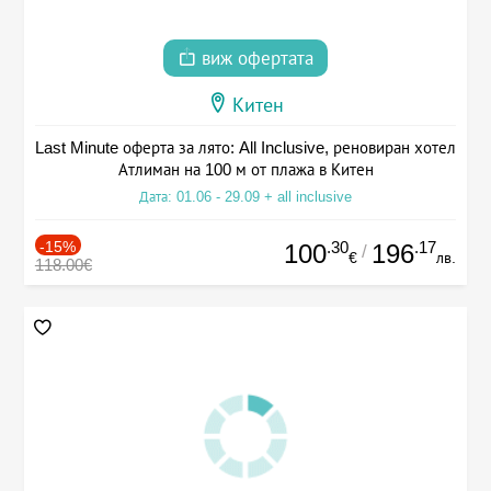
виж офертата
Китен
Last Minute оферта за лято: All Inclusive, реновиран хотел
Атлиман на 100 м от плажа в Китен
Дата: 01.06 - 29.09 + all inclusive
-15%
.30
.17
100
196
/
€
лв.
118.00€