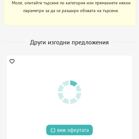
Моля, опитайте търсене по категория или премахнете някои
параметри за да се разшири обхвата на търсене.
Други изгодни предложения
виж офертата