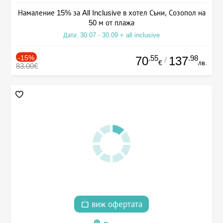
Намаление 15% за All Inclusive в хотел Съни, Созопол на
50 м от плажа
Дата: 30.07 - 30.09 + all inclusive
-15%
.55
.98
70
137
/
€
лв.
83.00€
виж офертата