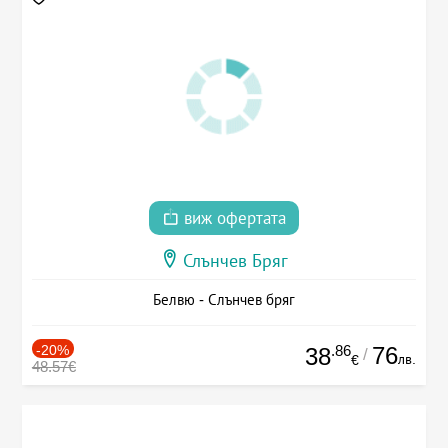
виж офертата
Слънчев Бряг
Белвю - Слънчев бряг
-20%
.86
76
38
/
лв.
€
48.57€