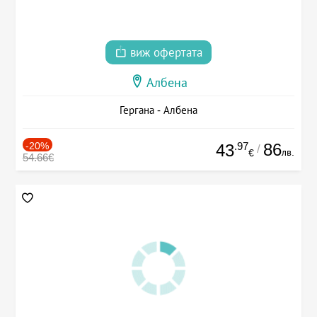
виж офертата
Албена
Гергана - Албена
-20%
.97
86
43
/
лв.
€
54.66€