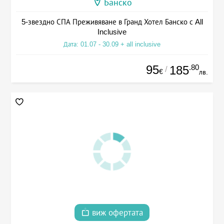
Банско
5-звездно СПА Преживяване в Гранд Хотел Банско с All
Inclusive
Дата: 01.07 - 30.09 + all inclusive
95
.80
185
/
€
лв.
виж офертата