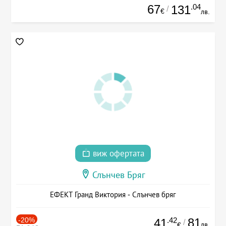
67
.04
131
/
€
лв.
виж офертата
Слънчев Бряг
ЕФЕКТ Гранд Виктория - Слънчев бряг
-20%
.42
81
41
/
лв.
€