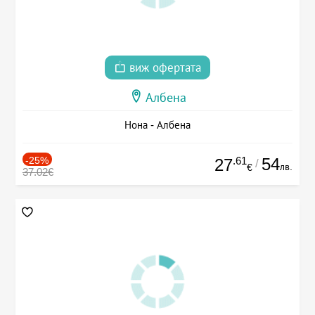
виж офертата
Албена
Нона - Албена
-25%
.61
54
27
/
лв.
€
37.02€