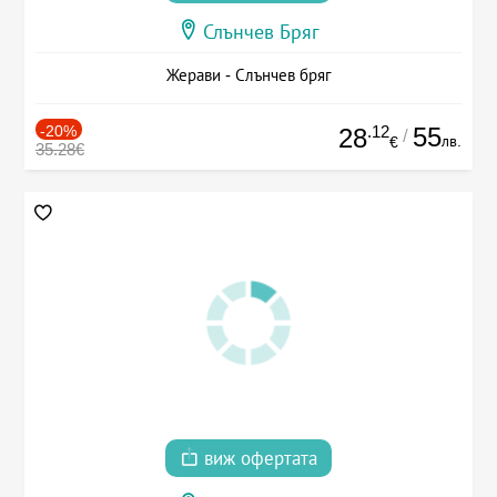
Слънчев Бряг
Жерави - Слънчев бряг
-20%
.12
55
28
/
лв.
€
35.28€
виж офертата