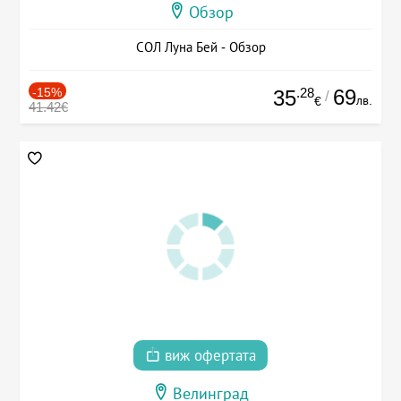
Обзор
СОЛ Луна Бей - Обзор
-15%
.28
69
35
/
лв.
€
41.42€
виж офертата
Велинград