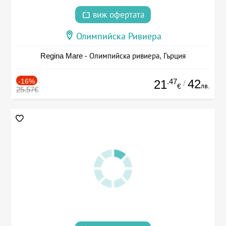
виж офертата
Олимпийска Ривиера
Regina Mare - Олимпийска ривиера, Гърция
-16%
.47
42
21
/
лв.
€
25.57€