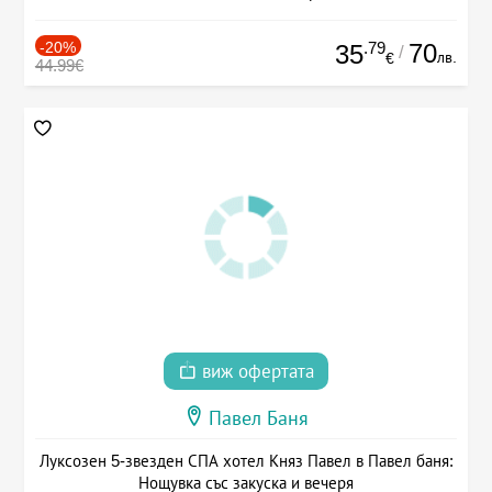
-20%
.79
70
35
/
лв.
€
44.99€
виж офертата
Павел Баня
Луксозен 5-звезден СПА хотел Княз Павел в Павел баня:
Нощувка със закуска и вечеря