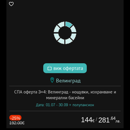
виж офертата
Велинград
СПА оферта 3=4: Велинград - нощувки, изхранване и
минерални басейни
Дата: 01.07 - 30.09 + полупансион
-25%
144
.64
281
/
€
лв.
192.00€