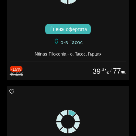
виж офертата
о-в Тасос
Ntinas Filoxenia - о. Тасос, Гърция
-15%
.37
77
39
/
лв.
€
46.53€