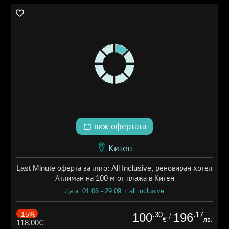
виж офертата
Китен
Last Minute оферта за лято: All Inclusive, реновиран хотел
Атлиман на 100 м от плажа в Китен
Дата: 01.06 - 29.09 + all inclusive
-15%
.30
.17
100
196
/
€
лв.
118.00€