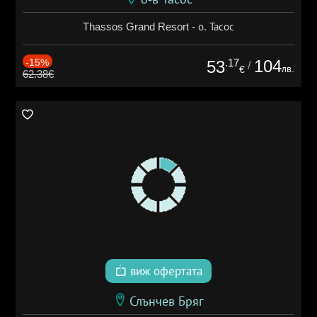
Thassos Grand Resort - о. Тасос
-15%
.17
104
53
/
лв.
€
62.38€
виж офертата
Слънчев Бряг