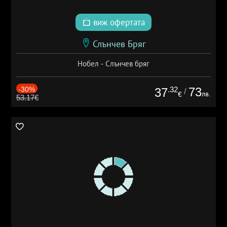
виж офертата
Слънчев Бряг
Нобел - Слънчев бряг
-30%
.32
73
37
/
лв.
€
53.17€