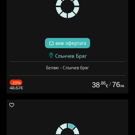
виж офертата
Слънчев Бряг
Белвю - Слънчев бряг
-20%
.86
76
38
/
лв.
€
48.57€