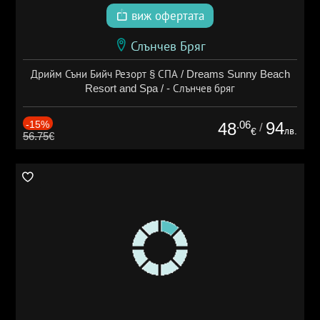
виж офертата
Слънчев Бряг
Дрийм Съни Бийч Резорт § СПА / Dreams Sunny Beach
Resort and Spa / - Слънчев бряг
-15%
.06
94
48
/
лв.
€
56.75€