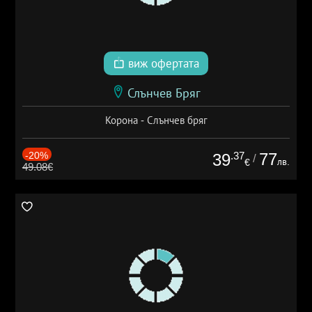
виж офертата
Слънчев Бряг
Корона - Слънчев бряг
-20%
.37
77
39
/
лв.
€
49.08€