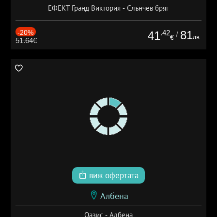
ЕФЕКТ Гранд Виктория - Слънчев бряг
-20%
.42
81
41
/
лв.
€
51.64€
виж офертата
Албена
Оазис - Албена