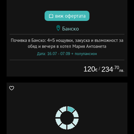
виж офертата
Банско
Почивка в Банско: 4=5 нощувки, закуска и възможност за
обяд и вечеря в хотел Мария Антоанета
Дата: 16.07 - 07.09 + полупансион
120
.70
234
/
€
лв.