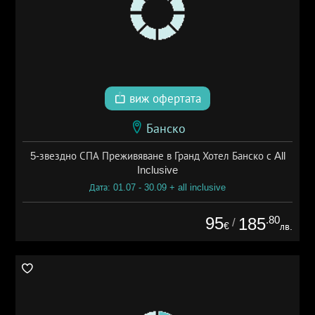
виж офертата
Банско
5-звездно СПА Преживяване в Гранд Хотел Банско с All
Inclusive
Дата: 01.07 - 30.09 + all inclusive
95
.80
185
/
€
лв.