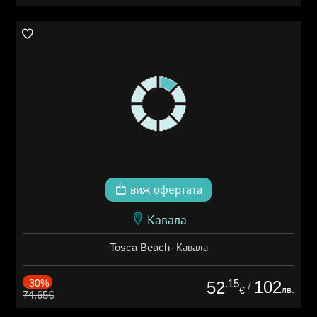
виж офертата
Кавала
Tosca Beach- Кавала
-30%
.15
102
52
/
лв.
€
74.65€