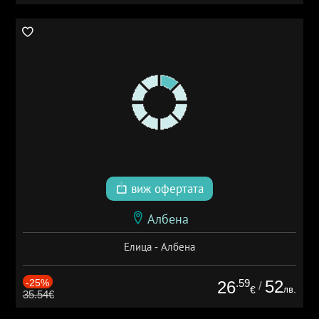
виж офертата
Албена
Елица - Албена
-25%
.59
52
26
/
лв.
€
35.54€