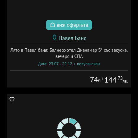
виж офертата
Павел Баня
Лято в Павел баня: Балнеохотел Дианамар 5* със закуска,
вечеря и СПА
Дата: 23.07 - 22.12 + полупансион
74
.73
144
/
€
лв.