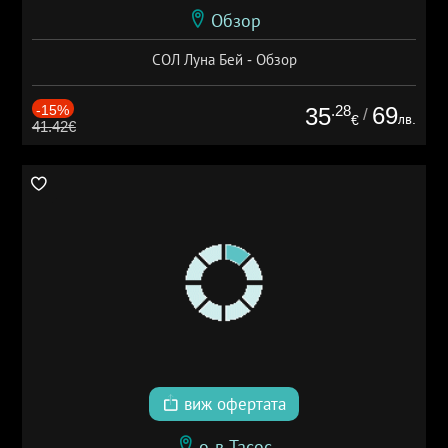
Обзор
СОЛ Луна Бей - Обзор
-15%
.28
69
35
/
лв.
€
41.42€
виж офертата
о-в Тасос