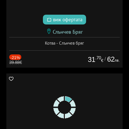
виж офертата
Слънчев Бряг
Котва - Слънчев бряг
-21%
.70
62
31
/
лв.
€
39.88€