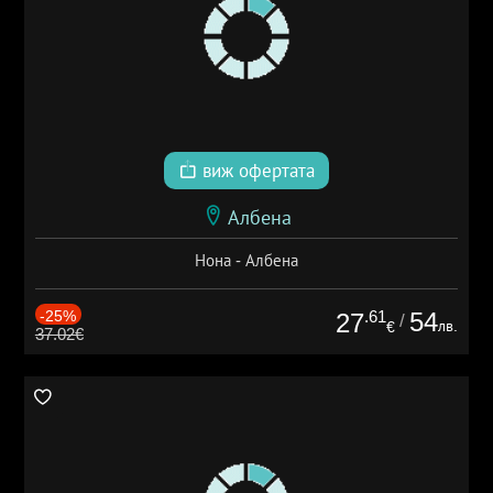
виж офертата
Албена
Нона - Албена
-25%
.61
54
27
/
лв.
€
37.02€