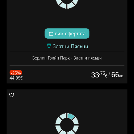
виж офертата
Златни Пясъци
Берлин Грийн Парк - Златни пясъци
-25%
.75
66
33
/
лв.
€
44.99€