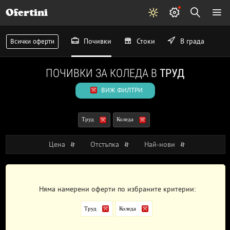
Ofertini
Почивки
Стоки
В града
Всички оферти
ПОЧИВКИ ЗА КОЛЕДА В
ТРУД
ВИЖ ФИЛТРИ
Труд
Коледа
Цена
Отстъпка
Най-нови
Няма намерени оферти по избраните критерии:
Труд
Коледа