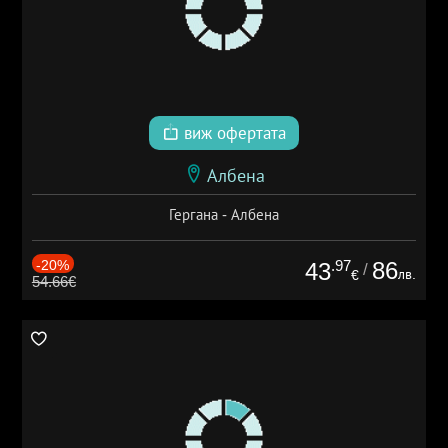
виж офертата
Албена
Гергана - Албена
-20%
.97
86
43
/
лв.
€
54.66€