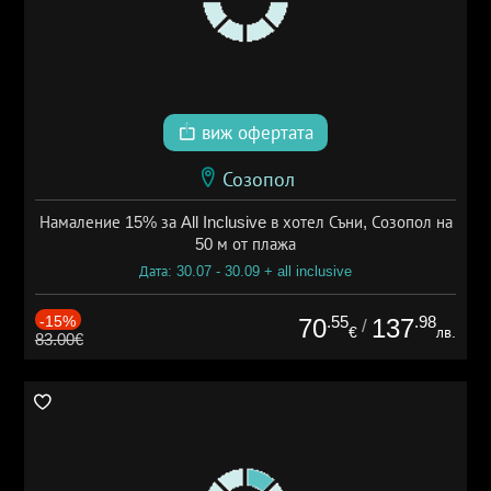
виж офертата
Созопол
Намаление 15% за All Inclusive в хотел Съни, Созопол на
50 м от плажа
Дата: 30.07 - 30.09 + all inclusive
-15%
.55
.98
70
137
/
€
лв.
83.00€