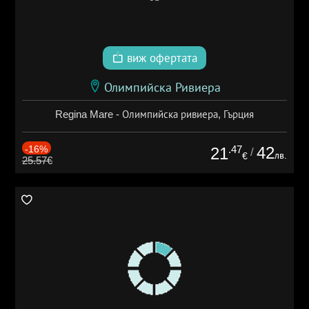
виж офертата
Олимпийска Ривиера
Regina Mare - Олимпийска ривиера, Гърция
-16%
.47
42
21
/
лв.
€
25.57€