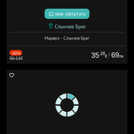
виж офертата
Слънчев Бряг
Марвел - Слънчев бряг
-30%
.28
69
35
/
лв.
€
50.11€