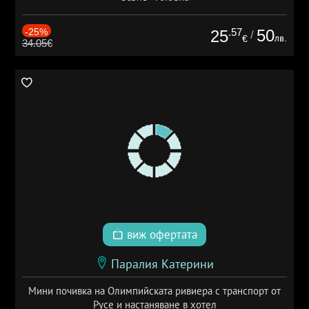
-25%
.57
50
25
/
лв.
€
34.05€
виж офертата
Паралия Катерини
Мини почивка на Олимпийската ривиера с транспорт от
Русе и настаняване в хотел