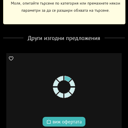
Моля, опитайте търсене по категория или премахнете някои
параметри за да се разшири обхвата на търсене.
Други изгодни предложения
виж офертата