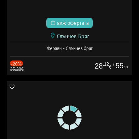
виж офертата
Слънчев Бряг
Жерави - Слънчев бряг
-20%
.12
55
28
/
лв.
€
35.28€