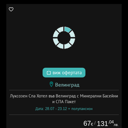
виж офертата
Велинград
Луксозен Спа Хотел във Велинград с Минерални Басейни
и СПА Пакет
Дата: 28.07 - 23.12 + полупансион
67
.04
131
/
€
лв.