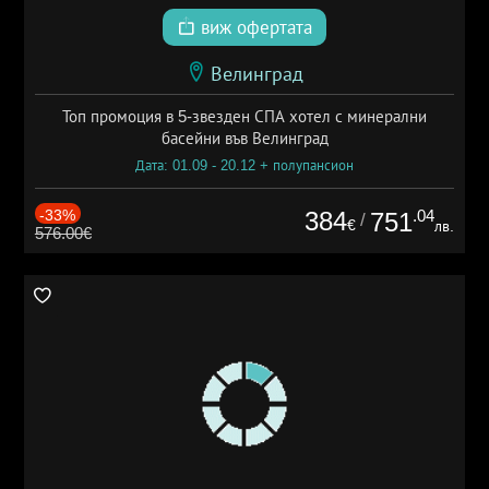
виж офертата
Велинград
Топ промоция в 5-звезден СПА хотел с минерални
басейни във Велинград
Дата: 01.09 - 20.12 + полупансион
-33%
384
.04
751
/
€
лв.
576.00€