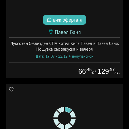
виж офертата
Павел Баня
Луксозен 5-звезден СПА хотел Княз Павел в Павел баня:
Нощувка със закуска и вечеря
Дата: 17.07 - 22.12 + полупансион
.45
.97
66
129
/
€
лв.