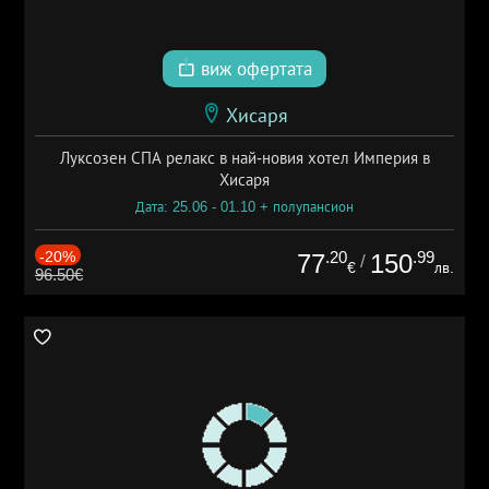
виж офертата
Хисаря
Луксозен СПА релакс в най-новия хотел Империя в
Хисаря
Дата: 25.06 - 01.10 + полупансион
-20%
.20
.99
77
150
/
€
лв.
96.50€