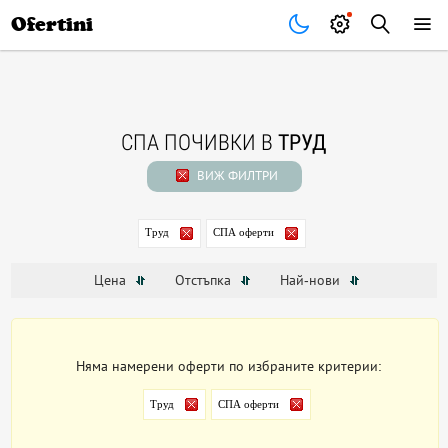
Почивки
Стоки
В града
Всички оферти
Ofertini
СПА ПОЧИВКИ В
ТРУД
ВИЖ ФИЛТРИ
Труд
СПА оферти
Цена
Отстъпка
Най-нови
Няма намерени оферти по избраните критерии:
Труд
СПА оферти