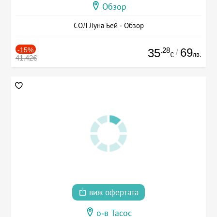
Обзор
СОЛ Луна Бей - Обзор
-15%
.28
69
35
/
лв.
€
41.42€
виж офертата
о-в Тасос