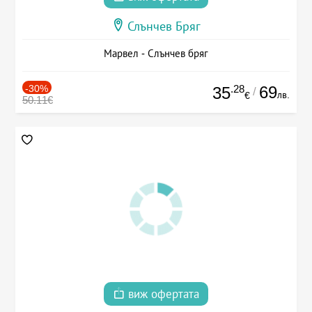
Слънчев Бряг
Марвел - Слънчев бряг
-30%
.28
69
35
/
лв.
€
50.11€
виж офертата