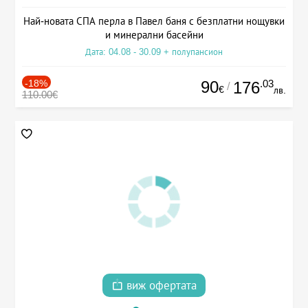
Най-новата СПА перла в Павел баня с безплатни нощувки
и минерални басейни
Дата: 04.08 - 30.09 + полупансион
-18%
90
.03
176
/
€
лв.
110.00€
виж офертата