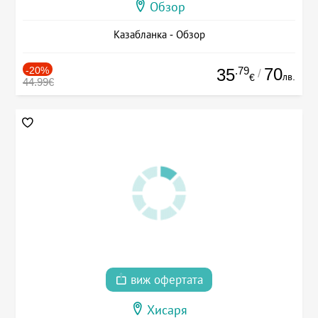
Обзор
Казабланка - Обзор
-20%
.79
70
35
/
лв.
€
44.99€
виж офертата
Хисаря