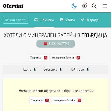
Ofertini
Почивки
Стоки
В града
Всички оферти
ХОТЕЛИ С МИНЕРАЛЕН БАСЕЙН В
ТВЪРДИЦА
ВИЖ ФИЛТРИ
Твърдица
минерален басейн
Цена
Отстъпка
Най-нови
Няма намерени оферти по избраните критерии:
Твърдица
минерален басейн