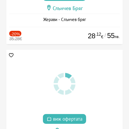
Слънчев Бряг
Жерави - Слънчев бряг
-20%
.12
55
28
/
лв.
€
35.28€
виж офертата