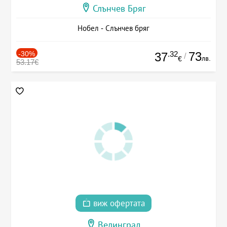
Слънчев Бряг
Нобел - Слънчев бряг
-30%
.32
73
37
/
лв.
€
53.17€
виж офертата
Велинград