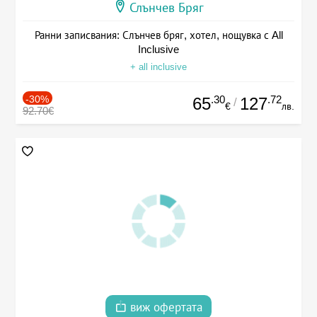
Слънчев Бряг
Ранни записвания: Слънчев бряг, хотел, нощувка с All
Inclusive
+ all inclusive
-30%
.30
.72
65
127
/
€
лв.
92.70€
виж офертата