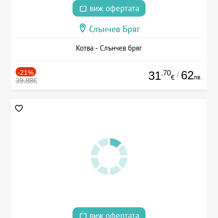
виж офертата
Слънчев Бряг
Котва - Слънчев бряг
-21%
.70
62
31
/
лв.
€
39.88€
виж офертата