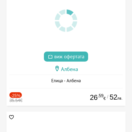
виж офертата
Албена
Елица - Албена
-25%
.59
52
26
/
лв.
€
35.54€