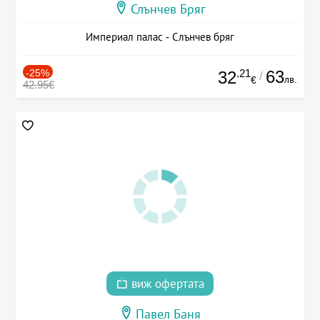
Слънчев Бряг
Империал палас - Слънчев бряг
-25%
.21
63
32
/
лв.
€
42.95€
виж офертата
Павел Баня