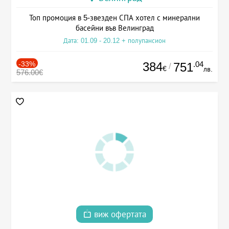
Топ промоция в 5-звезден СПА хотел с минерални
басейни във Велинград
Дата: 01.09 - 20.12 + полупансион
-33%
384
.04
751
/
€
лв.
576.00€
виж офертата