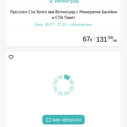
Велинград
Луксозен Спа Хотел във Велинград с Минерални Басейни
и СПА Пакет
Дата: 28.07 - 23.12 + полупансион
67
.04
131
/
€
лв.
виж офертата