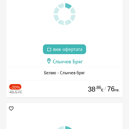
виж офертата
Слънчев Бряг
Белвю - Слънчев бряг
-20%
.86
76
38
/
лв.
€
48.57€