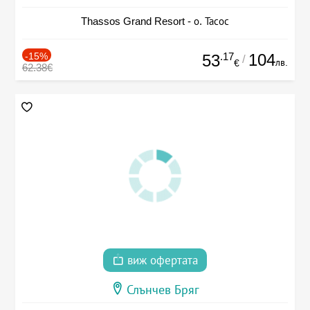
Thassos Grand Resort - о. Тасос
-15%
.17
104
53
/
лв.
€
62.38€
виж офертата
Слънчев Бряг