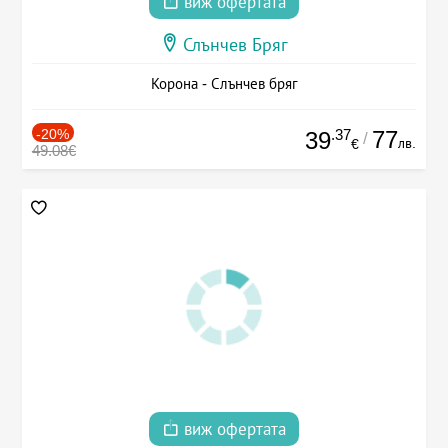
виж офертата
Слънчев Бряг
Корона - Слънчев бряг
-20%
.37
77
39
/
лв.
€
49.08€
виж офертата