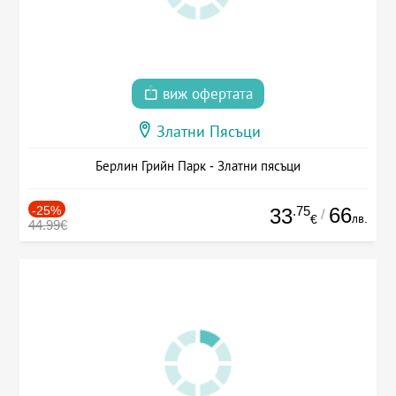
виж офертата
Златни Пясъци
Берлин Грийн Парк - Златни пясъци
-25%
.75
66
33
/
лв.
€
44.99€