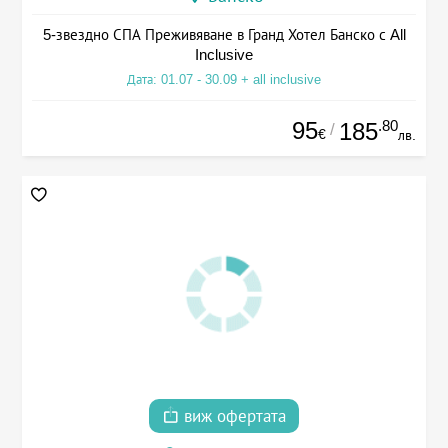
5-звездно СПА Преживяване в Гранд Хотел Банско с All
Inclusive
Дата: 01.07 - 30.09 + all inclusive
95
.80
185
/
€
лв.
виж офертата