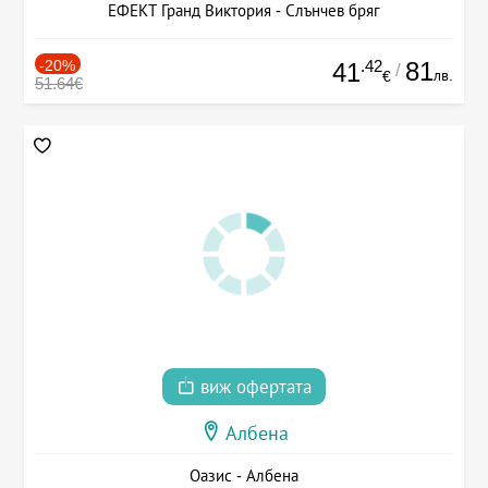
ЕФЕКТ Гранд Виктория - Слънчев бряг
-20%
.42
81
41
/
лв.
€
51.64€
виж офертата
Албена
Оазис - Албена