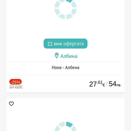
виж офертата
Албена
Нона - Албена
-25%
.61
54
27
/
лв.
€
37.02€