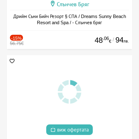
Слънчев Бряг
Дрийм Съни Бийч Резорт § СПА / Dreams Sunny Beach
Resort and Spa / - Слънчев бряг
-15%
.06
94
48
/
лв.
€
56.75€
виж офертата