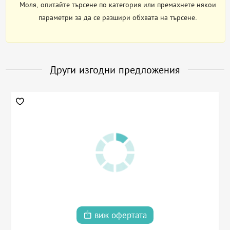
Моля, опитайте търсене по категория или премахнете някои
параметри за да се разшири обхвата на търсене.
Други изгодни предложения
виж офертата