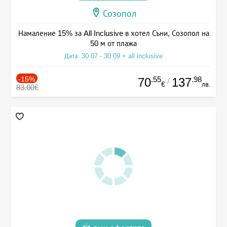
Созопол
Намаление 15% за All Inclusive в хотел Съни, Созопол на
50 м от плажа
Дата: 30.07 - 30.09 + all inclusive
-15%
.55
.98
70
137
/
€
лв.
83.00€