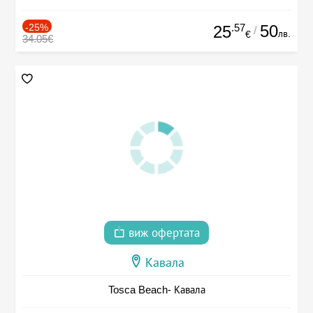
-25%
.57
50
25
/
лв.
€
34.05€
виж офертата
Кавала
Tosca Beach- Кавала