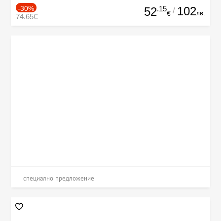
-30%
.15
102
52
/
лв.
€
74.65€
специално предложение