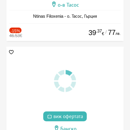
о-в Тасос
Ntinas Filoxenia - о. Тасос, Гърция
-15%
.37
77
39
/
лв.
€
46.53€
виж офертата
Банско