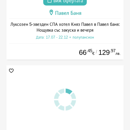
виж офертата
Павел Баня
Луксозен 5-звезден СПА хотел Княз Павел в Павел баня:
Нощувка със закуска и вечеря
Дата: 17.07 - 22.12 + полупансион
.45
.97
66
129
/
€
лв.