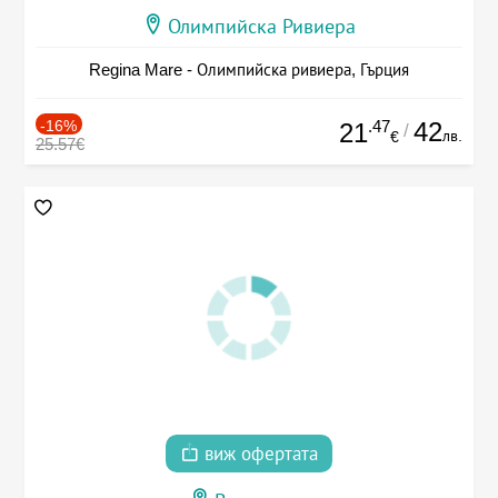
Олимпийска Ривиера
Regina Mare - Олимпийска ривиера, Гърция
-16%
.47
42
21
/
лв.
€
25.57€
виж офертата