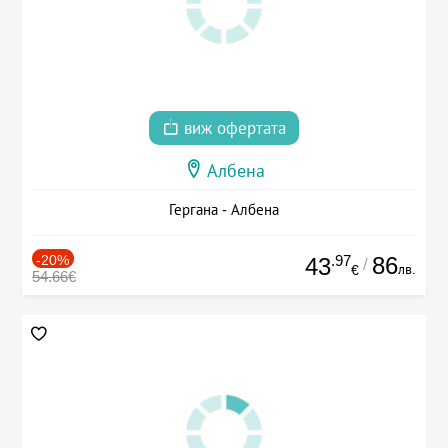
виж офертата
Албена
Гергана - Албена
-20%
.97
86
43
/
лв.
€
54.66€