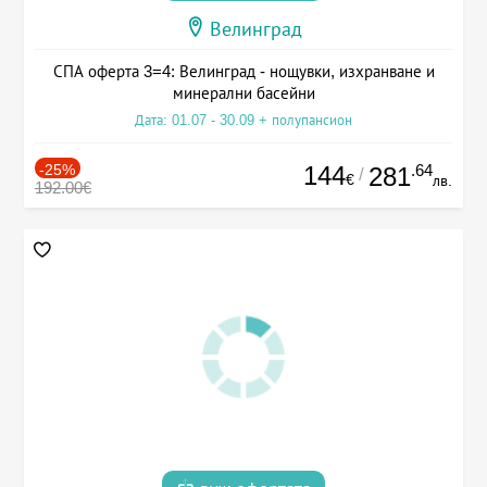
Велинград
СПА оферта 3=4: Велинград - нощувки, изхранване и
минерални басейни
Дата: 01.07 - 30.09 + полупансион
-25%
144
.64
281
/
€
лв.
192.00€