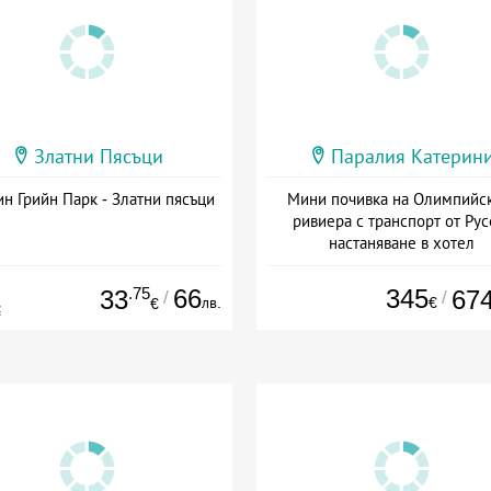
Златни Пясъци
Паралия Катерин
н Грийн Парк - Златни пясъци
Мини почивка на Олимпийс
ривиера с транспорт от Рус
настаняване в хотел
Дата: 18.09 - 23.09 + закуск
.75
66
345
33
67
/
/
лв.
€
€
€