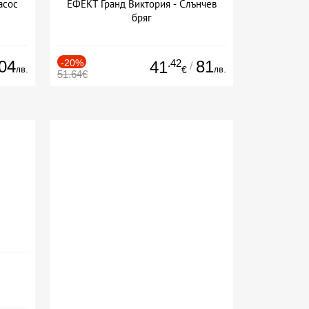
асос
ЕФЕКТ Гранд Виктория - Слънчев
бряг
04
-20%
.42
81
41
/
лв.
лв.
€
51.64€