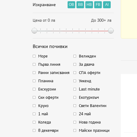
Изхранване
OB
BB
HB
FB
AI
Цена от 0 лв
До 300+ лв
Всички почивки
Море
Великден
Първа линия
За двама
Ранни записвания
СПА оферти
Планина
Уикенд
Екскурзии
Last minute
Ски оферти
Екотуризъм
Круиз
Свети Валентин
1 май
24 май
Коледа
Нова година
8 декември
Майски празници