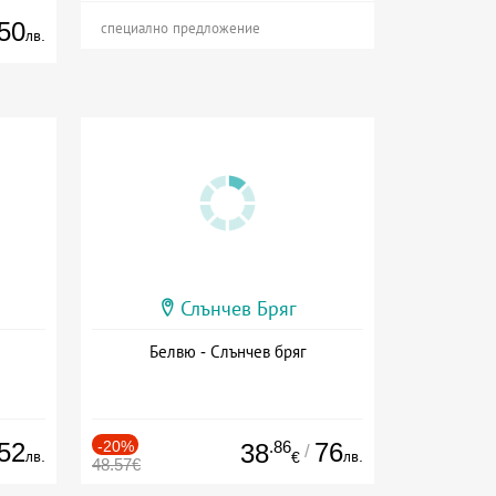
50
специално предложение
лв.
Слънчев Бряг
Белвю - Слънчев бряг
52
-20%
.86
76
38
/
лв.
лв.
€
48.57€