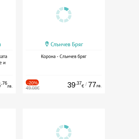
и
Слънчев Бряг
ката
Корона - Слънчев бряг
е и
а
.76
-20%
.37
77
4
39
/
лв.
лв.
€
49.08€