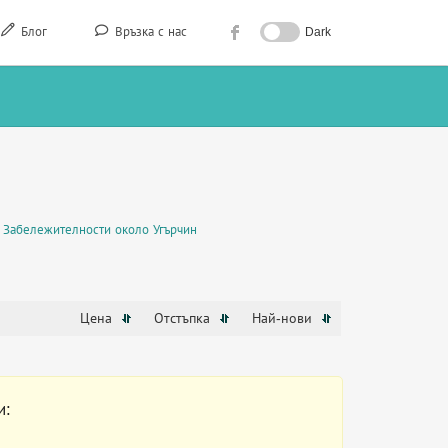
Блог
Връзка с нас
Dark
Забележителности около Угърчин
Цена
Отстъпка
Най-нови
и: