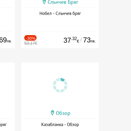
Слънчев Бряг
Нобел - Слънчев бряг
69
-30%
.32
73
37
/
лв.
лв.
€
53.17€
Обзор
бряг
Казабланка - Обзор