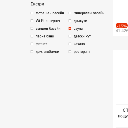
Екстри
вътрешен басейн
минерален басейн
Wi-Fi интернет
джакузи
-15%
външен басейн
сауна
41.42
парна баня
детски кът
фитнес
казино
дом. любимци
ресторант
СП
нощу
Дат