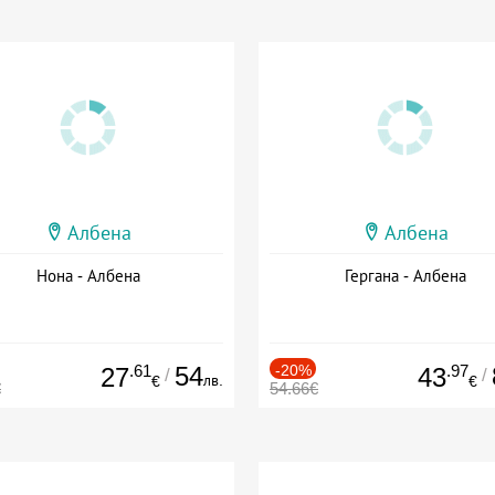
Албена
Албена
Нона - Албена
Гергана - Албена
.61
54
-20%
.97
27
43
/
/
лв.
€
€
€
54.66€