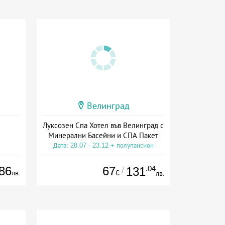
Велинград
Луксозен Спа Хотел във Велинград с
Минерални Басейни и СПА Пакет
Дата: 28.07 - 23.12 + полупансион
86
67
.04
131
/
лв.
€
лв.