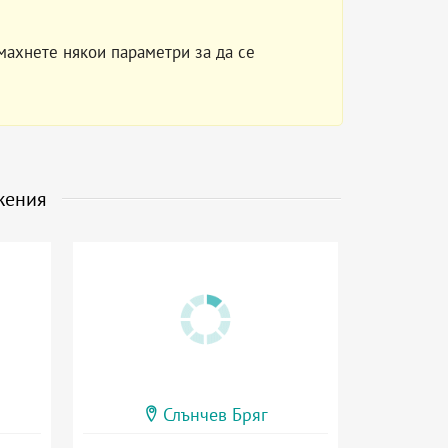
махнете някои параметри за да се
жения
Слънчев Бряг