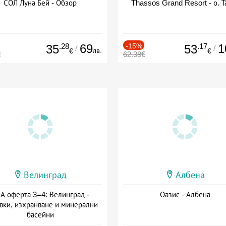
СОЛ Луна Бей - Обзор
Thassos Grand Resort - о. Т
.28
69
-15%
.17
1
35
53
/
/
лв.
€
€
€
62.38€
Велинград
Албена
А оферта 3=4: Велинград -
Оазис - Албена
вки, изхранване и минерални
басейни
а: 01.07 - 30.09 + полупансион