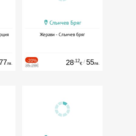
Слънчев Бряг
ърция
Жерави - Слънчев бряг
77
-20%
.12
55
28
/
лв.
лв.
€
35.28€