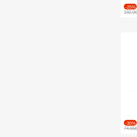
-25%
192.0
-30%
74.65