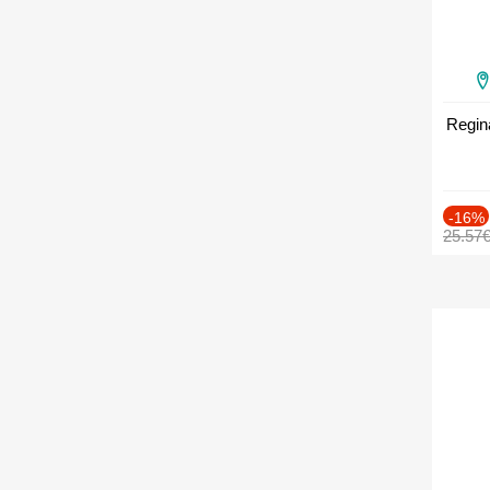
Regin
-16%
25.57