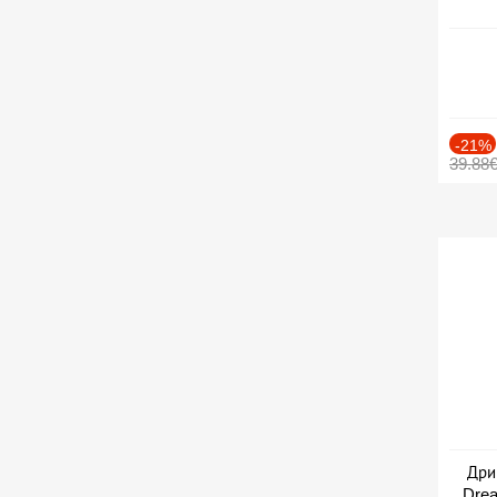
-21%
39.88
Дри
Drea