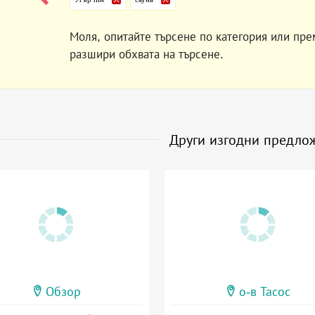
Моля, опитайте търсене по категория или пре
разшири обхвата на търсене.
Други изгодни предло
Обзор
о-в Тасос