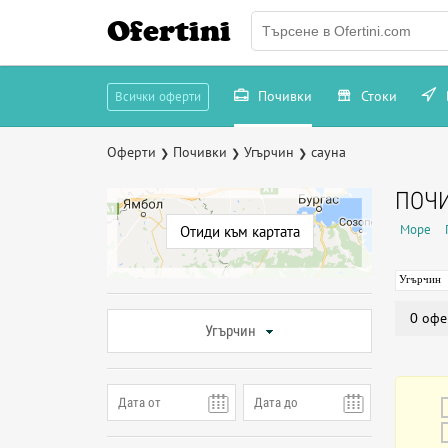
Ofertini
Почивки
Стоки
Всички оферти
Оферти
Почивки
Угърчин
сауна
❯
❯
❯
ПОЧИ
Море
Отиди към картата
Угърчин
0 офе
Угърчин