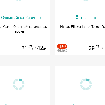
Олимпийска Ривиера
о-в Тасос
a Mare - Олимпийска ривиера,
Ntinas Filoxenia - о. Тасос, Г
Гърция
.47
42
-15%
.37
21
39
/
/
лв.
€
€
€
46.53€