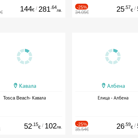
144
.64
-25%
.57
281
25
/
/
€
лв.
€
0€
34.05€
Кавала
Албена
Tosca Beach- Кавала
Елица - Албена
.15
102
-25%
.59
52
26
/
/
лв.
€
€
€
35.54€