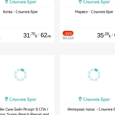
Слънчев Бряг
Слънчев Бряг
Котва - Слънчев бряг
Марвел - Слънчев бряг
.70
62
-30%
.28
31
35
/
/
лв.
€
€
€
50.11€
Слънчев Бряг
Слънчев Бряг
йм Съни Бийч Резорт § СПА /
Империал палас - Слънчев 
ms Sunny Beach Resort and