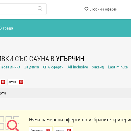
Любими оферти
В града
ВКИ СЪС САУНА В
УГЪРЧИН
Първа линия
За двама
СПА оферти
All inclusive
Уикенд
Last minute
сауна
рти
Няма намерени оферти по избраните критери
Угърчин
сауна