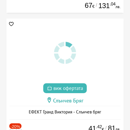
67
.04
131
/
€
лв.
виж офертата
Слънчев Бряг
ЕФЕКТ Гранд Виктория - Слънчев бряг
-20%
.42
81
41
/
лв.
€