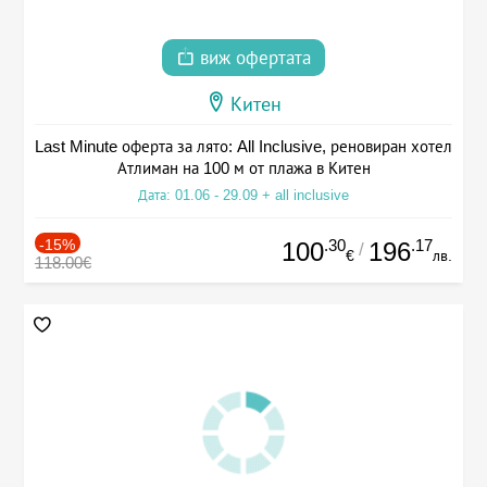
виж офертата
Китен
Last Minute оферта за лято: All Inclusive, реновиран хотел
Атлиман на 100 м от плажа в Китен
Дата: 01.06 - 29.09 + all inclusive
-15%
.30
.17
100
196
/
€
лв.
118.00€