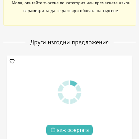
Моля, опитайте търсене по категория или премахнете някои
параметри за да се разшири обхвата на търсене.
Други изгодни предложения
виж офертата