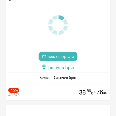
виж офертата
Слънчев Бряг
Белвю - Слънчев бряг
-20%
.86
76
38
/
лв.
€
48.57€