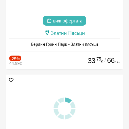
виж офертата
Златни Пясъци
Берлин Грийн Парк - Златни пясъци
-25%
.75
66
33
/
лв.
€
44.99€