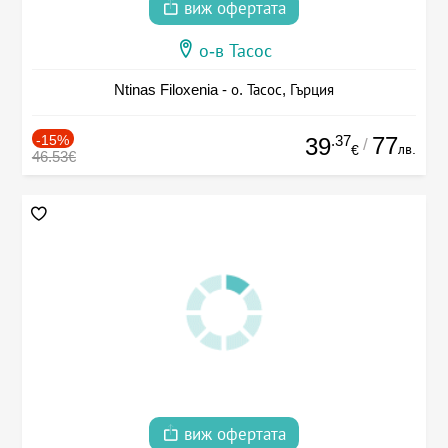
виж офертата
о-в Тасос
Ntinas Filoxenia - о. Тасос, Гърция
-15%
.37
77
39
/
лв.
€
46.53€
виж офертата