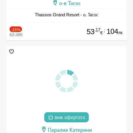
о-в Тасос
Thassos Grand Resort - о. Тасос
-15%
.17
104
53
/
лв.
€
62.38€
виж офертата
Паралия Катерини