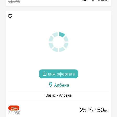
51.64€
виж офертата
Албена
Оазис - Албена
-25%
.57
50
25
/
лв.
€
34.05€