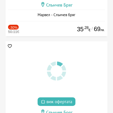
Слънчев Бряг
Марвел - Слънчев бряг
-30%
.28
69
35
/
лв.
€
50.11€
виж офертата
Слънчев Бряг