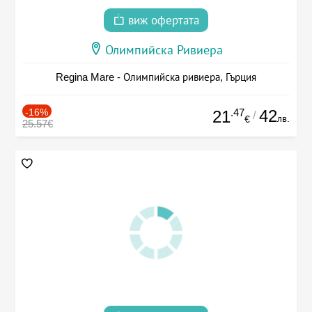
виж офертата
Олимпийска Ривиера
Regina Mare - Олимпийска ривиера, Гърция
-16%
.47
42
21
/
лв.
€
25.57€