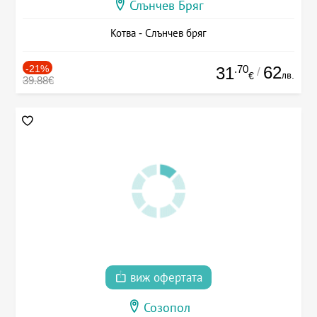
Слънчев Бряг
Котва - Слънчев бряг
-21%
.70
62
31
/
лв.
€
39.88€
виж офертата
Созопол