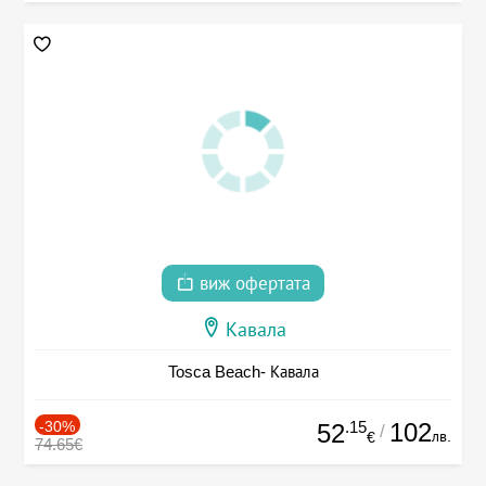
виж офертата
Кавала
Tosca Beach- Кавала
-30%
.15
102
52
/
лв.
€
74.65€