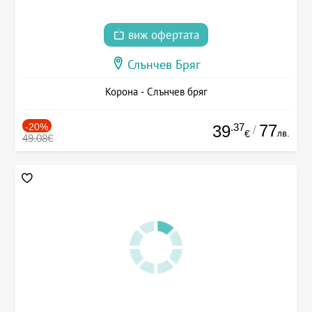
виж офертата
Слънчев Бряг
Корона - Слънчев бряг
-20%
.37
77
39
/
лв.
€
49.08€