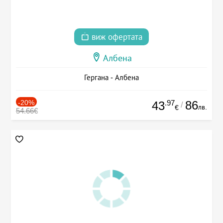
виж офертата
Албена
Гергана - Албена
-20%
.97
86
43
/
лв.
€
54.66€