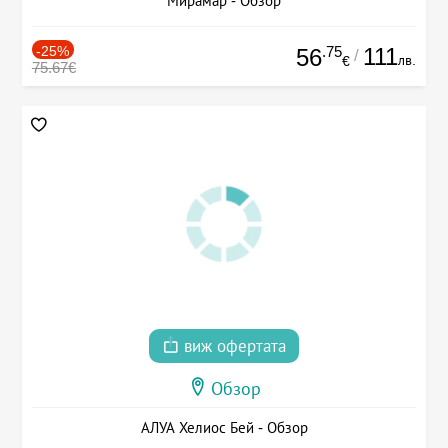
Мирамар - Обзор
-25%
.75
111
56
/
лв.
€
75.67€
виж офертата
Обзор
АЛУА Хелиос Бей - Обзор