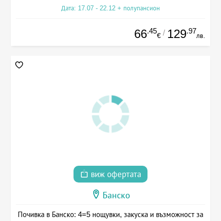
Дата: 17.07 - 22.12 + полупансион
.45
.97
66
129
/
€
лв.
виж офертата
Банско
Почивка в Банско: 4=5 нощувки, закуска и възможност за