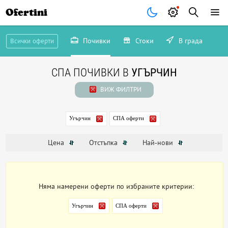
Ofertini
Почивки
Стоки
В града
Всички оферти
СПА ПОЧИВКИ В
УГЪРЧИН
ВИЖ ФИЛТРИ
Угърчин
СПА оферти
Цена
Отстъпка
Най-нови
Няма намерени оферти по избраните критерии:
Угърчин
СПА оферти