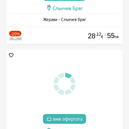
Слънчев Бряг
Жерави - Слънчев бряг
-20%
.12
55
28
/
лв.
€
35.28€
виж офертата