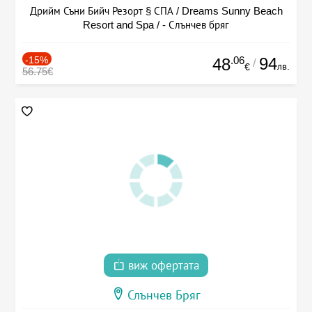
Дрийм Съни Бийч Резорт § СПА / Dreams Sunny Beach
Resort and Spa / - Слънчев бряг
-15%
.06
94
48
/
лв.
€
56.75€
виж офертата
Слънчев Бряг