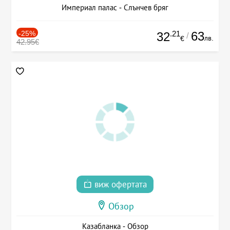
Империал палас - Слънчев бряг
-25%
.21
63
32
/
лв.
€
42.95€
виж офертата
Обзор
Казабланка - Обзор