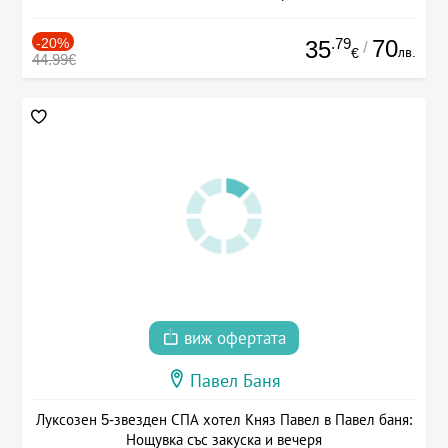
-20%
.79
70
35
/
лв.
€
44.99€
виж офертата
Павел Баня
Луксозен 5-звезден СПА хотел Княз Павел в Павел баня:
Нощувка със закуска и вечеря