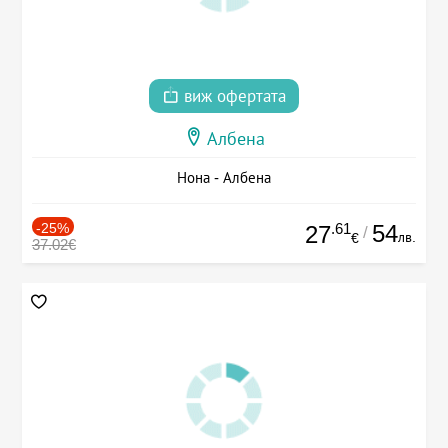
виж офертата
Албена
Нона - Албена
-25%
.61
54
27
/
лв.
€
37.02€