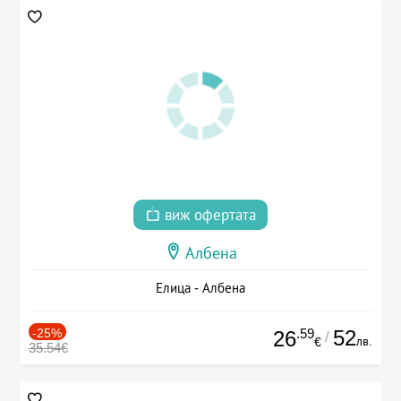
виж офертата
Албена
Елица - Албена
-25%
.59
52
26
/
лв.
€
35.54€