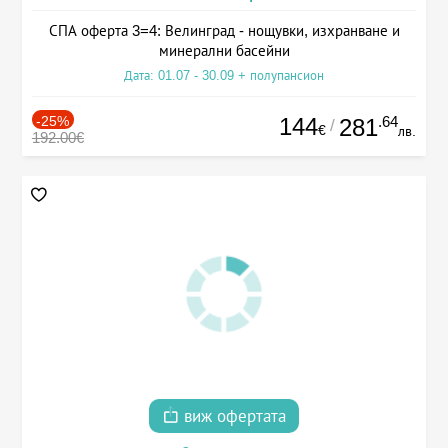
СПА оферта 3=4: Велинград - нощувки, изхранване и
минерални басейни
Дата: 01.07 - 30.09 + полупансион
-25%
144
.64
281
/
€
лв.
192.00€
виж офертата