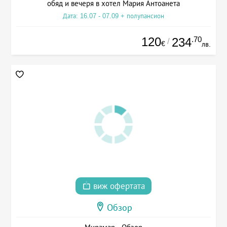
обяд и вечеря в хотел Мария Антоанета
Дата: 16.07 - 07.09 + полупансион
120
.70
234
/
€
лв.
виж офертата
Обзор