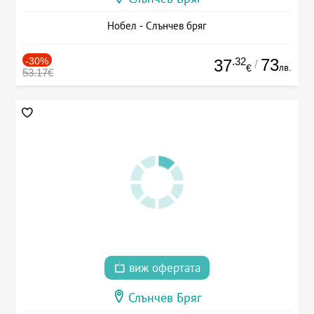
Нобел - Слънчев бряг
-30%
.32
73
37
/
лв.
€
53.17€
виж офертата
Слънчев Бряг