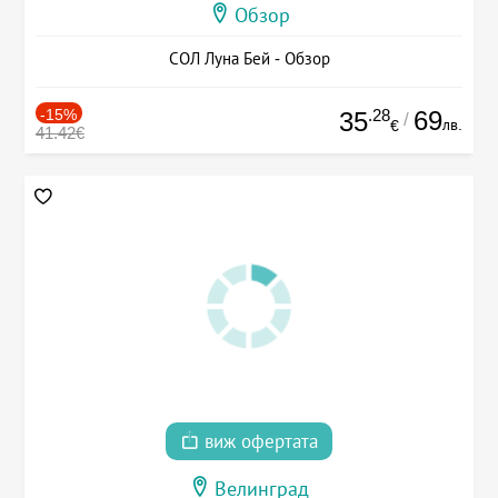
Обзор
СОЛ Луна Бей - Обзор
-15%
.28
69
35
/
лв.
€
41.42€
виж офертата
Велинград