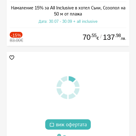
Намаление 15% за All Inclusive в хотел Съни, Созопол на
50 м от плажа
Дата: 30.07 - 30.09 + all inclusive
-15%
.55
.98
70
137
/
€
лв.
83.00€
виж офертата