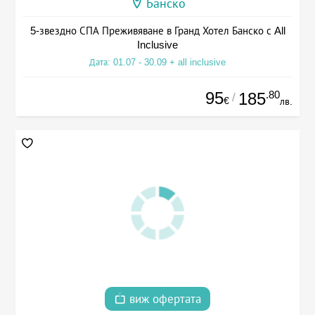
Банско
5-звездно СПА Преживяване в Гранд Хотел Банско с All
Inclusive
Дата: 01.07 - 30.09 + all inclusive
95
.80
185
/
€
лв.
виж офертата