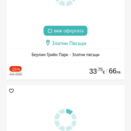
виж офертата
Златни Пясъци
Берлин Грийн Парк - Златни пясъци
-25%
.75
66
33
/
лв.
€
44.99€