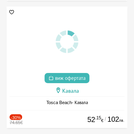
виж офертата
Кавала
Tosca Beach- Кавала
-30%
.15
102
52
/
лв.
€
74.65€