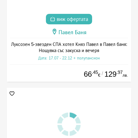
виж офертата
Павел Баня
Луксозен 5-звезден СПА хотел Княз Павел в Павел баня:
Нощувка със закуска и вечеря
Дата: 17.07 - 22.12 + полупансион
.45
.97
66
129
/
€
лв.