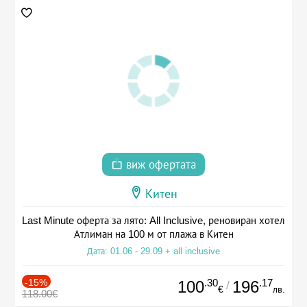
виж офертата
Китен
Last Minute оферта за лято: All Inclusive, реновиран хотел
Атлиман на 100 м от плажа в Китен
Дата: 01.06 - 29.09 + all inclusive
-15%
.30
.17
100
196
/
€
лв.
118.00€