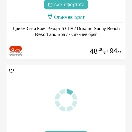
виж офертата
Слънчев Бряг
Дрийм Съни Бийч Резорт § СПА / Dreams Sunny Beach
Resort and Spa / - Слънчев бряг
-15%
.06
94
48
/
лв.
€
56.75€