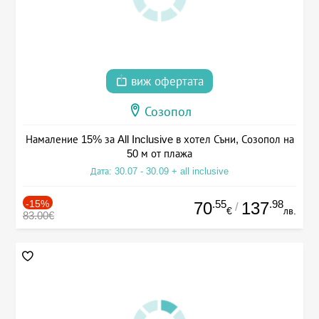
виж офертата
Созопол
Намаление 15% за All Inclusive в хотел Съни, Созопол на
50 м от плажа
Дата: 30.07 - 30.09 + all inclusive
-15%
.55
.98
70
137
/
€
лв.
83.00€