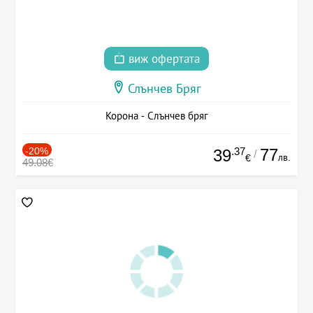
виж офертата
Слънчев Бряг
Корона - Слънчев бряг
-20%
.37
77
39
/
лв.
€
49.08€