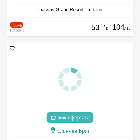
Thassos Grand Resort - о. Тасос
-15%
.17
104
53
/
лв.
€
62.38€
виж офертата
Слънчев Бряг