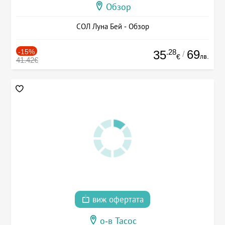
Обзор
СОЛ Луна Бей - Обзор
-15%
.28
69
35
/
лв.
€
41.42€
виж офертата
о-в Тасос