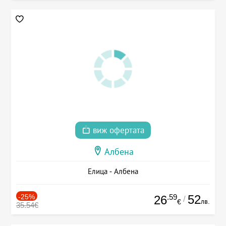
виж офертата
Албена
Елица - Албена
-25%
.59
52
26
/
лв.
€
35.54€