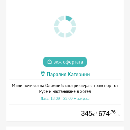
виж офертата
Паралия Катерини
Мини почивка на Олимпийската ривиера с транспорт от
Русе и настаняване в хотел
Дата: 18.09 - 23.09 + закуска
345
.76
674
/
€
лв.