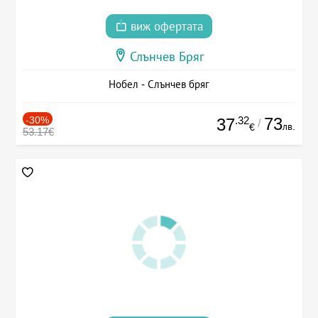
виж офертата
Слънчев Бряг
Нобел - Слънчев бряг
-30%
.32
73
37
/
лв.
€
53.17€