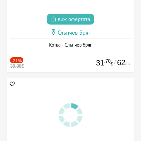
виж офертата
Слънчев Бряг
Котва - Слънчев бряг
-21%
.70
62
31
/
лв.
€
39.88€