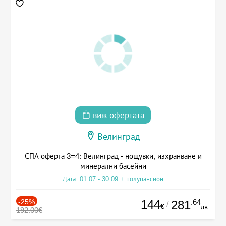
виж офертата
Велинград
СПА оферта 3=4: Велинград - нощувки, изхранване и
минерални басейни
Дата: 01.07 - 30.09 + полупансион
-25%
144
.64
281
/
€
лв.
192.00€