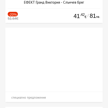
ЕФЕКТ Гранд Виктория - Слънчев бряг
-20%
.42
81
41
/
лв.
€
51.64€
специално предложение