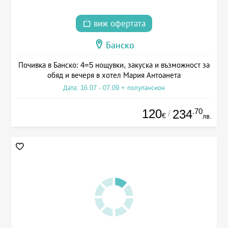
виж офертата
Банско
Почивка в Банско: 4=5 нощувки, закуска и възможност за
обяд и вечеря в хотел Мария Антоанета
Дата: 16.07 - 07.09 + полупансион
120
.70
234
/
€
лв.