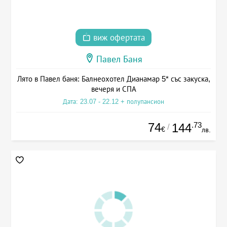
виж офертата
Павел Баня
Лято в Павел баня: Балнеохотел Дианамар 5* със закуска,
вечеря и СПА
Дата: 23.07 - 22.12 + полупансион
74
.73
144
/
€
лв.