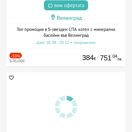
виж офертата
Велинград
Топ промоция в 5-звезден СПА хотел с минерални
басейни във Велинград
Дата: 01.09 - 20.12 + полупансион
-33%
384
.04
751
/
€
лв.
576.00€