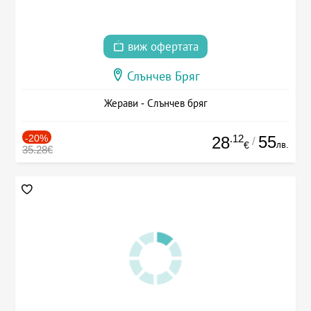
виж офертата
Слънчев Бряг
Жерави - Слънчев бряг
-20%
.12
55
28
/
лв.
€
35.28€