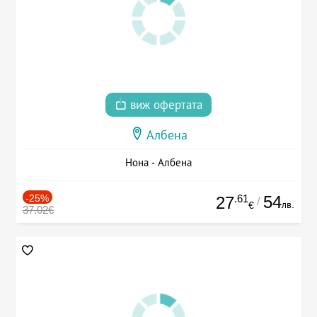
виж офертата
Албена
Нона - Албена
-25%
.61
54
27
/
лв.
€
37.02€