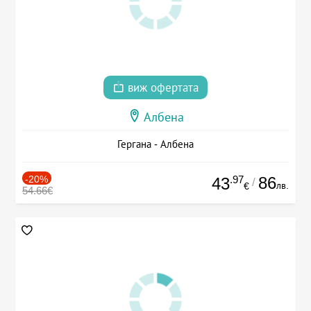
виж офертата
Албена
Гергана - Албена
-20%
.97
86
43
/
лв.
€
54.66€