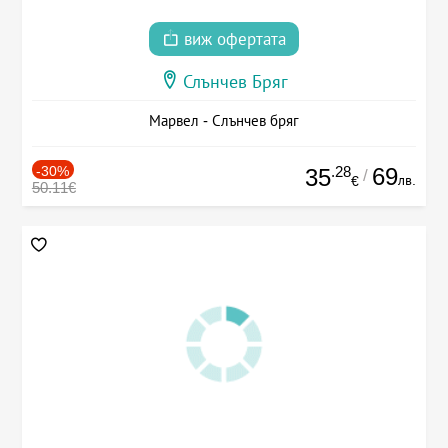
виж офертата
Слънчев Бряг
Марвел - Слънчев бряг
-30%
.28
69
35
/
лв.
€
50.11€