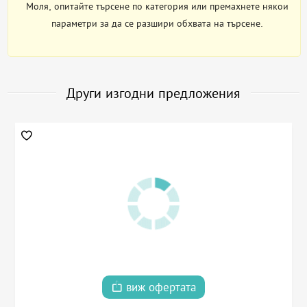
Моля, опитайте търсене по категория или премахнете някои
параметри за да се разшири обхвата на търсене.
Други изгодни предложения
виж офертата