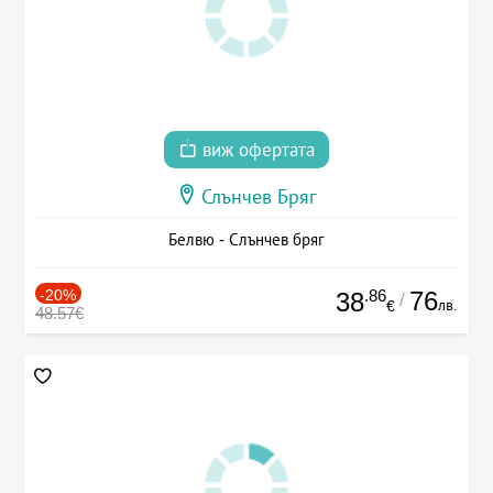
виж офертата
Слънчев Бряг
Белвю - Слънчев бряг
-20%
.86
76
38
/
лв.
€
48.57€