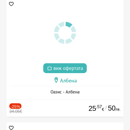
виж офертата
Албена
Оазис - Албена
-25%
.57
50
25
/
лв.
€
34.05€