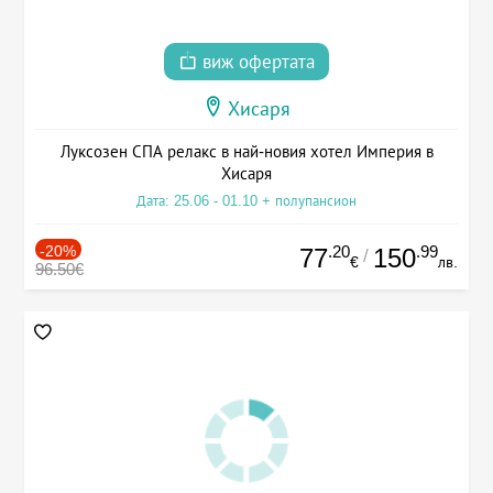
виж офертата
Хисаря
Луксозен СПА релакс в най-новия хотел Империя в
Хисаря
Дата: 25.06 - 01.10 + полупансион
-20%
.20
.99
77
150
/
€
лв.
96.50€