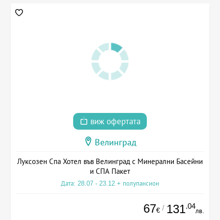
виж офертата
Велинград
Луксозен Спа Хотел във Велинград с Минерални Басейни
и СПА Пакет
Дата: 28.07 - 23.12 + полупансион
67
.04
131
/
€
лв.