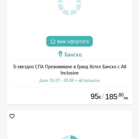
виж офертата
Банско
5-звездно СПА Преживяване в Гранд Хотел Банско с All
Inclusive
Дата: 01.07 - 30.09 + all inclusive
95
.80
185
/
€
лв.