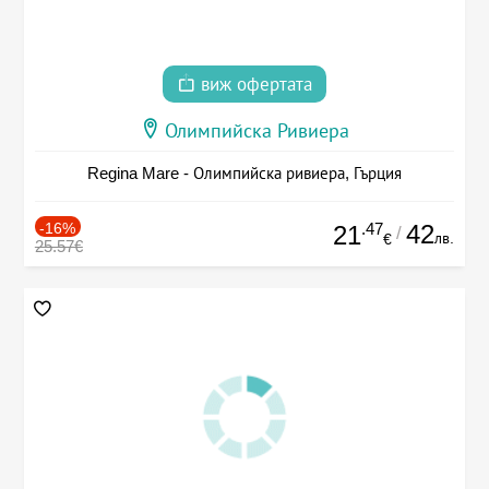
виж офертата
Олимпийска Ривиера
Regina Mare - Олимпийска ривиера, Гърция
-16%
.47
42
21
/
лв.
€
25.57€