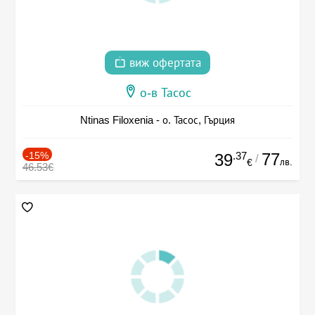
виж офертата
о-в Тасос
Ntinas Filoxenia - о. Тасос, Гърция
-15%
.37
77
39
/
лв.
€
46.53€