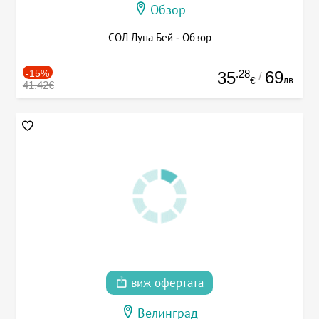
Обзор
СОЛ Луна Бей - Обзор
-15%
.28
69
35
/
лв.
€
41.42€
виж офертата
Велинград