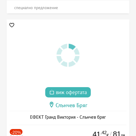
специално предложение
виж офертата
Слънчев Бряг
ЕФЕКТ Гранд Виктория - Слънчев бряг
-20%
.42
81
41
/
лв.
€