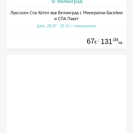
Велинград
Луксозен Спа Хотел във Велинград с Минерални Басейни
и СПА Пакет
Дата: 28.07 - 23.12 + полупансион
67
.04
131
/
€
лв.