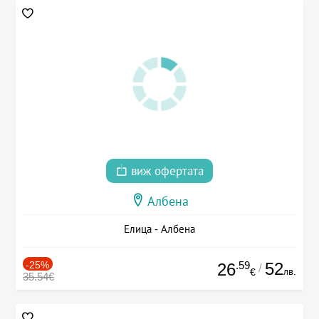
виж офертата
Албена
Елица - Албена
-25%
.59
52
26
/
лв.
€
35.54€