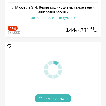
СПА оферта 3=4: Велинград - нощувки, изхранване и
минерални басейни
Дата: 01.07 - 30.09 + полупансион
-25%
144
.64
281
/
€
лв.
192.00€
виж офертата