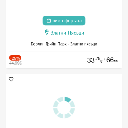
виж офертата
Златни Пясъци
Берлин Грийн Парк - Златни пясъци
-25%
.75
66
33
/
лв.
€
44.99€