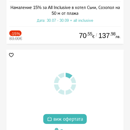
Намаление 15% за All Inclusive в хотел Съни, Созопол на
50 м от плажа
Дата: 30.07 - 30.09 + all inclusive
-15%
.55
.98
70
137
/
€
лв.
83.00€
виж офертата