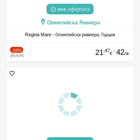
виж офертата
Олимпийска Ривиера
Regina Mare - Олимпийска ривиера, Гърция
-16%
.47
42
21
/
лв.
€
25.57€