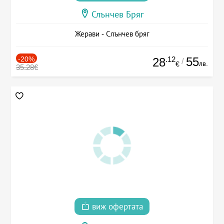
Слънчев Бряг
Жерави - Слънчев бряг
-20%
.12
55
28
/
лв.
€
35.28€
виж офертата