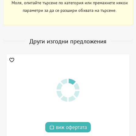
Моля, опитайте търсене по категория или премахнете някои
параметри за да се разшири обхвата на търсене.
Други изгодни предложения
виж офертата