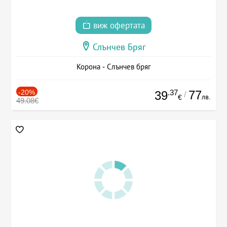
виж офертата
Слънчев Бряг
Корона - Слънчев бряг
-20%
.37
77
39
/
лв.
€
49.08€