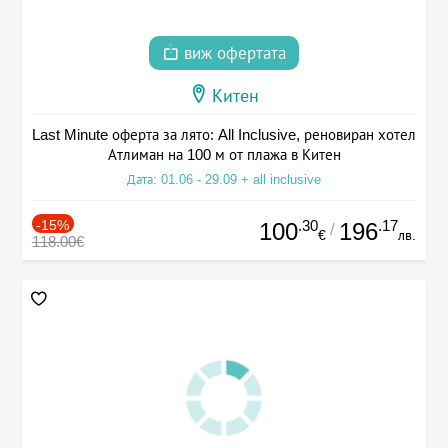
виж офертата
Китен
Last Minute оферта за лято: All Inclusive, реновиран хотел
Атлиман на 100 м от плажа в Китен
Дата: 01.06 - 29.09 + all inclusive
-15%
.30
.17
100
196
/
€
лв.
118.00€