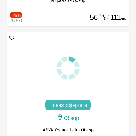
Мирамар - Обзор
-25%
.75
111
56
/
лв.
€
75.67€
виж офертата
Обзор
АЛУА Хелиос Бей - Обзор