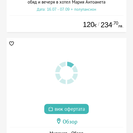
обяд и вечеря в хотел Мария Антоанета
Дата: 16.07 - 07.09 + полупансион
120
.70
234
/
€
лв.
виж офертата
Обзор