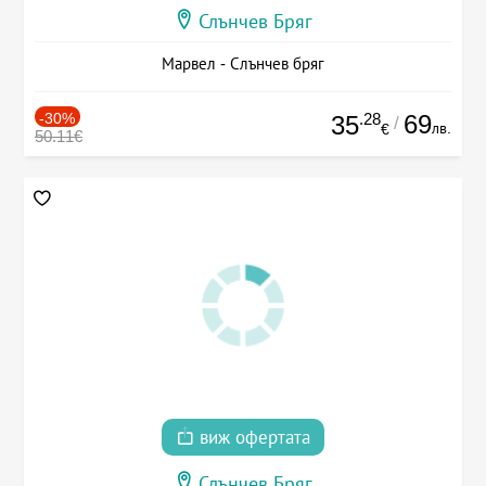
Слънчев Бряг
Марвел - Слънчев бряг
-30%
.28
69
35
/
лв.
€
50.11€
виж офертата
Слънчев Бряг