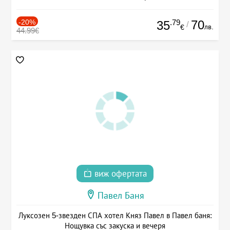
-20%
.79
70
35
/
лв.
€
44.99€
виж офертата
Павел Баня
Луксозен 5-звезден СПА хотел Княз Павел в Павел баня:
Нощувка със закуска и вечеря