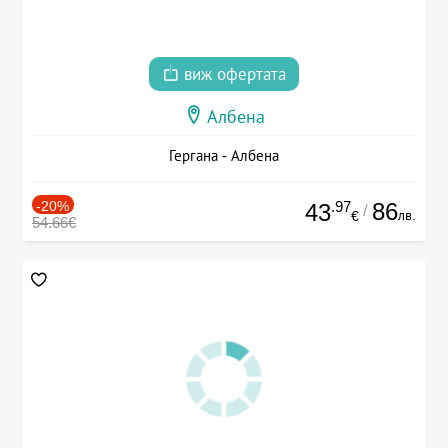
виж офертата
Албена
Гергана - Албена
-20%
.97
86
43
/
лв.
€
54.66€