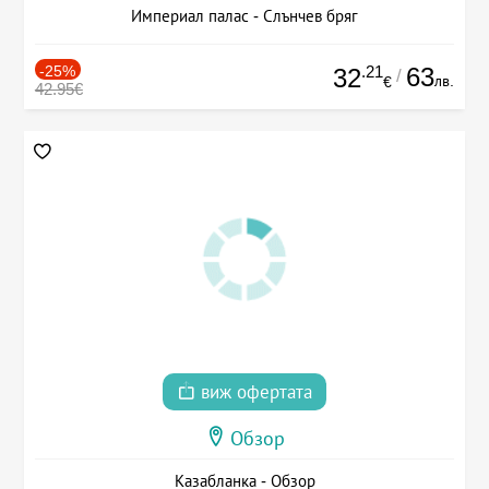
Империал палас - Слънчев бряг
-25%
.21
63
32
/
лв.
€
42.95€
виж офертата
Обзор
Казабланка - Обзор