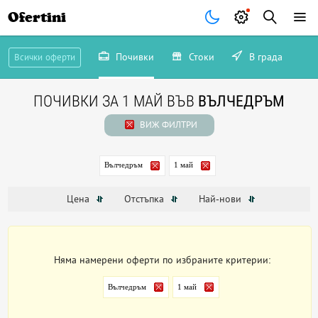
Ofertini
Почивки
Стоки
В града
Всички оферти
ПОЧИВКИ ЗА 1 МАЙ ВЪВ
ВЪЛЧЕДРЪМ
ВИЖ ФИЛТРИ
Вълчедръм
1 май
Цена
Отстъпка
Най-нови
Няма намерени оферти по избраните критерии:
Вълчедръм
1 май