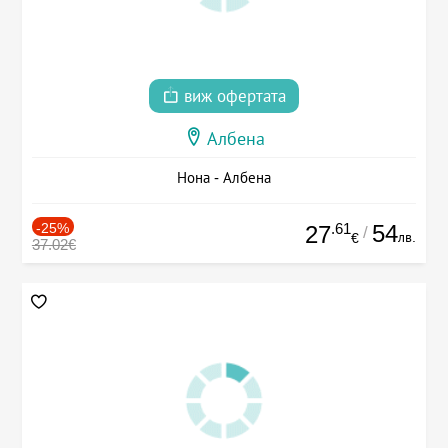
виж офертата
Албена
Нона - Албена
-25%
.61
54
27
/
лв.
€
37.02€