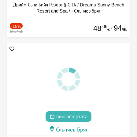
Дрийм Съни Бийч Резорт § СПА / Dreams Sunny Beach
Resort and Spa / - Слънчев бряг
-15%
.06
94
48
/
лв.
€
56.75€
виж офертата
Слънчев Бряг