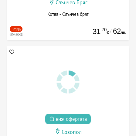
Слънчев Бряг
Котва - Слънчев бряг
-21%
.70
62
31
/
лв.
€
39.88€
виж офертата
Созопол