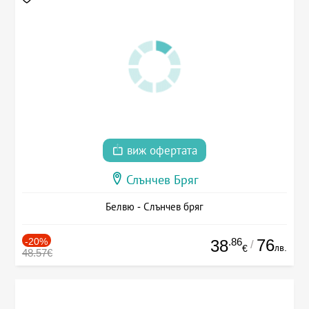
виж офертата
Слънчев Бряг
Белвю - Слънчев бряг
-20%
.86
76
38
/
лв.
€
48.57€