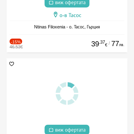
виж офертата
о-в Тасос
Ntinas Filoxenia - о. Тасос, Гърция
-15%
.37
77
39
/
лв.
€
46.53€
виж офертата