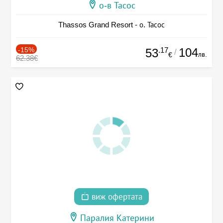
о-в Тасос
Thassos Grand Resort - о. Тасос
-15%
.17
104
53
/
лв.
€
62.38€
виж офертата
Паралия Катерини