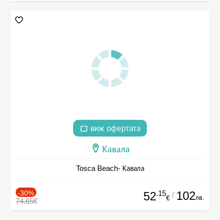
виж офертата
Кавала
Tosca Beach- Кавала
-30%
.15
102
52
/
лв.
€
74.65€