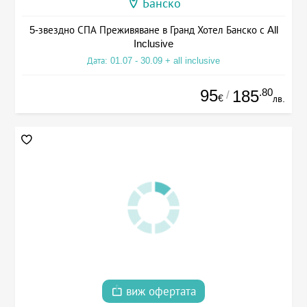
Банско
5-звездно СПА Преживяване в Гранд Хотел Банско с All
Inclusive
Дата: 01.07 - 30.09 + all inclusive
95
.80
185
/
€
лв.
виж офертата