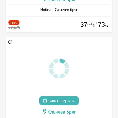
Нобел - Слънчев бряг
-30%
.32
73
37
/
лв.
€
53.17€
виж офертата
Слънчев Бряг