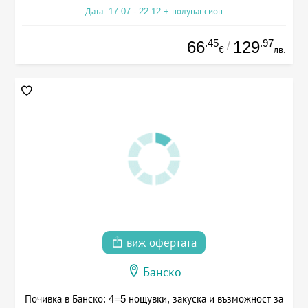
Дата: 17.07 - 22.12 + полупансион
.45
.97
66
129
/
€
лв.
виж офертата
Банско
Почивка в Банско: 4=5 нощувки, закуска и възможност за