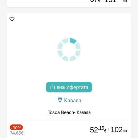
€
лв.
виж офертата
Кавала
Tosca Beach- Кавала
-30%
.15
102
52
/
лв.
€
74.65€