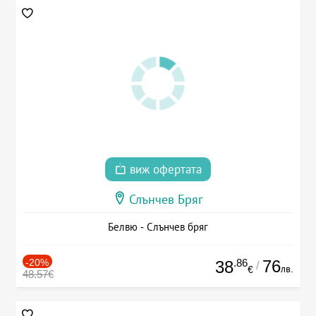
виж офертата
Слънчев Бряг
Белвю - Слънчев бряг
-20%
.86
76
38
/
лв.
€
48.57€