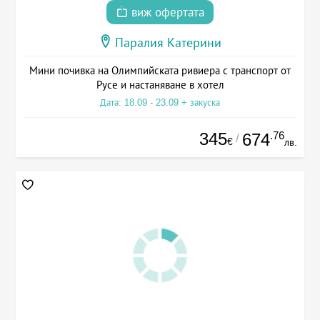
виж офертата
Паралия Катерини
Мини почивка на Олимпийската ривиера с транспорт от
Русе и настаняване в хотел
Дата: 18.09 - 23.09 + закуска
345
.76
674
/
€
лв.