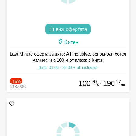
виж офертата
Китен
Last Minute оферта за лято: All Inclusive, реновиран хотел
Атлиман на 100 м от плажа в Китен
Дата: 01.06 - 29.09 + all inclusive
-15%
.30
.17
100
196
/
€
лв.
118.00€