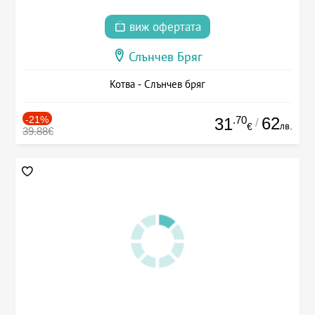
виж офертата
Слънчев Бряг
Котва - Слънчев бряг
-21%
.70
62
31
/
лв.
€
39.88€