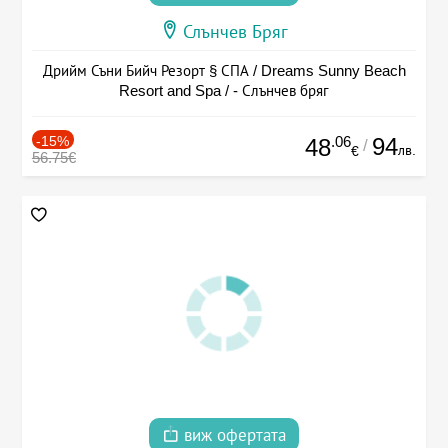
Слънчев Бряг
Дрийм Съни Бийч Резорт § СПА / Dreams Sunny Beach
Resort and Spa / - Слънчев бряг
-15%
.06
94
48
/
лв.
€
56.75€
виж офертата