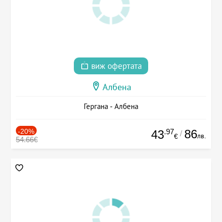
виж офертата
Албена
Гергана - Албена
-20%
.97
86
43
/
лв.
€
54.66€