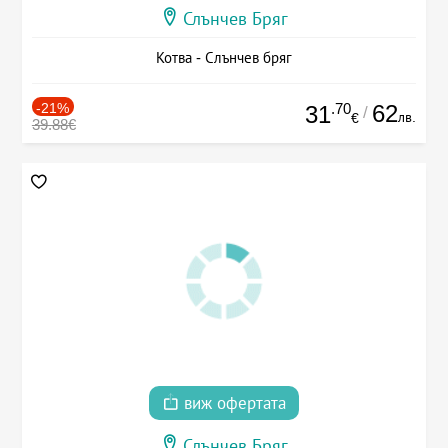
Слънчев Бряг
Котва - Слънчев бряг
-21%
.70
62
31
/
лв.
€
39.88€
виж офертата
Слънчев Бряг