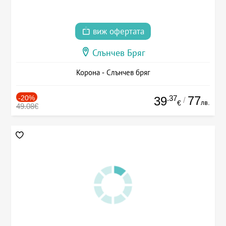
виж офертата
Слънчев Бряг
Корона - Слънчев бряг
-20%
.37
77
39
/
лв.
€
49.08€