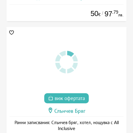
50
.79
97
/
€
лв.
виж офертата
Слънчев Бряг
Ранни записвания: Слънчев бряг, хотел, нощувка с All
Inclusive