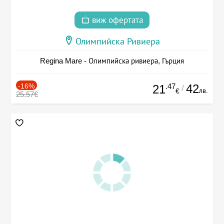
виж офертата
Олимпийска Ривиера
Regina Mare - Олимпийска ривиера, Гърция
-16%
.47
42
21
/
лв.
€
25.57€