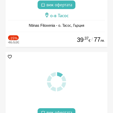
виж офертата
о-в Тасос
Ntinas Filoxenia - о. Тасос, Гърция
-15%
.37
77
39
/
лв.
€
46.53€
виж офертата