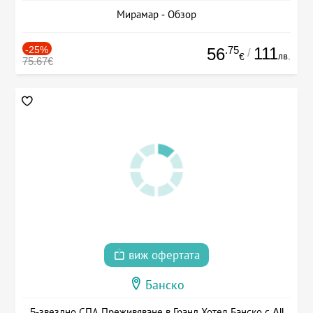
Мирамар - Обзор
-25%
.75
111
56
/
лв.
€
75.67€
виж офертата
Банско
5-звездно СПА Преживяване в Гранд Хотел Банско с All