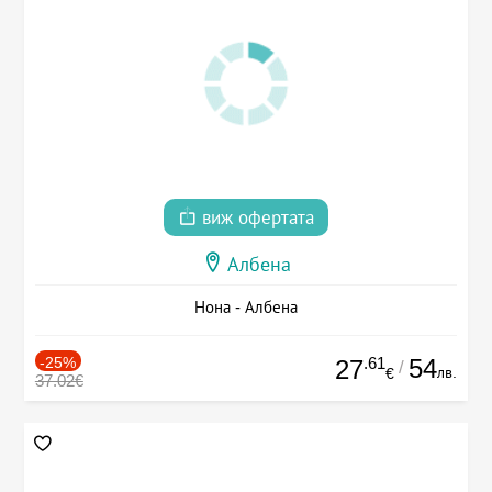
виж офертата
Албена
Нона - Албена
-25%
.61
54
27
/
лв.
€
37.02€