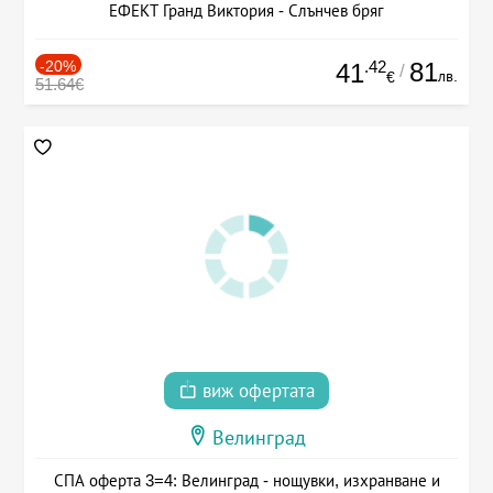
ЕФЕКТ Гранд Виктория - Слънчев бряг
-20%
.42
81
41
/
лв.
€
51.64€
виж офертата
Велинград
СПА оферта 3=4: Велинград - нощувки, изхранване и