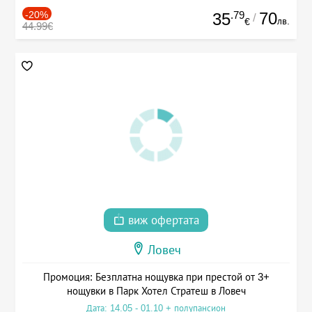
-20%
.79
70
35
/
лв.
€
44.99€
виж офертата
Ловеч
Промоция: Безплатна нощувка при престой от 3+
нощувки в Парк Хотел Стратеш в Ловеч
Дата: 14.05 - 01.10 + полупансион