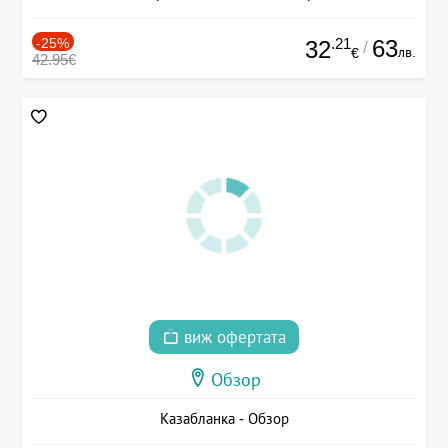
-25%
.21
63
32
/
лв.
€
42.95€
виж офертата
Обзор
Казабланка - Обзор