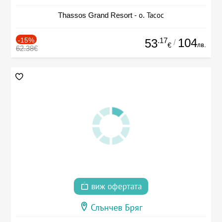
Thassos Grand Resort - о. Тасос
-15%
.17
104
53
/
лв.
€
62.38€
виж офертата
Слънчев Бряг