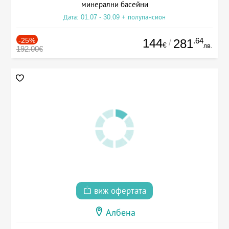
минерални басейни
Дата: 01.07 - 30.09 + полупансион
-25%
144
.64
281
/
€
лв.
192.00€
виж офертата
Албена