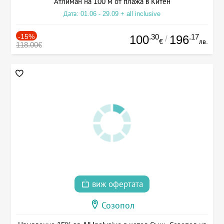
Атлиман на 100 м от плажа в Китен
Дата: 01.06 - 29.09 + all inclusive
-15%
.30
.17
100
196
/
€
лв.
118.00€
виж офертата
Созопол