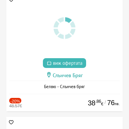
виж офертата
Слънчев Бряг
Белвю - Слънчев бряг
-20%
.86
76
38
/
лв.
€
48.57€