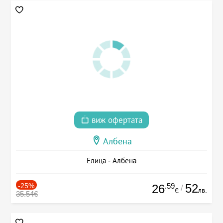
виж офертата
Албена
Елица - Албена
-25%
.59
52
26
/
лв.
€
35.54€