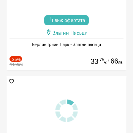
виж офертата
Златни Пясъци
Берлин Грийн Парк - Златни пясъци
-25%
.75
66
33
/
лв.
€
44.99€