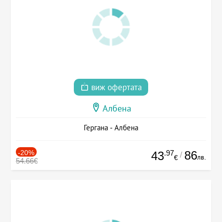
виж офертата
Албена
Гергана - Албена
-20%
.97
86
43
/
лв.
€
54.66€