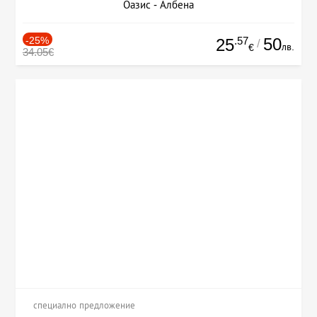
Оазис - Албена
-25%
.57
50
25
/
лв.
€
34.05€
специално предложение