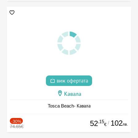
виж офертата
Кавала
Tosca Beach- Кавала
-30%
.15
102
52
/
лв.
€
74.65€