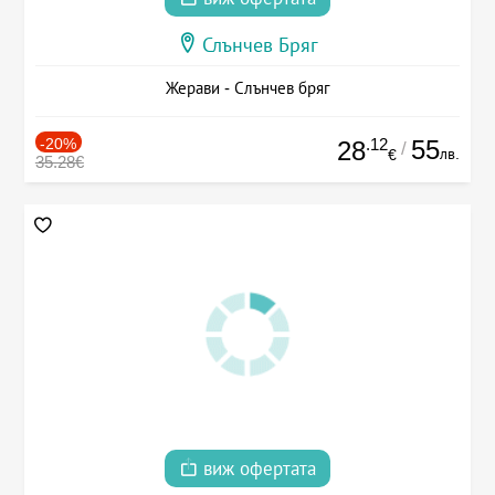
Слънчев Бряг
Жерави - Слънчев бряг
-20%
.12
55
28
/
лв.
€
35.28€
виж офертата