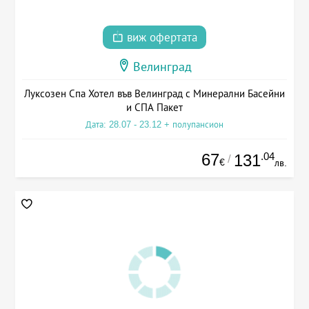
виж офертата
Велинград
Луксозен Спа Хотел във Велинград с Минерални Басейни
и СПА Пакет
Дата: 28.07 - 23.12 + полупансион
67
.04
131
/
€
лв.