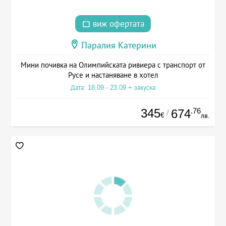
виж офертата
Паралия Катерини
Мини почивка на Олимпийската ривиера с транспорт от
Русе и настаняване в хотел
Дата: 18.09 - 23.09 + закуска
345
.76
674
/
€
лв.