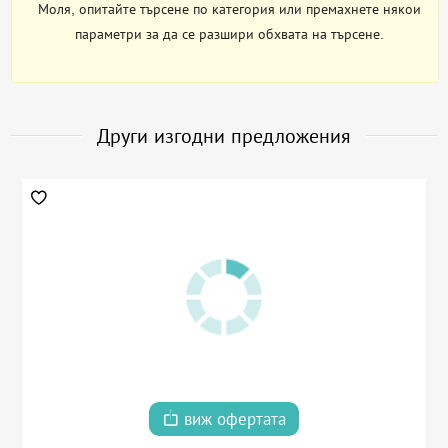
Моля, опитайте търсене по категория или премахнете някои
параметри за да се разшири обхвата на търсене.
Други изгодни предложения
виж офертата