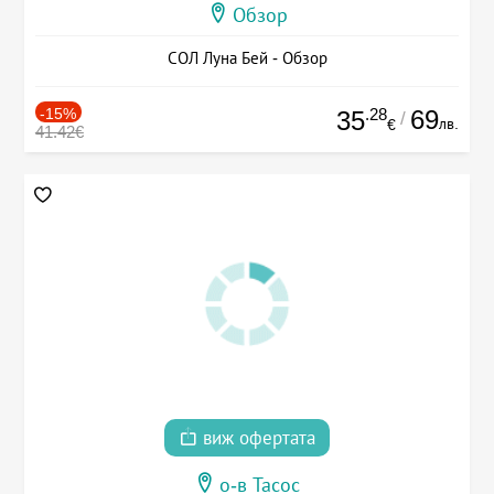
Обзор
СОЛ Луна Бей - Обзор
-15%
.28
69
35
/
лв.
€
41.42€
виж офертата
о-в Тасос