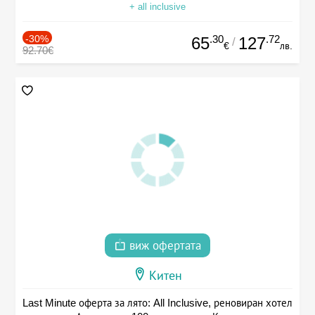
+ all inclusive
-30%
.30
.72
65
127
/
€
лв.
92.70€
виж офертата
Китен
Last Minute оферта за лято: All Inclusive, реновиран хотел