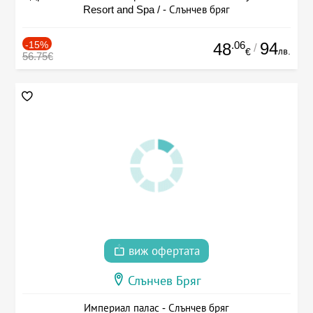
Resort and Spa / - Слънчев бряг
-15%
.06
94
48
/
лв.
€
56.75€
виж офертата
Слънчев Бряг
Империал палас - Слънчев бряг