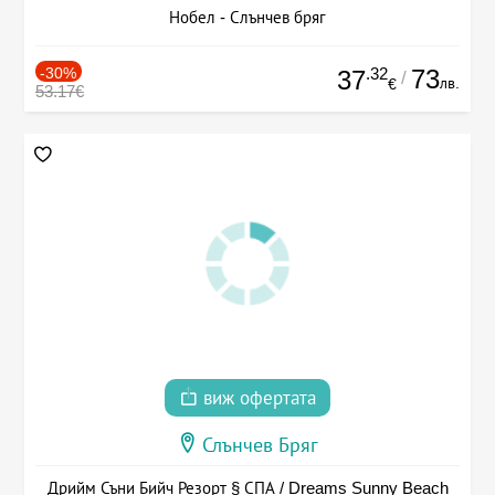
Нобел - Слънчев бряг
-30%
.32
73
37
/
лв.
€
53.17€
виж офертата
Слънчев Бряг
Дрийм Съни Бийч Резорт § СПА / Dreams Sunny Beach