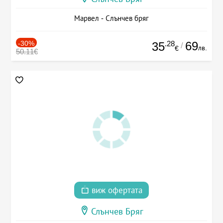
Марвел - Слънчев бряг
-30%
.28
69
35
/
лв.
€
50.11€
виж офертата
Слънчев Бряг