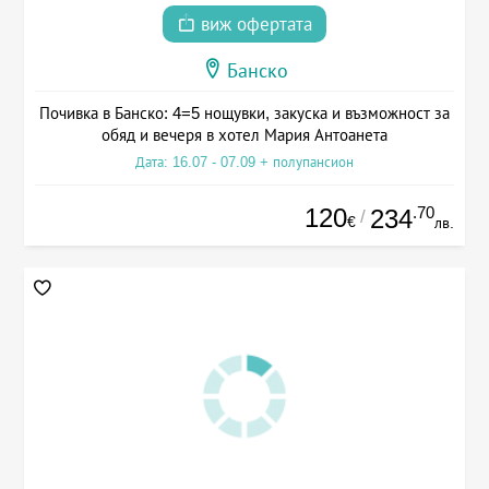
виж офертата
Банско
Почивка в Банско: 4=5 нощувки, закуска и възможност за
обяд и вечеря в хотел Мария Антоанета
Дата: 16.07 - 07.09 + полупансион
120
.70
234
/
€
лв.