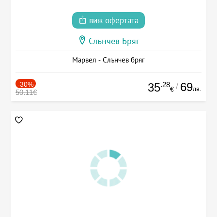
виж офертата
Слънчев Бряг
Марвел - Слънчев бряг
-30%
.28
69
35
/
лв.
€
50.11€