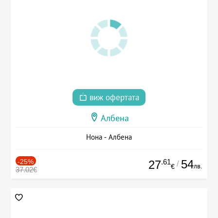
виж офертата
Албена
Нона - Албена
-25%
.61
54
27
/
лв.
€
37.02€