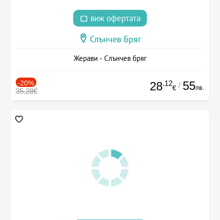
виж офертата
Слънчев Бряг
Жерави - Слънчев бряг
-20%
.12
55
28
/
лв.
€
35.28€