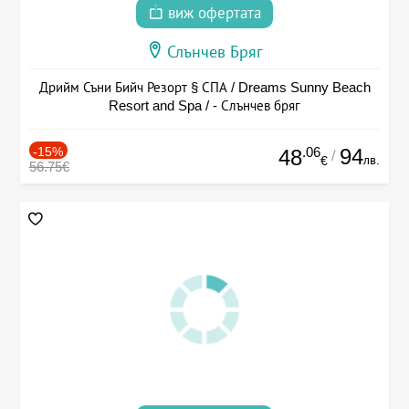
виж офертата
Слънчев Бряг
Дрийм Съни Бийч Резорт § СПА / Dreams Sunny Beach
Resort and Spa / - Слънчев бряг
-15%
.06
94
48
/
лв.
€
56.75€