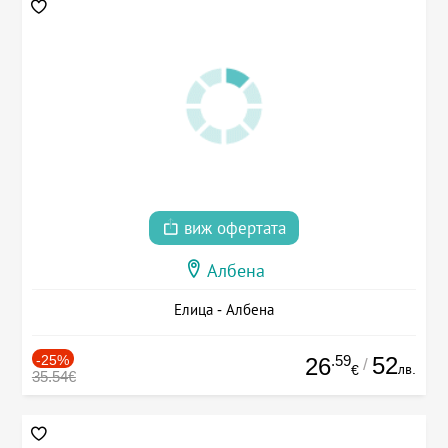
виж офертата
Албена
Елица - Албена
-25%
.59
52
26
/
лв.
€
35.54€