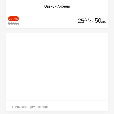
Оазис - Албена
-25%
.57
50
25
/
лв.
€
34.05€
специално предложение