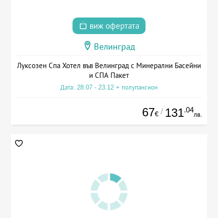
виж офертата
Велинград
Луксозен Спа Хотел във Велинград с Минерални Басейни
и СПА Пакет
Дата: 28.07 - 23.12 + полупансион
67
.04
131
/
€
лв.