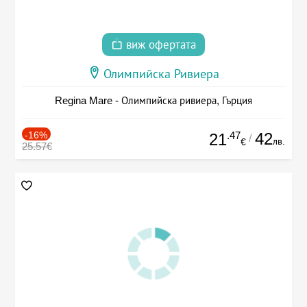
виж офертата
Олимпийска Ривиера
Regina Mare - Олимпийска ривиера, Гърция
-16%
.47
42
21
/
лв.
€
25.57€