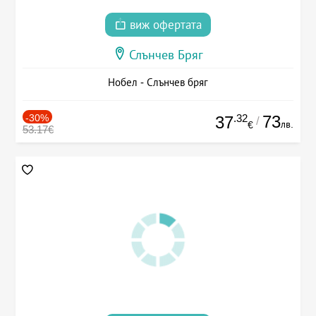
виж офертата
Слънчев Бряг
Нобел - Слънчев бряг
-30%
.32
73
37
/
лв.
€
53.17€