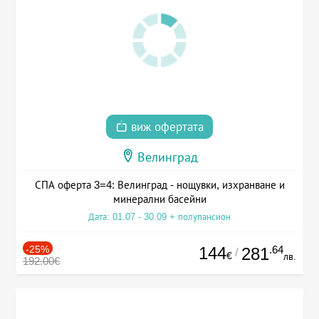
виж офертата
Велинград
СПА оферта 3=4: Велинград - нощувки, изхранване и
минерални басейни
Дата: 01.07 - 30.09 + полупансион
-25%
144
.64
281
/
€
лв.
192.00€