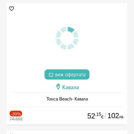
виж офертата
Кавала
Tosca Beach- Кавала
-30%
.15
102
52
/
лв.
€
74.65€