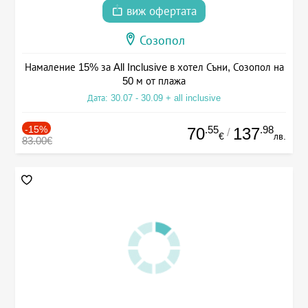
виж офертата
Созопол
Намаление 15% за All Inclusive в хотел Съни, Созопол на
50 м от плажа
Дата: 30.07 - 30.09 + all inclusive
-15%
.55
.98
70
137
/
€
лв.
83.00€