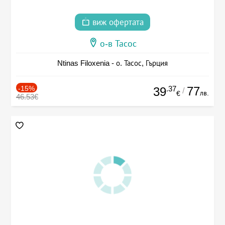
виж офертата
о-в Тасос
Ntinas Filoxenia - о. Тасос, Гърция
-15%
.37
77
39
/
лв.
€
46.53€