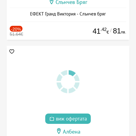
Слънчев Бряг
ЕФЕКТ Гранд Виктория - Слънчев бряг
-20%
.42
81
41
/
лв.
€
51.64€
виж офертата
Албена