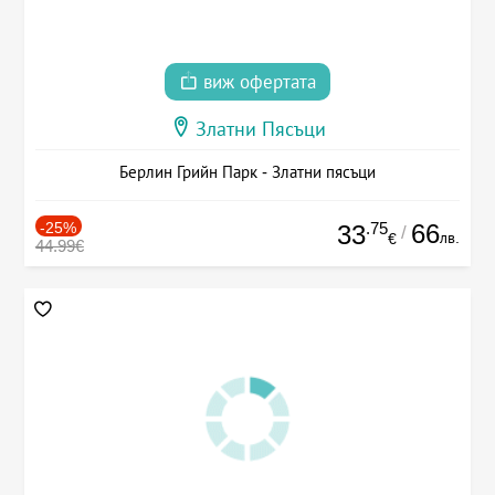
виж офертата
Златни Пясъци
Берлин Грийн Парк - Златни пясъци
-25%
.75
66
33
/
лв.
€
44.99€