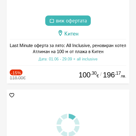
виж офертата
Китен
Last Minute оферта за лято: All Inclusive, реновиран хотел
Атлиман на 100 м от плажа в Китен
Дата: 01.06 - 29.09 + all inclusive
-15%
.30
.17
100
196
/
€
лв.
118.00€