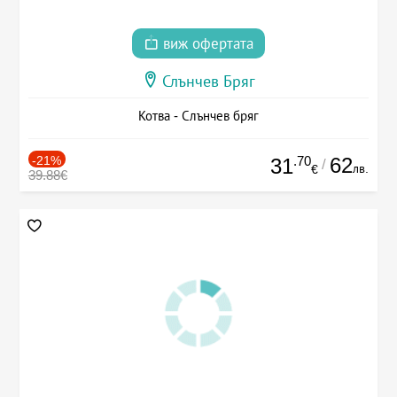
виж офертата
Слънчев Бряг
Котва - Слънчев бряг
-21%
.70
62
31
/
лв.
€
39.88€