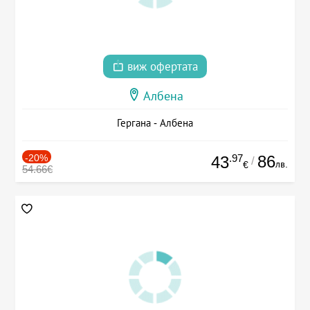
виж офертата
Албена
Гергана - Албена
-20%
.97
86
43
/
лв.
€
54.66€