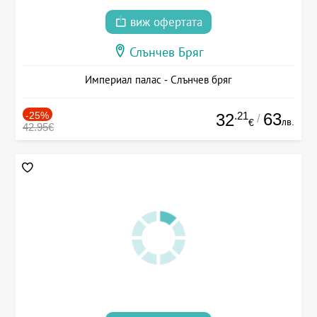
виж офертата
Слънчев Бряг
Империал палас - Слънчев бряг
-25%
.21
63
32
/
лв.
€
42.95€