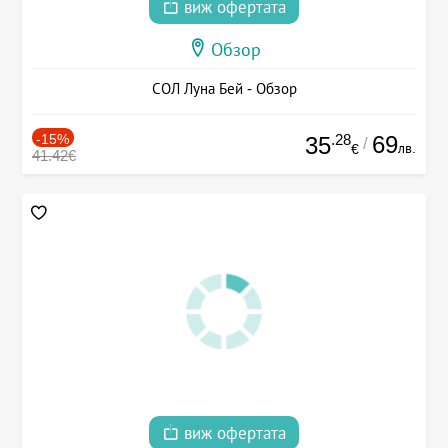
виж офертата
Обзор
СОЛ Луна Бей - Обзор
-15%
.28
69
35
/
лв.
€
41.42€
виж офертата