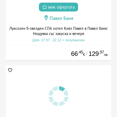
виж офертата
Павел Баня
Луксозен 5-звезден СПА хотел Княз Павел в Павел баня:
Нощувка със закуска и вечеря
Дата: 17.07 - 22.12 + полупансион
.45
.97
66
129
/
€
лв.