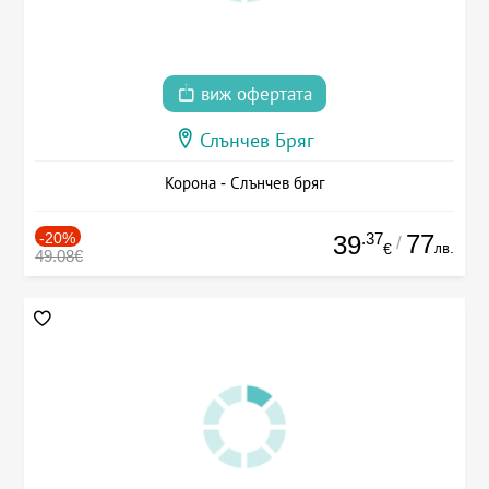
виж офертата
Слънчев Бряг
Корона - Слънчев бряг
-20%
.37
77
39
/
лв.
€
49.08€