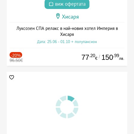
виж офертата
Хисаря
Луксозен СПА релакс в най-новия хотел Империя в
Хисаря
Дата: 25.06 - 01.10 + полупансион
-20%
.20
.99
77
150
/
€
лв.
96.50€