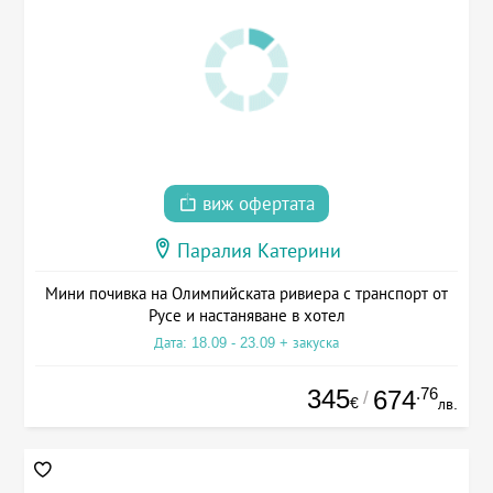
виж офертата
Паралия Катерини
Мини почивка на Олимпийската ривиера с транспорт от
Русе и настаняване в хотел
Дата: 18.09 - 23.09 + закуска
345
.76
674
/
€
лв.