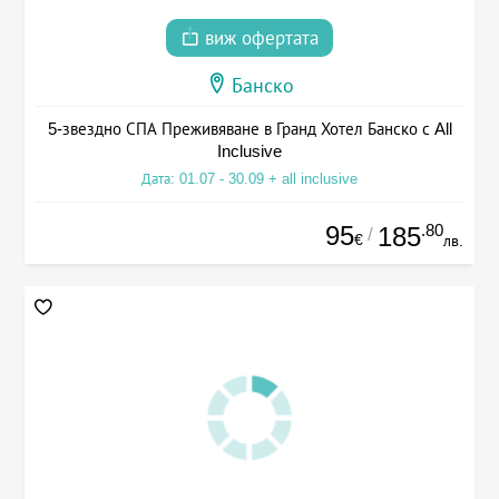
виж офертата
Банско
5-звездно СПА Преживяване в Гранд Хотел Банско с All
Inclusive
Дата: 01.07 - 30.09 + all inclusive
95
.80
185
/
€
лв.