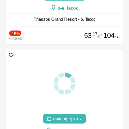
о-в Тасос
Thassos Grand Resort - о. Тасос
-15%
.17
104
53
/
лв.
€
62.38€
виж офертата