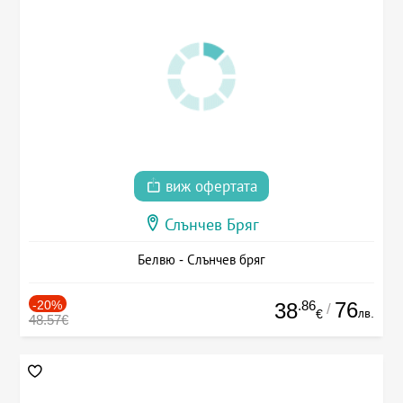
виж офертата
Слънчев Бряг
Белвю - Слънчев бряг
-20%
.86
76
38
/
лв.
€
48.57€