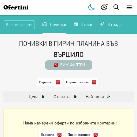
Ofertini
Почивки
Стоки
В града
Всички оферти
ПОЧИВКИ В ПИРИН ПЛАНИНА ВЪВ
ВЪРШИЛО
ВИЖ ФИЛТРИ
Вършило
Пирин планина
Цена
Отстъпка
Най-нови
Няма намерени оферти по избраните критерии:
Вършило
Пирин планина