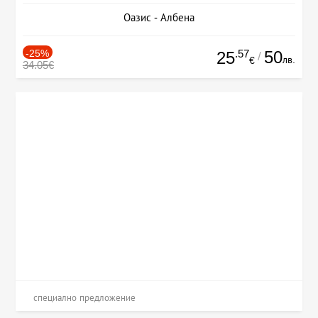
Оазис - Албена
-25%
.57
50
25
/
лв.
€
34.05€
специално предложение