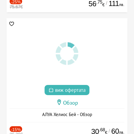
-25%
.75
111
56
/
лв.
€
75.67€
виж офертата
Обзор
АЛУА Хелиос Бей - Обзор
-15%
.68
60
30
/
лв.
€