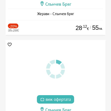
Слънчев Бряг
Жерави - Слънчев бряг
-20%
.12
55
28
/
лв.
€
35.28€
виж офертата
Слънчев Бряг