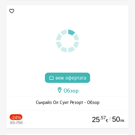
виж офертата
Обзор
Сънрайз Ол Суит Резорт - Обзор
-24%
.57
50
25
/
лв.
€
33.75€