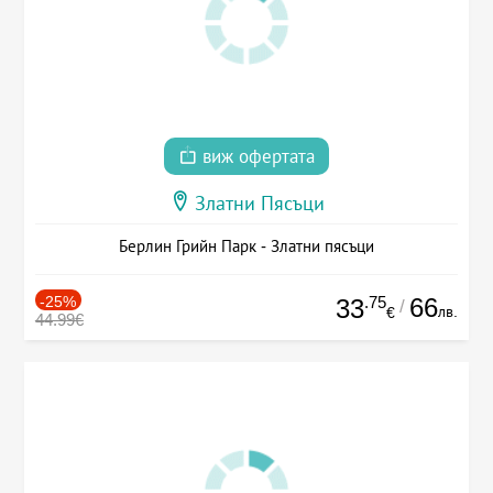
виж офертата
Златни Пясъци
Берлин Грийн Парк - Златни пясъци
-25%
.75
66
33
/
лв.
€
44.99€