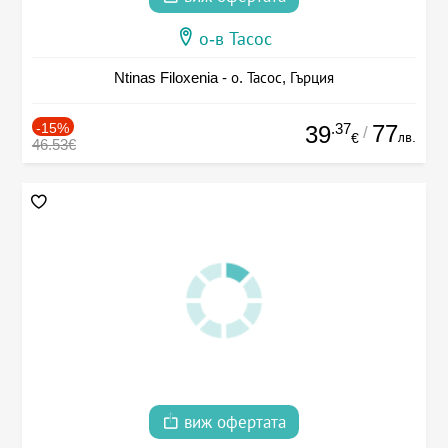
о-в Тасос
Ntinas Filoxenia - о. Тасос, Гърция
-15%
.37
77
39
/
лв.
€
46.53€
виж офертата