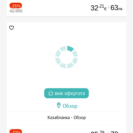
-25%
.21
63
32
/
лв.
€
42.95€
виж офертата
Обзор
Казабланка - Обзор
-20%
.79