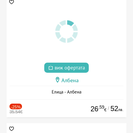
виж офертата
Албена
Елица - Албена
-25%
.59
52
26
/
лв.
€
35.54€