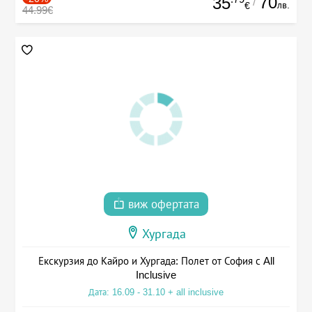
70
35
/
лв.
€
44.99€
виж офертата
Хургада
Екскурзия до Кайро и Хургада: Полет от София с All
Inclusive
Дата: 16.09 - 31.10 + all inclusive