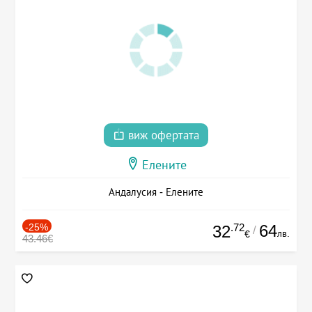
виж офертата
Елените
Андалусия - Елените
-25%
.72
64
32
/
лв.
€
43.46€