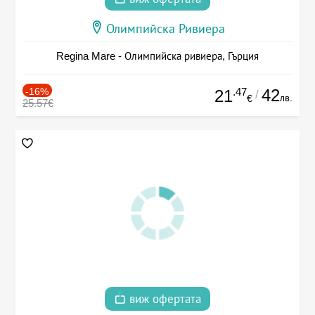
Олимпийска Ривиера
Regina Mare - Олимпийска ривиера, Гърция
-16%
.47
42
21
/
лв.
€
25.57€
виж офертата