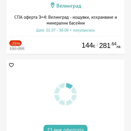
Велинград
СПА оферта 3=4: Велинград - нощувки, изхранване и
минерални басейни
Дата: 01.07 - 30.09 + полупансион
-25%
144
.64
281
/
€
лв.
192.00€
виж офертата