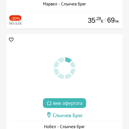
Марвел - Слънчев бряг
-30%
.28
69
35
/
лв.
€
50.11€
виж офертата
Слънчев Бряг
Нобел - Слънчев бряг