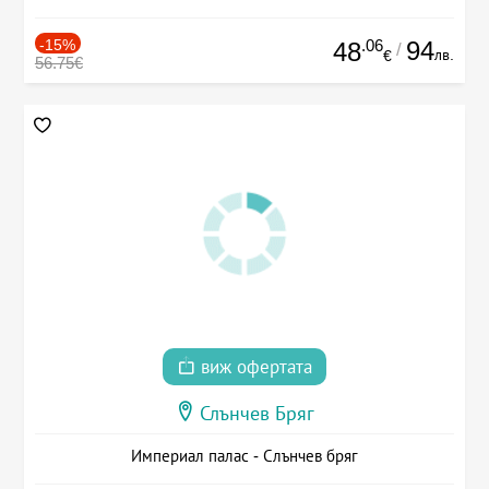
-15%
.06
94
48
/
лв.
€
56.75€
виж офертата
Слънчев Бряг
Империал палас - Слънчев бряг