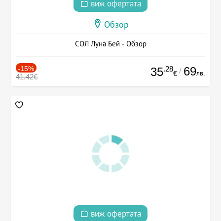
виж офертата
Обзор
СОЛ Луна Бей - Обзор
-15%
.28
69
35
/
лв.
€
41.42€
виж офертата