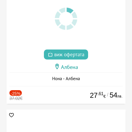
виж офертата
Албена
Нона - Албена
-25%
.61
54
27
/
лв.
€
37.02€