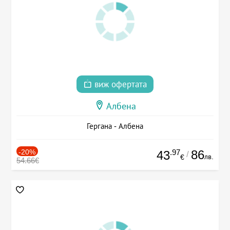
виж офертата
Албена
Гергана - Албена
-20%
.97
86
43
/
лв.
€
54.66€