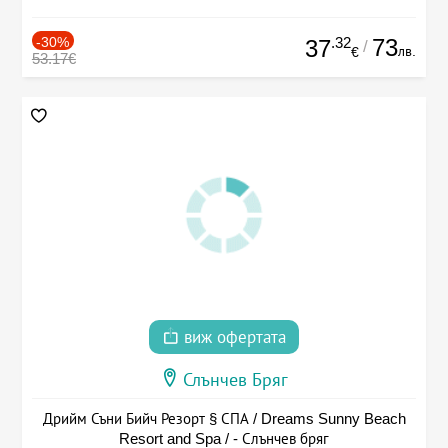
-30%
.32
73
37
/
лв.
€
53.17€
виж офертата
Слънчев Бряг
Дрийм Съни Бийч Резорт § СПА / Dreams Sunny Beach
Resort and Spa / - Слънчев бряг