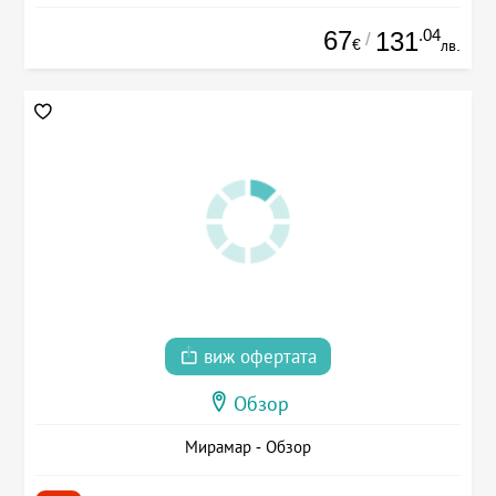
67
.04
131
/
€
лв.
виж офертата
Обзор
Мирамар - Обзор