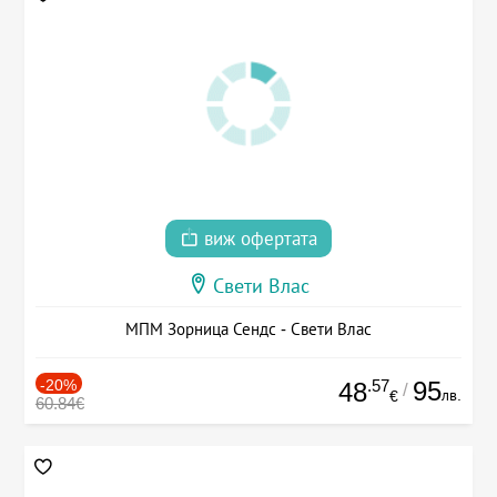
виж офертата
Свети Влас
МПМ Зорница Сендс - Свети Влас
-20%
.57
95
48
/
лв.
€
60.84€