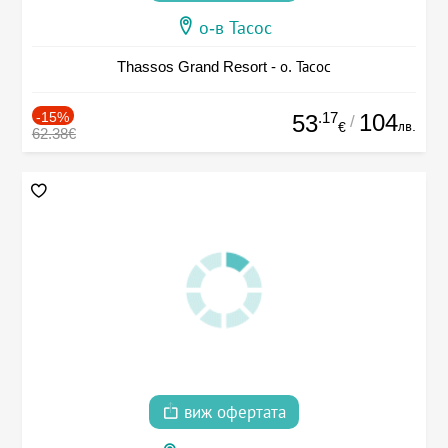
о-в Тасос
Thassos Grand Resort - о. Тасос
-15%
.17
104
53
/
лв.
€
62.38€
виж офертата