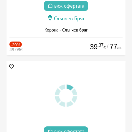
виж офертата
Слънчев Бряг
Корона - Слънчев бряг
-20%
.37
77
39
/
лв.
€
49.08€
виж офертата