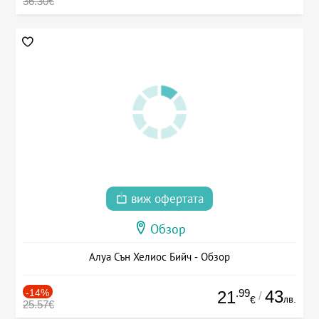
36.30€
виж офертата
Обзор
Алуа Сън Хелиос Бийч - Обзор
-14%
.99
43
21
/
лв.
€
25.57€