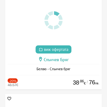
виж офертата
Слънчев Бряг
Белвю - Слънчев бряг
-20%
.86
76
38
/
лв.
€
48.57€