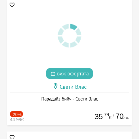
виж офертата
Свети Влас
Парадайз бийч - Свети Влас
-20%
.79
70
35
/
лв.
€
44.99€