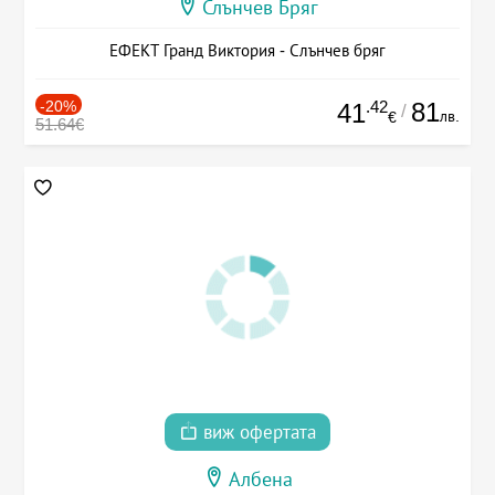
Слънчев Бряг
ЕФЕКТ Гранд Виктория - Слънчев бряг
-20%
.42
81
41
/
лв.
€
51.64€
виж офертата
Албена