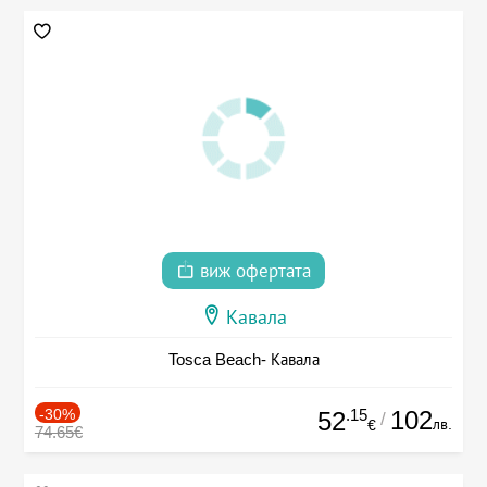
виж офертата
Кавала
Tosca Beach- Кавала
-30%
.15
102
52
/
лв.
€
74.65€