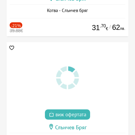
Котва - Слънчев бряг
-21%
.70
62
31
/
лв.
€
39.88€
виж офертата
Слънчев Бряг