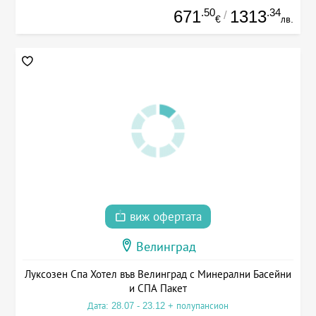
.50
.34
671
1313
/
€
лв.
виж офертата
Велинград
Луксозен Спа Хотел във Велинград с Минерални Басейни
и СПА Пакет
Дата: 28.07 - 23.12 + полупансион