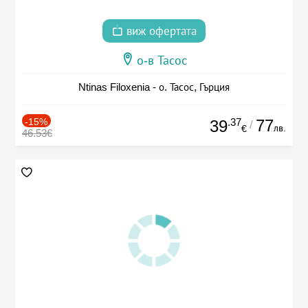
виж офертата
о-в Тасос
Ntinas Filoxenia - о. Тасос, Гърция
-15%
.37
77
39
/
лв.
€
46.53€