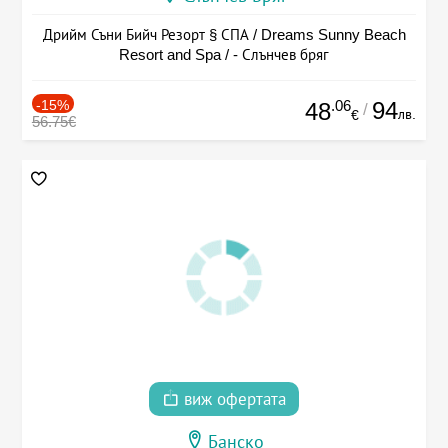
Дрийм Съни Бийч Резорт § СПА / Dreams Sunny Beach
Resort and Spa / - Слънчев бряг
-15%
.06
94
48
/
лв.
€
56.75€
виж офертата
Банско