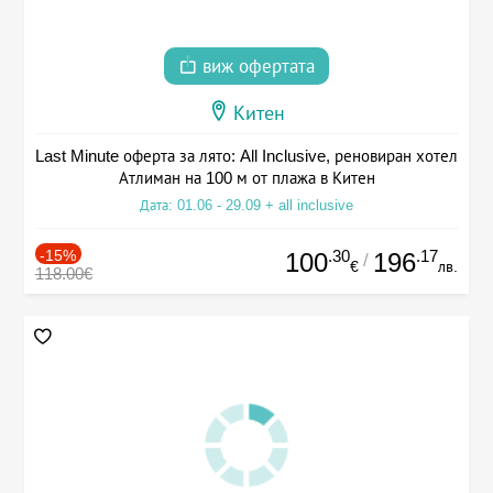
виж офертата
Китен
Last Minute оферта за лято: All Inclusive, реновиран хотел
Атлиман на 100 м от плажа в Китен
Дата: 01.06 - 29.09 + all inclusive
-15%
.30
.17
100
196
/
€
лв.
118.00€