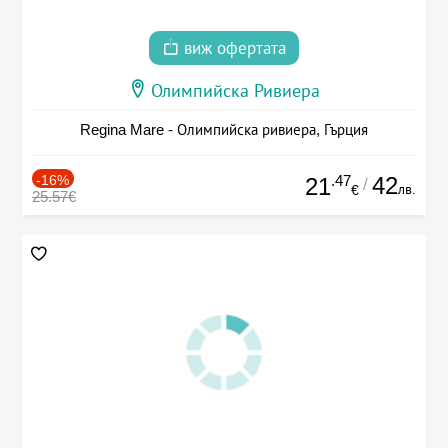
виж офертата
Олимпийска Ривиера
Regina Mare - Олимпийска ривиера, Гърция
-16%
.47
42
21
/
лв.
€
25.57€