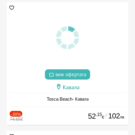
виж офертата
Кавала
Tosca Beach- Кавала
-30%
.15
102
52
/
лв.
€
74.65€