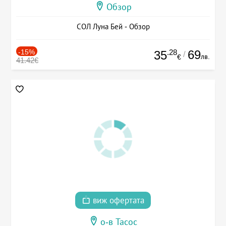
Обзор
СОЛ Луна Бей - Обзор
-15%
.28
69
35
/
лв.
€
41.42€
виж офертата
о-в Тасос