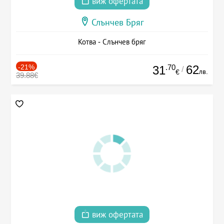
виж офертата
Слънчев Бряг
Котва - Слънчев бряг
-21%
.70
62
31
/
лв.
€
39.88€
виж офертата