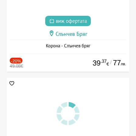
виж офертата
Слънчев Бряг
Корона - Слънчев бряг
-20%
.37
77
39
/
лв.
€
49.08€