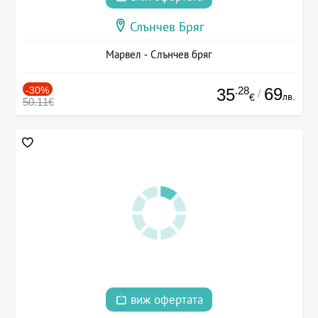
Слънчев Бряг
Марвел - Слънчев бряг
-30%
.28
69
35
/
лв.
€
50.11€
виж офертата