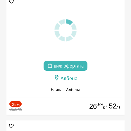
виж офертата
Албена
Елица - Албена
-25%
.59
52
26
/
лв.
€
35.54€