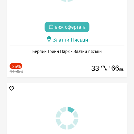
виж офертата
Златни Пясъци
Берлин Грийн Парк - Златни пясъци
-25%
.75
66
33
/
лв.
€
44.99€