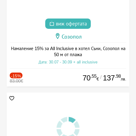
виж офертата
Созопол
Намаление 15% за All Inclusive в хотел Съни, Созопол на
50 м от плажа
Дата: 30.07 - 30.09 + all inclusive
-15%
.55
.98
70
137
/
€
лв.
83.00€