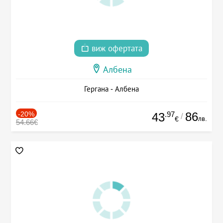
виж офертата
Албена
Гергана - Албена
-20%
.97
86
43
/
лв.
€
54.66€