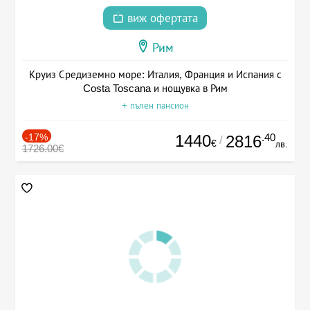
виж офертата
Рим
Круиз Средиземно море: Италия, Франция и Испания с
Costa Toscana и нощувка в Рим
+ пълен пансион
-17%
1440
.40
2816
/
€
лв.
1726.00€