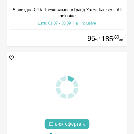
5-звездно СПА Преживяване в Гранд Хотел Банско с All
Inclusive
Дата: 01.07 - 30.09 + all inclusive
95
.80
185
/
€
лв.
виж офертата