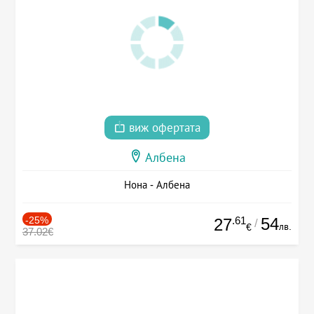
виж офертата
Албена
Нона - Албена
-25%
.61
54
27
/
лв.
€
37.02€