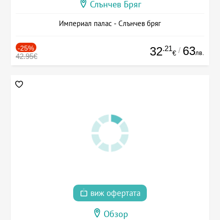
Слънчев Бряг
Империал палас - Слънчев бряг
-25%
.21
63
32
/
лв.
€
42.95€
виж офертата
Обзор