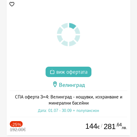
виж офертата
Велинград
СПА оферта 3=4: Велинград - нощувки, изхранване и
минерални басейни
Дата: 01.07 - 30.09 + полупансион
-25%
144
.64
281
/
€
лв.
192.00€