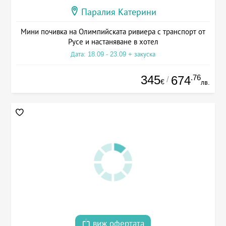
Паралия Катерини
Мини почивка на Олимпийската ривиера с транспорт от
Русе и настаняване в хотел
Дата: 18.09 - 23.09 + закуска
345
.76
674
/
€
лв.
виж офертата