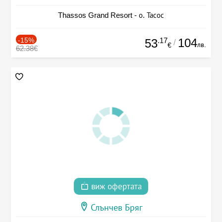
Thassos Grand Resort - о. Тасос
-15%
.17
104
53
/
лв.
€
62.38€
виж офертата
Слънчев Бряг