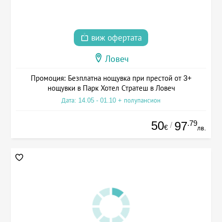
виж офертата
Ловеч
Промоция: Безплатна нощувка при престой от 3+
нощувки в Парк Хотел Стратеш в Ловеч
Дата: 14.05 - 01.10 + полупансион
50
.79
97
/
€
лв.