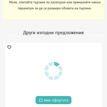
Моля, опитайте търсене по категория или премахнете някои
параметри за да се разшири обхвата на търсене.
Други изгодни предложения
виж офертата