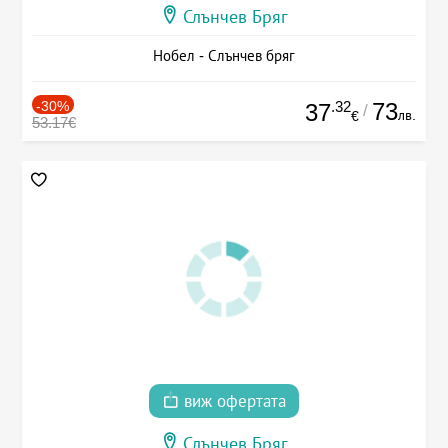
Слънчев Бряг
Нобел - Слънчев бряг
-30%
.32
73
37
/
лв.
€
53.17€
виж офертата
Слънчев Бряг