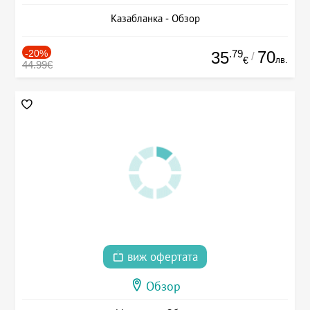
Казабланка - Обзор
-20%
.79
70
35
/
лв.
€
44.99€
виж офертата
Обзор