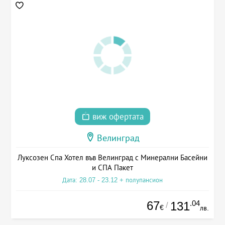
виж офертата
Велинград
Луксозен Спа Хотел във Велинград с Минерални Басейни
и СПА Пакет
Дата: 28.07 - 23.12 + полупансион
67
.04
131
/
€
лв.