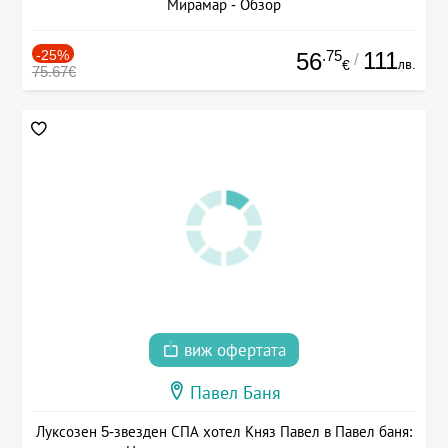
Мирамар - Обзор
-25%
.75
111
56
/
лв.
€
75.67€
виж офертата
Павел Баня
Луксозен 5-звезден СПА хотел Княз Павел в Павел баня: