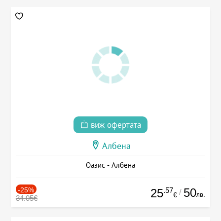
виж офертата
Албена
Оазис - Албена
-25%
.57
50
25
/
лв.
€
34.05€