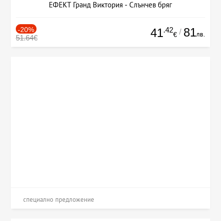
ЕФЕКТ Гранд Виктория - Слънчев бряг
-20%
.42
81
41
/
лв.
€
51.64€
специално предложение