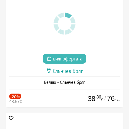
виж офертата
Слънчев Бряг
Белвю - Слънчев бряг
-20%
.86
76
38
/
лв.
€
48.57€