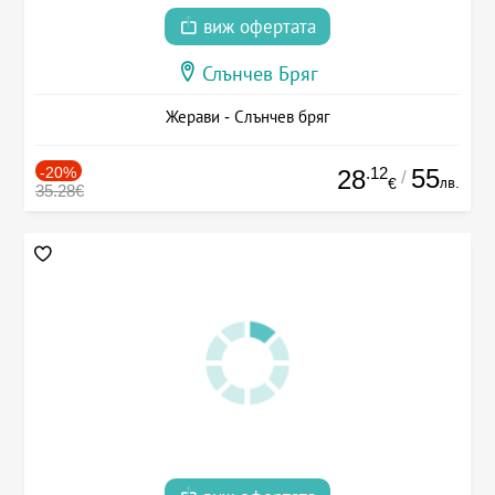
виж офертата
Слънчев Бряг
Жерави - Слънчев бряг
-20%
.12
55
28
/
лв.
€
35.28€