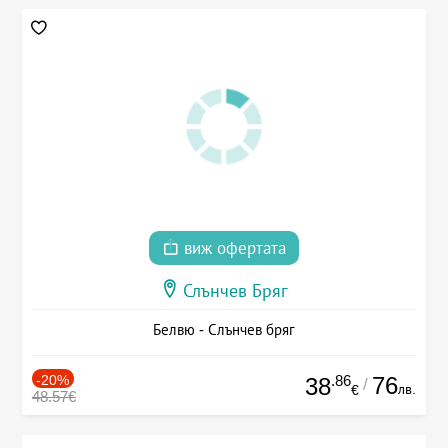
виж офертата
Слънчев Бряг
Белвю - Слънчев бряг
-20%
.86
76
38
/
лв.
€
48.57€