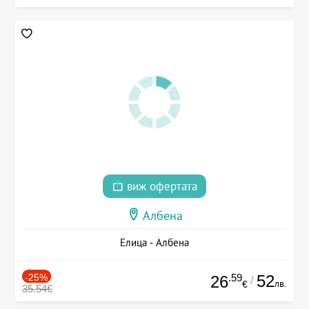
виж офертата
Албена
Елица - Албена
-25%
.59
52
26
/
лв.
€
35.54€