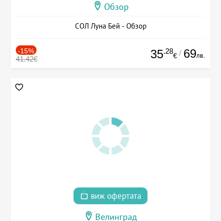
Обзор
СОЛ Луна Бей - Обзор
-15%
.28
69
35
/
лв.
€
41.42€
виж офертата
Велинград