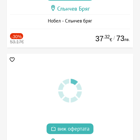
Слънчев Бряг
Нобел - Слънчев бряг
-30%
.32
73
37
/
лв.
€
53.17€
виж офертата