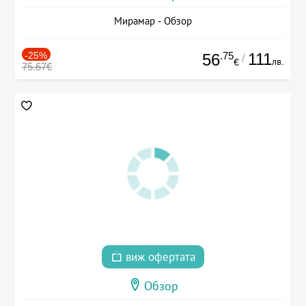
Мирамар - Обзор
-25%
.75
111
56
/
лв.
€
75.67€
виж офертата
Обзор