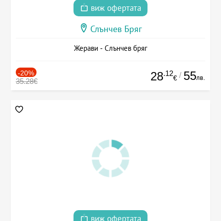
виж офертата
Слънчев Бряг
Жерави - Слънчев бряг
-20%
.12
55
28
/
лв.
€
35.28€
виж офертата