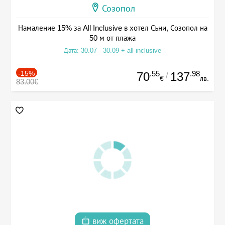
Созопол
Намаление 15% за All Inclusive в хотел Съни, Созопол на
50 м от плажа
Дата: 30.07 - 30.09 + all inclusive
-15%
.55
.98
70
137
/
€
лв.
83.00€
виж офертата