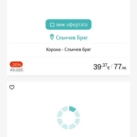
виж офертата
Слънчев Бряг
Корона - Слънчев бряг
-20%
.37
77
39
/
лв.
€
49.08€