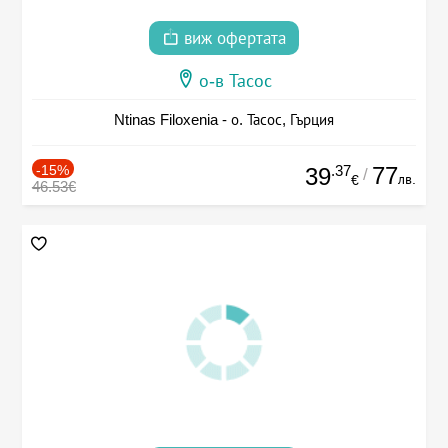
виж офертата
о-в Тасос
Ntinas Filoxenia - о. Тасос, Гърция
-15%
.37
77
39
/
лв.
€
46.53€