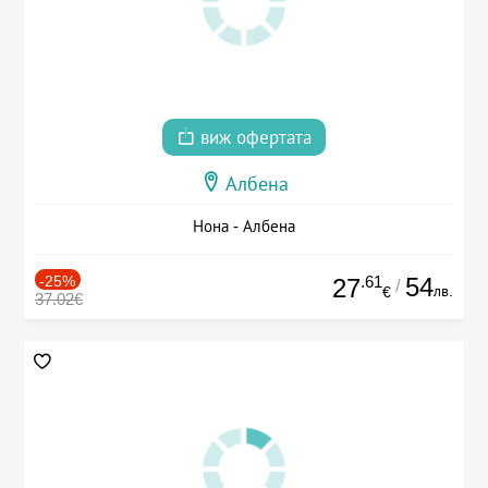
виж офертата
Албена
Нона - Албена
-25%
.61
54
27
/
лв.
€
37.02€