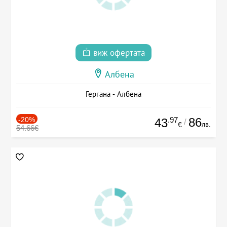
виж офертата
Албена
Гергана - Албена
-20%
.97
86
43
/
лв.
€
54.66€