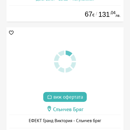
67
.04
131
/
€
лв.
виж офертата
Слънчев Бряг
ЕФЕКТ Гранд Виктория - Слънчев бряг