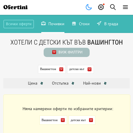
Ofertini
Почивки
Стоки
В града
Всички оферти
ХОТЕЛИ С ДЕТСКИ КЪТ ВЪВ
ВАШИНГТОН
ВИЖ ФИЛТРИ
Вашингтон
детски кът
Цена
Отстъпка
Най-нови
Няма намерени оферти по избраните критерии:
Вашингтон
детски кът