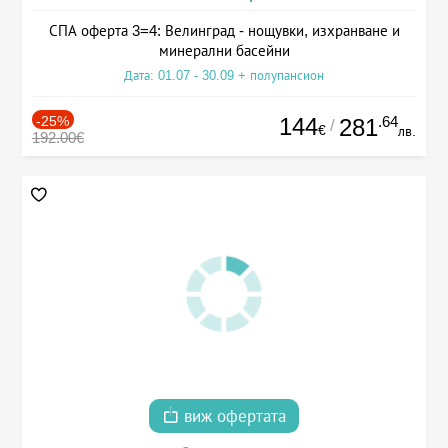
СПА оферта 3=4: Велинград - нощувки, изхранване и
минерални басейни
Дата: 01.07 - 30.09 + полупансион
-25%
144
.64
281
/
€
лв.
192.00€
виж офертата