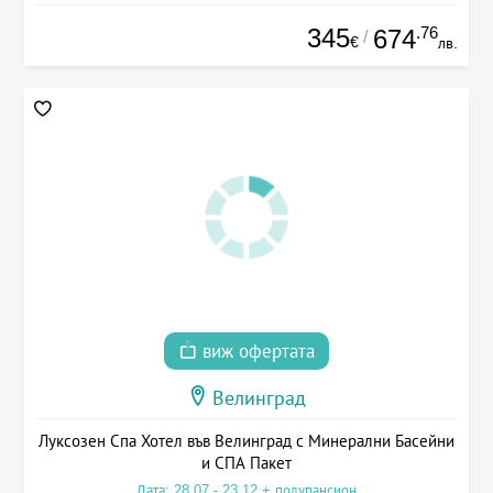
345
.76
674
/
€
лв.
виж офертата
Велинград
Луксозен Спа Хотел във Велинград с Минерални Басейни
и СПА Пакет
Дата: 28.07 - 23.12 + полупансион