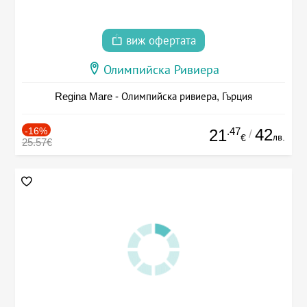
виж офертата
Олимпийска Ривиера
Regina Mare - Олимпийска ривиера, Гърция
-16%
.47
42
21
/
лв.
€
25.57€