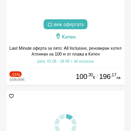
виж офертата
Китен
Last Minute оферта за лято: All Inclusive, реновиран хотел
Атлиман на 100 м от плажа в Китен
Дата: 01.06 - 29.09 + all inclusive
-15%
.30
.17
100
196
/
€
лв.
118.00€