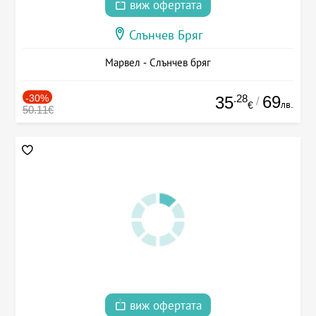
виж офертата
Слънчев Бряг
Марвел - Слънчев бряг
-30%
.28
69
35
/
лв.
€
50.11€
виж офертата