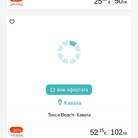
50
25
/
лв.
€
34.05€
виж офертата
Кавала
Tosca Beach- Кавала
-30%
.15
102
52
/
лв.
€
74.65€