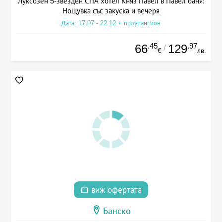
Луксозен 5-звезден СПА хотел Княз Павел в Павел баня:
Нощувка със закуска и вечеря
Дата: 17.07 - 22.12 + полупансион
.45
.97
66
129
/
€
лв.
виж офертата
Банско