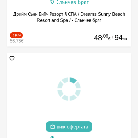
Слънчев Бряг
Дрийм Съни Бийч Резорт § СПА / Dreams Sunny Beach
Resort and Spa / - Слънчев бряг
-15%
.06
94
48
/
лв.
€
56.75€
виж офертата