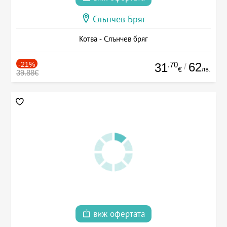
Слънчев Бряг
Котва - Слънчев бряг
-21%
.70
62
31
/
лв.
€
39.88€
виж офертата