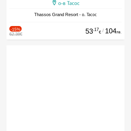
о-в Тасос
Thassos Grand Resort - о. Тасос
-15%
.17
104
53
/
лв.
€
62.38€