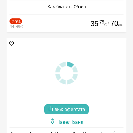
Казабланка - Обзор
-20%
.79
70
35
/
лв.
€
44.99€
виж офертата
Павел Баня