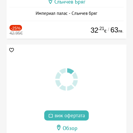
Слънчев Бряг
Империал палас - Слънчев бряг
-25%
.21
63
32
/
лв.
€
42.95€
виж офертата
Обзор