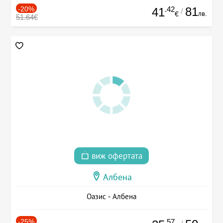
-20%
.42
81
41
/
лв.
€
51.64€
виж офертата
Албена
Оазис - Албена
-25%
.57