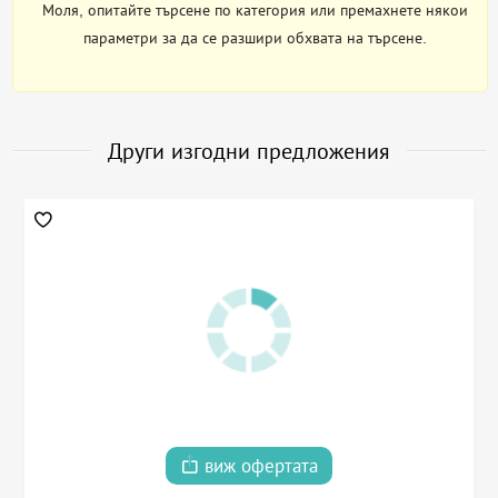
Моля, опитайте търсене по категория или премахнете някои
параметри за да се разшири обхвата на търсене.
Други изгодни предложения
виж офертата