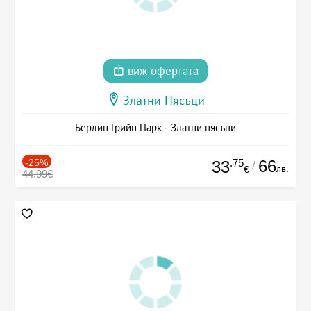
виж офертата
Златни Пясъци
Берлин Грийн Парк - Златни пясъци
-25%
.75
66
33
/
лв.
€
44.99€