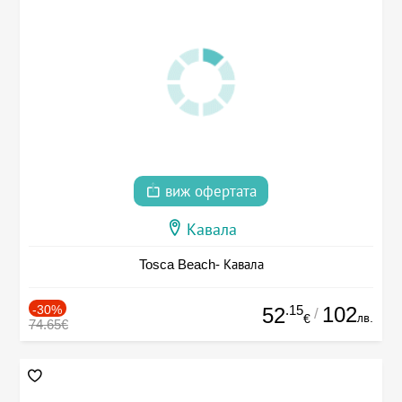
виж офертата
Кавала
Tosca Beach- Кавала
-30%
.15
102
52
/
лв.
€
74.65€