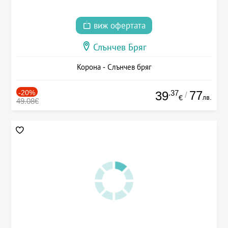
виж офертата
Слънчев Бряг
Корона - Слънчев бряг
-20%
.37
77
39
/
лв.
€
49.08€