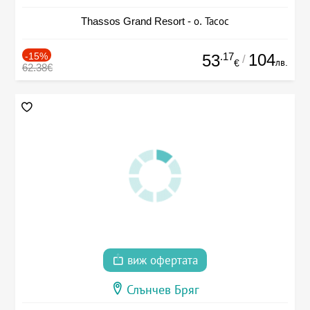
Thassos Grand Resort - о. Тасос
-15%
.17
104
53
/
лв.
€
62.38€
виж офертата
Слънчев Бряг