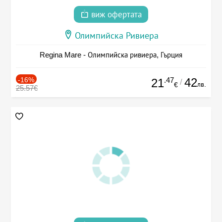
виж офертата
Олимпийска Ривиера
Regina Mare - Олимпийска ривиера, Гърция
-16%
.47
42
21
/
лв.
€
25.57€