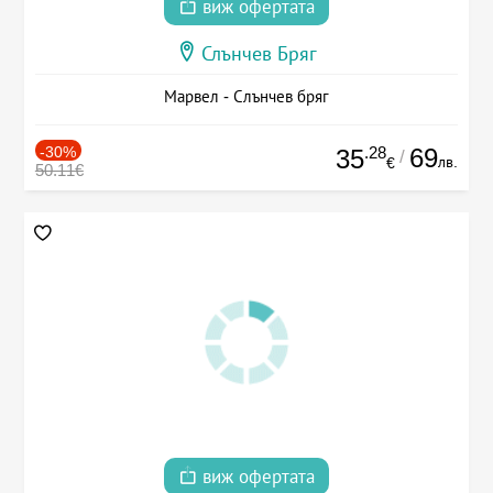
виж офертата
Слънчев Бряг
Марвел - Слънчев бряг
-30%
.28
69
35
/
лв.
€
50.11€
виж офертата