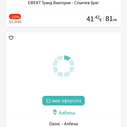
ЕФЕКТ Гранд Виктория - Слънчев бряг
-20%
.42
81
41
/
лв.
€
51.64€
виж офертата
Албена
Оазис - Албена