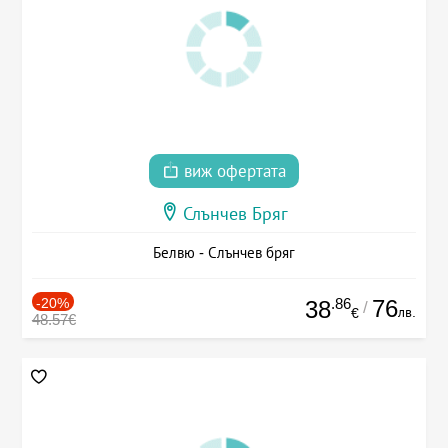
виж офертата
Слънчев Бряг
Белвю - Слънчев бряг
-20%
.86
76
38
/
лв.
€
48.57€