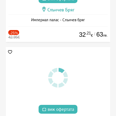
Слънчев Бряг
Империал палас - Слънчев бряг
-25%
.21
63
32
/
лв.
€
42.95€
виж офертата