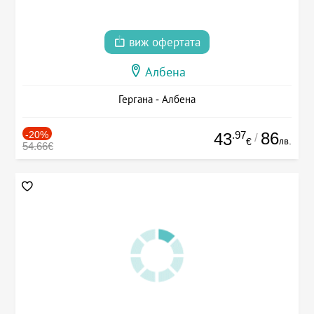
виж офертата
Албена
Гергана - Албена
-20%
.97
86
43
/
лв.
€
54.66€