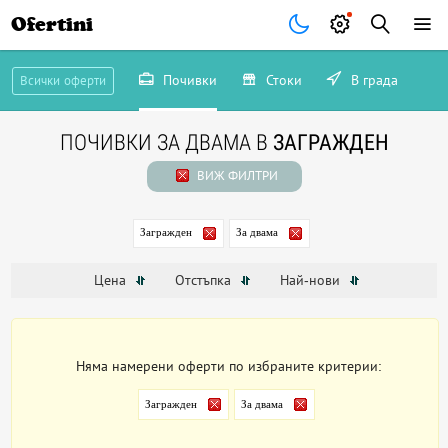
Ofertini
Почивки
Стоки
В града
Всички оферти
ПОЧИВКИ ЗА ДВАМА В
ЗАГРАЖДЕН
ВИЖ ФИЛТРИ
Загражден
За двама
Цена
Отстъпка
Най-нови
Няма намерени оферти по избраните критерии:
Загражден
За двама