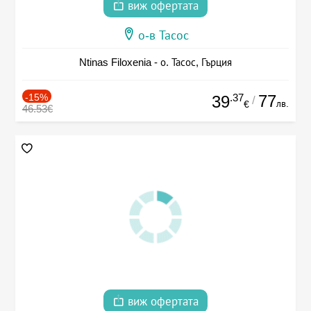
виж офертата
о-в Тасос
Ntinas Filoxenia - о. Тасос, Гърция
-15%
.37
77
39
/
лв.
€
46.53€
виж офертата