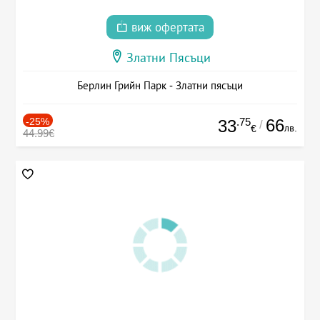
виж офертата
Златни Пясъци
Берлин Грийн Парк - Златни пясъци
-25%
.75
66
33
/
лв.
€
44.99€