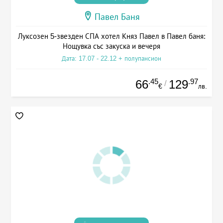
Павел Баня
Луксозен 5-звезден СПА хотел Княз Павел в Павел баня:
Нощувка със закуска и вечеря
Дата: 17.07 - 22.12 + полупансион
.45
.97
66
129
/
€
лв.