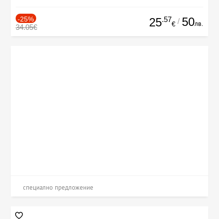
-25%
.57
50
25
/
лв.
€
34.05€
специално предложение