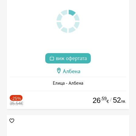
виж офертата
Албена
Елица - Албена
-25%
.59
52
26
/
лв.
€
35.54€