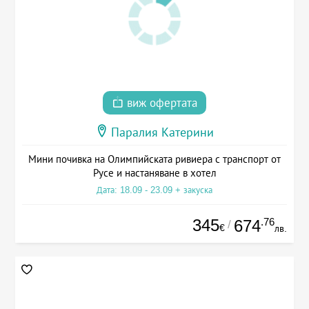
виж офертата
Паралия Катерини
Мини почивка на Олимпийската ривиера с транспорт от
Русе и настаняване в хотел
Дата: 18.09 - 23.09 + закуска
345
.76
674
/
€
лв.