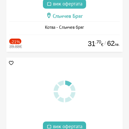
виж офертата
Слънчев Бряг
Котва - Слънчев бряг
-21%
.70
62
31
/
лв.
€
39.88€
виж офертата