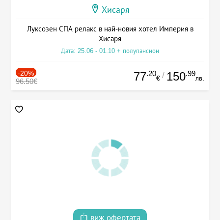
Хисаря
Луксозен СПА релакс в най-новия хотел Империя в
Хисаря
Дата: 25.06 - 01.10 + полупансион
-20%
.20
.99
77
150
/
€
лв.
96.50€
виж офертата