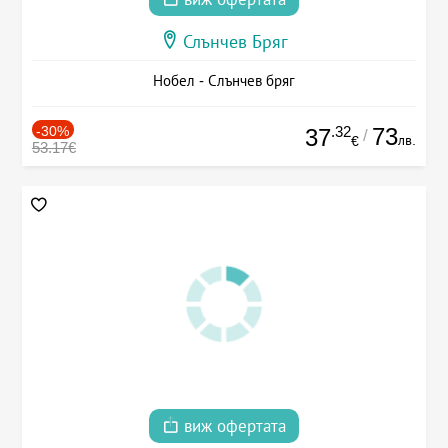
Слънчев Бряг
Нобел - Слънчев бряг
-30%
.32
73
37
/
лв.
€
53.17€
виж офертата