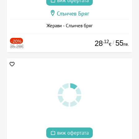
виж офертата
Слънчев Бряг
Жерави - Слънчев бряг
-20%
.12
55
28
/
лв.
€
35.28€
виж офертата