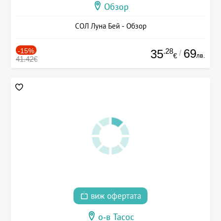
Обзор
СОЛ Луна Бей - Обзор
-15%
.28
69
35
/
лв.
€
41.42€
виж офертата
о-в Тасос