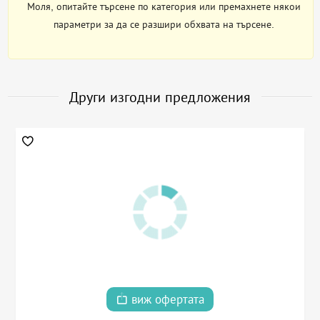
Моля, опитайте търсене по категория или премахнете някои
параметри за да се разшири обхвата на търсене.
Други изгодни предложения
виж офертата