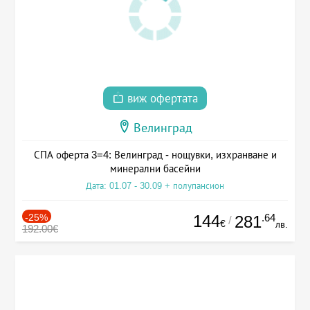
виж офертата
Велинград
СПА оферта 3=4: Велинград - нощувки, изхранване и
минерални басейни
Дата: 01.07 - 30.09 + полупансион
-25%
144
.64
281
/
€
лв.
192.00€