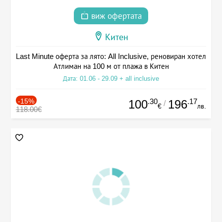
виж офертата
Китен
Last Minute оферта за лято: All Inclusive, реновиран хотел
Атлиман на 100 м от плажа в Китен
Дата: 01.06 - 29.09 + all inclusive
-15%
.30
.17
100
196
/
€
лв.
118.00€