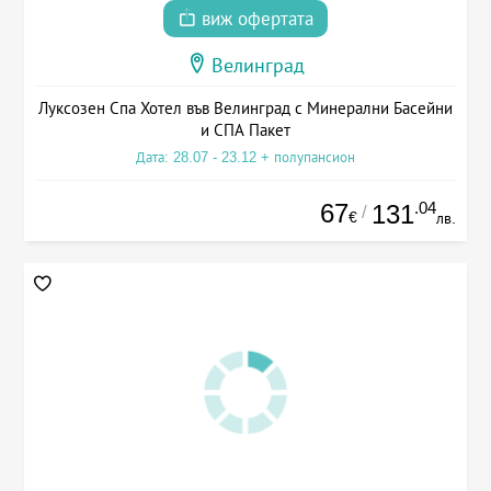
виж офертата
Велинград
Луксозен Спа Хотел във Велинград с Минерални Басейни
и СПА Пакет
Дата: 28.07 - 23.12 + полупансион
67
.04
131
/
€
лв.