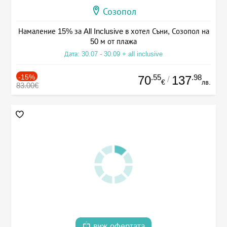
Созопол
Намаление 15% за All Inclusive в хотел Съни, Созопол на
50 м от плажа
Дата: 30.07 - 30.09 + all inclusive
-15%
.55
.98
70
137
/
€
лв.
83.00€
виж офертата