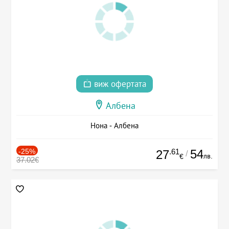
виж офертата
Албена
Нона - Албена
-25%
.61
54
27
/
лв.
€
37.02€