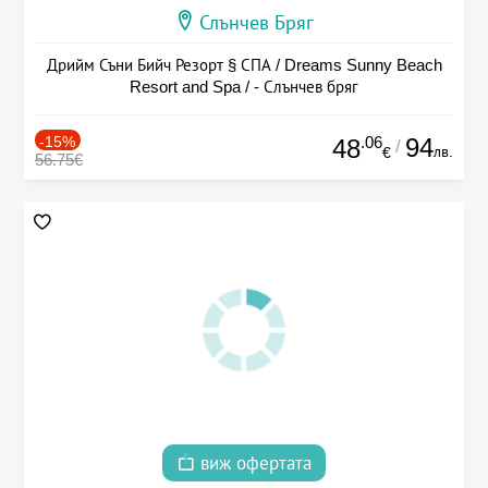
Слънчев Бряг
Дрийм Съни Бийч Резорт § СПА / Dreams Sunny Beach
Resort and Spa / - Слънчев бряг
-15%
.06
94
48
/
лв.
€
56.75€
виж офертата