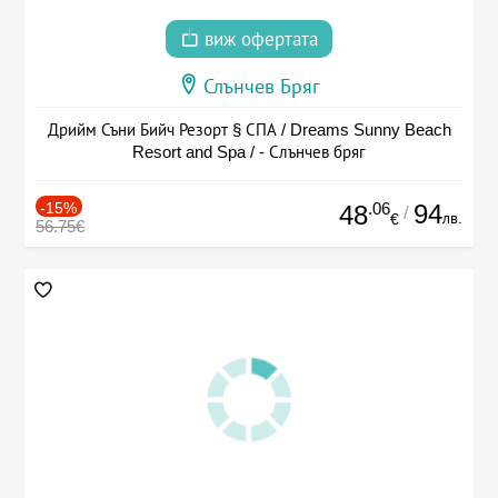
виж офертата
Слънчев Бряг
Дрийм Съни Бийч Резорт § СПА / Dreams Sunny Beach
Resort and Spa / - Слънчев бряг
-15%
.06
94
48
/
лв.
€
56.75€