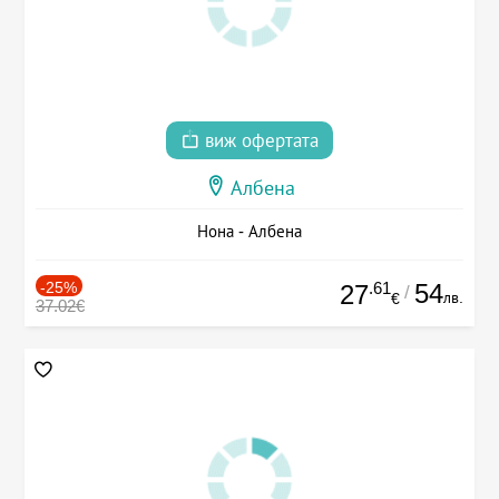
виж офертата
Албена
Нона - Албена
-25%
.61
54
27
/
лв.
€
37.02€