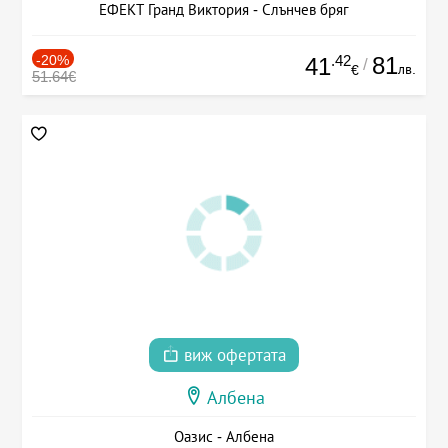
ЕФЕКТ Гранд Виктория - Слънчев бряг
-20%
.42
81
41
/
лв.
€
51.64€
виж офертата
Албена
Оазис - Албена