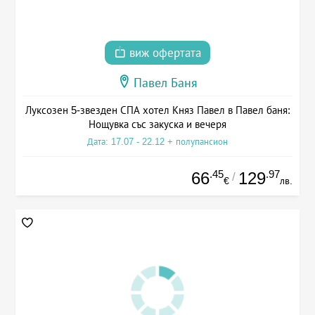
виж офертата
Павел Баня
Луксозен 5-звезден СПА хотел Княз Павел в Павел баня:
Нощувка със закуска и вечеря
Дата: 17.07 - 22.12 + полупансион
.45
.97
66
129
/
€
лв.