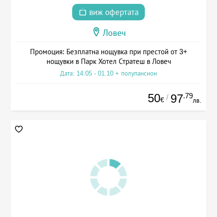
виж офертата
Ловеч
Промоция: Безплатна нощувка при престой от 3+
нощувки в Парк Хотел Стратеш в Ловеч
Дата: 14.05 - 01.10 + полупансион
50
.79
97
/
€
лв.