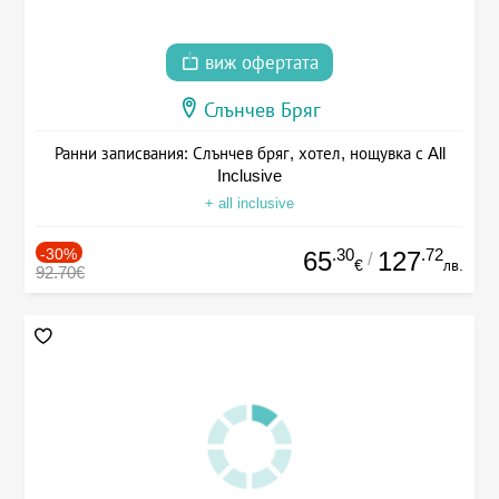
виж офертата
Слънчев Бряг
Ранни записвания: Слънчев бряг, хотел, нощувка с All
Inclusive
+ all inclusive
-30%
.30
.72
65
127
/
€
лв.
92.70€