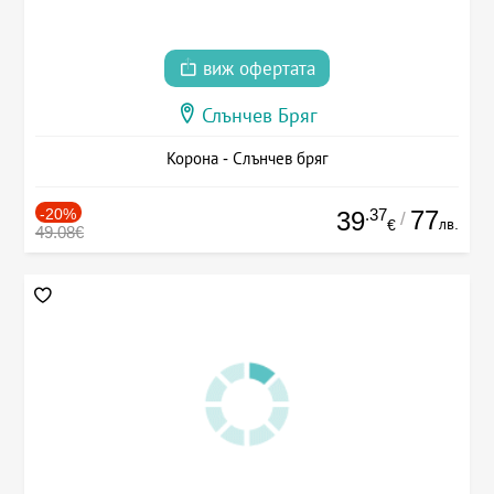
виж офертата
Слънчев Бряг
Корона - Слънчев бряг
-20%
.37
77
39
/
лв.
€
49.08€