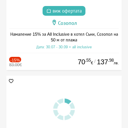
виж офертата
Созопол
Намаление 15% за All Inclusive в хотел Съни, Созопол на
50 м от плажа
Дата: 30.07 - 30.09 + all inclusive
-15%
.55
.98
70
137
/
€
лв.
83.00€