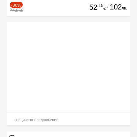
-30%
.15
102
52
/
лв.
€
74.65€
специално предложение