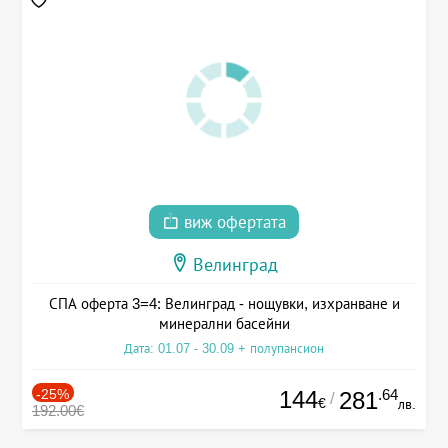
виж офертата
Велинград
СПА оферта 3=4: Велинград - нощувки, изхранване и
минерални басейни
Дата: 01.07 - 30.09 + полупансион
-25%
144
.64
281
/
€
лв.
192.00€