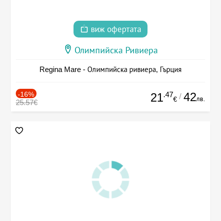
виж офертата
Олимпийска Ривиера
Regina Mare - Олимпийска ривиера, Гърция
-16%
.47
42
21
/
лв.
€
25.57€