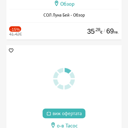
Обзор
СОЛ Луна Бей - Обзор
-15%
.28
69
35
/
лв.
€
41.42€
виж офертата
о-в Тасос