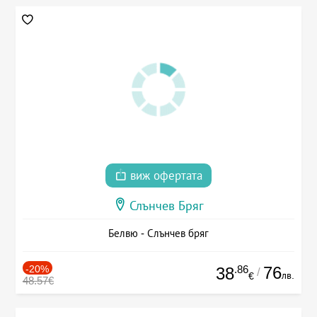
виж офертата
Слънчев Бряг
Белвю - Слънчев бряг
-20%
.86
76
38
/
лв.
€
48.57€