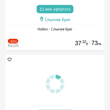
виж офертата
Слънчев Бряг
Нобел - Слънчев бряг
-30%
.32
73
37
/
лв.
€
53.17€