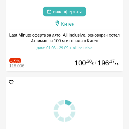
виж офертата
Китен
Last Minute оферта за лято: All Inclusive, реновиран хотел
Атлиман на 100 м от плажа в Китен
Дата: 01.06 - 29.09 + all inclusive
-15%
.30
.17
100
196
/
€
лв.
118.00€