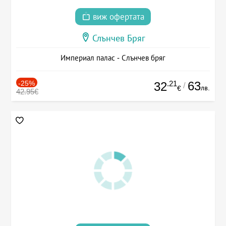
виж офертата
Слънчев Бряг
Империал палас - Слънчев бряг
-25%
.21
63
32
/
лв.
€
42.95€