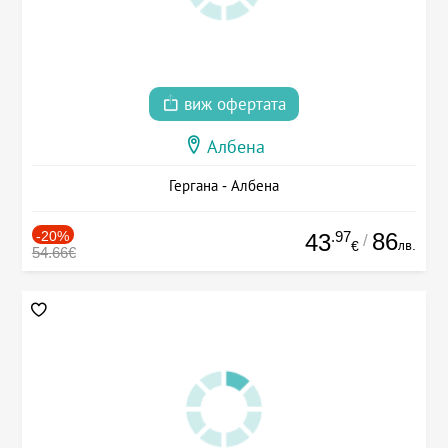
виж офертата
Албена
Гергана - Албена
-20%
.97
86
43
/
лв.
€
54.66€