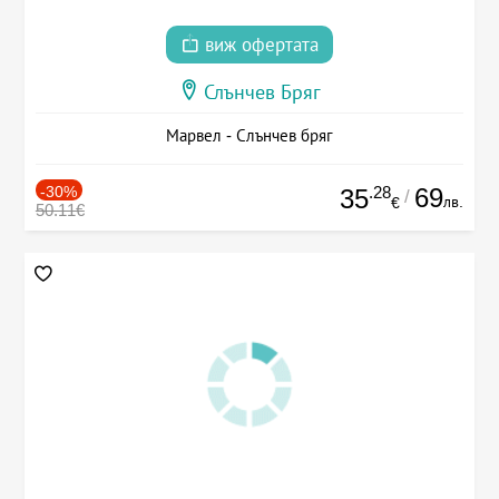
виж офертата
Слънчев Бряг
Марвел - Слънчев бряг
-30%
.28
69
35
/
лв.
€
50.11€