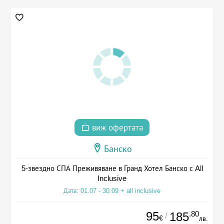
виж офертата
Банско
5-звездно СПА Преживяване в Гранд Хотел Банско с All
Inclusive
Дата: 01.07 - 30.09 + all inclusive
95
.80
185
/
€
лв.