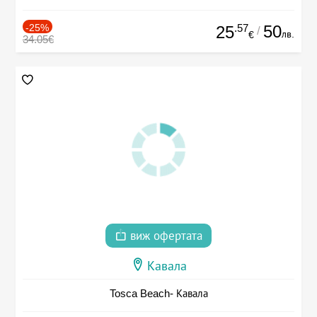
-25%
.57
50
25
/
лв.
€
34.05€
виж офертата
Кавала
Tosca Beach- Кавала