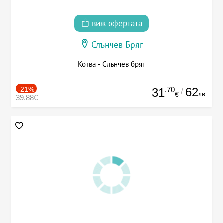
виж офертата
Слънчев Бряг
Котва - Слънчев бряг
-21%
.70
62
31
/
лв.
€
39.88€