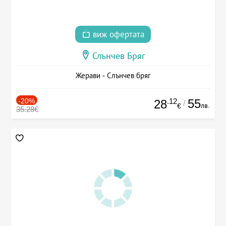
виж офертата
Слънчев Бряг
Жерави - Слънчев бряг
-20%
.12
55
28
/
лв.
€
35.28€