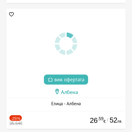
виж офертата
Албена
Елица - Албена
-25%
.59
52
26
/
лв.
€
35.54€