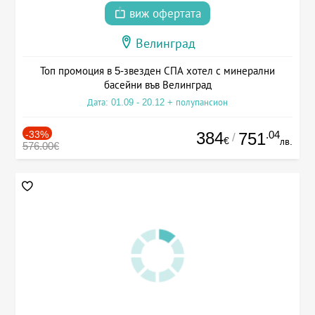
виж офертата
Велинград
Топ промоция в 5-звезден СПА хотел с минерални
басейни във Велинград
Дата: 01.09 - 20.12 + полупансион
-33%
384
.04
751
/
€
лв.
576.00€