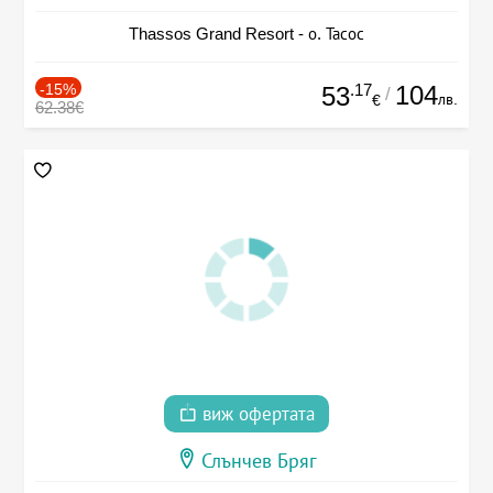
Thassos Grand Resort - о. Тасос
-15%
.17
104
53
/
лв.
€
62.38€
виж офертата
Слънчев Бряг