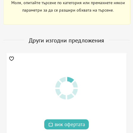
Моля, опитайте търсене по категория или премахнете някои
параметри за да се разшири обхвата на търсене.
Други изгодни предложения
виж офертата