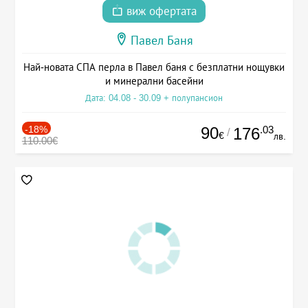
виж офертата
Павел Баня
Най-новата СПА перла в Павел баня с безплатни нощувки
и минерални басейни
Дата: 04.08 - 30.09 + полупансион
-18%
90
.03
176
/
€
лв.
110.00€