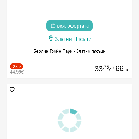
виж офертата
Златни Пясъци
Берлин Грийн Парк - Златни пясъци
-25%
.75
66
33
/
лв.
€
44.99€