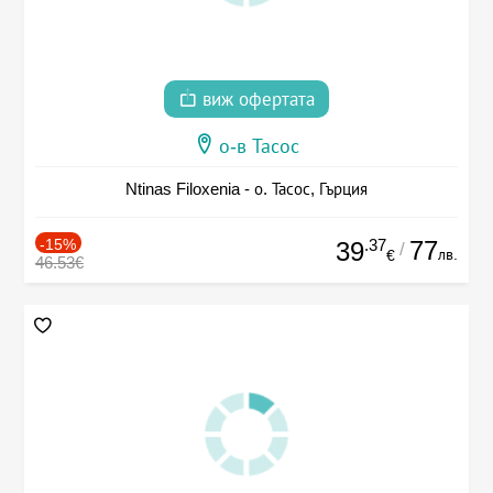
виж офертата
о-в Тасос
Ntinas Filoxenia - о. Тасос, Гърция
-15%
.37
77
39
/
лв.
€
46.53€