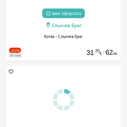
виж офертата
Слънчев Бряг
Котва - Слънчев бряг
-21%
.70
62
31
/
лв.
€
39.88€