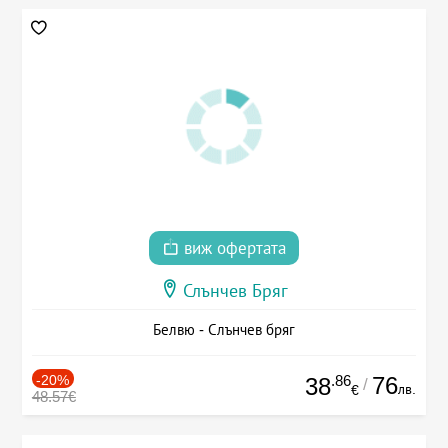
виж офертата
Слънчев Бряг
Белвю - Слънчев бряг
-20%
.86
76
38
/
лв.
€
48.57€