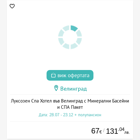
виж офертата
Велинград
Луксозен Спа Хотел във Велинград с Минерални Басейни
и СПА Пакет
Дата: 28.07 - 23.12 + полупансион
67
.04
131
/
€
лв.