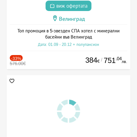
виж офертата
Велинград
Топ промоция в 5-звезден СПА хотел с минерални
басейни във Велинград
Дата: 01.09 - 20.12 + полупансион
-33%
384
.04
751
/
€
лв.
576.00€