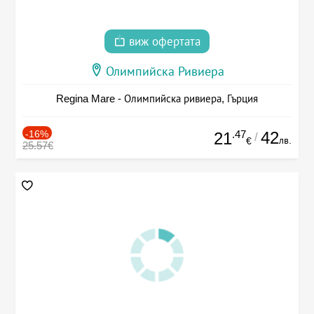
виж офертата
Олимпийска Ривиера
Regina Mare - Олимпийска ривиера, Гърция
-16%
.47
42
21
/
лв.
€
25.57€