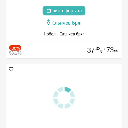
виж офертата
Слънчев Бряг
Нобел - Слънчев бряг
-30%
.32
73
37
/
лв.
€
53.17€