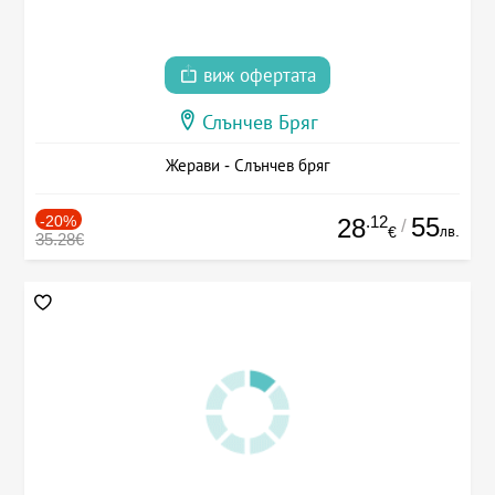
виж офертата
Слънчев Бряг
Жерави - Слънчев бряг
-20%
.12
55
28
/
лв.
€
35.28€