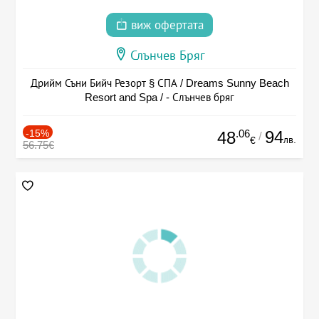
виж офертата
Слънчев Бряг
Дрийм Съни Бийч Резорт § СПА / Dreams Sunny Beach
Resort and Spa / - Слънчев бряг
-15%
.06
94
48
/
лв.
€
56.75€