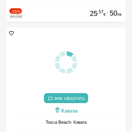
-25%
.57
50
25
/
лв.
€
34.05€
виж офертата
Кавала
Tosca Beach- Кавала