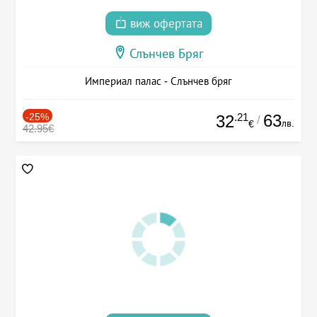
виж офертата
Слънчев Бряг
Империал палас - Слънчев бряг
-25%
.21
63
32
/
лв.
€
42.95€