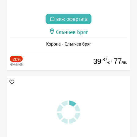
виж офертата
Слънчев Бряг
Корона - Слънчев бряг
-20%
.37
77
39
/
лв.
€
49.08€