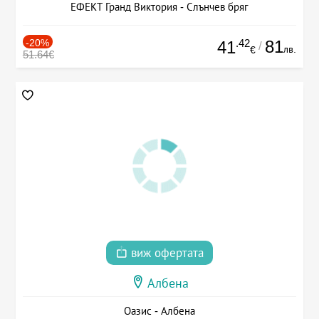
ЕФЕКТ Гранд Виктория - Слънчев бряг
-20%
.42
81
41
/
лв.
€
51.64€
виж офертата
Албена
Оазис - Албена