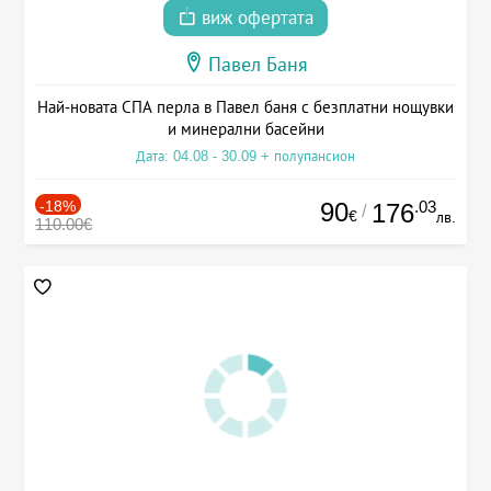
виж офертата
Павел Баня
Най-новата СПА перла в Павел баня с безплатни нощувки
и минерални басейни
Дата: 04.08 - 30.09 + полупансион
-18%
90
.03
176
/
€
лв.
110.00€