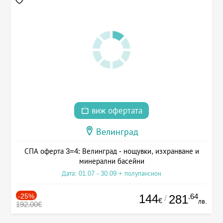
виж офертата
Велинград
СПА оферта 3=4: Велинград - нощувки, изхранване и
минерални басейни
Дата: 01.07 - 30.09 + полупансион
-25%
144
.64
281
/
€
лв.
192.00€