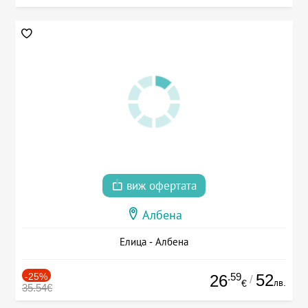
виж офертата
Албена
Елица - Албена
-25%
.59
52
26
/
лв.
€
35.54€