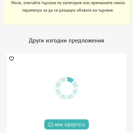
Моля, опитайте търсене по категория или премахнете някои
параметри за да се разшири обхвата на търсене.
Други изгодни предложения
виж офертата