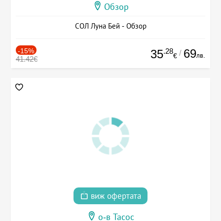
Обзор
СОЛ Луна Бей - Обзор
-15%
.28
69
35
/
лв.
€
41.42€
виж офертата
о-в Тасос