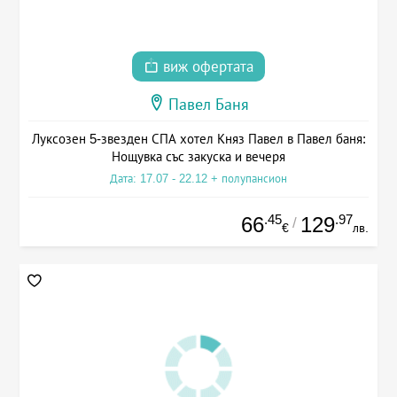
виж офертата
Павел Баня
Луксозен 5-звезден СПА хотел Княз Павел в Павел баня:
Нощувка със закуска и вечеря
Дата: 17.07 - 22.12 + полупансион
.45
.97
66
129
/
€
лв.