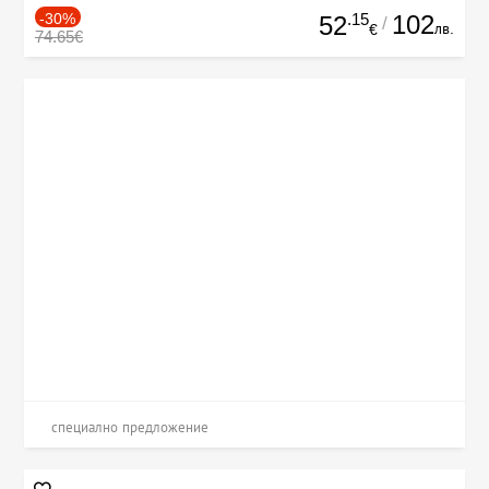
-30%
.15
102
52
/
лв.
€
74.65€
специално предложение