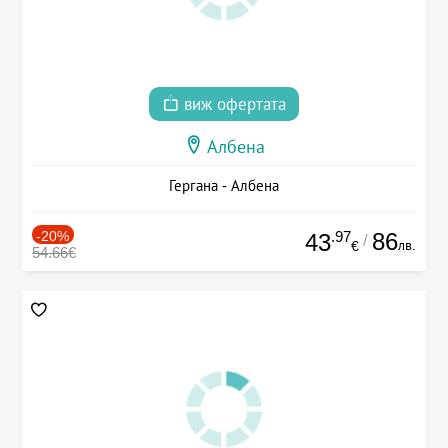
виж офертата
Албена
Гергана - Албена
-20%
.97
86
43
/
лв.
€
54.66€