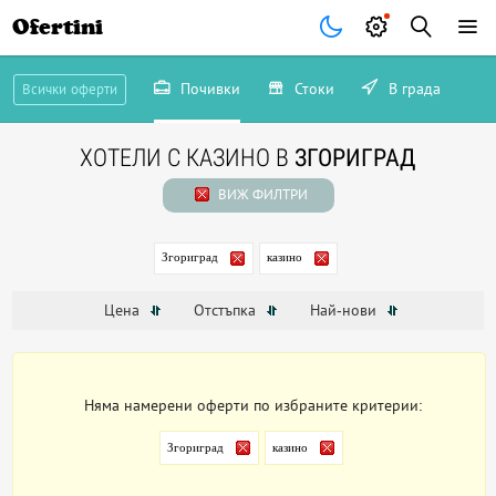
Ofertini
Почивки
Стоки
В града
Всички оферти
ХОТЕЛИ С КАЗИНО В
ЗГОРИГРАД
ВИЖ ФИЛТРИ
Згориград
казино
Цена
Отстъпка
Най-нови
Няма намерени оферти по избраните критерии:
Згориград
казино