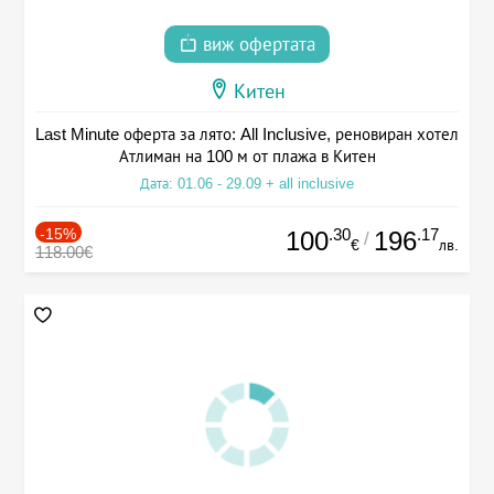
виж офертата
Китен
Last Minute оферта за лято: All Inclusive, реновиран хотел
Атлиман на 100 м от плажа в Китен
Дата: 01.06 - 29.09 + all inclusive
-15%
.30
.17
100
196
/
€
лв.
118.00€