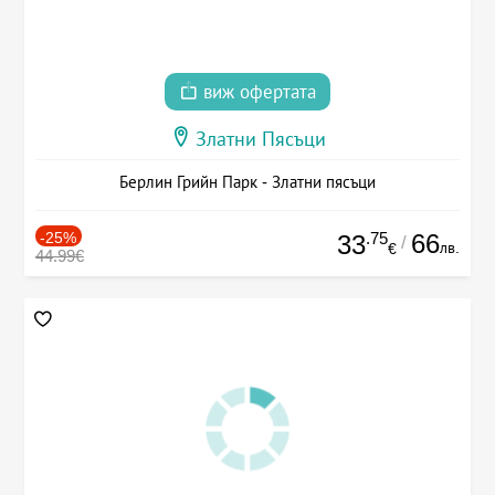
виж офертата
Златни Пясъци
Берлин Грийн Парк - Златни пясъци
-25%
.75
66
33
/
лв.
€
44.99€