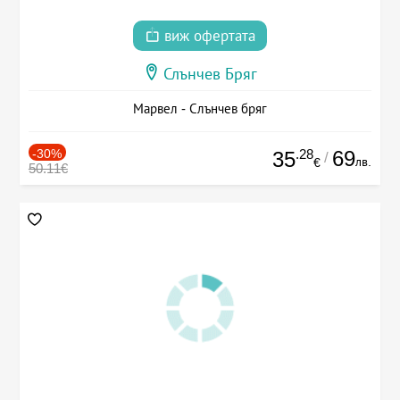
виж офертата
Слънчев Бряг
Марвел - Слънчев бряг
-30%
.28
69
35
/
лв.
€
50.11€