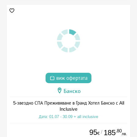
виж офертата
Банско
5-звездно СПА Преживяване в Гранд Хотел Банско с All
Inclusive
Дата: 01.07 - 30.09 + all inclusive
95
.80
185
/
€
лв.