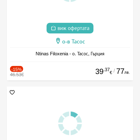
виж офертата
о-в Тасос
Ntinas Filoxenia - о. Тасос, Гърция
-15%
.37
77
39
/
лв.
€
46.53€