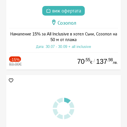
виж офертата
Созопол
Намаление 15% за All Inclusive в хотел Съни, Созопол на
50 м от плажа
Дата: 30.07 - 30.09 + all inclusive
-15%
.55
.98
70
137
/
€
лв.
83.00€