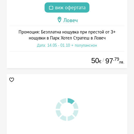
виж офертата
Ловеч
Промоция: Безплатна нощувка при престой от 3+
нощувки в Парк Хотел Стратеш в Ловеч
Дата: 14.05 - 01.10 + полупансион
50
.79
97
/
€
лв.