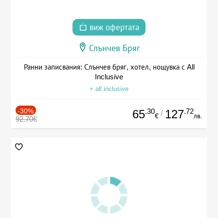
виж офертата
Слънчев Бряг
Ранни записвания: Слънчев бряг, хотел, нощувка с All
Inclusive
+ all inclusive
-30%
.30
.72
65
127
/
€
лв.
92.70€