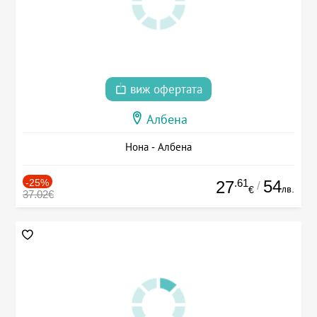
виж офертата
Албена
Нона - Албена
-25%
.61
54
27
/
лв.
€
37.02€