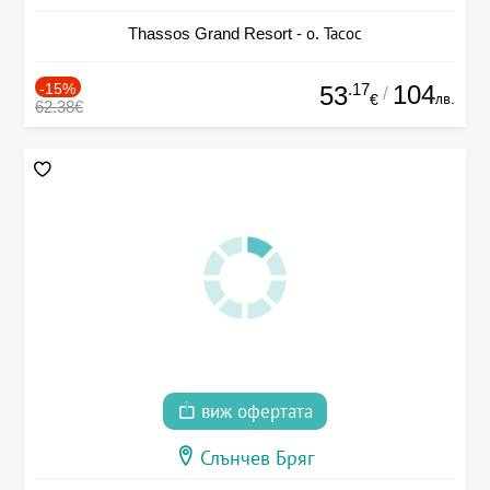
Thassos Grand Resort - о. Тасос
-15%
.17
104
53
/
лв.
€
62.38€
виж офертата
Слънчев Бряг