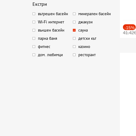
Екстри
вътрешен басейн
минерален басейн
Wi-Fi интернет
джакузи
-15%
външен басейн
сауна
41.42
парна баня
детски кът
фитнес
казино
дом. любимци
ресторант