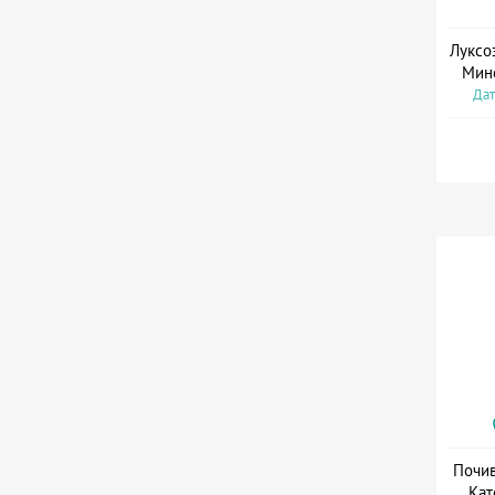
Луксо
Мин
Дат
Почив
Кат