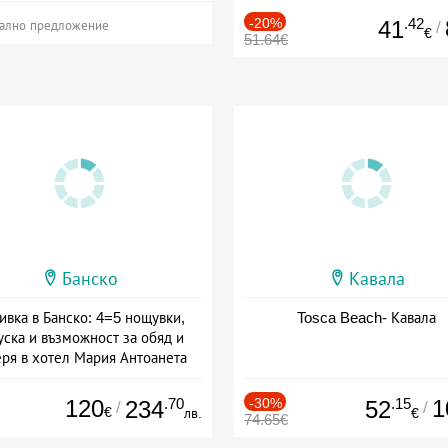
-20%
.42
41
/
ално предложение
€
51.64€
Банско
Кавала
ивка в Банско: 4=5 нощувки,
Tosca Beach- Кавала
уска и възможност за обяд и
еря в хотел Мария Антоанета
а: 16.07 - 07.09 + полупансион
120
.70
-30%
.15
1
234
52
/
/
€
лв.
€
74.65€