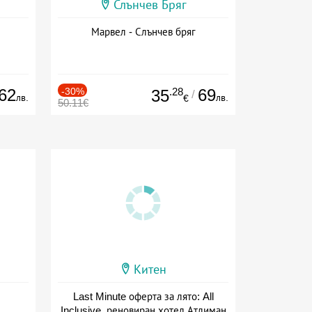
Слънчев Бряг
Марвел - Слънчев бряг
62
-30%
.28
69
35
/
лв.
лв.
€
50.11€
Китен
Last Minute оферта за лято: All
Inclusive, реновиран хотел Атлиман