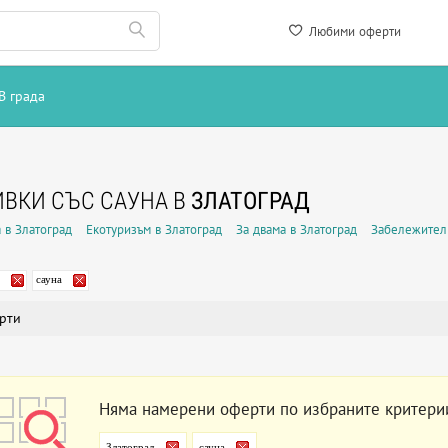
Любими оферти
В града
ВКИ СЪС САУНА В
ЗЛАТОГРАД
 в Златоград
Екотуризъм в Златоград
За двама в Златоград
Забележител
сауна
рти
Няма намерени оферти по избраните критери
Златоград
сауна