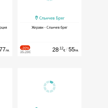
Слънчев Бряг
ърция
Жерави - Слънчев бряг
77
-20%
.12
55
28
/
лв.
лв.
€
35.28€