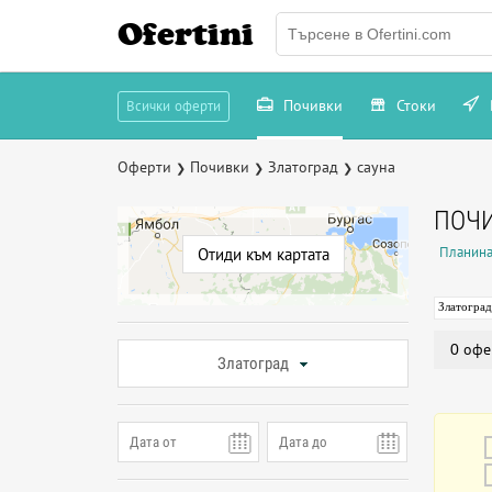
Ofertini
Почивки
Стоки
Всички оферти
Оферти
Почивки
Златоград
сауна
❯
❯
❯
ПОЧИ
Планина
Отиди към картата
Златоград
0 офе
Златоград