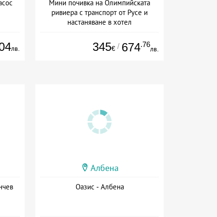
асос
Мини почивка на Олимпийската
ривиера с транспорт от Русе и
настаняване в хотел
Дата: 18.09 - 23.09 + закуска
04
345
.76
674
/
лв.
€
лв.
Албена
нчев
Оазис - Албена