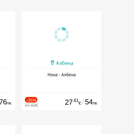
Албена
Нона - Албена
76
-25%
.61
54
27
/
лв.
лв.
€
37.02€