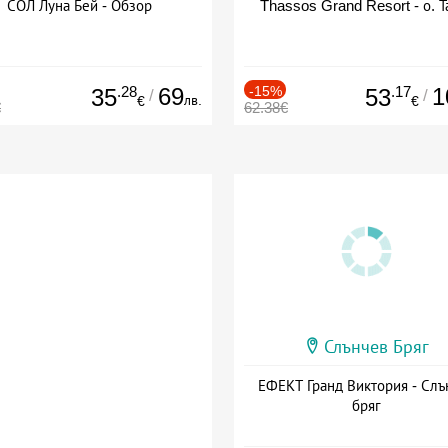
СОЛ Луна Бей - Обзор
Thassos Grand Resort - о. Т
.28
69
-15%
.17
1
35
53
/
/
лв.
€
€
€
62.38€
Слънчев Бряг
ЕФЕКТ Гранд Виктория - Слъ
бряг