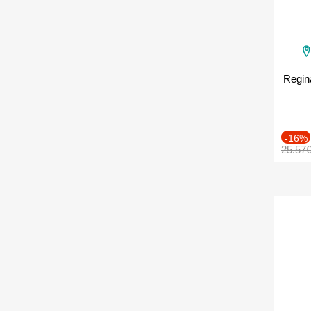
Regin
-16%
25.57