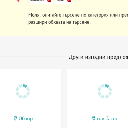
Моля, опитайте търсене по категория или пре
разшири обхвата на търсене.
Други изгодни предло
Обзор
о-в Тасос