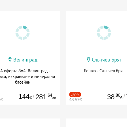
Велинград
Слънчев Бряг
А оферта 3=4: Велинград -
Белвю - Слънчев бряг
вки, изхранване и минерални
басейни
а: 01.07 - 30.09 + полупансион
144
.64
-20%
.86
281
38
/
/
€
лв.
€
0€
48.57€