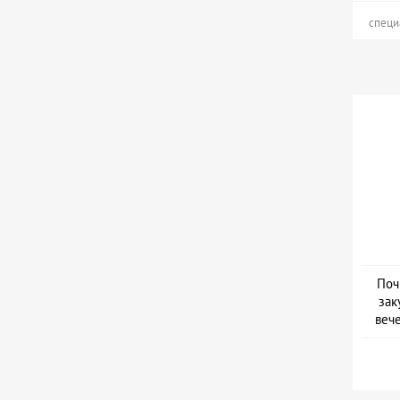
специ
Поч
зак
веч
Дат