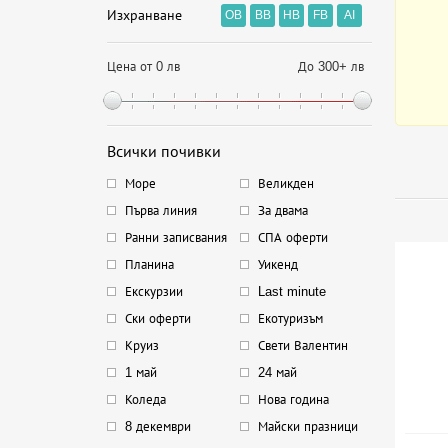
Изхранване
OB
BB
HB
FB
AI
Цена от 0 лв
До 300+ лв
Всички почивки
Море
Великден
Първа линия
За двама
Ранни записвания
СПА оферти
Планина
Уикенд
Екскурзии
Last minute
Ски оферти
Екотуризъм
Круиз
Свети Валентин
1 май
24 май
Коледа
Нова година
8 декември
Майски празници