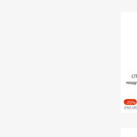
СП
нощу
Дат
-25%
192.0