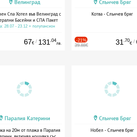
Велинград
Слънчев Бряг
зен Спа Хотел във Велинград с
Котва - Слънчев бряг
ерални Басейни и СПА Пакет
а: 28.07 - 23.12 + полупансион
67
.04
-21%
.70
131
31
/
/
€
лв.
€
39.88€
Паралия Катерини
Слънчев Бряг
ка на 20м от плажа в Паралия
Нобел - Слънчев бряг
ерини, включва нощувка със