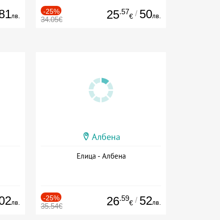
81
-25%
.57
50
25
/
лв.
лв.
€
34.05€
Албена
Елица - Албена
02
-25%
.59
52
26
/
лв.
лв.
€
35.54€