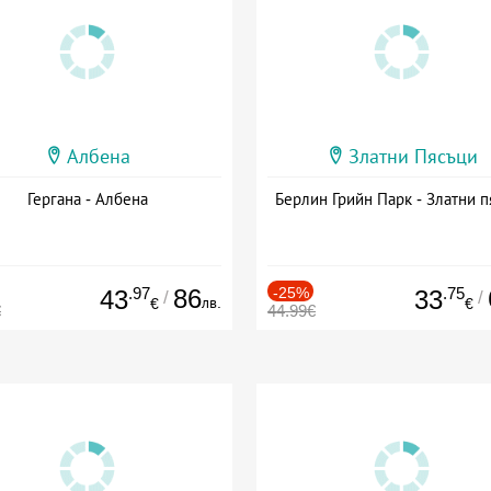
Албена
Златни Пясъци
Гергана - Албена
Берлин Грийн Парк - Златни п
.97
86
-25%
.75
43
33
/
/
лв.
€
€
€
44.99€