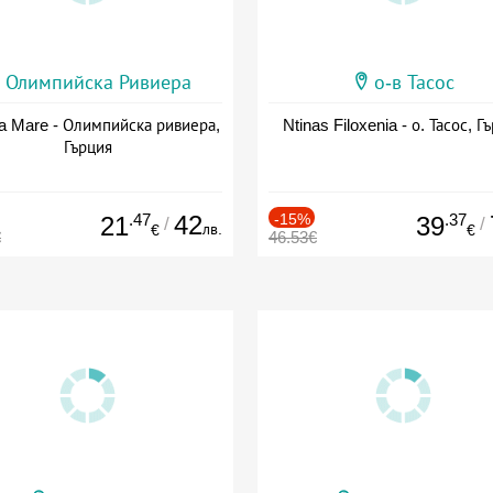
Олимпийска Ривиера
о-в Тасос
a Mare - Олимпийска ривиера,
Ntinas Filoxenia - о. Тасос, Г
Гърция
.47
42
-15%
.37
21
39
/
/
лв.
€
€
€
46.53€