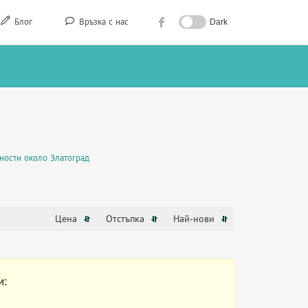
Блог
Връзка с нас
Dark
ности около Златоград
Цена
Отстъпка
Най-нови
и: