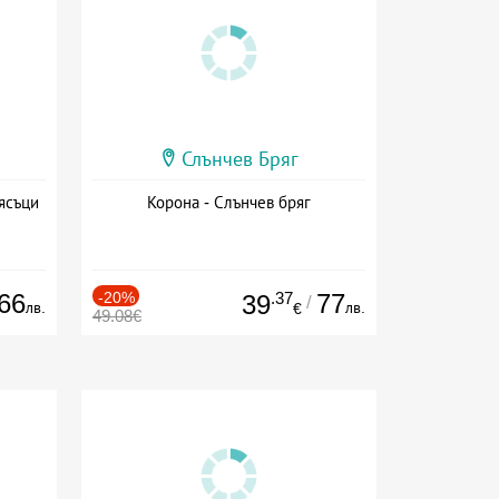
Слънчев Бряг
ясъци
Корона - Слънчев бряг
66
-20%
.37
77
39
/
лв.
лв.
€
49.08€