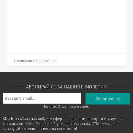
специално предложение
АБОНИРАЙ СЕ ЗА НАШИЯ Е-БЮЛЕТИН
Без спам. Отказ по всяко време.
Ofertini
събира най-добрите оферти за почивки, продукти и услуги с
отстъпки до -60%. Резервирай уикенд в планината, СПА релакс или
пазарувай изгодно – всичко на едно място!