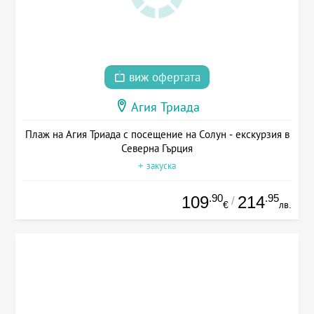
виж офертата
Агия Триада
Плаж на Агия Триада с посещение на Солун - екскурзия в
Северна Гърция
+ закуска
.90
.95
109
214
/
€
лв.