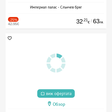
Империал палас - Слънчев бряг
-25%
.21
63
32
/
лв.
€
42.95€
виж офертата
Обзор