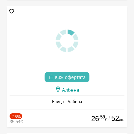
виж офертата
Албена
Елица - Албена
-25%
.59
52
26
/
лв.
€
35.54€