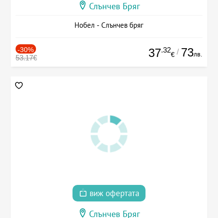
Слънчев Бряг
Нобел - Слънчев бряг
-30%
.32
73
37
/
лв.
€
53.17€
виж офертата
Слънчев Бряг