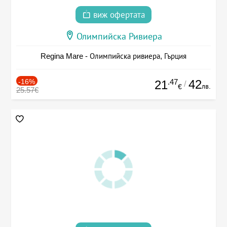
виж офертата
Олимпийска Ривиера
Regina Mare - Олимпийска ривиера, Гърция
-16%
.47
42
21
/
лв.
€
25.57€