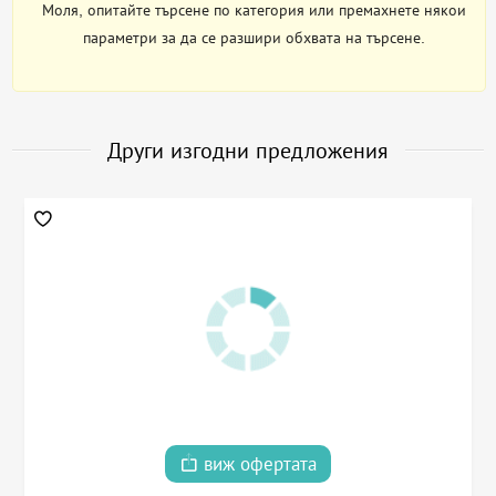
Моля, опитайте търсене по категория или премахнете някои
параметри за да се разшири обхвата на търсене.
Други изгодни предложения
виж офертата