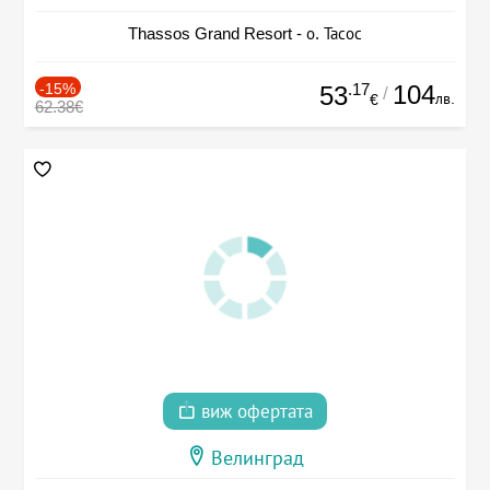
Thassos Grand Resort - о. Тасос
-15%
.17
104
53
/
лв.
€
62.38€
виж офертата
Велинград