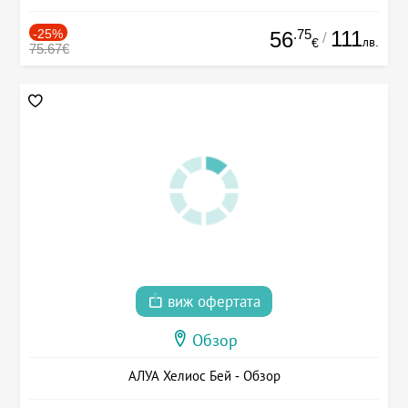
-25%
.75
111
56
/
лв.
€
75.67€
виж офертата
Обзор
АЛУА Хелиос Бей - Обзор