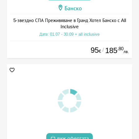
Банско
5-звездно СПА Преживяване в Гранд Хотел Банско с All
Inclusive
Дата: 01.07 - 30.09 + all inclusive
95
.80
185
/
€
лв.
виж офертата