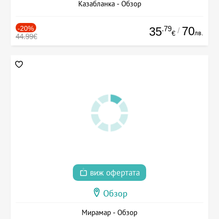
Казабланка - Обзор
-20%
.79
70
35
/
лв.
€
44.99€
виж офертата
Обзор
Мирамар - Обзор