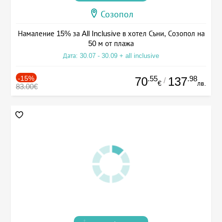
Созопол
Намаление 15% за All Inclusive в хотел Съни, Созопол на
50 м от плажа
Дата: 30.07 - 30.09 + all inclusive
-15%
.55
.98
70
137
/
€
лв.
83.00€