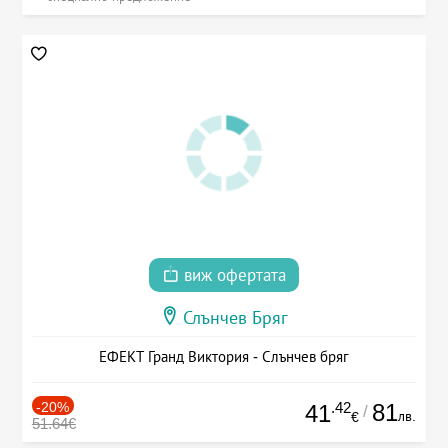
виж офертата
Слънчев Бряг
ЕФЕКТ Гранд Виктория - Слънчев бряг
-20%
.42
81
41
/
лв.
€
51.64€