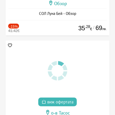
Обзор
СОЛ Луна Бей - Обзор
-15%
.28
69
35
/
лв.
€
41.42€
виж офертата
о-в Тасос