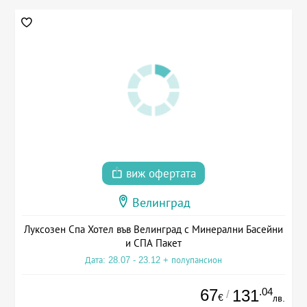
виж офертата
Велинград
Луксозен Спа Хотел във Велинград с Минерални Басейни
и СПА Пакет
Дата: 28.07 - 23.12 + полупансион
67
.04
131
/
€
лв.