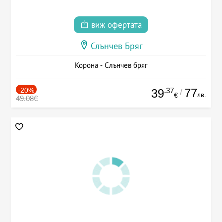
виж офертата
Слънчев Бряг
Корона - Слънчев бряг
-20%
.37
77
39
/
лв.
€
49.08€