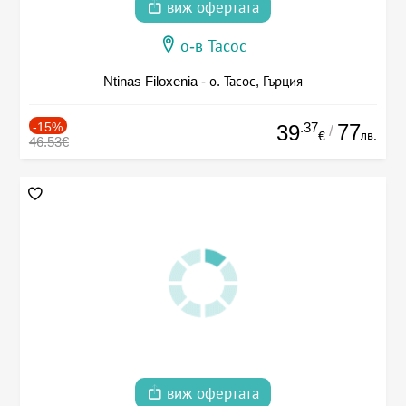
виж офертата
о-в Тасос
Ntinas Filoxenia - о. Тасос, Гърция
-15%
.37
77
39
/
лв.
€
46.53€
виж офертата