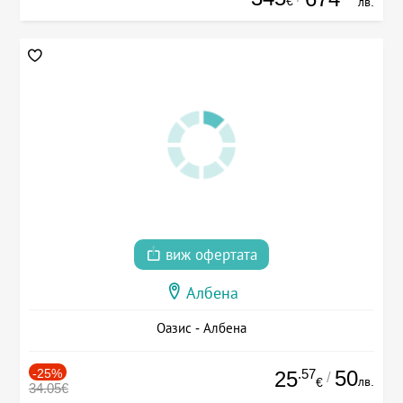
€
лв.
виж офертата
Албена
Оазис - Албена
-25%
.57
50
25
/
лв.
€
34.05€