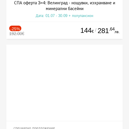
СПА оферта 3=4: Велинград - нощувки, изхранване и
минерални басейни
Дата: 01.07 - 30.09 + полупансион
-25%
144
.64
281
/
€
лв.
192.00€
специално предложение