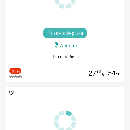
виж офертата
Албена
Нона - Албена
-25%
.61
54
27
/
лв.
€
37.02€