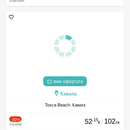
118.00€
виж офертата
Кавала
Tosca Beach- Кавала
-30%
.15
102
52
/
лв.
€
74.65€