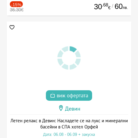
-15%
.68
60
30
/
лв.
€
36.30€
виж офертата
Девин
Летен релакс в Девин: Насладете се на лукс и минерални
басейни в СПА хотел Орфей
Дата: 06.08 - 06.09 + закуска