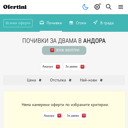
Ofertini
Почивки
Стоки
В града
Всички оферти
ПОЧИВКИ ЗА ДВАМА В
АНДОРА
ВИЖ ФИЛТРИ
Андора
За двама
Цена
Отстъпка
Най-нови
Няма намерени оферти по избраните критерии:
Андора
За двама