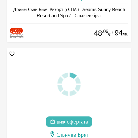
Дрийм Съни Бийч Резорт § СПА / Dreams Sunny Beach
Resort and Spa / - Слънчев бряг
-15%
.06
94
48
/
лв.
€
56.75€
виж офертата
Слънчев Бряг