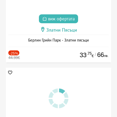
виж офертата
Златни Пясъци
Берлин Грийн Парк - Златни пясъци
-25%
.75
66
33
/
лв.
€
44.99€