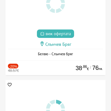
виж офертата
Слънчев Бряг
Белвю - Слънчев бряг
-20%
.86
76
38
/
лв.
€
48.57€