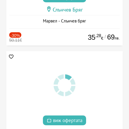
Слънчев Бряг
Марвел - Слънчев бряг
-30%
.28
69
35
/
лв.
€
50.11€
виж офертата