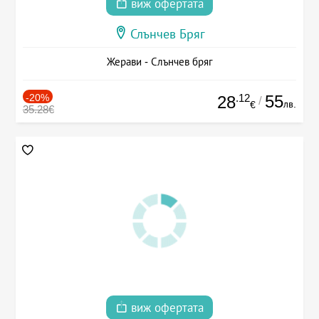
виж офертата
Слънчев Бряг
Жерави - Слънчев бряг
-20%
.12
55
28
/
лв.
€
35.28€
виж офертата