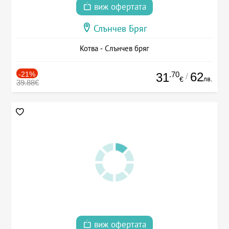
виж офертата
Слънчев Бряг
Котва - Слънчев бряг
-21%
.70
62
31
/
лв.
€
39.88€
виж офертата