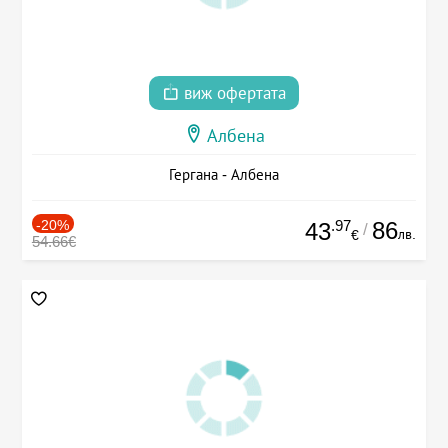
виж офертата
Албена
Гергана - Албена
-20%
.97
86
43
/
лв.
€
54.66€