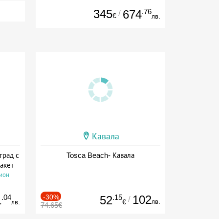
345
.76
674
/
€
лв.
Кавала
град с
Tosca Beach- Кавала
акет
сион
.04
-30%
.15
102
1
52
/
лв.
лв.
€
74.65€