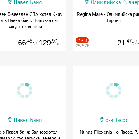
Павел Баня
Олимпийска Ривие
зен 5-звезден СПА хотел Княз
Regina Mare - Олимпийска ри
л в Павел баня: Нощувка със
Гърция
закуска и вечеря
а: 17.07 - 22.12 + полупансион
.45
.97
-16%
.47
66
129
21
/
/
€
лв.
€
25.57€
Павел Баня
о-в Тасос
о в Павел баня: Балнеохотел
Ntinas Filoxenia - о. Тасос, Г
амар 5* със закуска, вечеря и