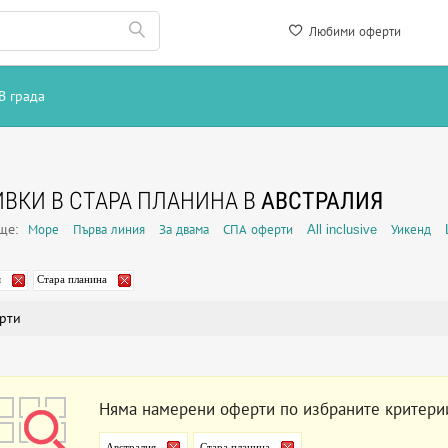
Любими оферти
В града
ВКИ В СТАРА ПЛАНИНА В
АВСТРАЛИЯ
още:
Море
Първа линия
За двама
СПА оферти
All inclusive
Уикенд
я
Стара планина
рти
Няма намерени оферти по избраните критери
Австралия
Стара планина