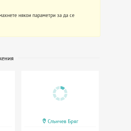
махнете някои параметри за да се
жения
Слънчев Бряг