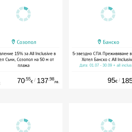
Созопол
Банско
ление 15% за All Inclusive в
5-звездно СПА Преживяване в
ел Съни, Созопол на 50 м от
Хотел Банско с All Inclusi
плажа
Дата: 01.07 - 30.09 + all inclus
а: 30.07 - 30.09 + all inclusive
.55
.98
95
70
137
18
/
/
€
€
лв.
€