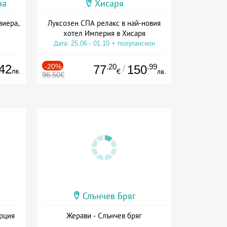
ра
Хисаря
виера,
Луксозен СПА релакс в най-новия
хотел Империя в Хисаря
Дата: 25.06 - 01.10 + полупансион
42
-20%
.20
.99
77
150
/
лв.
€
лв.
96.50€
Слънчев Бряг
ърция
Жерави - Слънчев бряг