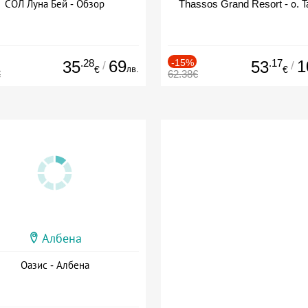
СОЛ Луна Бей - Обзор
Thassos Grand Resort - о. Т
.28
69
-15%
.17
1
35
53
/
/
лв.
€
€
€
62.38€
Албена
Оазис - Албена