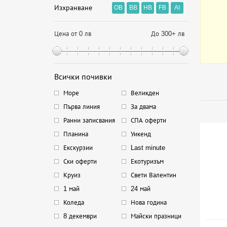
Изхранване
OB
BB
HB
FB
AI
Цена от 0 лв
До 300+ лв
Всички почивки
Море
Великден
Първа линия
За двама
Ранни записвания
СПА оферти
Планина
Уикенд
Екскурзии
Last minute
Ски оферти
Екотуризъм
Круиз
Свети Валентин
1 май
24 май
Коледа
Нова година
8 декември
Майски празници