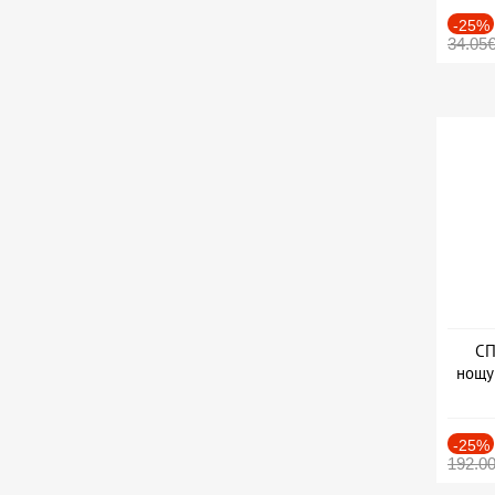
-25%
34.05
СП
нощу
Дат
-25%
192.0