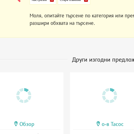
Моля, опитайте търсене по категория или пре
разшири обхвата на търсене.
Други изгодни предло
Обзор
о-в Тасос