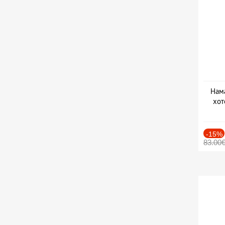
Нама
хот
Дат
-15%
83.00