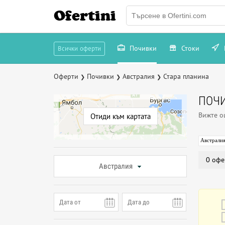
Ofertini
Почивки
Стоки
Всички оферти
Оферти
Почивки
Австралия
Стара планина
❯
❯
❯
ПОЧИ
Вижте 
Отиди към картата
Австрали
0 офе
Австралия