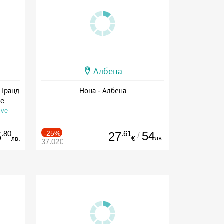
Албена
 Гранд
Нона - Албена
ve
ive
.80
-25%
.61
54
5
27
/
лв.
лв.
€
37.02€