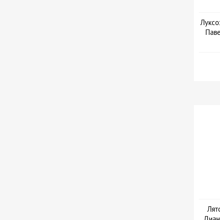
Луксо
Паве
Дат
Лят
Диан