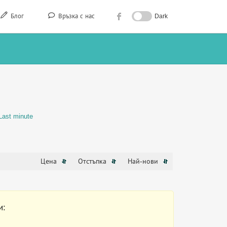
Блог
Връзка с нас
Dark
Last minute
Цена
Отстъпка
Най-нови
и: