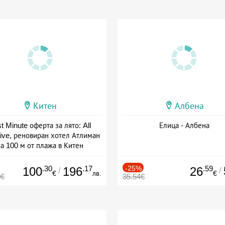
Китен
Албена
t Minute оферта за лято: All
Елица - Албена
sive, реновиран хотел Атлиман
а 100 м от плажа в Китен
а: 01.06 - 29.09 + all inclusive
.30
.17
-25%
.59
100
196
26
/
/
€
лв.
€
0€
35.54€