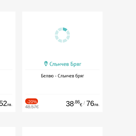
Слънчев Бряг
Белвю - Слънчев бряг
52
-20%
.86
76
38
/
лв.
лв.
€
48.57€