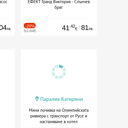
асос
ЕФЕКТ Гранд Виктория - Слънчев
бряг
04
-20%
.42
81
41
/
лв.
лв.
€
51.64€
Паралия Катерини
Мини почивка на Олимпийската
ривиера с транспорт от Русе и
настаняване в хотел
Дата: 18.09 - 23.09 + закуска