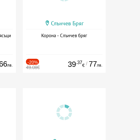
Слънчев Бряг
ясъци
Корона - Слънчев бряг
66
-20%
.37
77
39
/
лв.
лв.
€
49.08€