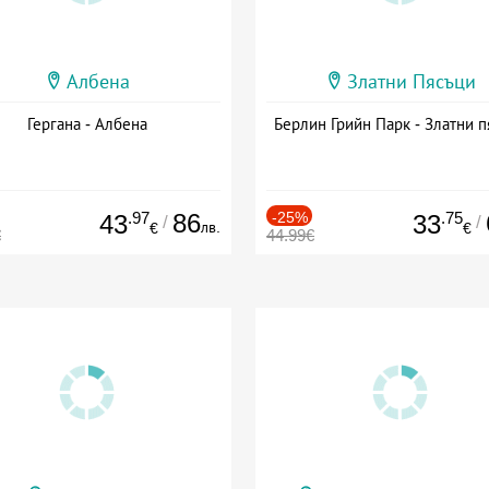
Албена
Златни Пясъци
Гергана - Албена
Берлин Грийн Парк - Златни п
.97
86
-25%
.75
43
33
/
/
лв.
€
€
€
44.99€