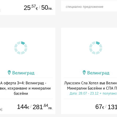
.57
50
25
/
специално предложение
лв.
€
€
Велинград
Велинград
А оферта 3=4: Велинград -
Луксозен Спа Хотел във Велин
вки, изхранване и минерални
Минерални Басейни и СПА П
басейни
Дата: 28.07 - 23.12 + полупан
а: 01.07 - 30.09 + полупансион
144
.64
67
281
13
/
/
€
€
лв.
0€