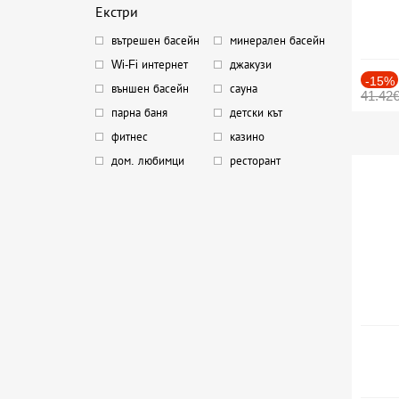
Екстри
вътрешен басейн
минерален басейн
Wi-Fi интернет
джакузи
-15%
външен басейн
сауна
41.42
парна баня
детски кът
фитнес
казино
дом. любимци
ресторант