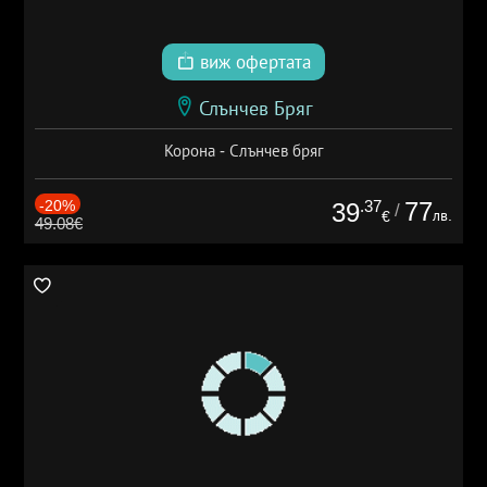
виж офертата
Слънчев Бряг
Корона - Слънчев бряг
-20%
.37
77
39
/
лв.
€
49.08€