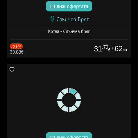
виж офертата
Слънчев Бряг
Котва - Слънчев бряг
-21%
.70
62
31
/
лв.
€
39.88€
виж офертата