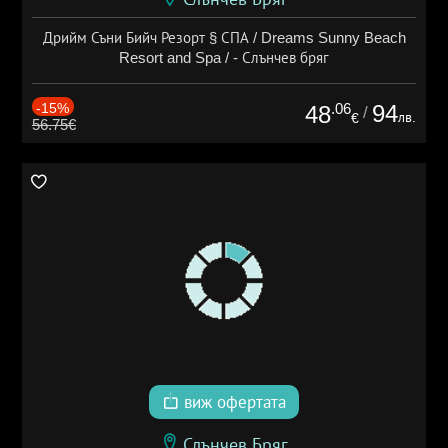
Дрийм Съни Бийч Резорт § СПА / Dreams Sunny Beach
Resort and Spa / - Слънчев бряг
-15%
.06
94
48
/
лв.
€
56.75€
виж офертата
Слънчев Бряг