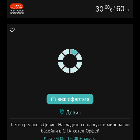
-15%
.68
60
30
/
лв.
€
36.30€
виж офертата
Девин
Летен релакс в Девин: Насладете се на лукс и минерални
басейни в СПА хотел Орфей
Дата: 06.08 - 06.09 + закуска