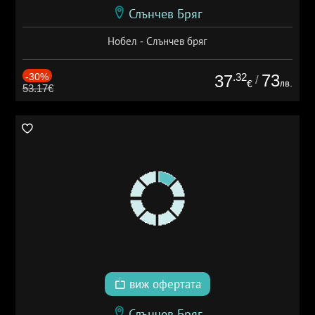
Слънчев Бряг
Нобел - Слънчев бряг
-30%
.32
73
37
/
лв.
€
53.17€
виж офертата
Слънчев Бряг