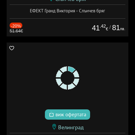
ЕФЕКТ Гранд Виктория - Слънчев бряг
-20%
.42
81
41
/
лв.
€
51.64€
виж офертата
Велинград