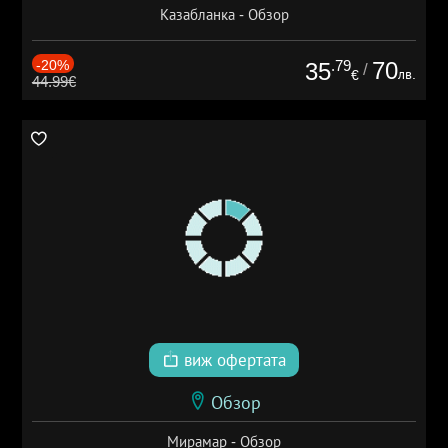
Казабланка - Обзор
-20%
.79
70
35
/
лв.
€
44.99€
виж офертата
Обзор
Мирамар - Обзор