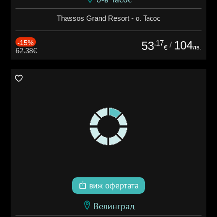
Thassos Grand Resort - о. Тасос
-15%
.17
104
53
/
лв.
€
62.38€
виж офертата
Велинград