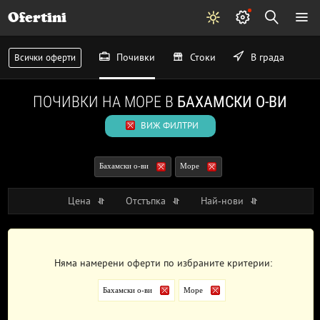
Ofertini
Почивки
Стоки
В града
Всички оферти
ПОЧИВКИ НА МОРЕ В
БАХАМСКИ О-ВИ
ВИЖ ФИЛТРИ
Бахамски о-ви
Море
Цена
Отстъпка
Най-нови
Няма намерени оферти по избраните критерии:
Бахамски о-ви
Море