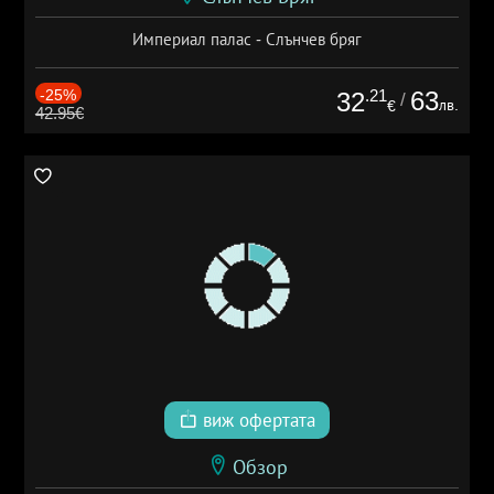
Империал палас - Слънчев бряг
-25%
.21
63
32
/
лв.
€
42.95€
виж офертата
Обзор