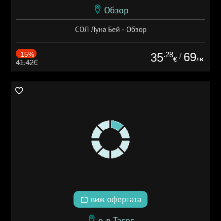
Обзор
СОЛ Луна Бей - Обзор
-15%
.28
69
35
/
лв.
€
41.42€
виж офертата
о-в Тасос