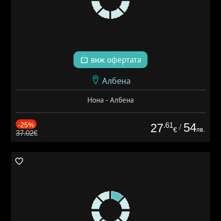
виж офертата
Албена
Нона - Албена
-25%
.61
54
27
/
лв.
€
37.02€