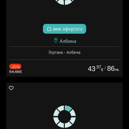
виж офертата
Албена
Гергана - Албена
-20%
.97
86
43
/
лв.
€
54.66€