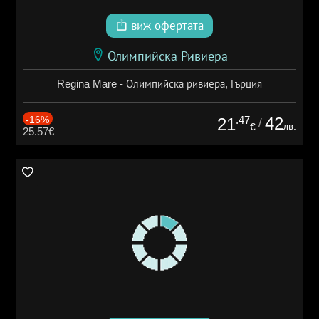
виж офертата
Олимпийска Ривиера
Regina Mare - Олимпийска ривиера, Гърция
-16%
.47
42
21
/
лв.
€
25.57€