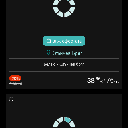
виж офертата
Слънчев Бряг
Белвю - Слънчев бряг
-20%
.86
76
38
/
лв.
€
48.57€