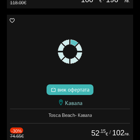
€
лв.
118.00€
виж офертата
Кавала
Tosca Beach- Кавала
-30%
.15
102
52
/
лв.
€
74.65€