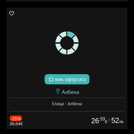
виж офертата
Албена
Елица - Албена
-25%
.59
52
26
/
лв.
€
35.54€