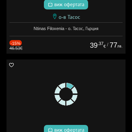
виж офертата
о-в Тасос
Ntinas Filoxenia - о. Тасос, Гърция
-15%
.37
77
39
/
лв.
€
46.53€
виж офертата