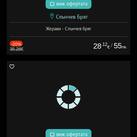
виж офертата
Слънчев Бряг
Жерави - Слънчев бряг
-20%
.12
55
28
/
лв.
€
35.28€
виж офертата