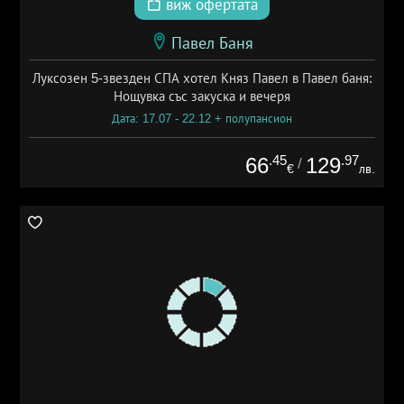
виж офертата
Павел Баня
Луксозен 5-звезден СПА хотел Княз Павел в Павел баня:
Нощувка със закуска и вечеря
Дата: 17.07 - 22.12 + полупансион
.45
.97
66
129
/
€
лв.