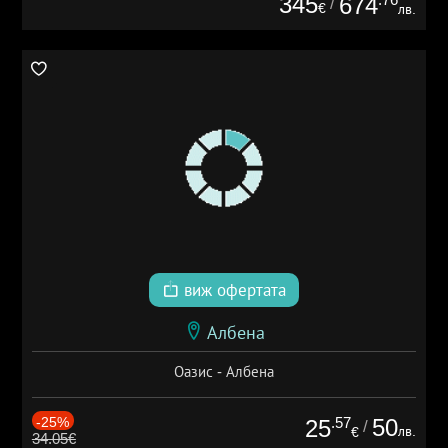
345
674
/
€
лв.
виж офертата
Албена
Оазис - Албена
-25%
.57
50
25
/
лв.
€
34.05€