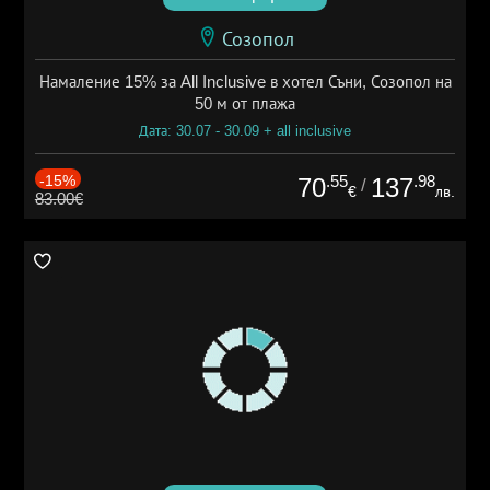
Созопол
Намаление 15% за All Inclusive в хотел Съни, Созопол на
50 м от плажа
Дата: 30.07 - 30.09 + all inclusive
-15%
.55
.98
70
137
/
€
лв.
83.00€