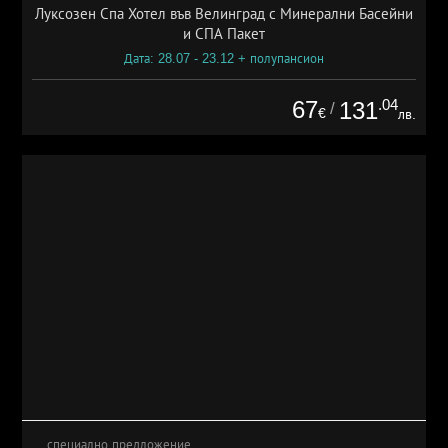
Луксозен Спа Хотел във Велинград с Минерални Басейни
и СПА Пакет
Дата: 28.07 - 23.12 + полупансион
67
.04
131
/
€
лв.
специално предложение