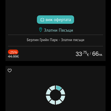
виж офертата
Златни Пясъци
Берлин Грийн Парк - Златни пясъци
-25%
.75
66
33
/
лв.
€
44.99€