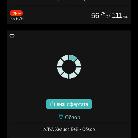
-25%
.75
111
56
/
лв.
€
75.67€
виж офертата
Обзор
АЛУА Хелиос Бей - Обзор