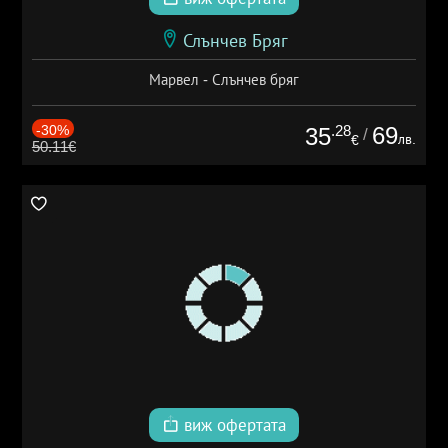
Слънчев Бряг
Марвел - Слънчев бряг
-30%
.28
69
35
/
лв.
€
50.11€
виж офертата