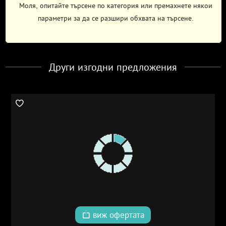
Моля, опитайте търсене по категория или премахнете някои
параметри за да се разшири обхвата на търсене.
Други изгодни предложения
виж офертата