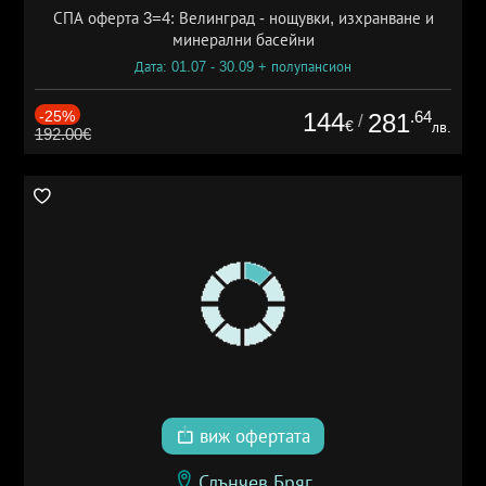
СПА оферта 3=4: Велинград - нощувки, изхранване и
минерални басейни
Дата: 01.07 - 30.09 + полупансион
-25%
144
.64
281
/
€
лв.
192.00€
виж офертата
Слънчев Бряг