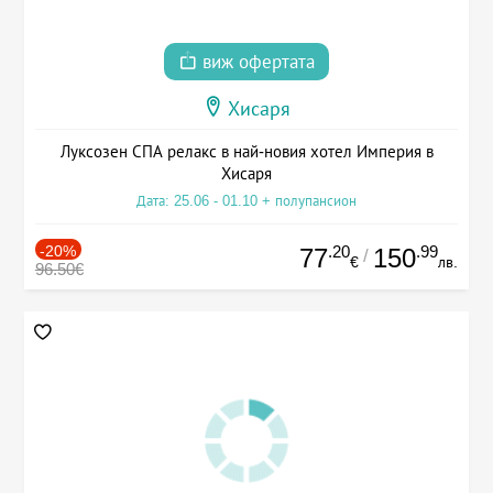
виж офертата
Хисаря
Луксозен СПА релакс в най-новия хотел Империя в
Хисаря
Дата: 25.06 - 01.10 + полупансион
-20%
.20
.99
77
150
/
€
лв.
96.50€