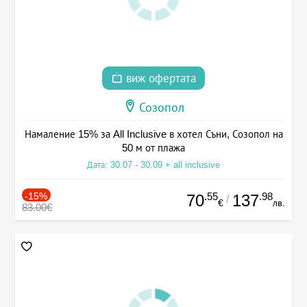
виж офертата
Созопол
Намаление 15% за All Inclusive в хотел Съни, Созопол на
50 м от плажа
Дата: 30.07 - 30.09 + all inclusive
-15%
.55
.98
70
137
/
€
лв.
83.00€