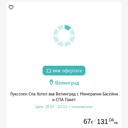
виж офертата
Велинград
Луксозен Спа Хотел във Велинград с Минерални Басейни
и СПА Пакет
Дата: 28.07 - 23.12 + полупансион
67
.04
131
/
€
лв.