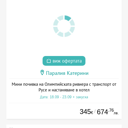
виж офертата
Паралия Катерини
Мини почивка на Олимпийската ривиера с транспорт от
Русе и настаняване в хотел
Дата: 18.09 - 23.09 + закуска
345
.76
674
/
€
лв.