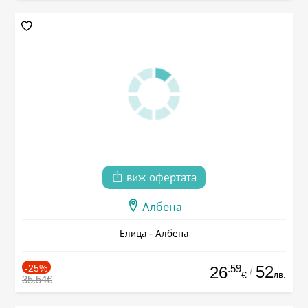
виж офертата
Албена
Елица - Албена
-25%
.59
52
26
/
лв.
€
35.54€