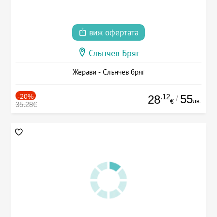
виж офертата
Слънчев Бряг
Жерави - Слънчев бряг
-20%
.12
55
28
/
лв.
€
35.28€