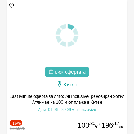
виж офертата
Китен
Last Minute оферта за лято: All Inclusive, реновиран хотел
Атлиман на 100 м от плажа в Китен
Дата: 01.06 - 29.09 + all inclusive
-15%
.30
.17
100
196
/
€
лв.
118.00€