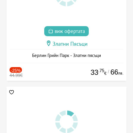
виж офертата
Златни Пясъци
Берлин Грийн Парк - Златни пясъци
-25%
.75
66
33
/
лв.
€
44.99€