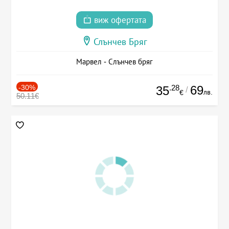
виж офертата
Слънчев Бряг
Марвел - Слънчев бряг
-30%
.28
69
35
/
лв.
€
50.11€