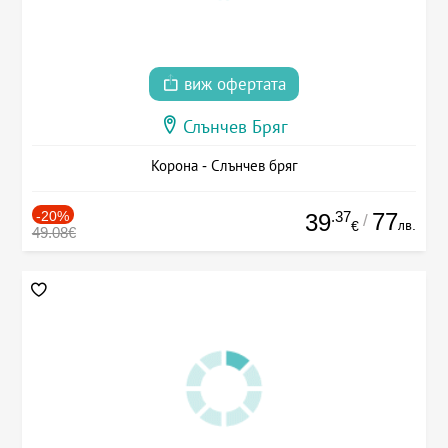
виж офертата
Слънчев Бряг
Корона - Слънчев бряг
-20%
.37
77
39
/
лв.
€
49.08€