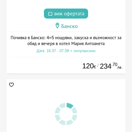
виж офертата
Банско
Почивка в Банско: 4=5 нощувки, закуска и възможност за
обяд и вечеря в хотел Мария Антоанета
Дата: 16.07 - 07.09 + полупансион
120
.70
234
/
€
лв.