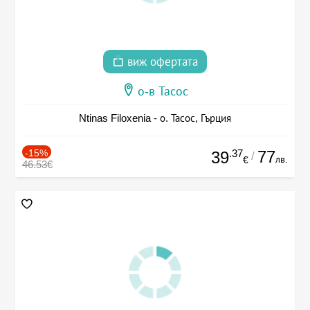
виж офертата
о-в Тасос
Ntinas Filoxenia - о. Тасос, Гърция
-15%
.37
77
39
/
лв.
€
46.53€