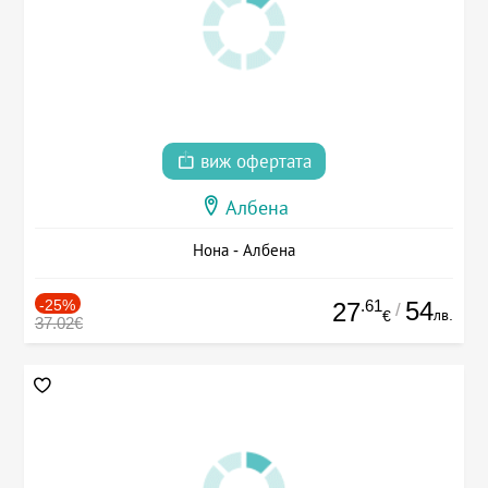
виж офертата
Албена
Нона - Албена
-25%
.61
54
27
/
лв.
€
37.02€