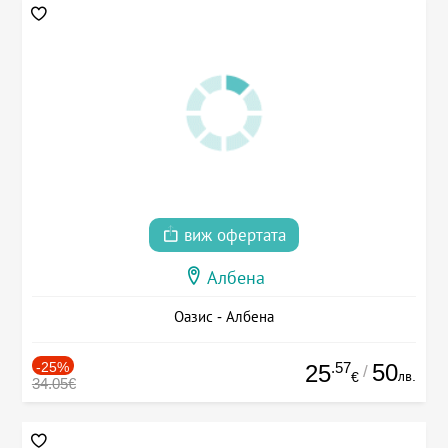
виж офертата
Албена
Оазис - Албена
-25%
.57
50
25
/
лв.
€
34.05€