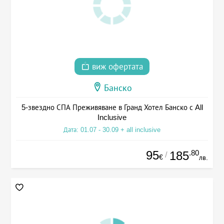
виж офертата
Банско
5-звездно СПА Преживяване в Гранд Хотел Банско с All
Inclusive
Дата: 01.07 - 30.09 + all inclusive
95
.80
185
/
€
лв.