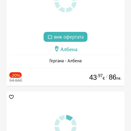
виж офертата
Албена
Гергана - Албена
-20%
.97
86
43
/
лв.
€
54.66€