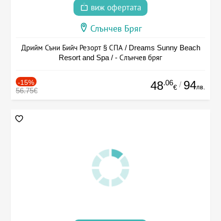
виж офертата
Слънчев Бряг
Дрийм Съни Бийч Резорт § СПА / Dreams Sunny Beach
Resort and Spa / - Слънчев бряг
-15%
.06
94
48
/
лв.
€
56.75€