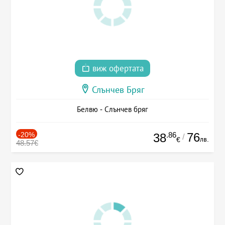
виж офертата
Слънчев Бряг
Белвю - Слънчев бряг
-20%
.86
76
38
/
лв.
€
48.57€