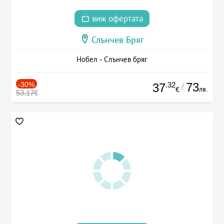
виж офертата
Слънчев Бряг
Нобел - Слънчев бряг
-30%
.32
73
37
/
лв.
€
53.17€