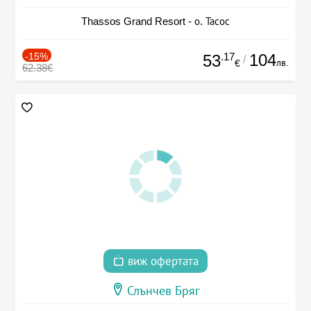
Thassos Grand Resort - о. Тасос
-15%
.17
104
53
/
лв.
€
62.38€
виж офертата
Слънчев Бряг