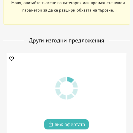
Моля, опитайте търсене по категория или премахнете някои
параметри за да се разшири обхвата на търсене.
Други изгодни предложения
виж офертата