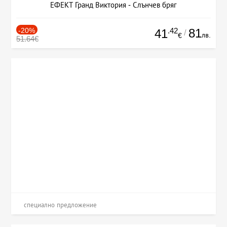
ЕФЕКТ Гранд Виктория - Слънчев бряг
-20%
.42
81
41
/
лв.
€
51.64€
специално предложение