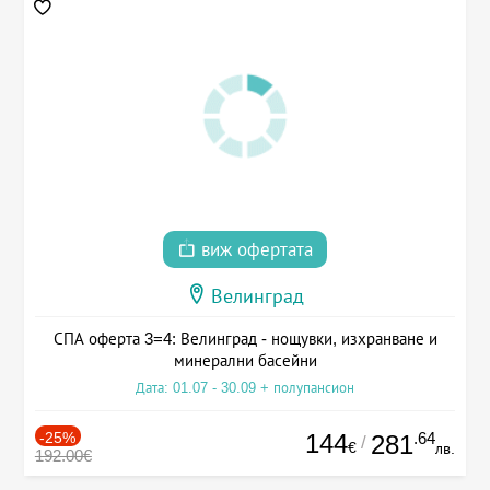
виж офертата
Велинград
СПА оферта 3=4: Велинград - нощувки, изхранване и
минерални басейни
Дата: 01.07 - 30.09 + полупансион
-25%
144
.64
281
/
€
лв.
192.00€