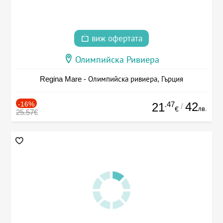
виж офертата
Олимпийска Ривиера
Regina Mare - Олимпийска ривиера, Гърция
-16%
.47
42
21
/
лв.
€
25.57€