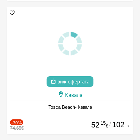
виж офертата
Кавала
Tosca Beach- Кавала
-30%
.15
102
52
/
лв.
€
74.65€