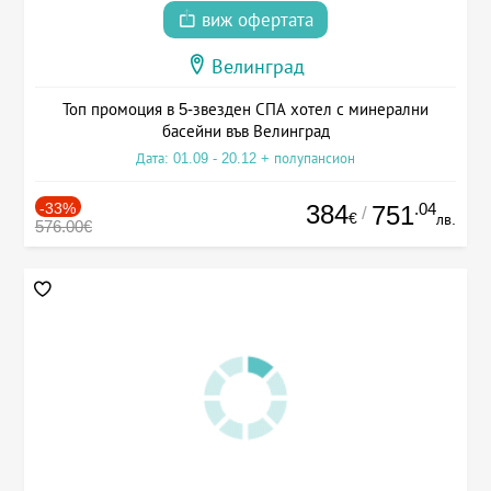
виж офертата
Велинград
Топ промоция в 5-звезден СПА хотел с минерални
басейни във Велинград
Дата: 01.09 - 20.12 + полупансион
-33%
384
.04
751
/
€
лв.
576.00€