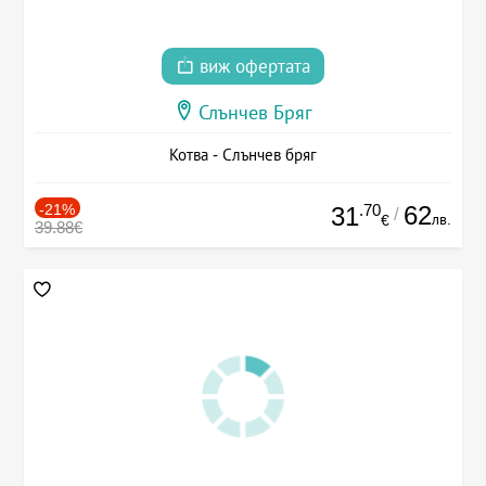
виж офертата
Слънчев Бряг
Котва - Слънчев бряг
-21%
.70
62
31
/
лв.
€
39.88€