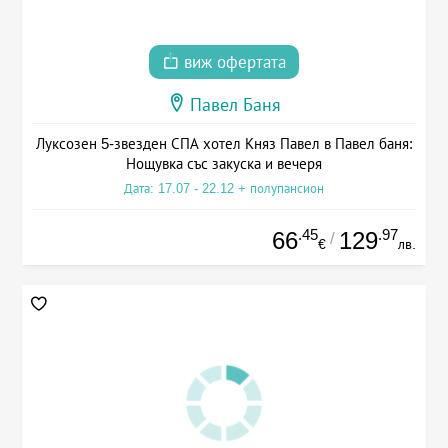
виж офертата
Павел Баня
Луксозен 5-звезден СПА хотел Княз Павел в Павел баня:
Нощувка със закуска и вечеря
Дата: 17.07 - 22.12 + полупансион
.45
.97
66
129
/
€
лв.