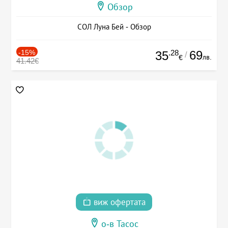
Обзор
СОЛ Луна Бей - Обзор
-15%
.28
69
35
/
лв.
€
41.42€
виж офертата
о-в Тасос