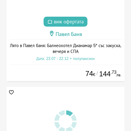
виж офертата
Павел Баня
Лято в Павел баня: Балнеохотел Дианамар 5* със закуска,
вечеря и СПА
Дата: 23.07 - 22.12 + полупансион
74
.73
144
/
€
лв.