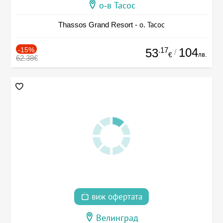
о-в Тасос
Thassos Grand Resort - о. Тасос
-15%
.17
104
53
/
лв.
€
62.38€
виж офертата
Велинград