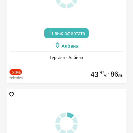
виж офертата
Албена
Гергана - Албена
-20%
.97
86
43
/
лв.
€
54.66€