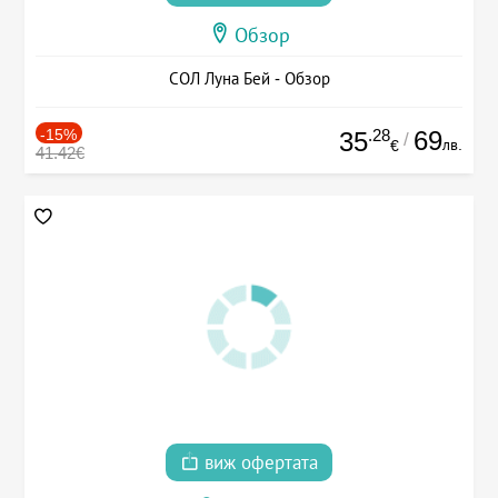
Обзор
СОЛ Луна Бей - Обзор
-15%
.28
69
35
/
лв.
€
41.42€
виж офертата