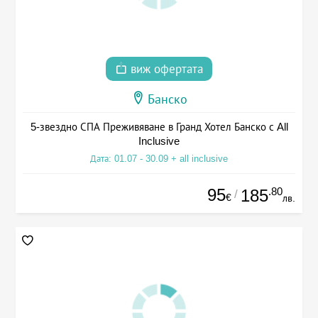
виж офертата
Банско
5-звездно СПА Преживяване в Гранд Хотел Банско с All
Inclusive
Дата: 01.07 - 30.09 + all inclusive
95
.80
185
/
€
лв.