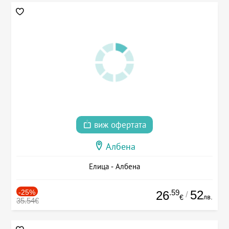
виж офертата
Албена
Елица - Албена
-25%
.59
52
26
/
лв.
€
35.54€