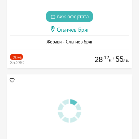
виж офертата
Слънчев Бряг
Жерави - Слънчев бряг
-20%
.12
55
28
/
лв.
€
35.28€