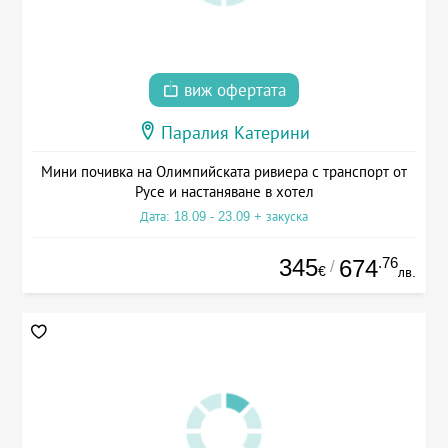
виж офертата
Паралия Катерини
Мини почивка на Олимпийската ривиера с транспорт от
Русе и настаняване в хотел
Дата: 18.09 - 23.09 + закуска
345
.76
674
/
€
лв.