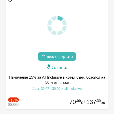
виж офертата
Созопол
Намаление 15% за All Inclusive в хотел Съни, Созопол на
50 м от плажа
Дата: 30.07 - 30.09 + all inclusive
-15%
.55
.98
70
137
/
€
лв.
83.00€