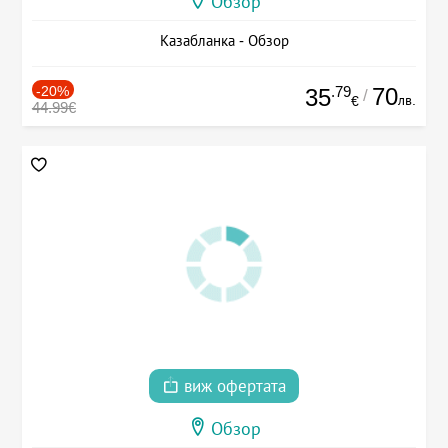
Обзор
Казабланка - Обзор
-20%
.79
70
35
/
лв.
€
44.99€
виж офертата
Обзор