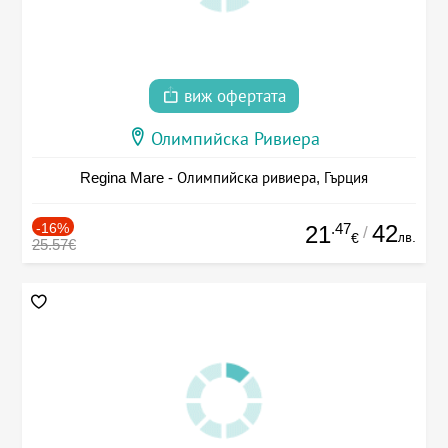
виж офертата
Олимпийска Ривиера
Regina Mare - Олимпийска ривиера, Гърция
-16%
.47
42
21
/
лв.
€
25.57€