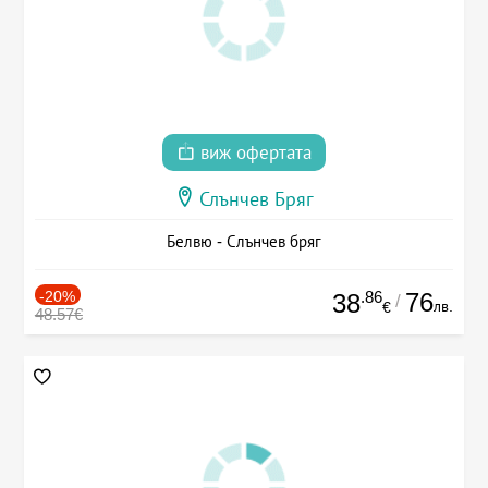
виж офертата
Слънчев Бряг
Белвю - Слънчев бряг
-20%
.86
76
38
/
лв.
€
48.57€