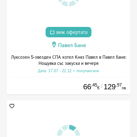
виж офертата
Павел Баня
Луксозен 5-звезден СПА хотел Княз Павел в Павел баня:
Нощувка със закуска и вечеря
Дата: 17.07 - 22.12 + полупансион
.45
.97
66
129
/
€
лв.