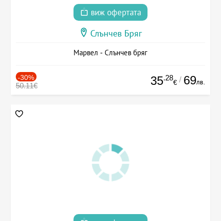
виж офертата
Слънчев Бряг
Марвел - Слънчев бряг
-30%
.28
69
35
/
лв.
€
50.11€