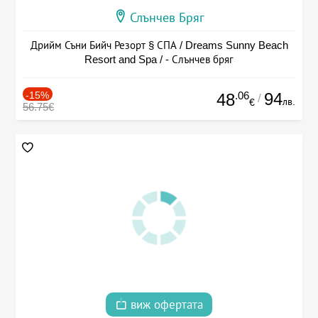
Слънчев Бряг
Дрийм Съни Бийч Резорт § СПА / Dreams Sunny Beach
Resort and Spa / - Слънчев бряг
-15%
.06
94
48
/
лв.
€
56.75€
виж офертата