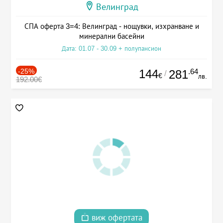
Велинград
СПА оферта 3=4: Велинград - нощувки, изхранване и
минерални басейни
Дата: 01.07 - 30.09 + полупансион
-25%
144
.64
281
/
€
лв.
192.00€
виж офертата