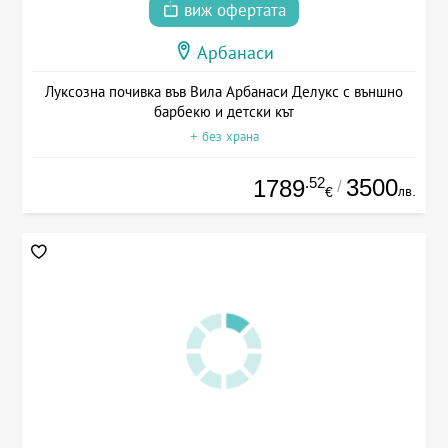
виж офертата
Арбанаси
Луксозна почивка във Вила Арбанаси Делукс с външно
барбекю и детски кът
+ без храна
.52
3500
1789
/
лв.
€