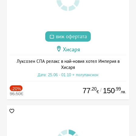
виж офертата
Хисаря
Луксозен СПА релакс в най-новия хотел Империя в
Хисаря
Дата: 25.06 - 01.10 + полупансион
-20%
.20
.99
77
150
/
€
лв.
96.50€