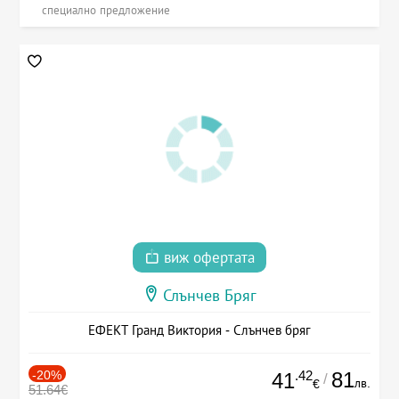
специално предложение
виж офертата
Слънчев Бряг
ЕФЕКТ Гранд Виктория - Слънчев бряг
-20%
.42
81
41
/
лв.
€
51.64€