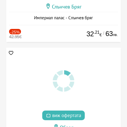
Слънчев Бряг
Империал палас - Слънчев бряг
-25%
.21
63
32
/
лв.
€
42.95€
виж офертата