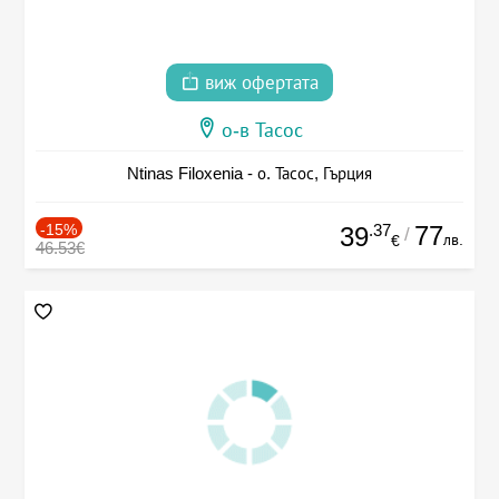
виж офертата
о-в Тасос
Ntinas Filoxenia - о. Тасос, Гърция
-15%
.37
77
39
/
лв.
€
46.53€