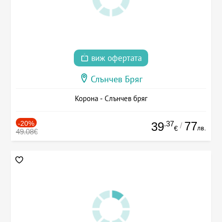
виж офертата
Слънчев Бряг
Корона - Слънчев бряг
-20%
.37
77
39
/
лв.
€
49.08€