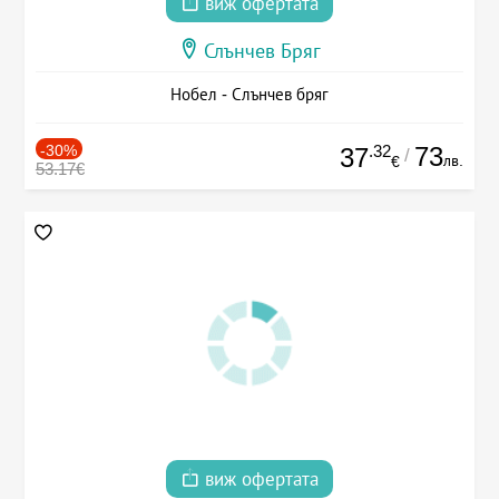
виж офертата
Слънчев Бряг
Нобел - Слънчев бряг
-30%
.32
73
37
/
лв.
€
53.17€
виж офертата