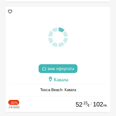
виж офертата
Кавала
Tosca Beach- Кавала
-30%
.15
102
52
/
лв.
€
74.65€