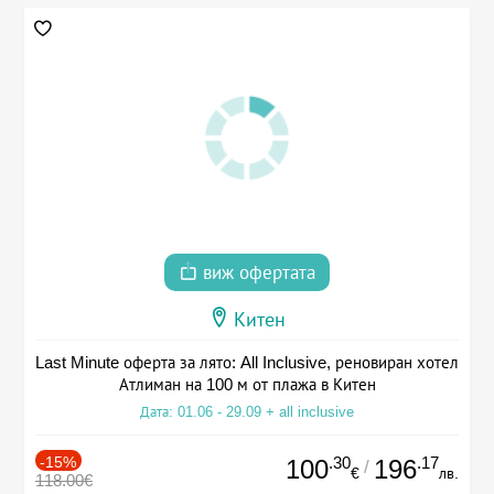
виж офертата
Китен
Last Minute оферта за лято: All Inclusive, реновиран хотел
Атлиман на 100 м от плажа в Китен
Дата: 01.06 - 29.09 + all inclusive
-15%
.30
.17
100
196
/
€
лв.
118.00€