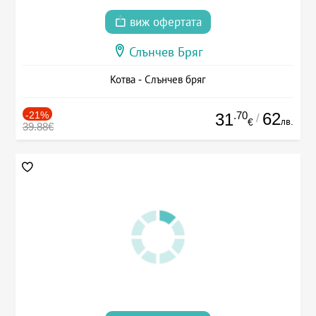
виж офертата
Слънчев Бряг
Котва - Слънчев бряг
-21%
.70
62
31
/
лв.
€
39.88€