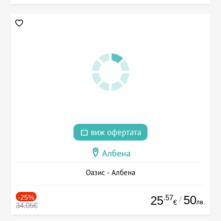
виж офертата
Албена
Оазис - Албена
-25%
.57
50
25
/
лв.
€
34.05€