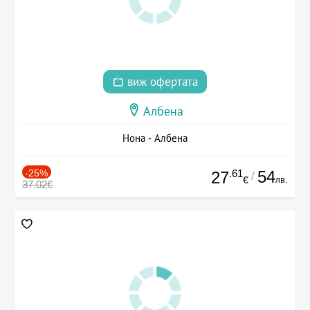
виж офертата
Албена
Нона - Албена
-25%
.61
54
27
/
лв.
€
37.02€