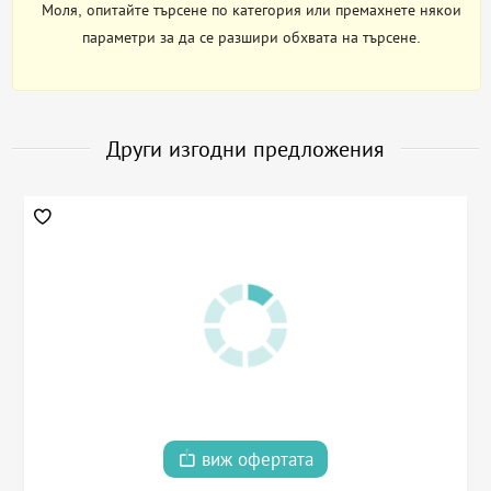
Моля, опитайте търсене по категория или премахнете някои
параметри за да се разшири обхвата на търсене.
Други изгодни предложения
виж офертата