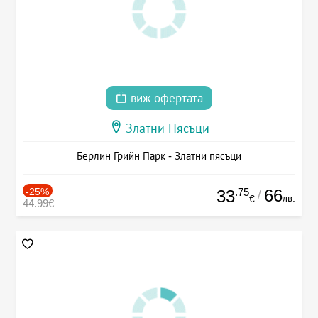
виж офертата
Златни Пясъци
Берлин Грийн Парк - Златни пясъци
-25%
.75
66
33
/
лв.
€
44.99€