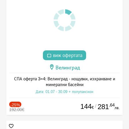
виж офертата
Велинград
СПА оферта 3=4: Велинград - нощувки, изхранване и
минерални басейни
Дата: 01.07 - 30.09 + полупансион
-25%
144
.64
281
/
€
лв.
192.00€