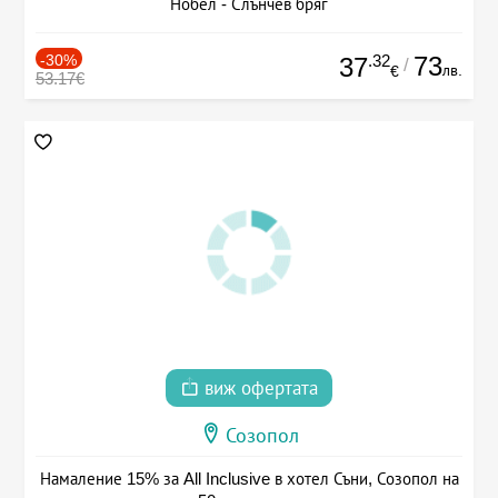
Нобел - Слънчев бряг
-30%
.32
73
37
/
лв.
€
53.17€
виж офертата
Созопол
Намаление 15% за All Inclusive в хотел Съни, Созопол на