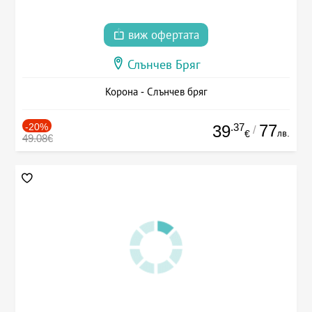
виж офертата
Слънчев Бряг
Корона - Слънчев бряг
-20%
.37
77
39
/
лв.
€
49.08€