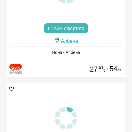
виж офертата
Албена
Нона - Албена
-25%
.61
54
27
/
лв.
€
37.02€