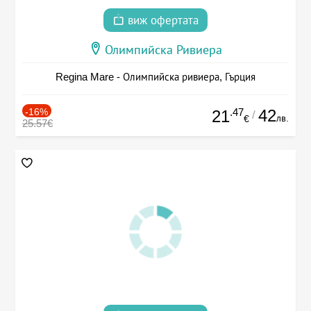
виж офертата
Олимпийска Ривиера
Regina Mare - Олимпийска ривиера, Гърция
-16%
.47
42
21
/
лв.
€
25.57€