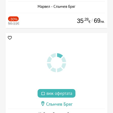
Марвел - Слънчев бряг
-30%
.28
69
35
/
лв.
€
50.11€
виж офертата
Слънчев Бряг