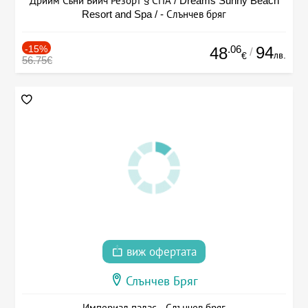
Дрийм Съни Бийч Резорт § СПА / Dreams Sunny Beach
Resort and Spa / - Слънчев бряг
-15%
.06
94
48
/
лв.
€
56.75€
виж офертата
Слънчев Бряг
Империал палас - Слънчев бряг