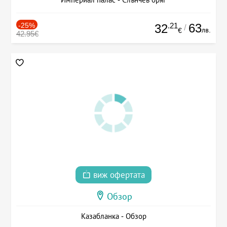
-25%
.21
63
32
/
лв.
€
42.95€
виж офертата
Обзор
Казабланка - Обзор