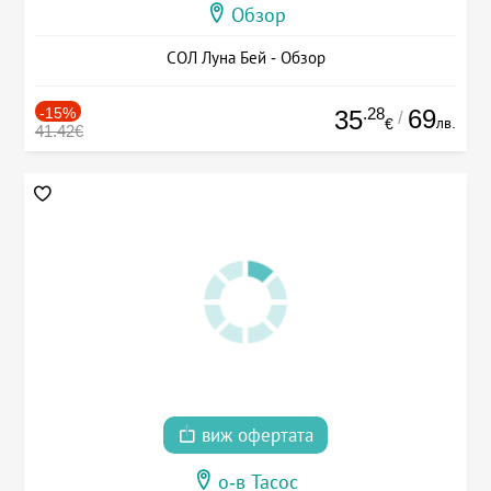
Обзор
СОЛ Луна Бей - Обзор
-15%
.28
69
35
/
лв.
€
41.42€
виж офертата
о-в Тасос