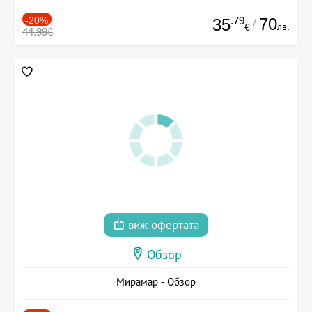
-20%
.79
70
35
/
лв.
€
44.99€
виж офертата
Обзор
Мирамар - Обзор