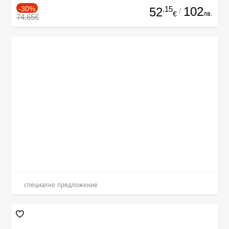
-30%
.15
102
52
/
лв.
€
74.65€
специално предложение