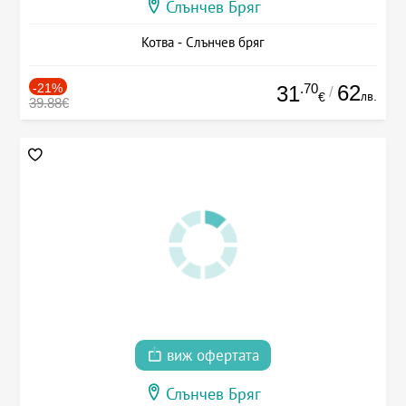
Слънчев Бряг
Котва - Слънчев бряг
-21%
.70
62
31
/
лв.
€
39.88€
виж офертата
Слънчев Бряг