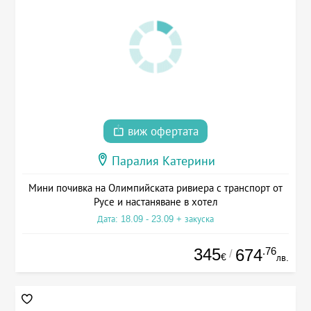
виж офертата
Паралия Катерини
Мини почивка на Олимпийската ривиера с транспорт от
Русе и настаняване в хотел
Дата: 18.09 - 23.09 + закуска
345
.76
674
/
€
лв.