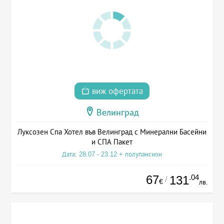
виж офертата
Велинград
Луксозен Спа Хотел във Велинград с Минерални Басейни
и СПА Пакет
Дата: 28.07 - 23.12 + полупансион
67
.04
131
/
€
лв.