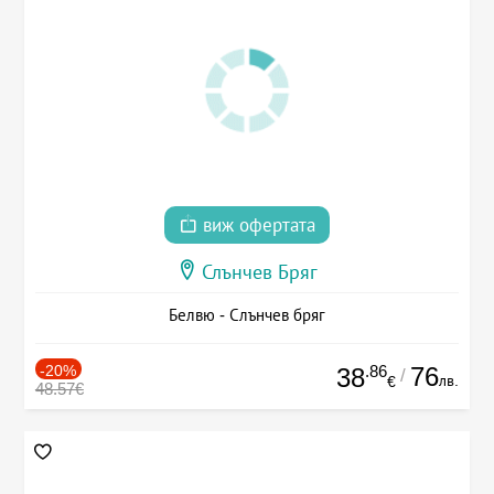
виж офертата
Слънчев Бряг
Белвю - Слънчев бряг
-20%
.86
76
38
/
лв.
€
48.57€