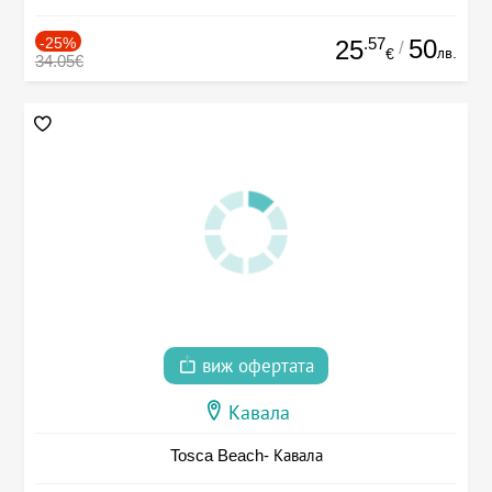
-25%
.57
50
25
/
лв.
€
34.05€
виж офертата
Кавала
Tosca Beach- Кавала