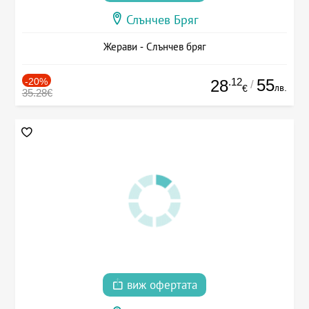
Слънчев Бряг
Жерави - Слънчев бряг
-20%
.12
55
28
/
лв.
€
35.28€
виж офертата