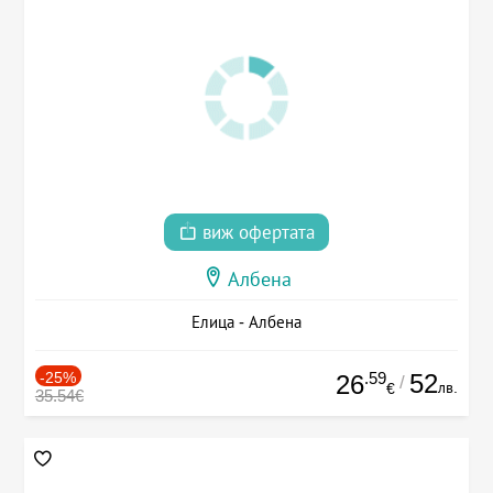
виж офертата
Албена
Елица - Албена
-25%
.59
52
26
/
лв.
€
35.54€