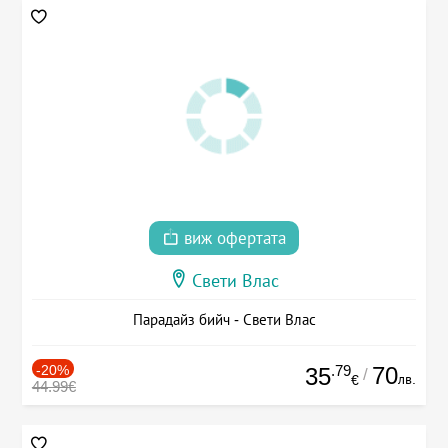
виж офертата
Свети Влас
Парадайз бийч - Свети Влас
-20%
.79
70
35
/
лв.
€
44.99€