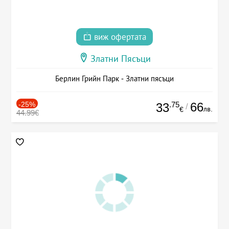
виж офертата
Златни Пясъци
Берлин Грийн Парк - Златни пясъци
-25%
.75
66
33
/
лв.
€
44.99€