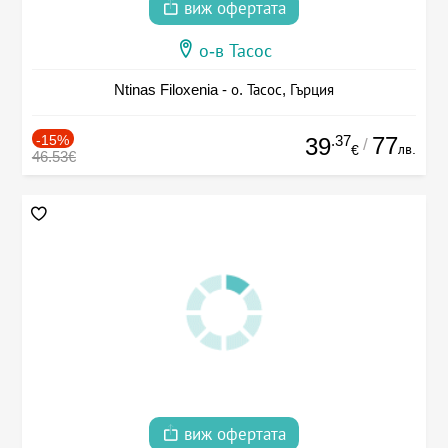
виж офертата
о-в Тасос
Ntinas Filoxenia - о. Тасос, Гърция
-15%
.37
77
39
/
лв.
€
46.53€
виж офертата