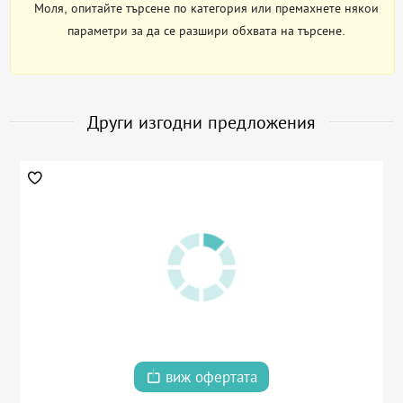
Моля, опитайте търсене по категория или премахнете някои
параметри за да се разшири обхвата на търсене.
Други изгодни предложения
виж офертата