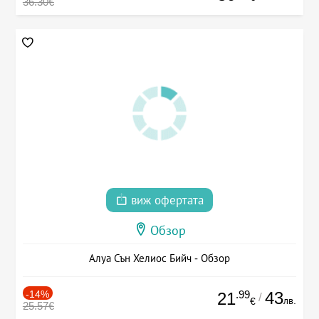
36.30€
виж офертата
Обзор
Алуа Сън Хелиос Бийч - Обзор
-14%
.99
43
21
/
лв.
€
25.57€