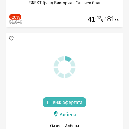
ЕФЕКТ Гранд Виктория - Слънчев бряг
-20%
.42
81
41
/
лв.
€
51.64€
виж офертата
Албена
Оазис - Албена