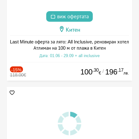
виж офертата
Китен
Last Minute оферта за лято: All Inclusive, реновиран хотел
Атлиман на 100 м от плажа в Китен
Дата: 01.06 - 29.09 + all inclusive
-15%
.30
.17
100
196
/
€
лв.
118.00€