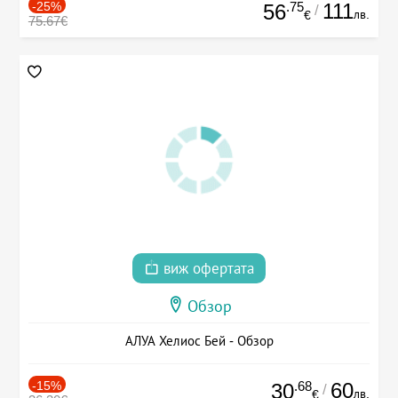
-25%
.75
111
56
/
лв.
€
75.67€
виж офертата
Обзор
АЛУА Хелиос Бей - Обзор
-15%
.68
60
30
/
лв.
€