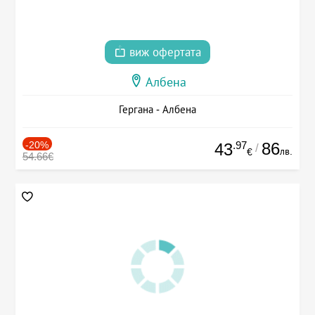
виж офертата
Албена
Гергана - Албена
-20%
.97
86
43
/
лв.
€
54.66€