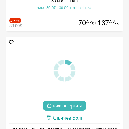
50 м от плажа
Дата: 30.07 - 30.09 + all inclusive
-15%
.55
.98
70
137
/
€
лв.
83.00€
виж офертата
Слънчев Бряг