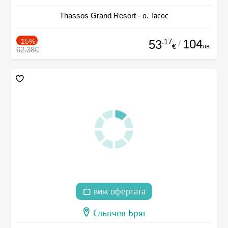
Thassos Grand Resort - о. Тасос
-15%
.17
104
53
/
лв.
€
62.38€
виж офертата
Слънчев Бряг