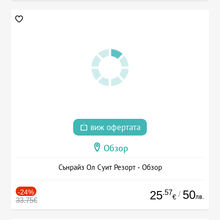
виж офертата
Обзор
Сънрайз Ол Суит Резорт - Обзор
-24%
.57
50
25
/
лв.
€
33.75€