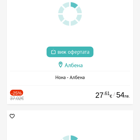
виж офертата
Албена
Нона - Албена
-25%
.61
54
27
/
лв.
€
37.02€