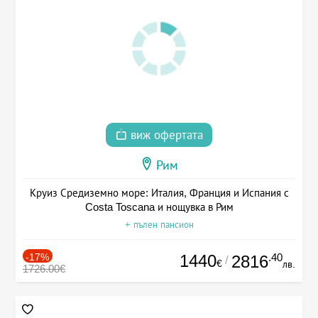
виж офертата
Рим
Круиз Средиземно море: Италия, Франция и Испания с
Costa Toscana и нощувка в Рим
+ пълен пансион
-17%
1440
.40
2816
/
€
лв.
1726.00€