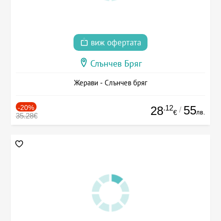
виж офертата
Слънчев Бряг
Жерави - Слънчев бряг
-20%
.12
55
28
/
лв.
€
35.28€