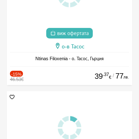
виж офертата
о-в Тасос
Ntinas Filoxenia - о. Тасос, Гърция
-15%
.37
77
39
/
лв.
€
46.53€