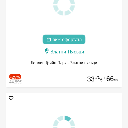
виж офертата
Златни Пясъци
Берлин Грийн Парк - Златни пясъци
-25%
.75
66
33
/
лв.
€
44.99€