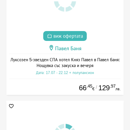
виж офертата
Павел Баня
Луксозен 5-звезден СПА хотел Княз Павел в Павел баня:
Нощувка със закуска и вечеря
Дата: 17.07 - 22.12 + полупансион
.45
.97
66
129
/
€
лв.