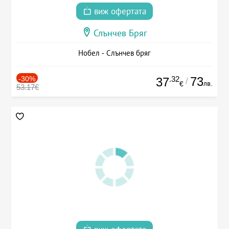
виж офертата
Слънчев Бряг
Нобел - Слънчев бряг
-30%
.32
73
37
/
лв.
€
53.17€