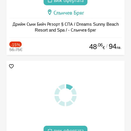
виж офертата
Слънчев Бряг
Дрийм Съни Бийч Резорт § СПА / Dreams Sunny Beach
Resort and Spa / - Слънчев бряг
-15%
.06
94
48
/
лв.
€
56.75€
виж офертата