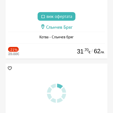
виж офертата
Слънчев Бряг
Котва - Слънчев бряг
-21%
.70
62
31
/
лв.
€
39.88€