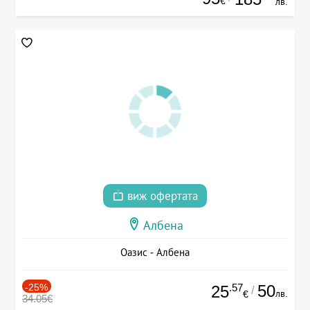
€
лв.
виж офертата
Албена
Оазис - Албена
-25%
.57
50
25
/
лв.
€
34.05€