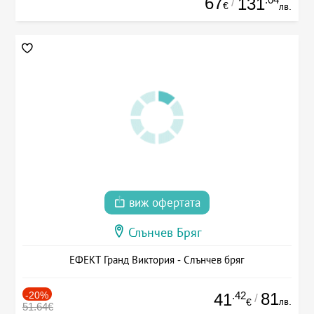
67
131
/
€
лв.
виж офертата
Слънчев Бряг
ЕФЕКТ Гранд Виктория - Слънчев бряг
-20%
.42
81
41
/
лв.
€
51.64€