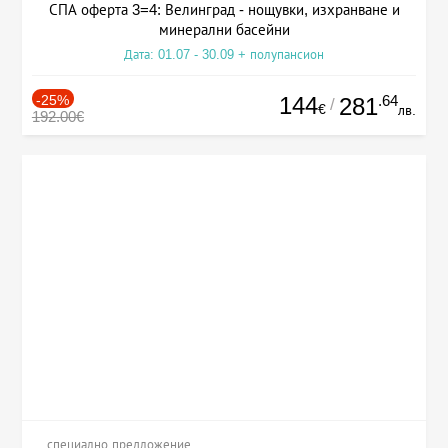
СПА оферта 3=4: Велинград - нощувки, изхранване и
минерални басейни
Дата: 01.07 - 30.09 + полупансион
-25%
144
.64
281
/
€
лв.
192.00€
специално предложение