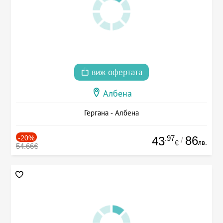
виж офертата
Албена
Гергана - Албена
-20%
.97
86
43
/
лв.
€
54.66€