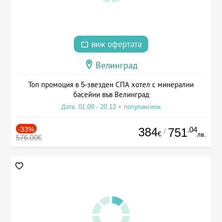
виж офертата
Велинград
Топ промоция в 5-звезден СПА хотел с минерални
басейни във Велинград
Дата: 01.09 - 20.12 + полупансион
-33%
384
.04
751
/
€
лв.
576.00€