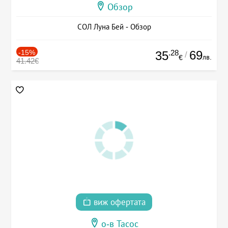
Обзор
СОЛ Луна Бей - Обзор
-15%
.28
69
35
/
лв.
€
41.42€
виж офертата
о-в Тасос