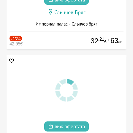
Слънчев Бряг
Империал палас - Слънчев бряг
-25%
.21
63
32
/
лв.
€
42.95€
виж офертата