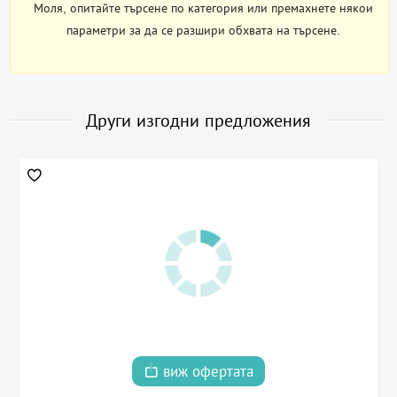
Моля, опитайте търсене по категория или премахнете някои
параметри за да се разшири обхвата на търсене.
Други изгодни предложения
виж офертата