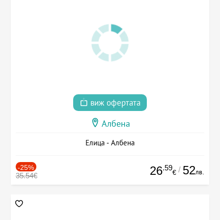
виж офертата
Албена
Елица - Албена
-25%
.59
52
26
/
лв.
€
35.54€