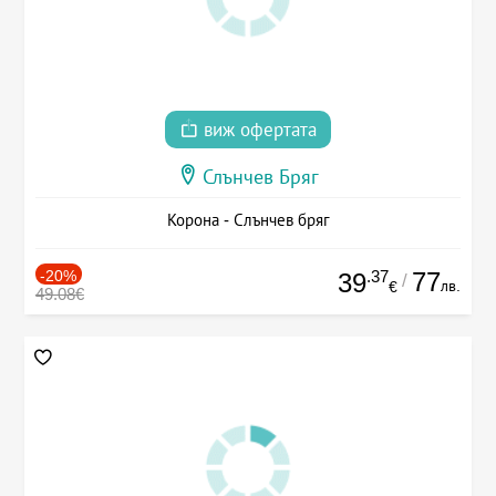
виж офертата
Слънчев Бряг
Корона - Слънчев бряг
-20%
.37
77
39
/
лв.
€
49.08€