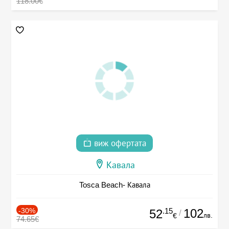
118.00€
виж офертата
Кавала
Tosca Beach- Кавала
-30%
.15
102
52
/
лв.
€
74.65€