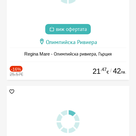
виж офертата
Олимпийска Ривиера
Regina Mare - Олимпийска ривиера, Гърция
-16%
.47
42
21
/
лв.
€
25.57€