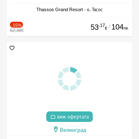
Thassos Grand Resort - о. Тасос
-15%
.17
104
53
/
лв.
€
62.38€
виж офертата
Велинград