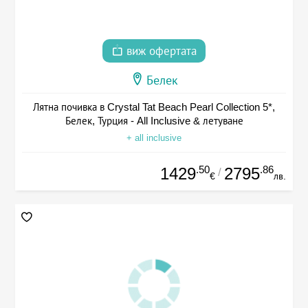
виж офертата
Белек
Лятна почивка в Crystal Tat Beach Pearl Collection 5*,
Белек, Турция - All Inclusive & летуване
+ all inclusive
.50
.86
1429
2795
/
€
лв.