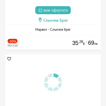
виж офертата
Слънчев Бряг
Марвел - Слънчев бряг
-30%
.28
69
35
/
лв.
€
50.11€