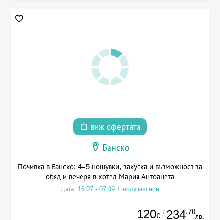
виж офертата
Банско
Почивка в Банско: 4=5 нощувки, закуска и възможност за
обяд и вечеря в хотел Мария Антоанета
Дата: 16.07 - 07.09 + полупансион
120
.70
234
/
€
лв.