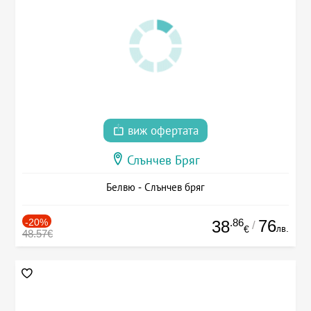
виж офертата
Слънчев Бряг
Белвю - Слънчев бряг
-20%
.86
76
38
/
лв.
€
48.57€