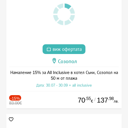
виж офертата
Созопол
Намаление 15% за All Inclusive в хотел Съни, Созопол на
50 м от плажа
Дата: 30.07 - 30.09 + all inclusive
-15%
.55
.98
70
137
/
€
лв.
83.00€