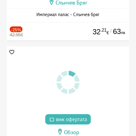
Слънчев Бряг
Империал палас - Слънчев бряг
-25%
.21
63
32
/
лв.
€
42.95€
виж офертата
Обзор