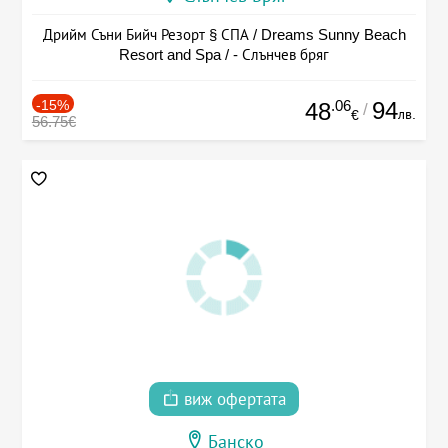
Дрийм Съни Бийч Резорт § СПА / Dreams Sunny Beach
Resort and Spa / - Слънчев бряг
-15%
.06
94
48
/
лв.
€
56.75€
виж офертата
Банско