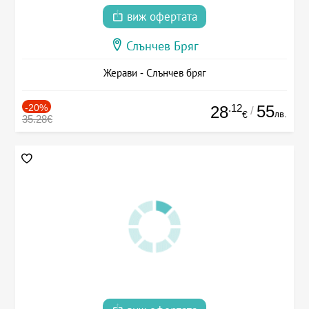
виж офертата
Слънчев Бряг
Жерави - Слънчев бряг
-20%
.12
55
28
/
лв.
€
35.28€