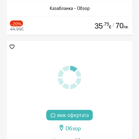
Казабланка - Обзор
-20%
.79
70
35
/
лв.
€
44.99€
виж офертата
Обзор