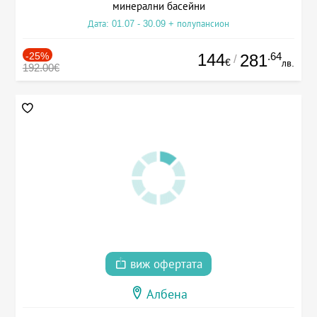
минерални басейни
Дата: 01.07 - 30.09 + полупансион
-25%
144
.64
281
/
€
лв.
192.00€
виж офертата
Албена