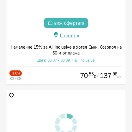
виж офертата
Созопол
Намаление 15% за All Inclusive в хотел Съни, Созопол на
50 м от плажа
Дата: 30.07 - 30.09 + all inclusive
-15%
.55
.98
70
137
/
€
лв.
83.00€