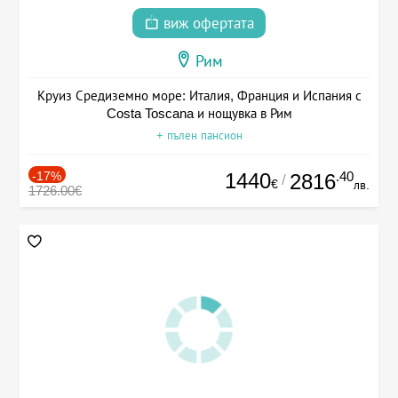
виж офертата
Рим
Круиз Средиземно море: Италия, Франция и Испания с
Costa Toscana и нощувка в Рим
+ пълен пансион
-17%
1440
.40
2816
/
€
лв.
1726.00€