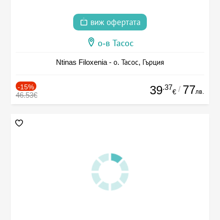
виж офертата
о-в Тасос
Ntinas Filoxenia - о. Тасос, Гърция
-15%
.37
77
39
/
лв.
€
46.53€