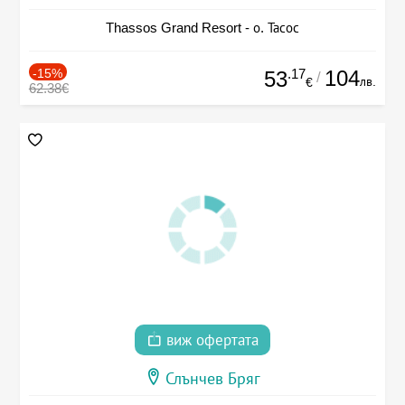
Thassos Grand Resort - о. Тасос
-15%
.17
104
53
/
лв.
€
62.38€
виж офертата
Слънчев Бряг