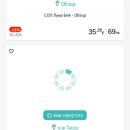
Обзор
СОЛ Луна Бей - Обзор
-15%
.28
69
35
/
лв.
€
41.42€
виж офертата
о-в Тасос