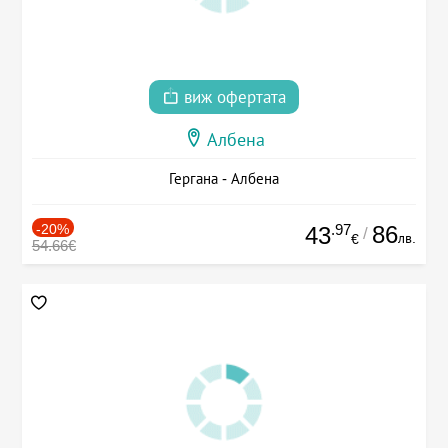
виж офертата
Албена
Гергана - Албена
-20%
.97
86
43
/
лв.
€
54.66€