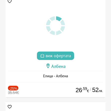
виж офертата
Албена
Елица - Албена
-25%
.59
52
26
/
лв.
€
35.54€