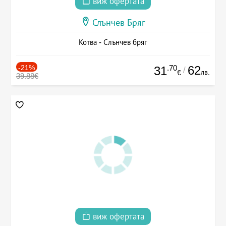
виж офертата
Слънчев Бряг
Котва - Слънчев бряг
-21%
.70
62
31
/
лв.
€
39.88€
виж офертата