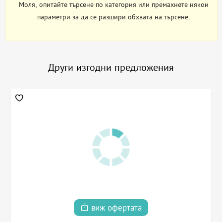
Моля, опитайте търсене по категория или премахнете някои
параметри за да се разшири обхвата на търсене.
Други изгодни предложения
виж офертата