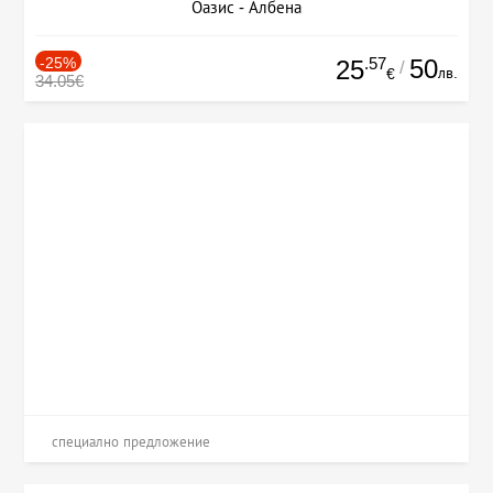
Оазис - Албена
-25%
.57
50
25
/
лв.
€
34.05€
специално предложение