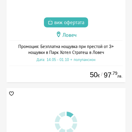
виж офертата
Ловеч
Промоция: Безплатна нощувка при престой от 3+
нощувки в Парк Хотел Стратеш в Ловеч
Дата: 14.05 - 01.10 + полупансион
50
.79
97
/
€
лв.