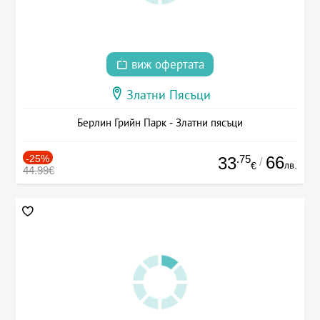
виж офертата
Златни Пясъци
Берлин Грийн Парк - Златни пясъци
-25%
.75
66
33
/
лв.
€
44.99€