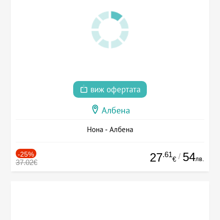
виж офертата
Албена
Нона - Албена
-25%
.61
54
27
/
лв.
€
37.02€