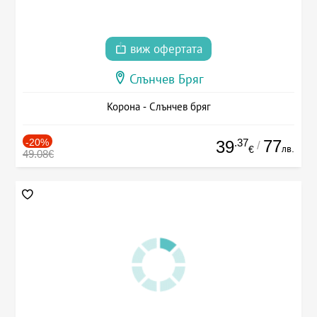
виж офертата
Слънчев Бряг
Корона - Слънчев бряг
-20%
.37
77
39
/
лв.
€
49.08€