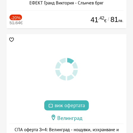
ЕФЕКТ Гранд Виктория - Слънчев бряг
-20%
.42
81
41
/
лв.
€
51.64€
виж офертата
Велинград
СПА оферта 3=4: Велинград - нощувки, изхранване и