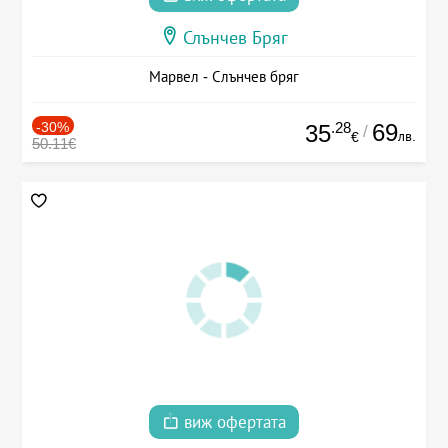
Слънчев Бряг
Марвел - Слънчев бряг
-30%
.28
69
35
/
лв.
€
50.11€
виж офертата