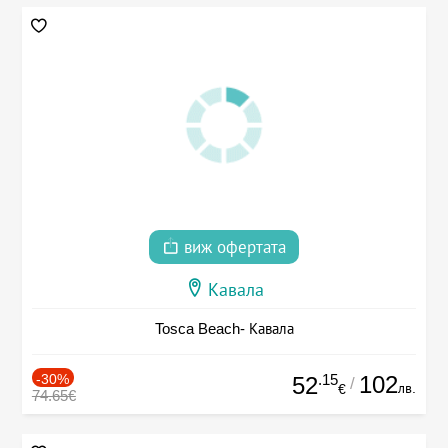
виж офертата
Кавала
Tosca Beach- Кавала
-30%
.15
102
52
/
лв.
€
74.65€