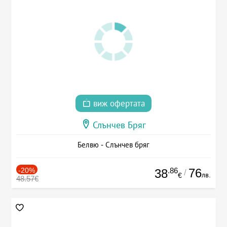
виж офертата
Слънчев Бряг
Белвю - Слънчев бряг
-20%
.86
76
38
/
лв.
€
48.57€