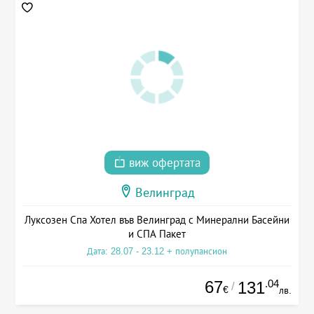
виж офертата
Велинград
Луксозен Спа Хотел във Велинград с Минерални Басейни
и СПА Пакет
Дата: 28.07 - 23.12 + полупансион
67
.04
131
/
€
лв.