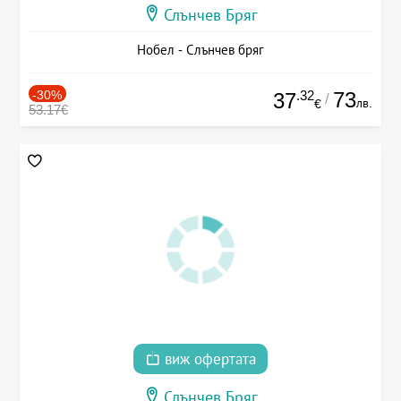
Слънчев Бряг
Нобел - Слънчев бряг
-30%
.32
73
37
/
лв.
€
53.17€
виж офертата
Слънчев Бряг