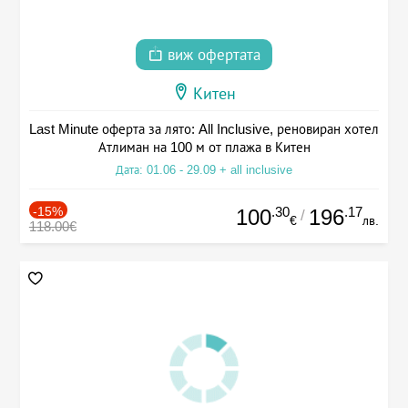
виж офертата
Китен
Last Minute оферта за лято: All Inclusive, реновиран хотел
Атлиман на 100 м от плажа в Китен
Дата: 01.06 - 29.09 + all inclusive
-15%
.30
.17
100
196
/
€
лв.
118.00€