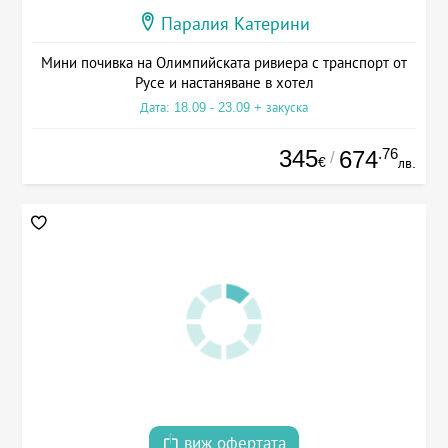
Паралия Катерини
Мини почивка на Олимпийската ривиера с транспорт от
Русе и настаняване в хотел
Дата: 18.09 - 23.09 + закуска
345
.76
674
/
€
лв.
виж офертата