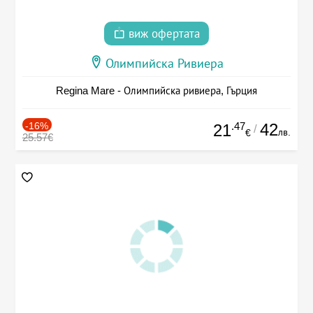
виж офертата
Олимпийска Ривиера
Regina Mare - Олимпийска ривиера, Гърция
-16%
.47
42
21
/
лв.
€
25.57€