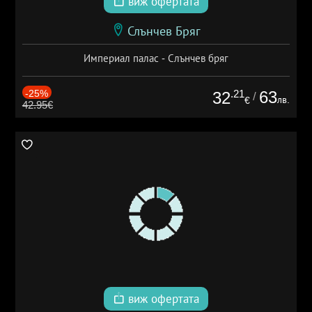
виж офертата
Слънчев Бряг
Империал палас - Слънчев бряг
-25%
.21
63
32
/
лв.
€
42.95€
виж офертата