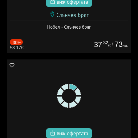
виж офертата
Слънчев Бряг
Нобел - Слънчев бряг
-30%
.32
73
37
/
лв.
€
53.17€
виж офертата