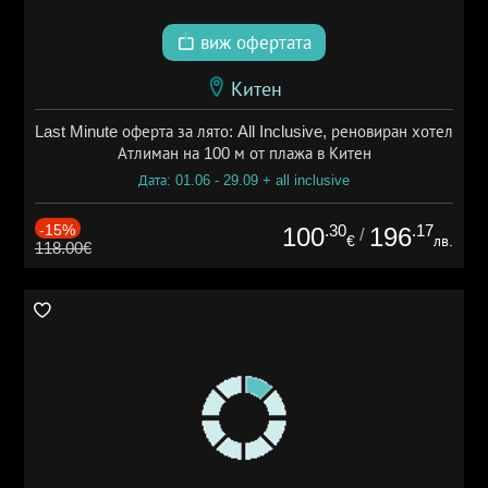
виж офертата
Китен
Last Minute оферта за лято: All Inclusive, реновиран хотел
Атлиман на 100 м от плажа в Китен
Дата: 01.06 - 29.09 + all inclusive
-15%
.30
.17
100
196
/
€
лв.
118.00€