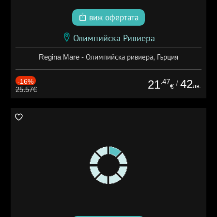
виж офертата
Олимпийска Ривиера
Regina Mare - Олимпийска ривиера, Гърция
-16%
.47
42
21
/
лв.
€
25.57€