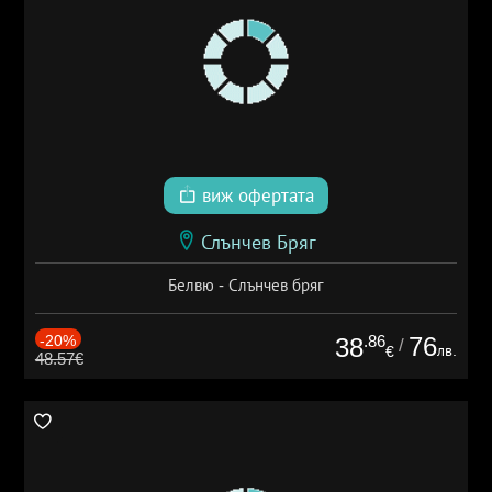
виж офертата
Слънчев Бряг
Белвю - Слънчев бряг
-20%
.86
76
38
/
лв.
€
48.57€