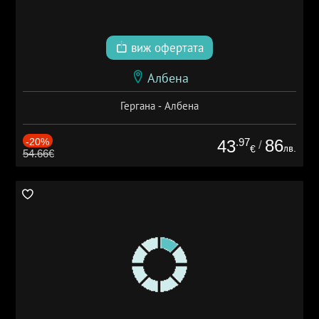
виж офертата
Албена
Гергана - Албена
-20%
.97
86
43
/
лв.
€
54.66€