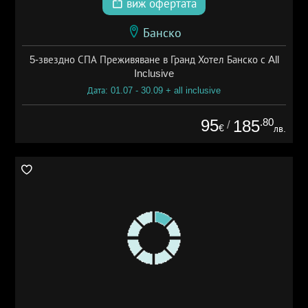
виж офертата
Банско
5-звездно СПА Преживяване в Гранд Хотел Банско с All
Inclusive
Дата: 01.07 - 30.09 + all inclusive
95
.80
185
/
€
лв.