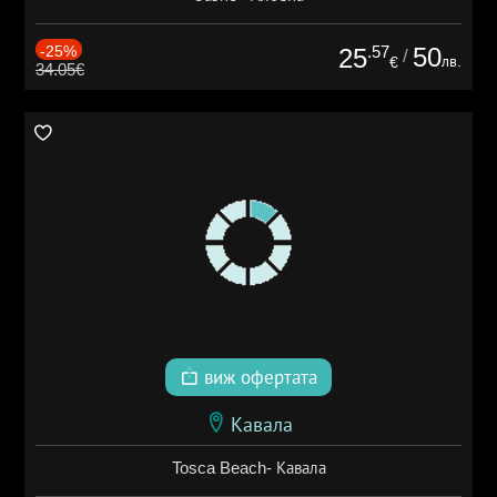
-25%
.57
50
25
/
лв.
€
34.05€
виж офертата
Кавала
Tosca Beach- Кавала