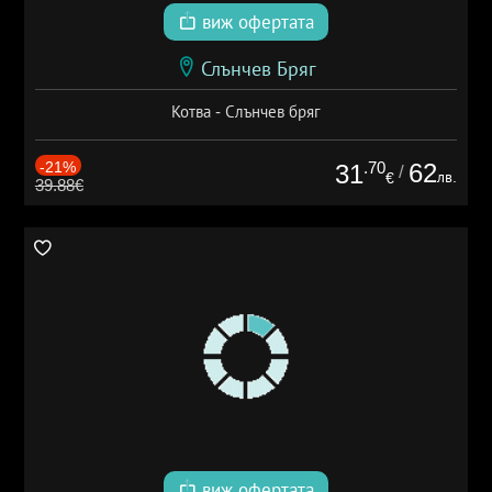
виж офертата
Слънчев Бряг
Котва - Слънчев бряг
-21%
.70
62
31
/
лв.
€
39.88€
виж офертата