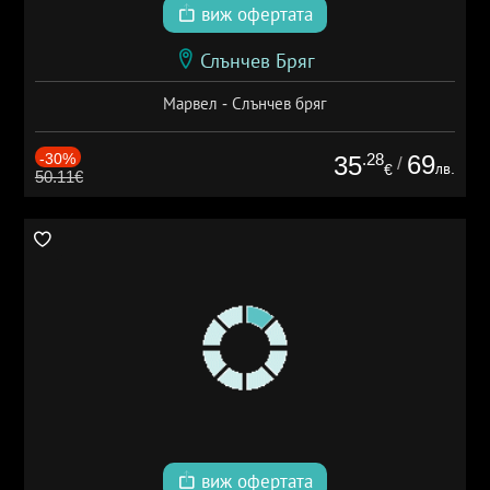
виж офертата
Слънчев Бряг
Марвел - Слънчев бряг
-30%
.28
69
35
/
лв.
€
50.11€
виж офертата