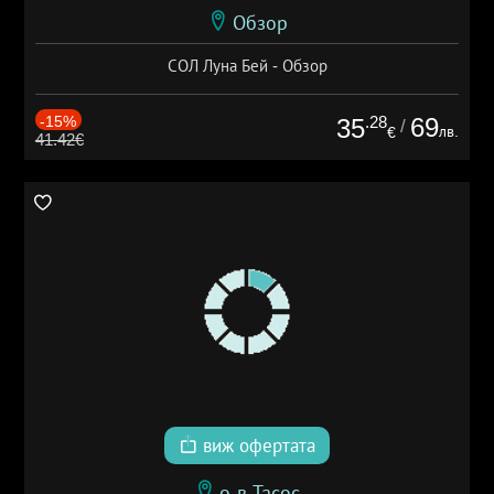
Обзор
СОЛ Луна Бей - Обзор
-15%
.28
69
35
/
лв.
€
41.42€
виж офертата
о-в Тасос