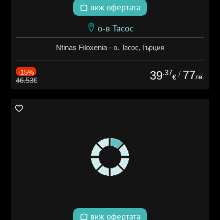
виж офертата
о-в Тасос
Ntinas Filoxenia - о. Тасос, Гърция
-15%
.37
77
39
/
лв.
€
46.53€
виж офертата