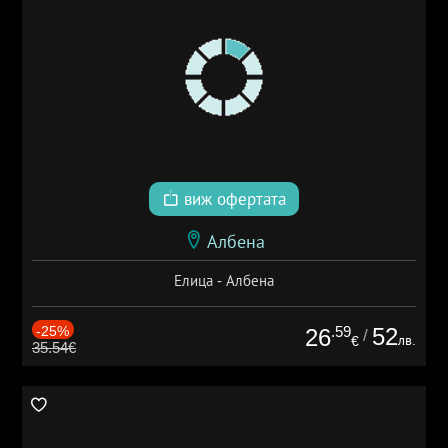
виж офертата
Албена
Елица - Албена
-25%
.59
52
26
/
лв.
€
35.54€