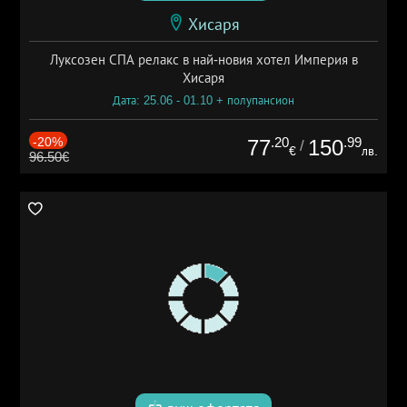
Хисаря
Луксозен СПА релакс в най-новия хотел Империя в
Хисаря
Дата: 25.06 - 01.10 + полупансион
-20%
.20
.99
77
150
/
€
лв.
96.50€