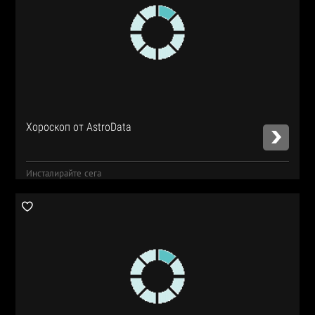
Хороскоп от AstroData
Инсталирайте сега