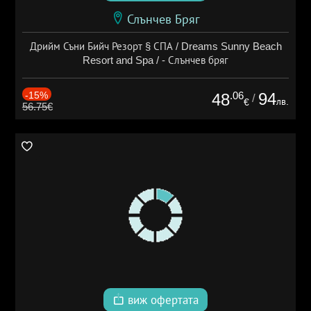
Слънчев Бряг
Дрийм Съни Бийч Резорт § СПА / Dreams Sunny Beach
Resort and Spa / - Слънчев бряг
-15%
.06
94
48
/
лв.
€
56.75€
виж офертата