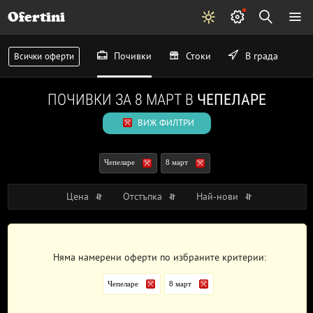
Ofertini
Почивки
Стоки
В града
Всички оферти
ПОЧИВКИ ЗА 8 МАРТ В
ЧЕПЕЛАРЕ
ВИЖ ФИЛТРИ
Чепеларе
8 март
Цена
Отстъпка
Най-нови
Няма намерени оферти по избраните критерии:
Чепеларе
8 март