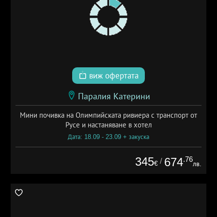
виж офертата
Паралия Катерини
Мини почивка на Олимпийската ривиера с транспорт от
Русе и настаняване в хотел
Дата: 18.09 - 23.09 + закуска
345
.76
674
/
€
лв.