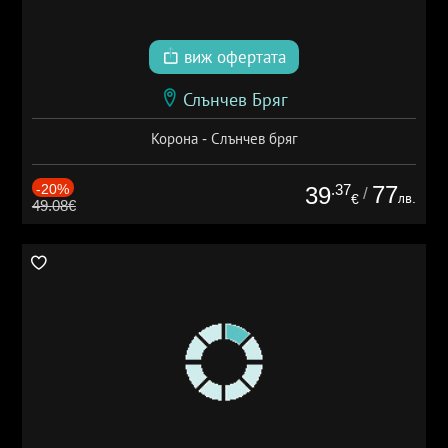
виж офертата
Слънчев Бряг
Корона - Слънчев бряг
-20%
.37
77
39
/
лв.
€
49.08€