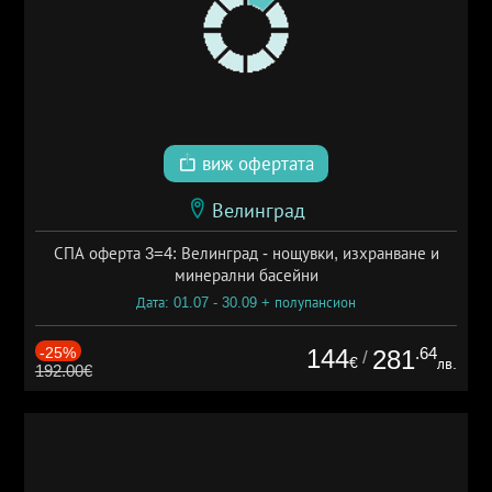
виж офертата
Велинград
СПА оферта 3=4: Велинград - нощувки, изхранване и
минерални басейни
Дата: 01.07 - 30.09 + полупансион
-25%
144
.64
281
/
€
лв.
192.00€