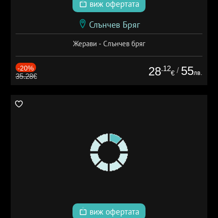
виж офертата
Слънчев Бряг
Жерави - Слънчев бряг
-20%
.12
55
28
/
лв.
€
35.28€
виж офертата