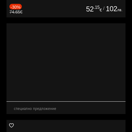
-30%
.15
102
52
/
лв.
€
74.65€
специално предложение