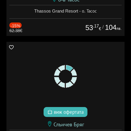
Thassos Grand Resort - о. Тасос
-15%
.17
104
53
/
лв.
€
62.38€
виж офертата
Слънчев Бряг