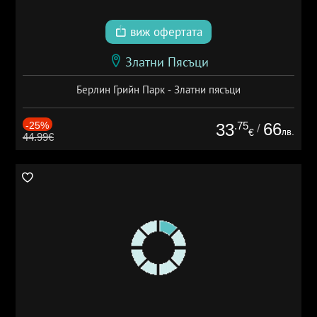
виж офертата
Златни Пясъци
Берлин Грийн Парк - Златни пясъци
-25%
.75
66
33
/
лв.
€
44.99€