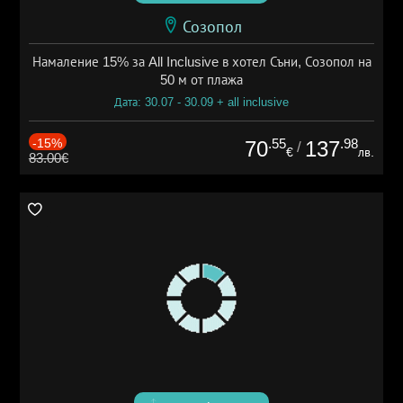
Созопол
Намаление 15% за All Inclusive в хотел Съни, Созопол на
50 м от плажа
Дата: 30.07 - 30.09 + all inclusive
-15%
.55
.98
70
137
/
€
лв.
83.00€