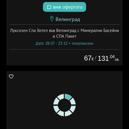
виж офертата
Велинград
Луксозен Спа Хотел във Велинград с Минерални Басейни
и СПА Пакет
Дата: 28.07 - 23.12 + полупансион
67
.04
131
/
€
лв.