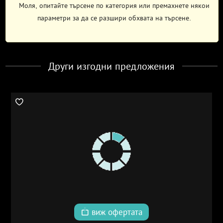
Моля, опитайте търсене по категория или премахнете някои
параметри за да се разшири обхвата на търсене.
Други изгодни предложения
виж офертата