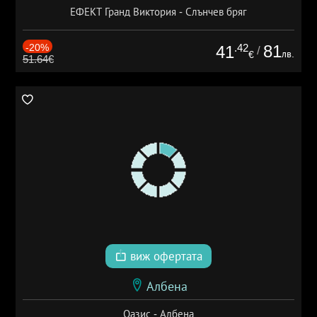
ЕФЕКТ Гранд Виктория - Слънчев бряг
-20%
.42
81
41
/
лв.
€
51.64€
виж офертата
Албена
Оазис - Албена