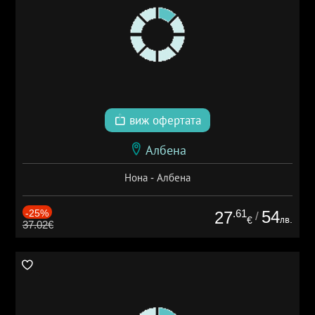
виж офертата
Албена
Нона - Албена
-25%
.61
54
27
/
лв.
€
37.02€