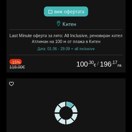
виж офертата
Китен
Last Minute оферта за лято: All Inclusive, реновиран хотел
Атлиман на 100 м от плажа в Китен
Дата: 01.06 - 29.09 + all inclusive
-15%
.30
.17
100
196
/
€
лв.
118.00€