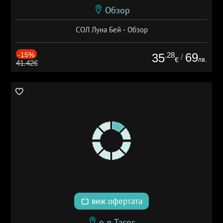
Обзор
СОЛ Луна Бей - Обзор
-15%
.28
69
35
/
лв.
€
41.42€
виж офертата
о-в Тасос