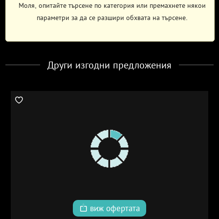
Моля, опитайте търсене по категория или премахнете някои
параметри за да се разшири обхвата на търсене.
Други изгодни предложения
виж офертата