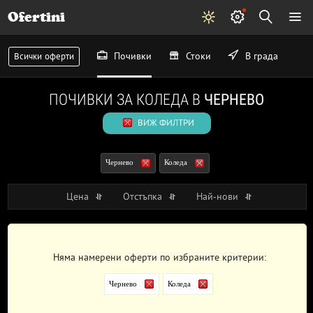
Ofertini
Почивки
Стоки
В града
Всички оферти
ПОЧИВКИ ЗА КОЛЕДА В
ЧЕРНЕВО
ВИЖ ФИЛТРИ
Чернево
Коледа
Цена
Отстъпка
Най-нови
Няма намерени оферти по избраните критерии:
Чернево
Коледа