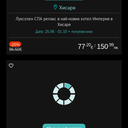
Хисаря
Луксозен СПА релакс в най-новия хотел Империя в
Хисаря
Дата: 25.06 - 01.10 + полупансион
-20%
.20
.99
77
150
/
€
лв.
96.50€