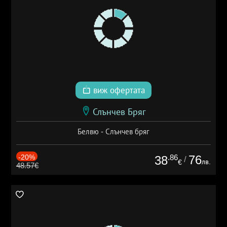
виж офертата
Слънчев Бряг
Белвю - Слънчев бряг
-20%
.86
76
38
/
лв.
€
48.57€