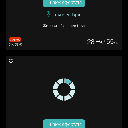
виж офертата
Слънчев Бряг
Жерави - Слънчев бряг
-20%
.12
55
28
/
лв.
€
35.28€
виж офертата