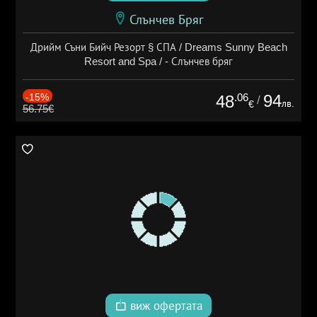
Слънчев Бряг
Дрийм Съни Бийч Резорт § СПА / Dreams Sunny Beach
Resort and Spa / - Слънчев бряг
-15%
.06
94
48
/
лв.
€
56.75€
виж офертата