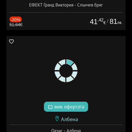
ЕФЕКТ Гранд Виктория - Слънчев бряг
-20%
.42
81
41
/
лв.
€
51.64€
виж офертата
Албена
Оазис - Албена