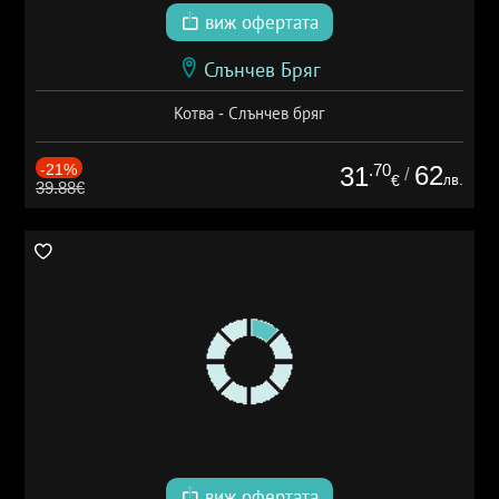
виж офертата
Слънчев Бряг
Котва - Слънчев бряг
-21%
.70
62
31
/
лв.
€
39.88€
виж офертата