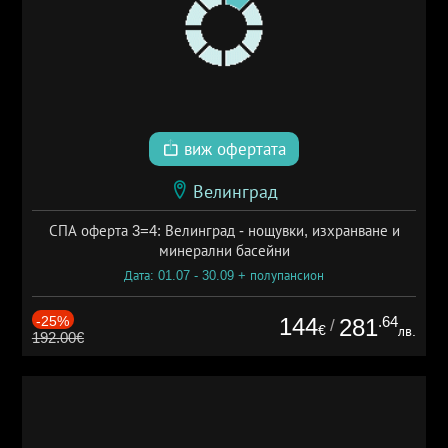
виж офертата
Велинград
СПА оферта 3=4: Велинград - нощувки, изхранване и
минерални басейни
Дата: 01.07 - 30.09 + полупансион
-25%
144
.64
281
/
€
лв.
192.00€