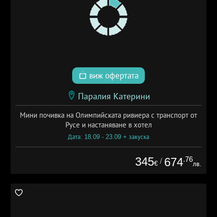
виж офертата
Паралия Катерини
Мини почивка на Олимпийската ривиера с транспорт от
Русе и настаняване в хотел
Дата: 18.09 - 23.09 + закуска
345
.76
674
/
€
лв.