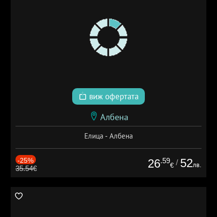
виж офертата
Албена
Елица - Албена
-25%
.59
52
26
/
лв.
€
35.54€