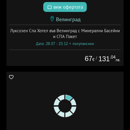
виж офертата
Велинград
Луксозен Спа Хотел във Велинград с Минерални Басейни
и СПА Пакет
Дата: 28.07 - 23.12 + полупансион
67
.04
131
/
€
лв.