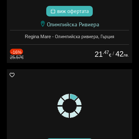
виж офертата
Олимпийска Ривиера
Regina Mare - Олимпийска ривиера, Гърция
-16%
.47
42
21
/
лв.
€
25.57€