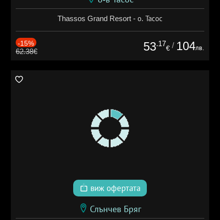
Thassos Grand Resort - о. Тасос
-15%
.17
104
53
/
лв.
€
62.38€
виж офертата
Слънчев Бряг