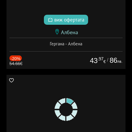
виж офертата
Албена
Гергана - Албена
-20%
.97
86
43
/
лв.
€
54.66€