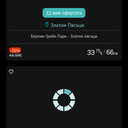
виж офертата
Златни Пясъци
Берлин Грийн Парк - Златни пясъци
-25%
.75
66
33
/
лв.
€
44.99€