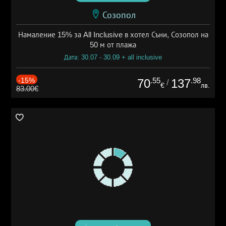
Созопол
Намаление 15% за All Inclusive в хотел Съни, Созопол на
50 м от плажа
Дата: 30.07 - 30.09 + all inclusive
-15%
.55
.98
70
137
/
€
лв.
83.00€