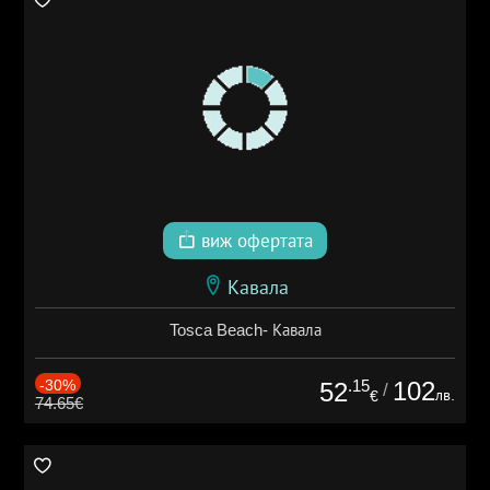
виж офертата
Кавала
Tosca Beach- Кавала
-30%
.15
102
52
/
лв.
€
74.65€