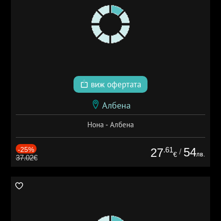
виж офертата
Албена
Нона - Албена
-25%
.61
54
27
/
лв.
€
37.02€