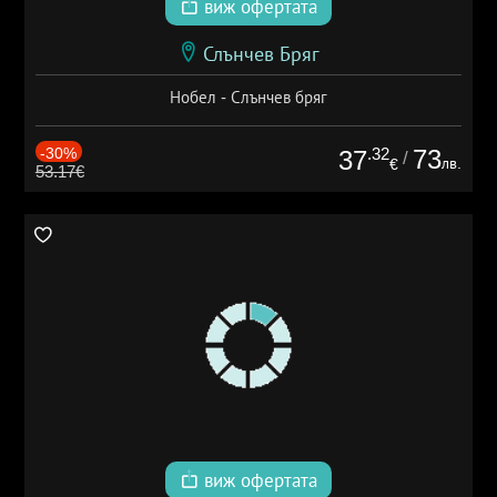
виж офертата
Слънчев Бряг
Нобел - Слънчев бряг
-30%
.32
73
37
/
лв.
€
53.17€
виж офертата