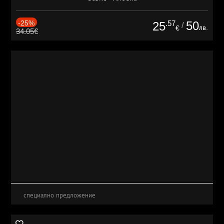
-25%
.57
50
25
/
лв.
€
34.05€
специално предложение