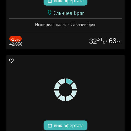
виж офертата
Слънчев Бряг
Империал палас - Слънчев бряг
-25%
.21
63
32
/
лв.
€
42.95€
виж офертата