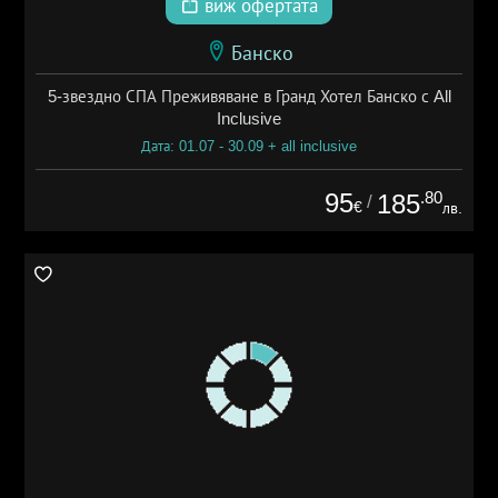
виж офертата
Банско
5-звездно СПА Преживяване в Гранд Хотел Банско с All
Inclusive
Дата: 01.07 - 30.09 + all inclusive
95
.80
185
/
€
лв.