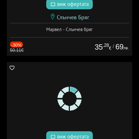
виж офертата
Слънчев Бряг
Марвел - Слънчев бряг
-30%
.28
69
35
/
лв.
€
50.11€
виж офертата