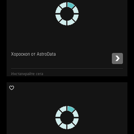
Хороскоп от AstroData
Инсталирайте сега