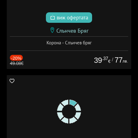
виж офертата
Слънчев Бряг
Корона - Слънчев бряг
-20%
.37
77
39
/
лв.
€
49.08€