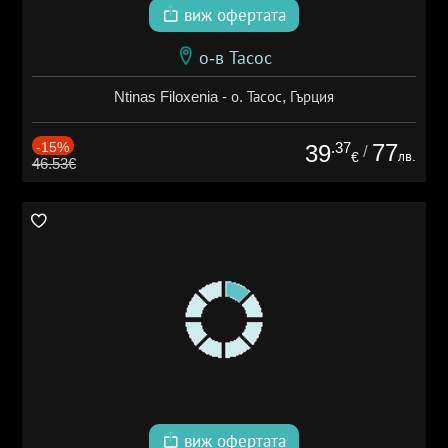
виж офертата
о-в Тасос
Ntinas Filoxenia - о. Тасос, Гърция
-15%
.37
77
39
/
лв.
€
46.53€
виж офертата