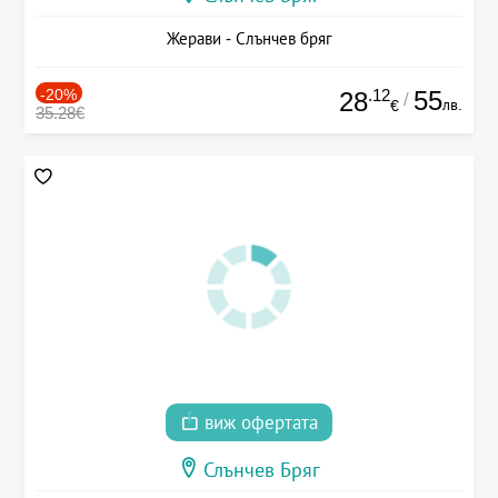
Жерави - Слънчев бряг
-20%
.12
55
28
/
лв.
€
35.28€
виж офертата
Слънчев Бряг