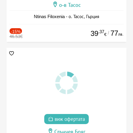
о-в Тасос
Ntinas Filoxenia - о. Тасос, Гърция
-15%
.37
77
39
/
лв.
€
46.53€
виж офертата
Слънчев Бряг