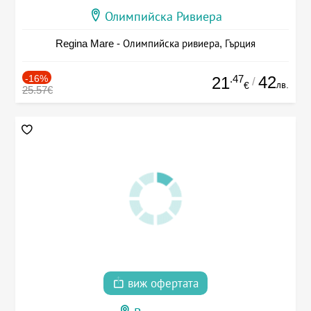
Олимпийска Ривиера
Regina Mare - Олимпийска ривиера, Гърция
-16%
.47
42
21
/
лв.
€
25.57€
виж офертата