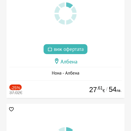
виж офертата
Албена
Нона - Албена
-25%
.61
54
27
/
лв.
€
37.02€