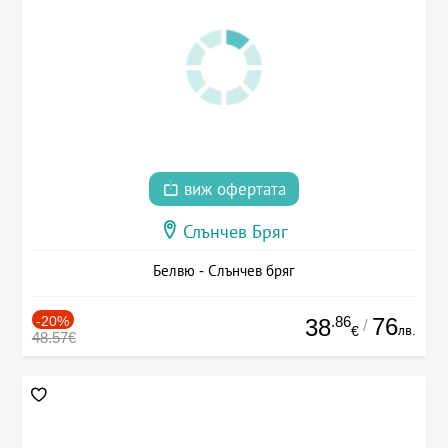
виж офертата
Слънчев Бряг
Белвю - Слънчев бряг
-20%
.86
76
38
/
лв.
€
48.57€