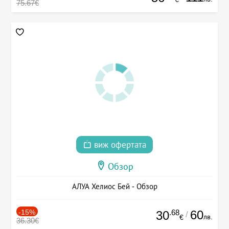
75.67€
виж офертата
Обзор
АЛУА Хелиос Бей - Обзор
-15%
.68
60
30
/
лв.
€
36.30€