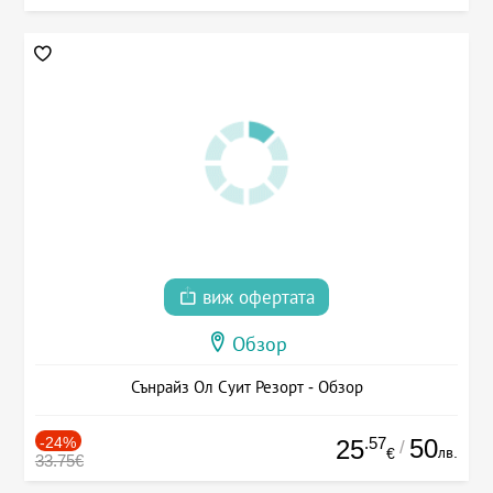
виж офертата
Обзор
Сънрайз Ол Суит Резорт - Обзор
-24%
.57
50
25
/
лв.
€
33.75€