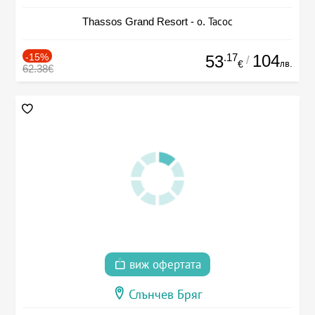
Thassos Grand Resort - о. Тасос
-15%
.17
104
53
/
лв.
€
62.38€
виж офертата
Слънчев Бряг