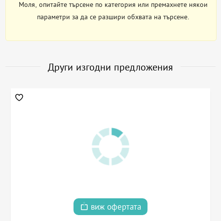
Моля, опитайте търсене по категория или премахнете някои
параметри за да се разшири обхвата на търсене.
Други изгодни предложения
виж офертата