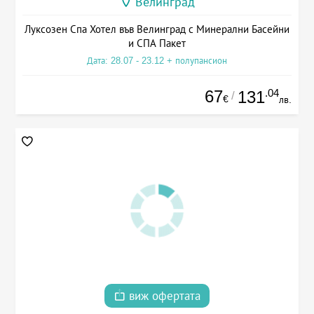
Велинград
Луксозен Спа Хотел във Велинград с Минерални Басейни
и СПА Пакет
Дата: 28.07 - 23.12 + полупансион
67
.04
131
/
€
лв.
виж офертата