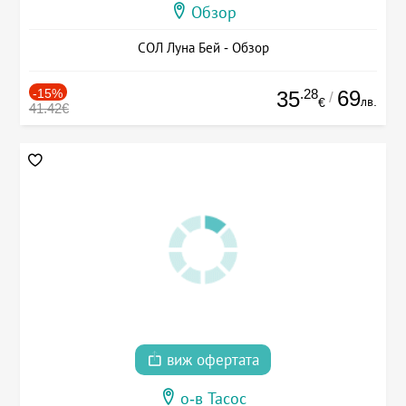
Обзор
СОЛ Луна Бей - Обзор
-15%
.28
69
35
/
лв.
€
41.42€
виж офертата
о-в Тасос