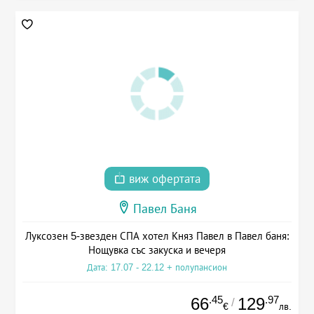
виж офертата
Павел Баня
Луксозен 5-звезден СПА хотел Княз Павел в Павел баня:
Нощувка със закуска и вечеря
Дата: 17.07 - 22.12 + полупансион
.45
.97
66
129
/
€
лв.