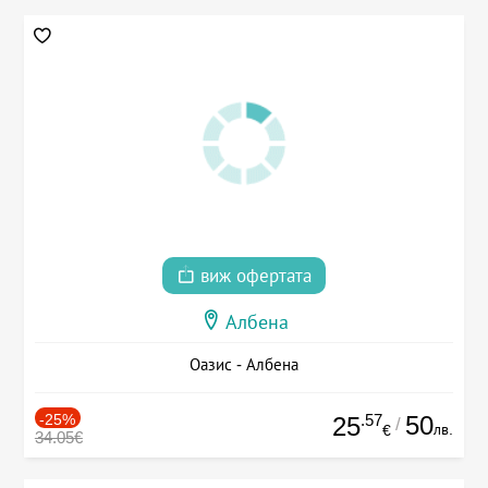
виж офертата
Албена
Оазис - Албена
-25%
.57
50
25
/
лв.
€
34.05€