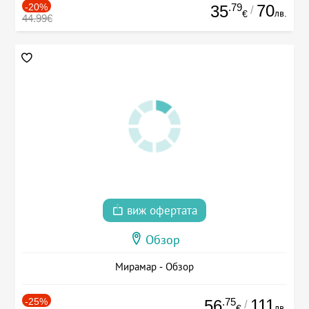
-20%
.79
70
35
/
лв.
€
44.99€
виж офертата
Обзор
Мирамар - Обзор
-25%
.75
111
56
/
лв.
€