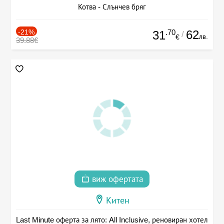
Котва - Слънчев бряг
-21%
.70
62
31
/
лв.
€
39.88€
виж офертата
Китен
Last Minute оферта за лято: All Inclusive, реновиран хотел