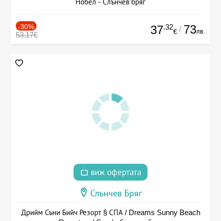
Нобел - Слънчев бряг
-30%
.32
73
37
/
лв.
€
53.17€
виж офертата
Слънчев Бряг
Дрийм Съни Бийч Резорт § СПА / Dreams Sunny Beach