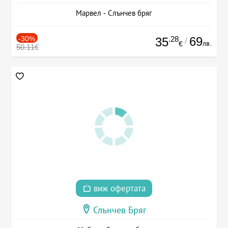
Марвел - Слънчев бряг
-30%
.28
69
35
/
лв.
€
50.11€
виж офертата
Слънчев Бряг