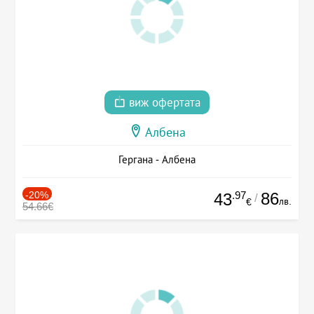
виж офертата
Албена
Гергана - Албена
-20%
.97
86
43
/
лв.
€
54.66€