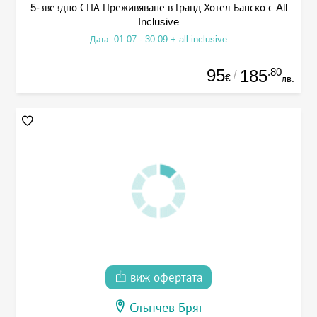
5-звездно СПА Преживяване в Гранд Хотел Банско с All
Inclusive
Дата: 01.07 - 30.09 + all inclusive
95
.80
185
/
€
лв.
виж офертата
Слънчев Бряг