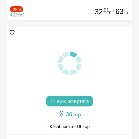
-25%
.21
63
32
/
лв.
€
42.95€
виж офертата
Обзор
Казабланка - Обзор