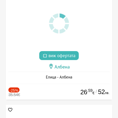
виж офертата
Албена
Елица - Албена
-25%
.59
52
26
/
лв.
€
35.54€