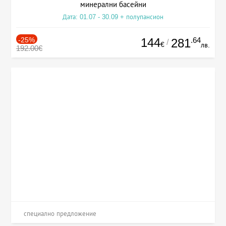
минерални басейни
Дата: 01.07 - 30.09 + полупансион
-25%
144
.64
281
/
€
лв.
192.00€
специално предложение