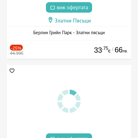
виж офертата
Златни Пясъци
Берлин Грийн Парк - Златни пясъци
-25%
.75
66
33
/
лв.
€
44.99€