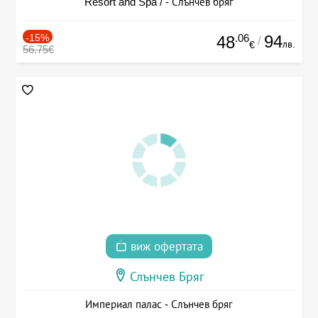
Resort and Spa / - Слънчев бряг
-15%
.06
94
48
/
лв.
€
56.75€
виж офертата
Слънчев Бряг
Империал палас - Слънчев бряг