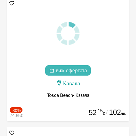
виж офертата
Кавала
Tosca Beach- Кавала
-30%
.15
102
52
/
лв.
€
74.65€