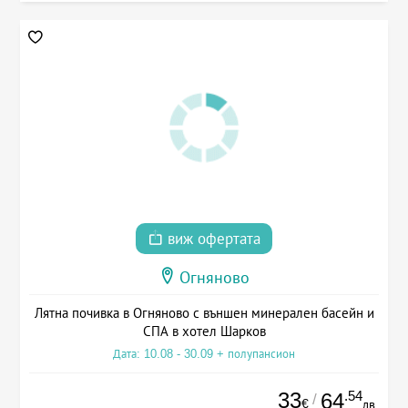
виж офертата
Огняново
Лятна почивка в Огняново с външен минерален басейн и
СПА в хотел Шарков
Дата: 10.08 - 30.09 + полупансион
33
.54
64
/
€
лв.