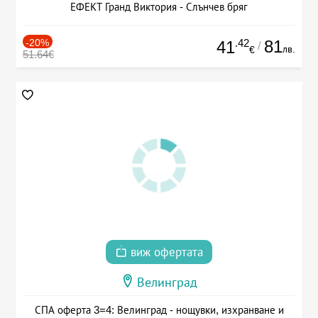
ЕФЕКТ Гранд Виктория - Слънчев бряг
-20%
.42
81
41
/
лв.
€
51.64€
виж офертата
Велинград
СПА оферта 3=4: Велинград - нощувки, изхранване и