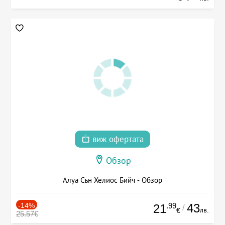
виж офертата
Обзор
Алуа Сън Хелиос Бийч - Обзор
-14%
.99
43
21
/
лв.
€
25.57€