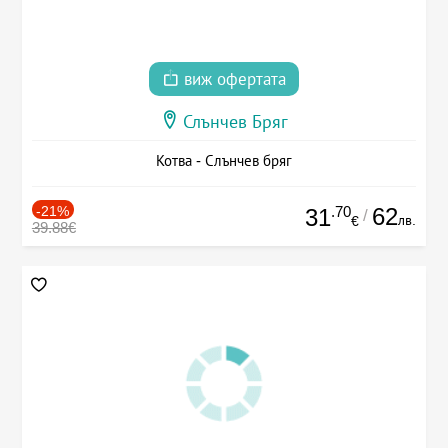
виж офертата
Слънчев Бряг
Котва - Слънчев бряг
-21%
.70
62
31
/
лв.
€
39.88€