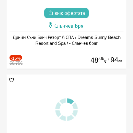
виж офертата
Слънчев Бряг
Дрийм Съни Бийч Резорт § СПА / Dreams Sunny Beach
Resort and Spa / - Слънчев бряг
-15%
.06
94
48
/
лв.
€
56.75€