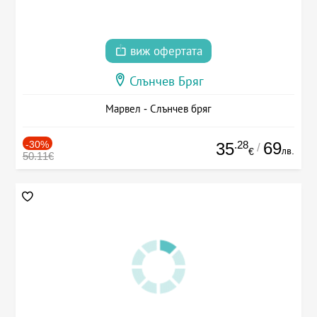
виж офертата
Слънчев Бряг
Марвел - Слънчев бряг
-30%
.28
69
35
/
лв.
€
50.11€