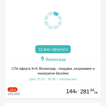
виж офертата
Велинград
СПА оферта 3=4: Велинград - нощувки, изхранване и
минерални басейни
Дата: 01.07 - 30.09 + полупансион
-25%
144
.64
281
/
€
лв.
192.00€