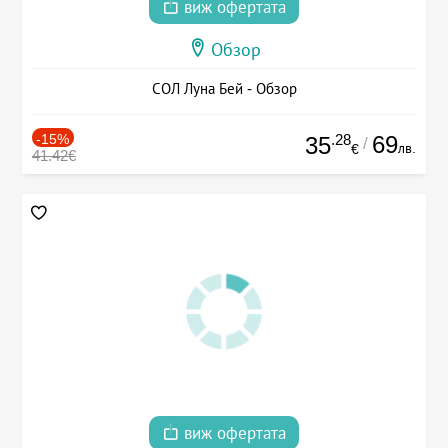
виж офертата
Обзор
СОЛ Луна Бей - Обзор
-15%
.28
69
35
/
лв.
€
41.42€
виж офертата