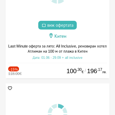
виж офертата
Китен
Last Minute оферта за лято: All Inclusive, реновиран хотел
Атлиман на 100 м от плажа в Китен
Дата: 01.06 - 29.09 + all inclusive
-15%
.30
.17
100
196
/
€
лв.
118.00€