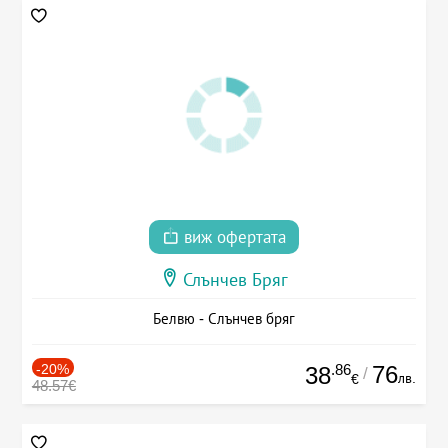
виж офертата
Слънчев Бряг
Белвю - Слънчев бряг
-20%
.86
76
38
/
лв.
€
48.57€