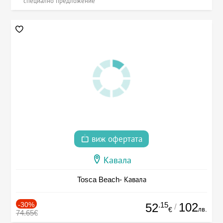
специално предложение
виж офертата
Кавала
Tosca Beach- Кавала
-30%
.15
102
52
/
лв.
€
74.65€