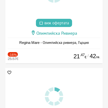
виж офертата
Олимпийска Ривиера
Regina Mare - Олимпийска ривиера, Гърция
-16%
.47
42
21
/
лв.
€
25.57€