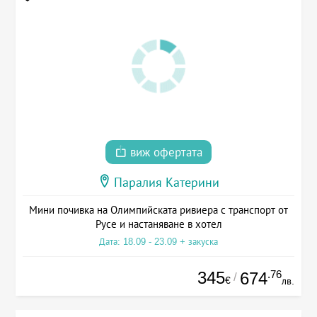
виж офертата
Паралия Катерини
Мини почивка на Олимпийската ривиера с транспорт от
Русе и настаняване в хотел
Дата: 18.09 - 23.09 + закуска
345
.76
674
/
€
лв.