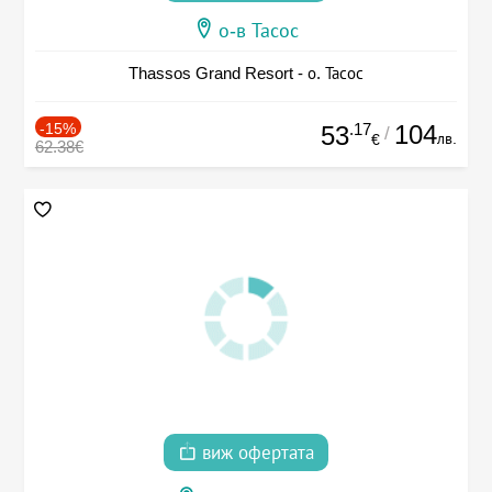
о-в Тасос
Thassos Grand Resort - о. Тасос
-15%
.17
104
53
/
лв.
€
62.38€
виж офертата