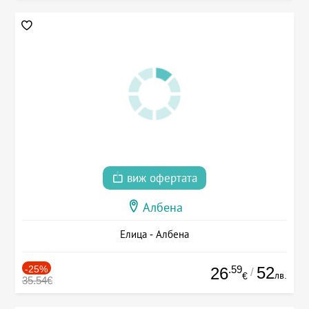
виж офертата
Албена
Елица - Албена
-25%
.59
52
26
/
лв.
€
35.54€