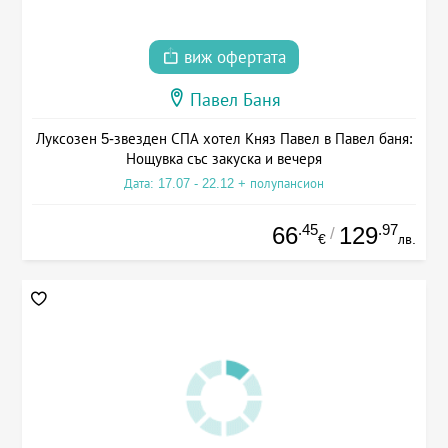
виж офертата
Павел Баня
Луксозен 5-звезден СПА хотел Княз Павел в Павел баня:
Нощувка със закуска и вечеря
Дата: 17.07 - 22.12 + полупансион
.45
.97
66
129
/
€
лв.