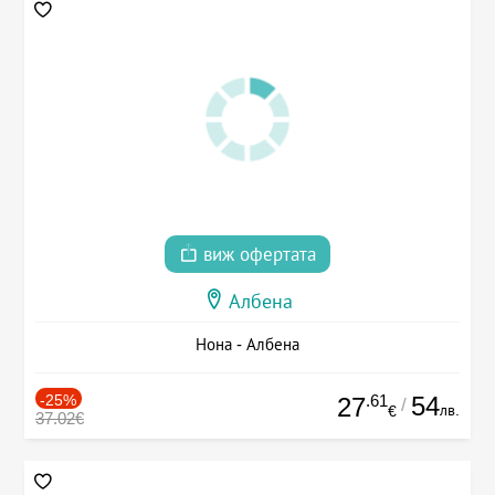
виж офертата
Албена
Нона - Албена
-25%
.61
54
27
/
лв.
€
37.02€