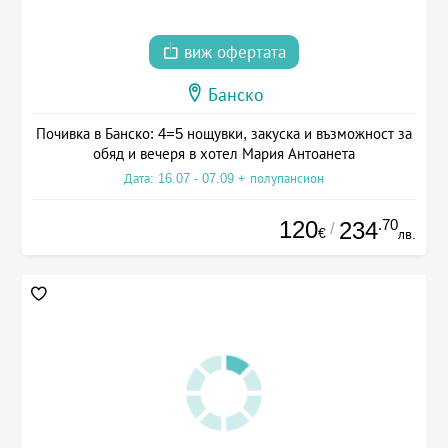
виж офертата
Банско
Почивка в Банско: 4=5 нощувки, закуска и възможност за
обяд и вечеря в хотел Мария Антоанета
Дата: 16.07 - 07.09 + полупансион
120
.70
234
/
€
лв.