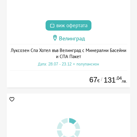
виж офертата
Велинград
Луксозен Спа Хотел във Велинград с Минерални Басейни
и СПА Пакет
Дата: 28.07 - 23.12 + полупансион
67
.04
131
/
€
лв.