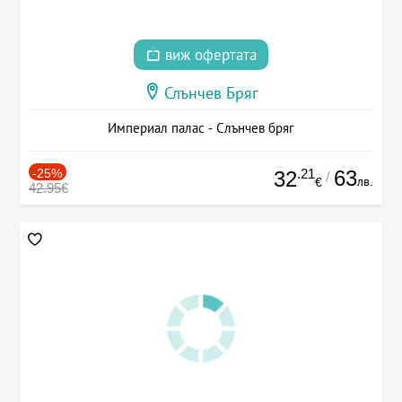
виж офертата
Слънчев Бряг
Империал палас - Слънчев бряг
-25%
.21
63
32
/
лв.
€
42.95€