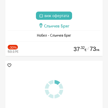
виж офертата
Слънчев Бряг
Нобел - Слънчев бряг
-30%
.32
73
37
/
лв.
€
53.17€