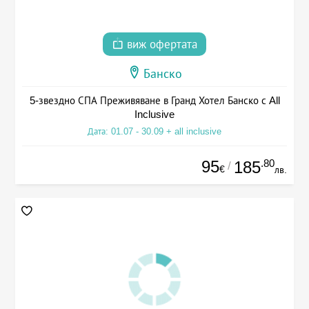
виж офертата
Банско
5-звездно СПА Преживяване в Гранд Хотел Банско с All
Inclusive
Дата: 01.07 - 30.09 + all inclusive
95
.80
185
/
€
лв.