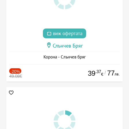
виж офертата
Слънчев Бряг
Корона - Слънчев бряг
-20%
.37
77
39
/
лв.
€
49.08€