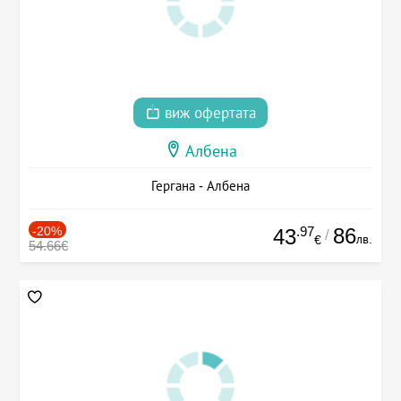
виж офертата
Албена
Гергана - Албена
-20%
.97
86
43
/
лв.
€
54.66€