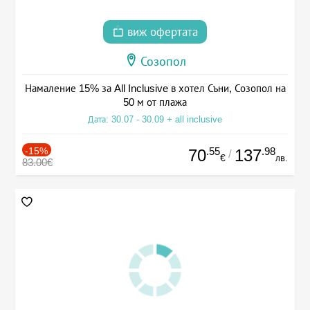
виж офертата
Созопол
Намаление 15% за All Inclusive в хотел Съни, Созопол на
50 м от плажа
Дата: 30.07 - 30.09 + all inclusive
-15%
.55
.98
70
137
/
€
лв.
83.00€