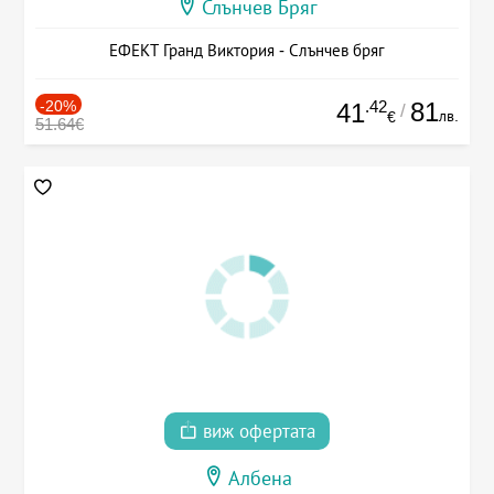
Слънчев Бряг
ЕФЕКТ Гранд Виктория - Слънчев бряг
-20%
.42
81
41
/
лв.
€
51.64€
виж офертата
Албена