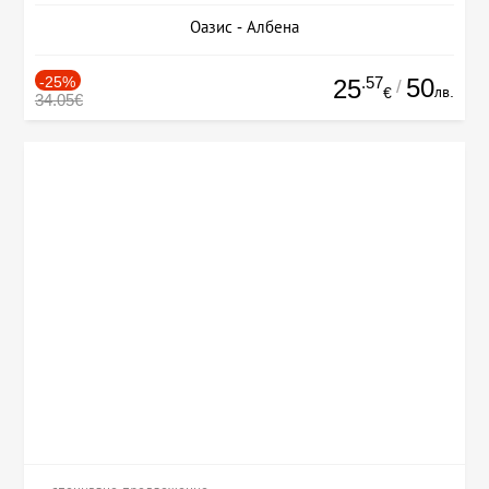
Оазис - Албена
-25%
.57
50
25
/
лв.
€
34.05€