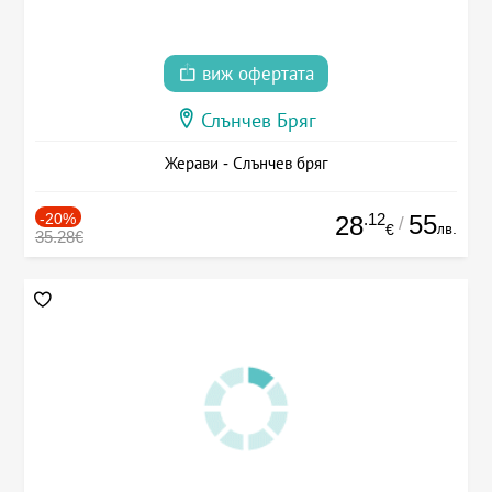
виж офертата
Слънчев Бряг
Жерави - Слънчев бряг
-20%
.12
55
28
/
лв.
€
35.28€