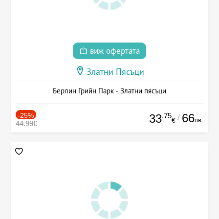
виж офертата
Златни Пясъци
Берлин Грийн Парк - Златни пясъци
-25%
.75
66
33
/
лв.
€
44.99€