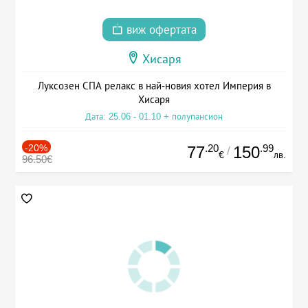
виж офертата
Хисаря
Луксозен СПА релакс в най-новия хотел Империя в
Хисаря
Дата: 25.06 - 01.10 + полупансион
-20%
.20
.99
77
150
/
€
лв.
96.50€