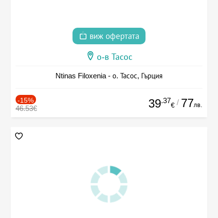
виж офертата
о-в Тасос
Ntinas Filoxenia - о. Тасос, Гърция
-15%
.37
77
39
/
лв.
€
46.53€