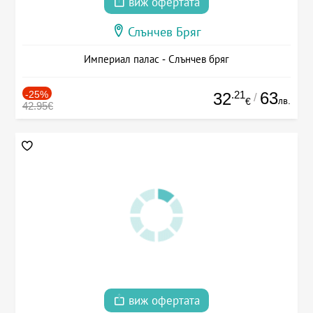
виж офертата
Слънчев Бряг
Империал палас - Слънчев бряг
-25%
.21
63
32
/
лв.
€
42.95€
виж офертата