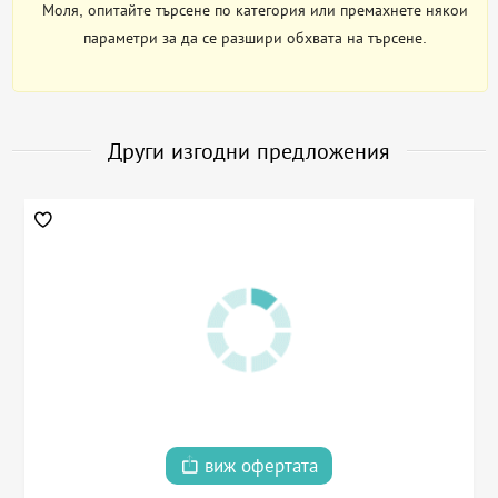
Моля, опитайте търсене по категория или премахнете някои
параметри за да се разшири обхвата на търсене.
Други изгодни предложения
виж офертата