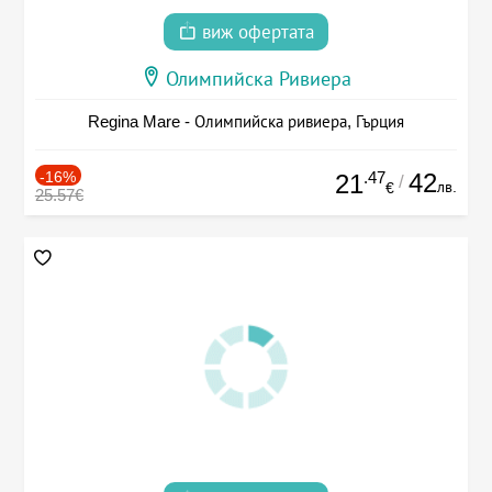
виж офертата
Олимпийска Ривиера
Regina Mare - Олимпийска ривиера, Гърция
-16%
.47
42
21
/
лв.
€
25.57€