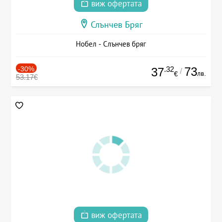
виж офертата
Слънчев Бряг
Нобел - Слънчев бряг
-30%
.32
73
37
/
лв.
€
53.17€
виж офертата