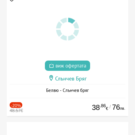
виж офертата
Слънчев Бряг
Белвю - Слънчев бряг
-20%
.86
76
38
/
лв.
€
48.57€