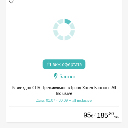
виж офертата
Банско
5-звездно СПА Преживяване в Гранд Хотел Банско с All
Inclusive
Дата: 01.07 - 30.09 + all inclusive
95
.80
185
/
€
лв.