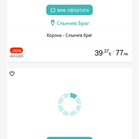
виж офертата
Слънчев Бряг
Корона - Слънчев бряг
-20%
.37
77
39
/
лв.
€
49.08€