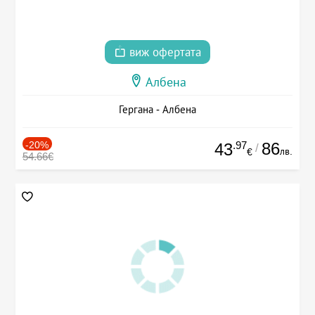
виж офертата
Албена
Гергана - Албена
-20%
.97
86
43
/
лв.
€
54.66€