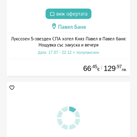
виж офертата
Павел Баня
Луксозен 5-звезден СПА хотел Княз Павел в Павел баня:
Нощувка със закуска и вечеря
Дата: 17.07 - 22.12 + полупансион
.45
.97
66
129
/
€
лв.