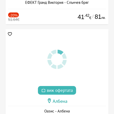
ЕФЕКТ Гранд Виктория - Слънчев бряг
-20%
.42
81
41
/
лв.
€
51.64€
виж офертата
Албена
Оазис - Албена