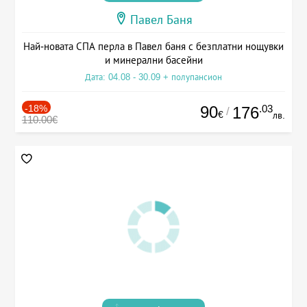
Павел Баня
Най-новата СПА перла в Павел баня с безплатни нощувки
и минерални басейни
Дата: 04.08 - 30.09 + полупансион
-18%
90
.03
176
/
€
лв.
110.00€