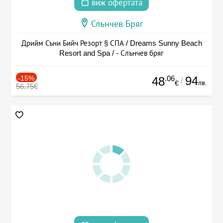
виж офертата
Слънчев Бряг
Дрийм Съни Бийч Резорт § СПА / Dreams Sunny Beach
Resort and Spa / - Слънчев бряг
-15%
.06
94
48
/
лв.
€
56.75€