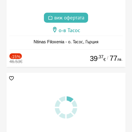
виж офертата
о-в Тасос
Ntinas Filoxenia - о. Тасос, Гърция
-15%
.37
77
39
/
лв.
€
46.53€