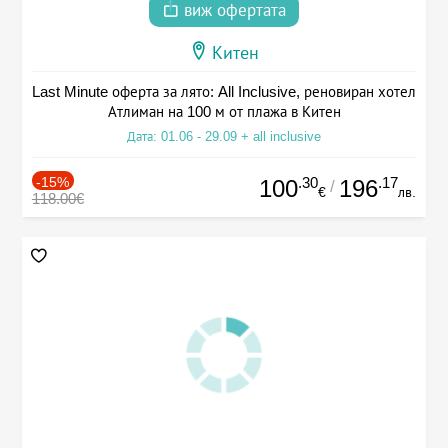
виж офертата
Китен
Last Minute оферта за лято: All Inclusive, реновиран хотел
Атлиман на 100 м от плажа в Китен
Дата: 01.06 - 29.09 + all inclusive
-15%
.30
.17
100
196
/
€
лв.
118.00€