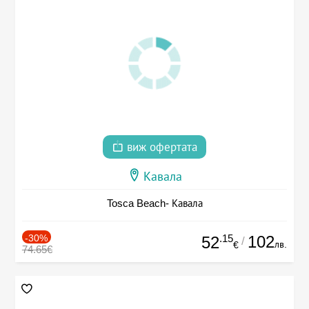
виж офертата
Кавала
Tosca Beach- Кавала
-30%
.15
102
52
/
лв.
€
74.65€