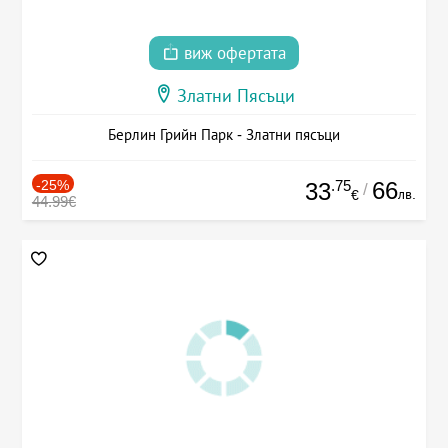
виж офертата
Златни Пясъци
Берлин Грийн Парк - Златни пясъци
-25%
.75
66
33
/
лв.
€
44.99€