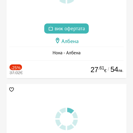
виж офертата
Албена
Нона - Албена
-25%
.61
54
27
/
лв.
€
37.02€