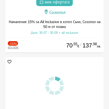
виж офертата
Созопол
Намаление 15% за All Inclusive в хотел Съни, Созопол на
50 м от плажа
Дата: 30.07 - 30.09 + all inclusive
-15%
.55
.98
70
137
/
€
лв.
83.00€