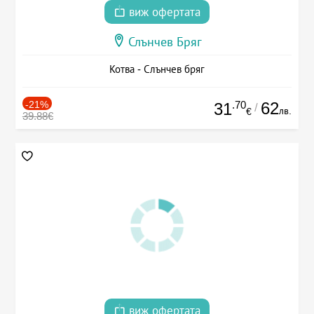
виж офертата
Слънчев Бряг
Котва - Слънчев бряг
-21%
.70
62
31
/
лв.
€
39.88€
виж офертата