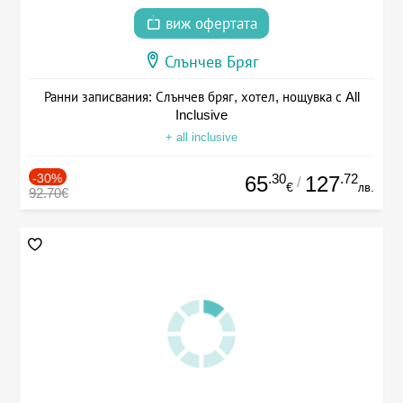
виж офертата
Слънчев Бряг
Ранни записвания: Слънчев бряг, хотел, нощувка с All
Inclusive
+ all inclusive
-30%
.30
.72
65
127
/
€
лв.
92.70€