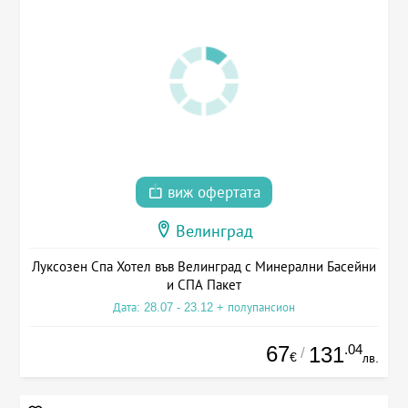
виж офертата
Велинград
Луксозен Спа Хотел във Велинград с Минерални Басейни
и СПА Пакет
Дата: 28.07 - 23.12 + полупансион
67
.04
131
/
€
лв.