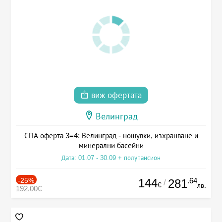
виж офертата
Велинград
СПА оферта 3=4: Велинград - нощувки, изхранване и
минерални басейни
Дата: 01.07 - 30.09 + полупансион
-25%
144
.64
281
/
€
лв.
192.00€