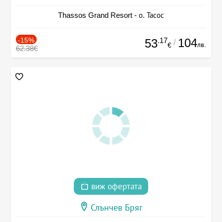
Thassos Grand Resort - о. Тасос
-15%
.17
104
53
/
лв.
€
62.38€
виж офертата
Слънчев Бряг