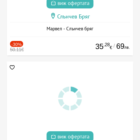
виж офертата
Слънчев Бряг
Марвел - Слънчев бряг
-30%
.28
69
35
/
лв.
€
50.11€
виж офертата