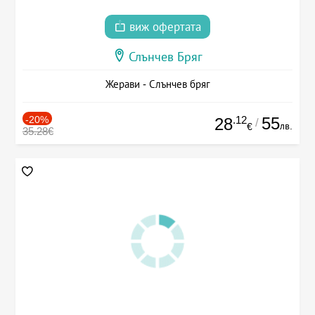
виж офертата
Слънчев Бряг
Жерави - Слънчев бряг
-20%
.12
55
28
/
лв.
€
35.28€