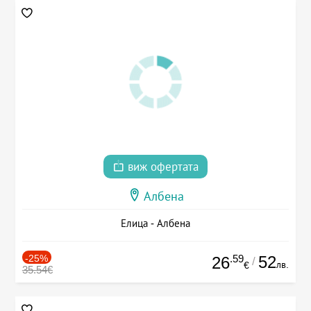
виж офертата
Албена
Елица - Албена
-25%
.59
52
26
/
лв.
€
35.54€