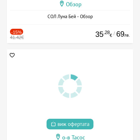
Обзор
СОЛ Луна Бей - Обзор
-15%
.28
69
35
/
лв.
€
41.42€
виж офертата
о-в Тасос