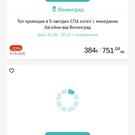
Велинград
Топ промоция в 5-звезден СПА хотел с минерални
басейни във Велинград
Дата: 01.09 - 20.12 + полупансион
-33%
384
.04
751
/
€
лв.
576.00€