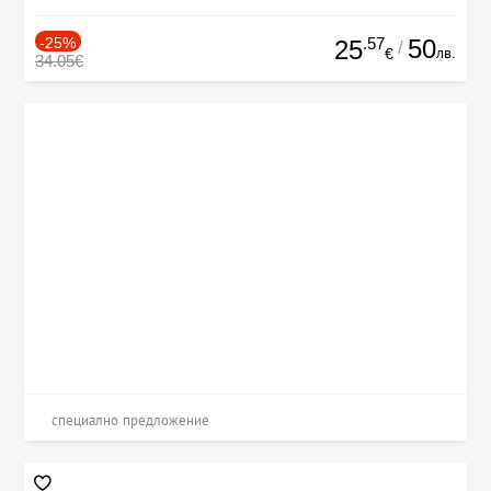
-25%
.57
50
25
/
лв.
€
34.05€
специално предложение