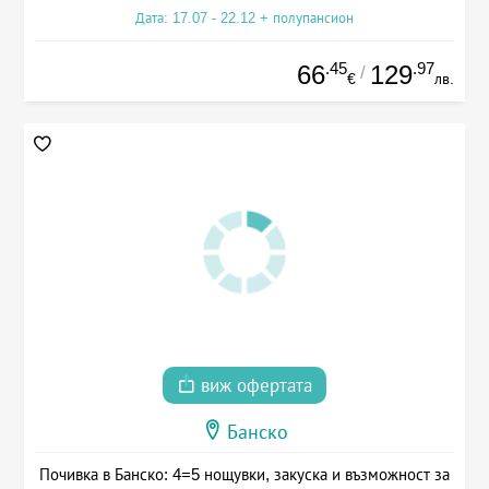
Дата: 17.07 - 22.12 + полупансион
.45
.97
66
129
/
€
лв.
виж офертата
Банско
Почивка в Банско: 4=5 нощувки, закуска и възможност за