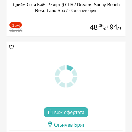
Дрийм Съни Бийч Резорт § СПА / Dreams Sunny Beach
Resort and Spa / - Слънчев бряг
-15%
.06
94
48
/
лв.
€
56.75€
виж офертата
Слънчев Бряг