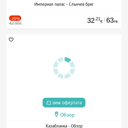
Империал палас - Слънчев бряг
-25%
.21
63
32
/
лв.
€
42.95€
виж офертата
Обзор
Казабланка - Обзор