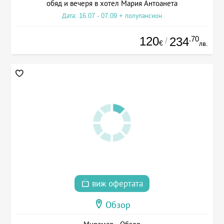
обяд и вечеря в хотел Мария Антоанета
Дата: 16.07 - 07.09 + полупансион
120
.70
234
/
€
лв.
виж офертата
Обзор