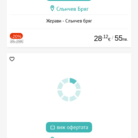
Слънчев Бряг
Жерави - Слънчев бряг
-20%
.12
55
28
/
лв.
€
35.28€
виж офертата