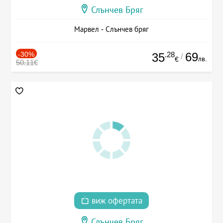
Слънчев Бряг
Марвел - Слънчев бряг
-30%
.28
69
35
/
лв.
€
50.11€
виж офертата
Слънчев Бряг