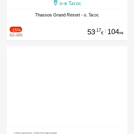
о-в Тасос
Thassos Grand Resort - о. Тасос
-15%
.17
104
53
/
лв.
€
62.38€
специално предложение