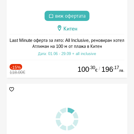
виж офертата
Китен
Last Minute оферта за лято: All Inclusive, реновиран хотел
Атлиман на 100 м от плажа в Китен
Дата: 01.06 - 29.09 + all inclusive
-15%
.30
.17
100
196
/
€
лв.
118.00€