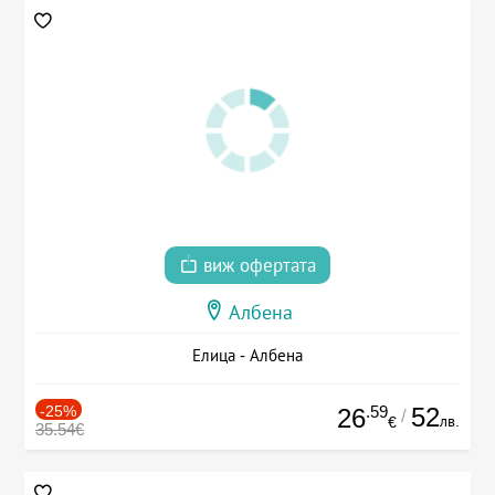
виж офертата
Албена
Елица - Албена
-25%
.59
52
26
/
лв.
€
35.54€