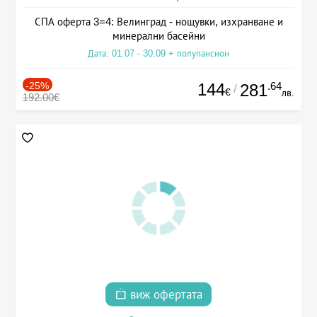
СПА оферта 3=4: Велинград - нощувки, изхранване и
минерални басейни
Дата: 01.07 - 30.09 + полупансион
-25%
144
.64
281
/
€
лв.
192.00€
виж офертата