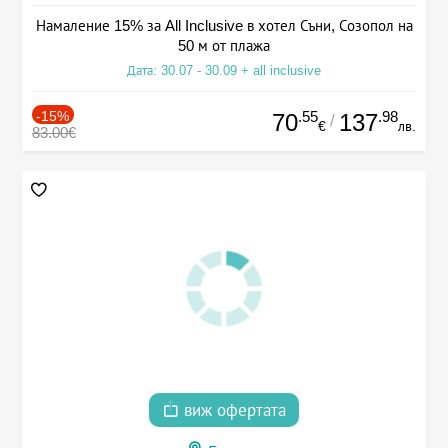
Намаление 15% за All Inclusive в хотел Съни, Созопол на
50 м от плажа
Дата: 30.07 - 30.09 + all inclusive
-15%
.55
.98
70
137
/
€
лв.
83.00€
виж офертата