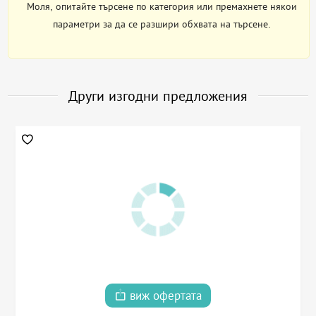
Моля, опитайте търсене по категория или премахнете някои
параметри за да се разшири обхвата на търсене.
Други изгодни предложения
виж офертата