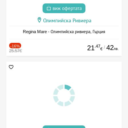
виж офертата
Олимпийска Ривиера
Regina Mare - Олимпийска ривиера, Гърция
-16%
.47
42
21
/
лв.
€
25.57€