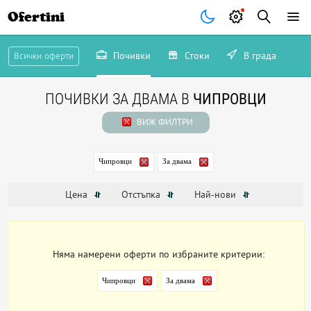
Ofertini
Почивки
Стоки
В града
Всички оферти
ПОЧИВКИ ЗА ДВАМА В
ЧИПРОВЦИ
ВИЖ ФИЛТРИ
Чипровци
За двама
Цена
Отстъпка
Най-нови
Няма намерени оферти по избраните критерии:
Чипровци
За двама