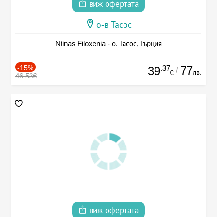
виж офертата
о-в Тасос
Ntinas Filoxenia - о. Тасос, Гърция
-15%
.37
77
39
/
лв.
€
46.53€
виж офертата