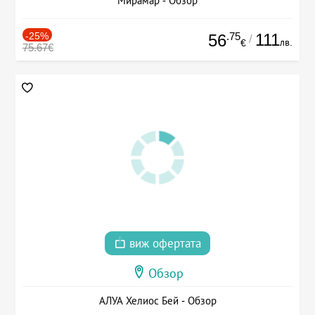
Мирамар - Обзор
-25%
.75
111
56
/
лв.
€
75.67€
виж офертата
Обзор
АЛУА Хелиос Бей - Обзор