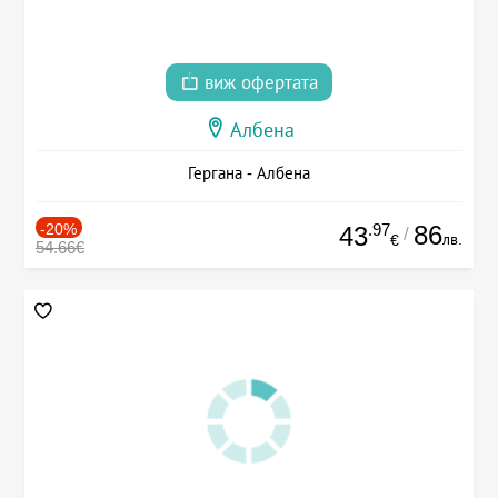
виж офертата
Албена
Гергана - Албена
-20%
.97
86
43
/
лв.
€
54.66€