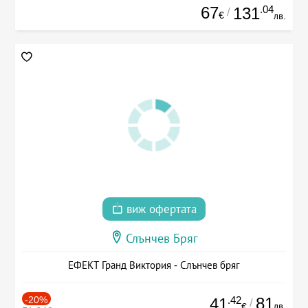
67
.04
131
/
€
лв.
виж офертата
Слънчев Бряг
ЕФЕКТ Гранд Виктория - Слънчев бряг
-20%
.42
81
41
/
лв.
€