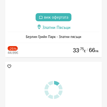
виж офертата
Златни Пясъци
Берлин Грийн Парк - Златни пясъци
-25%
.75
66
33
/
лв.
€
44.99€