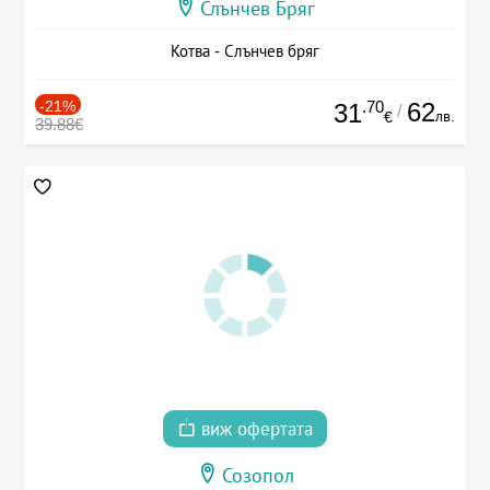
Слънчев Бряг
Котва - Слънчев бряг
-21%
.70
62
31
/
лв.
€
39.88€
виж офертата
Созопол