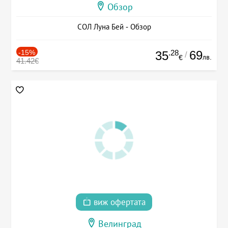
Обзор
СОЛ Луна Бей - Обзор
-15%
.28
69
35
/
лв.
€
41.42€
виж офертата
Велинград