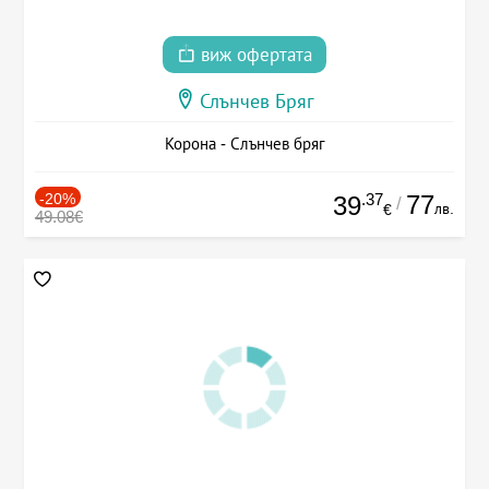
виж офертата
Слънчев Бряг
Корона - Слънчев бряг
-20%
.37
77
39
/
лв.
€
49.08€