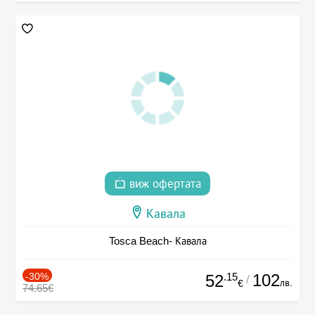
виж офертата
Кавала
Tosca Beach- Кавала
-30%
.15
102
52
/
лв.
€
74.65€