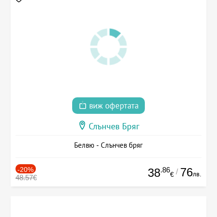
виж офертата
Слънчев Бряг
Белвю - Слънчев бряг
-20%
.86
76
38
/
лв.
€
48.57€