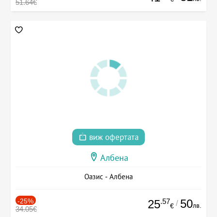
51.64€
виж офертата
Албена
Оазис - Албена
-25%
.57
50
25
/
лв.
€
34.05€