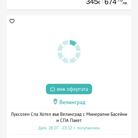
345
674
/
€
лв.
виж офертата
Велинград
Луксозен Спа Хотел във Велинград с Минерални Басейни
и СПА Пакет
Дата: 28.07 - 23.12 + полупансион