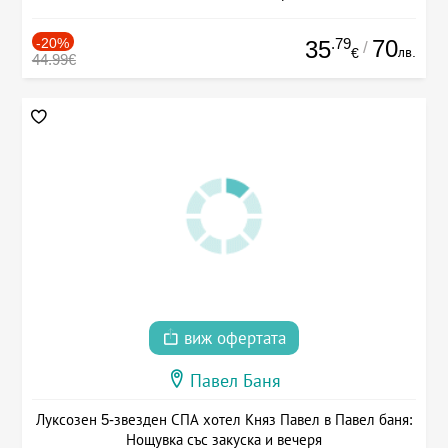
-20%
.79
70
35
/
лв.
€
44.99€
виж офертата
Павел Баня
Луксозен 5-звезден СПА хотел Княз Павел в Павел баня:
Нощувка със закуска и вечеря