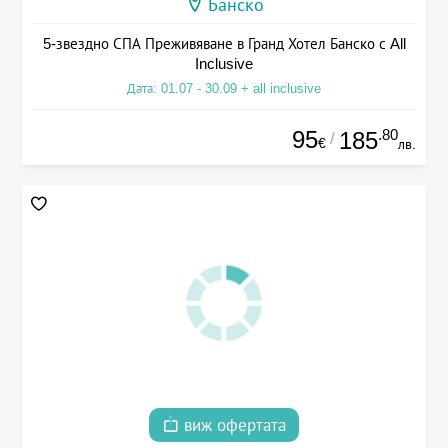
Банско
5-звездно СПА Преживяване в Гранд Хотел Банско с All
Inclusive
Дата: 01.07 - 30.09 + all inclusive
95
.80
185
/
€
лв.
виж офертата