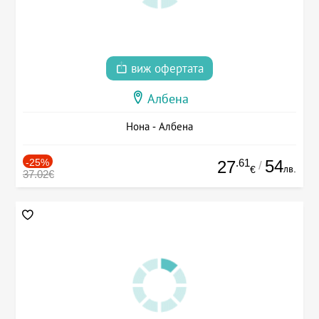
виж офертата
Албена
Нона - Албена
-25%
.61
54
27
/
лв.
€
37.02€