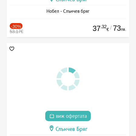
Нобел - Слънчев бряг
-30%
.32
73
37
/
лв.
€
53.17€
виж офертата
Слънчев Бряг