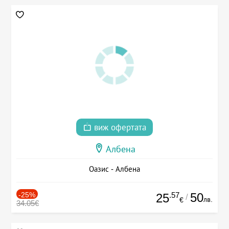
виж офертата
Албена
Оазис - Албена
-25%
.57
50
25
/
лв.
€
34.05€