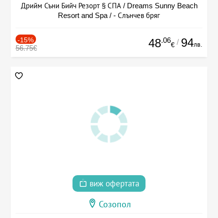
Дрийм Съни Бийч Резорт § СПА / Dreams Sunny Beach
Resort and Spa / - Слънчев бряг
-15%
.06
94
48
/
лв.
€
56.75€
виж офертата
Созопол