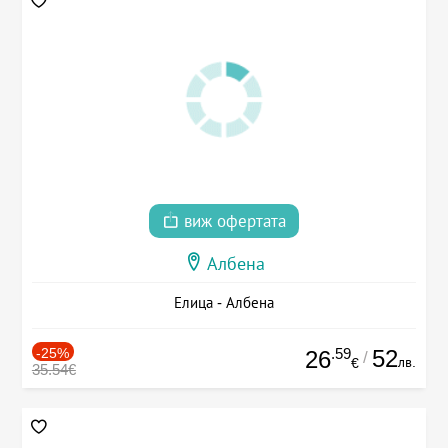
виж офертата
Албена
Елица - Албена
-25%
.59
52
26
/
лв.
€
35.54€