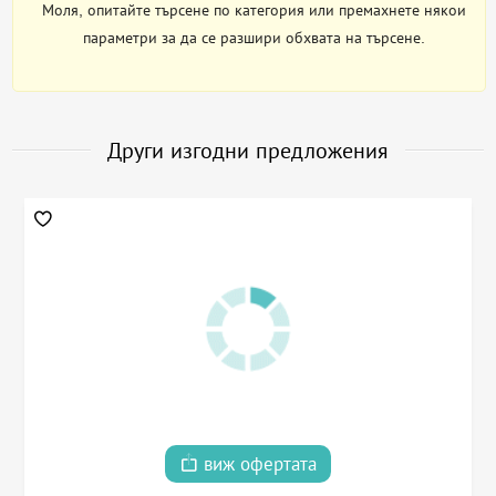
Моля, опитайте търсене по категория или премахнете някои
параметри за да се разшири обхвата на търсене.
Други изгодни предложения
виж офертата