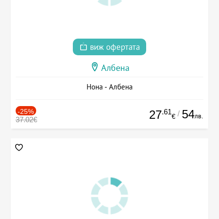
виж офертата
Албена
Нона - Албена
-25%
.61
54
27
/
лв.
€
37.02€