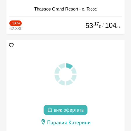
Thassos Grand Resort - о. Тасос
-15%
.17
104
53
/
лв.
€
62.38€
виж офертата
Паралия Катерини