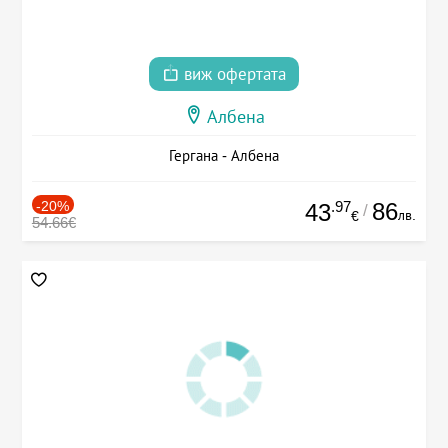
виж офертата
Албена
Гергана - Албена
-20%
.97
86
43
/
лв.
€
54.66€