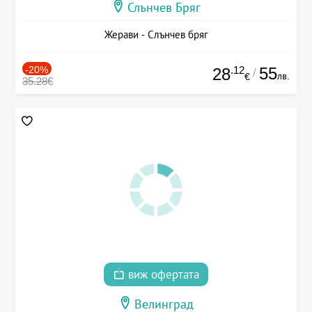
Слънчев Бряг
Жерави - Слънчев бряг
-20%
.12
55
28
/
лв.
€
35.28€
виж офертата
Велинград