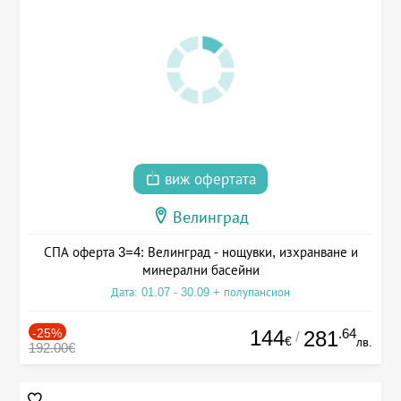
виж офертата
Велинград
СПА оферта 3=4: Велинград - нощувки, изхранване и
минерални басейни
Дата: 01.07 - 30.09 + полупансион
-25%
144
.64
281
/
€
лв.
192.00€