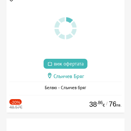
виж офертата
Слънчев Бряг
Белвю - Слънчев бряг
-20%
.86
76
38
/
лв.
€
48.57€