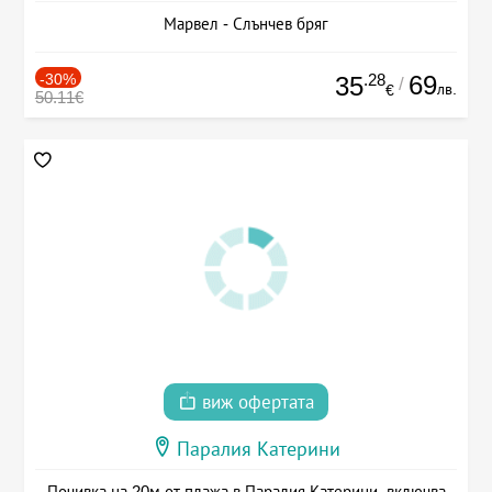
Марвел - Слънчев бряг
-30%
.28
69
35
/
лв.
€
50.11€
виж офертата
Паралия Катерини
Почивка на 20м от плажа в Паралия Катерини, включва