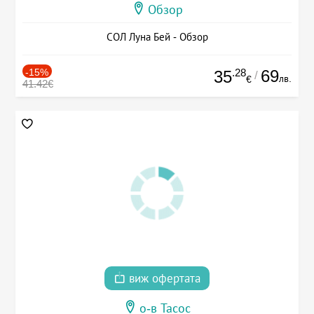
Обзор
СОЛ Луна Бей - Обзор
-15%
.28
69
35
/
лв.
€
41.42€
виж офертата
о-в Тасос