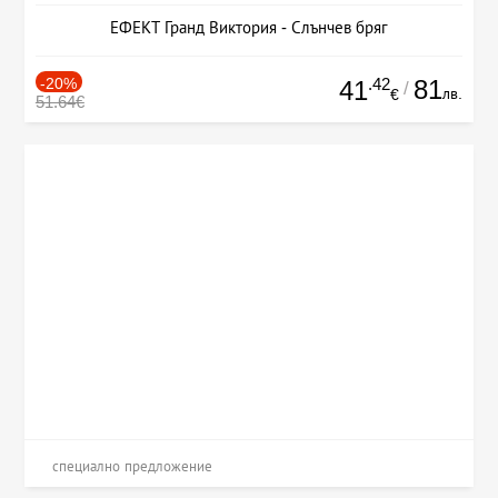
ЕФЕКТ Гранд Виктория - Слънчев бряг
-20%
.42
81
41
/
лв.
€
51.64€
специално предложение