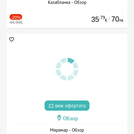
Казабланка - Обзор
-20%
.79
70
35
/
лв.
€
44.99€
виж офертата
Обзор
Мирамар - Обзор