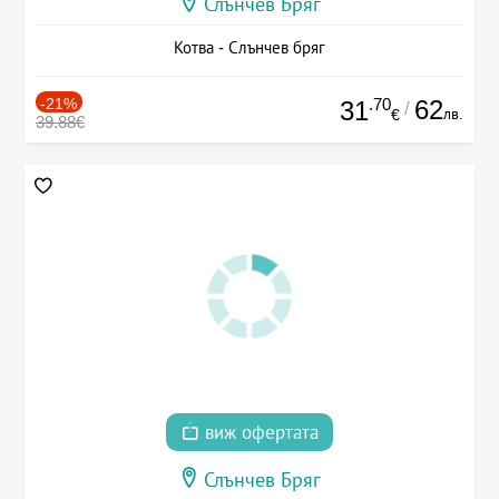
Слънчев Бряг
Котва - Слънчев бряг
-21%
.70
62
31
/
лв.
€
39.88€
виж офертата
Слънчев Бряг