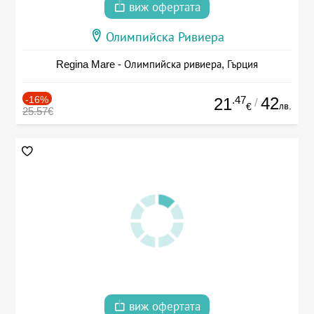
виж офертата
Олимпийска Ривиера
Regina Mare - Олимпийска ривиера, Гърция
-16%
.47
42
21
/
лв.
€
25.57€
виж офертата