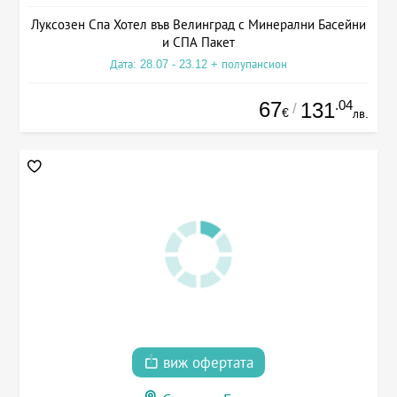
Луксозен Спа Хотел във Велинград с Минерални Басейни
и СПА Пакет
Дата: 28.07 - 23.12 + полупансион
67
.04
131
/
€
лв.
виж офертата