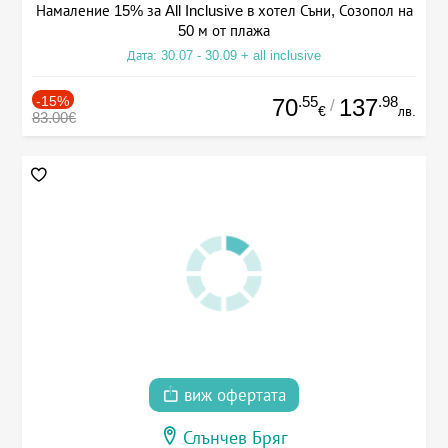
Намаление 15% за All Inclusive в хотел Съни, Созопол на
50 м от плажа
Дата: 30.07 - 30.09 + all inclusive
-15%
.55
.98
70
137
/
€
лв.
83.00€
виж офертата
Слънчев Бряг