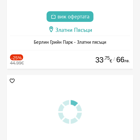
виж офертата
Златни Пясъци
Берлин Грийн Парк - Златни пясъци
-25%
.75
66
33
/
лв.
€
44.99€