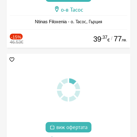
о-в Тасос
Ntinas Filoxenia - о. Тасос, Гърция
-15%
.37
77
39
/
лв.
€
46.53€
виж офертата