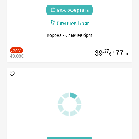
виж офертата
Слънчев Бряг
Корона - Слънчев бряг
-20%
.37
77
39
/
лв.
€
49.08€