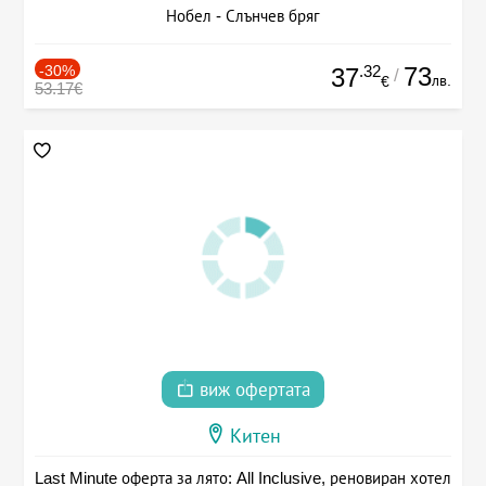
Нобел - Слънчев бряг
-30%
.32
73
37
/
лв.
€
53.17€
виж офертата
Китен
Last Minute оферта за лято: All Inclusive, реновиран хотел