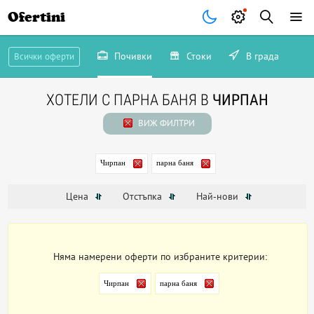
Ofertini
Почивки
Стоки
В града
Всички оферти
ХОТЕЛИ С ПАРНА БАНЯ В
ЧИРПАН
ВИЖ ФИЛТРИ
Чирпан
парна баня
Цена
Отстъпка
Най-нови
Няма намерени оферти по избраните критерии:
Чирпан
парна баня