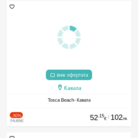
виж офертата
Кавала
Tosca Beach- Кавала
-30%
.15
102
52
/
лв.
€
74.65€