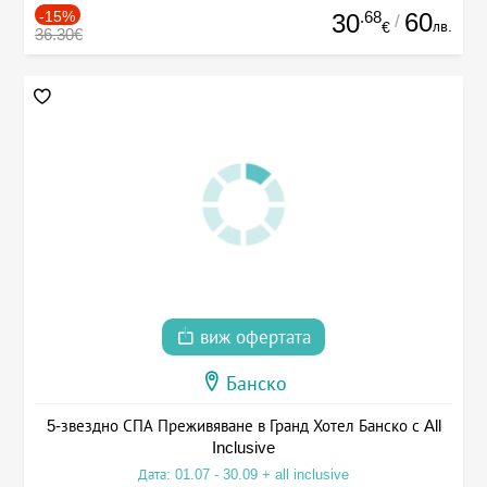
-15%
.68
60
30
/
лв.
€
36.30€
виж офертата
Банско
5-звездно СПА Преживяване в Гранд Хотел Банско с All
Inclusive
Дата: 01.07 - 30.09 + all inclusive