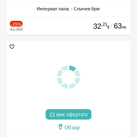
Империал палас - Слънчев бряг
-25%
.21
63
32
/
лв.
€
42.95€
виж офертата
Обзор