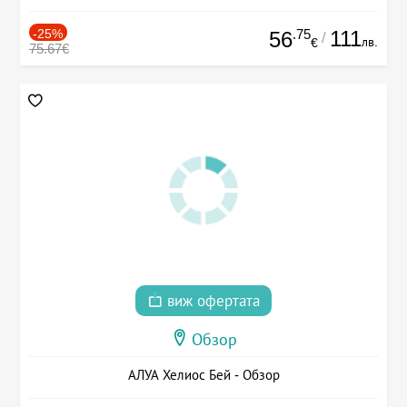
-25%
.75
111
56
/
лв.
€
75.67€
виж офертата
Обзор
АЛУА Хелиос Бей - Обзор