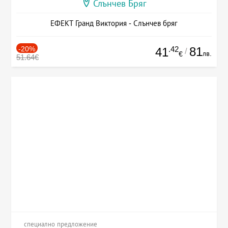
Слънчев Бряг
ЕФЕКТ Гранд Виктория - Слънчев бряг
-20%
.42
81
41
/
лв.
€
51.64€
специално предложение