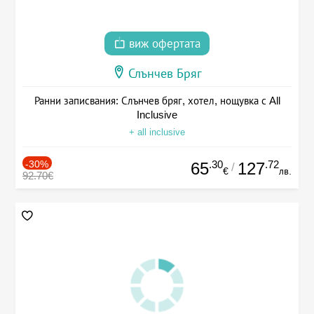
виж офертата
Слънчев Бряг
Ранни записвания: Слънчев бряг, хотел, нощувка с All
Inclusive
+ all inclusive
-30%
.30
.72
65
127
/
€
лв.
92.70€