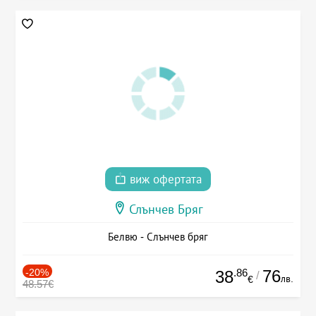
виж офертата
Слънчев Бряг
Белвю - Слънчев бряг
-20%
.86
76
38
/
лв.
€
48.57€