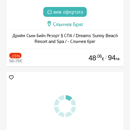
виж офертата
Слънчев Бряг
Дрийм Съни Бийч Резорт § СПА / Dreams Sunny Beach
Resort and Spa / - Слънчев бряг
-15%
.06
94
48
/
лв.
€
56.75€