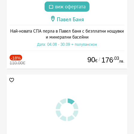
виж офертата
Павел Баня
Най-новата СПА перла в Павел баня с безплатни нощувки
и минерални басейни
Дата: 04.08 - 30.09 + полупансион
-18%
90
.03
176
/
€
лв.
110.00€