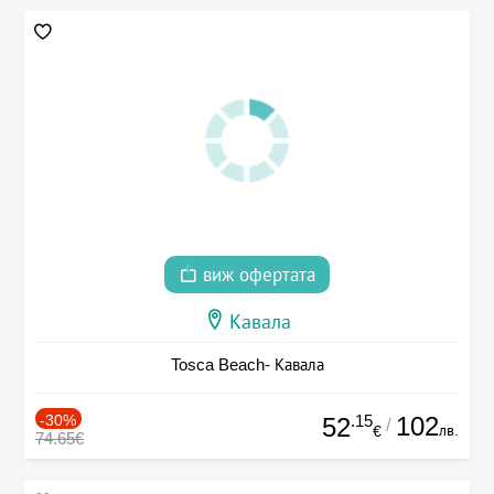
виж офертата
Кавала
Tosca Beach- Кавала
-30%
.15
102
52
/
лв.
€
74.65€