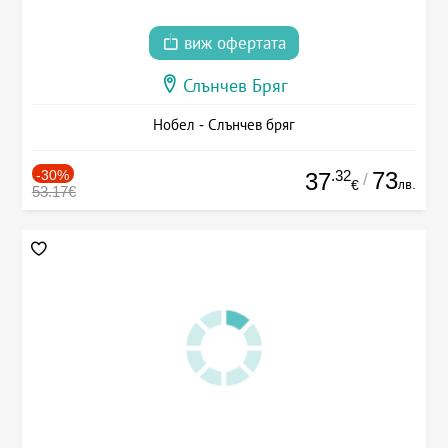
виж офертата
Слънчев Бряг
Нобел - Слънчев бряг
-30%
.32
73
37
/
лв.
€
53.17€