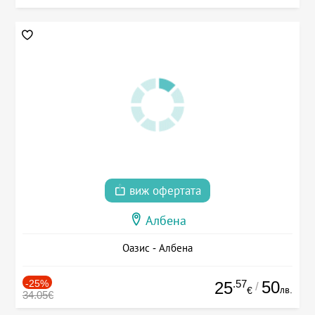
виж офертата
Албена
Оазис - Албена
-25%
.57
50
25
/
лв.
€
34.05€