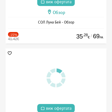
виж офертата
Обзор
СОЛ Луна Бей - Обзор
-15%
.28
69
35
/
лв.
€
41.42€
виж офертата