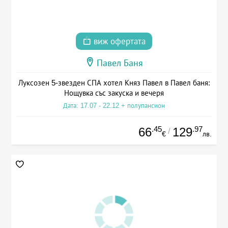
виж офертата
Павел Баня
Луксозен 5-звезден СПА хотел Княз Павел в Павел баня:
Нощувка със закуска и вечеря
Дата: 17.07 - 22.12 + полупансион
.45
.97
66
129
/
€
лв.