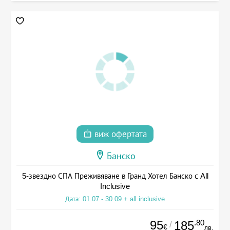
виж офертата
Банско
5-звездно СПА Преживяване в Гранд Хотел Банско с All
Inclusive
Дата: 01.07 - 30.09 + all inclusive
95
.80
185
/
€
лв.