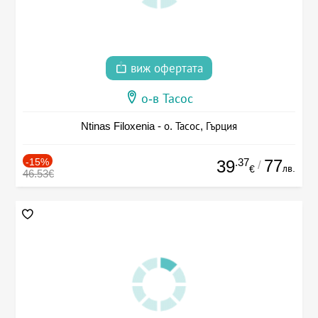
виж офертата
о-в Тасос
Ntinas Filoxenia - о. Тасос, Гърция
-15%
.37
77
39
/
лв.
€
46.53€