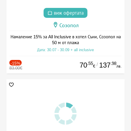
виж офертата
Созопол
Намаление 15% за All Inclusive в хотел Съни, Созопол на
50 м от плажа
Дата: 30.07 - 30.09 + all inclusive
-15%
.55
.98
70
137
/
€
лв.
83.00€