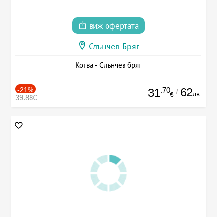
виж офертата
Слънчев Бряг
Котва - Слънчев бряг
-21%
.70
62
31
/
лв.
€
39.88€