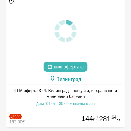
виж офертата
Велинград
СПА оферта 3=4: Велинград - нощувки, изхранване и
минерални басейни
Дата: 01.07 - 30.09 + полупансион
-25%
144
.64
281
/
€
лв.
192.00€