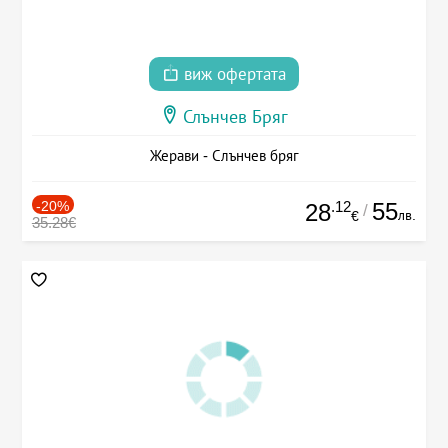
виж офертата
Слънчев Бряг
Жерави - Слънчев бряг
-20%
.12
55
28
/
лв.
€
35.28€