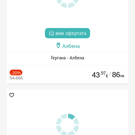
виж офертата
Албена
Гергана - Албена
-20%
.97
86
43
/
лв.
€
54.66€