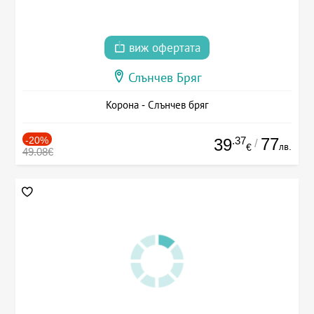
виж офертата
Слънчев Бряг
Корона - Слънчев бряг
-20%
.37
77
39
/
лв.
€
49.08€