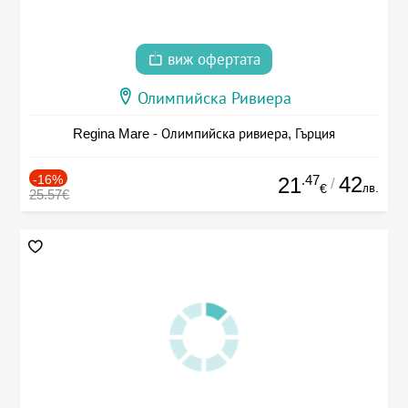
виж офертата
Олимпийска Ривиера
Regina Mare - Олимпийска ривиера, Гърция
-16%
.47
42
21
/
лв.
€
25.57€