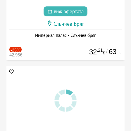
виж офертата
Слънчев Бряг
Империал палас - Слънчев бряг
-25%
.21
63
32
/
лв.
€
42.95€