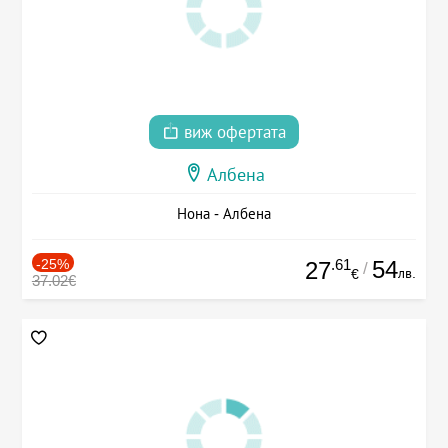
виж офертата
Албена
Нона - Албена
-25%
.61
54
27
/
лв.
€
37.02€