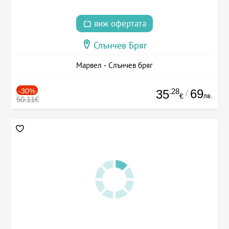
виж офертата
Слънчев Бряг
Марвел - Слънчев бряг
-30%
.28
69
35
/
лв.
€
50.11€