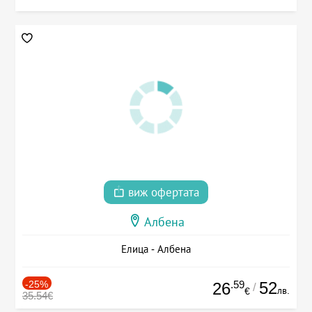
виж офертата
Албена
Елица - Албена
-25%
.59
52
26
/
лв.
€
35.54€