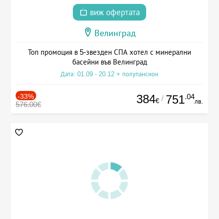
виж офертата
Велинград
Топ промоция в 5-звезден СПА хотел с минерални
басейни във Велинград
Дата: 01.09 - 20.12 + полупансион
-33%
384
.04
751
/
€
лв.
576.00€