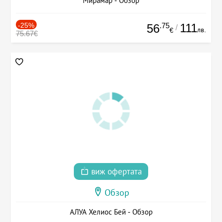
Мирамар - Обзор
-25%
.75
111
56
/
лв.
€
75.67€
виж офертата
Обзор
АЛУА Хелиос Бей - Обзор