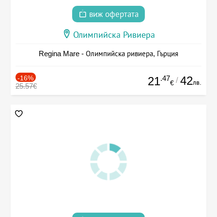
виж офертата
Олимпийска Ривиера
Regina Mare - Олимпийска ривиера, Гърция
-16%
.47
42
21
/
лв.
€
25.57€