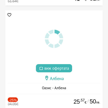
51.64€
виж офертата
Албена
Оазис - Албена
-25%
.57
50
25
/
лв.
€
34.05€