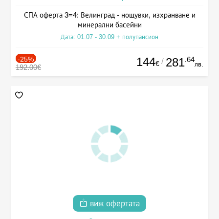
СПА оферта 3=4: Велинград - нощувки, изхранване и
минерални басейни
Дата: 01.07 - 30.09 + полупансион
-25%
144
.64
281
/
€
лв.
192.00€
виж офертата