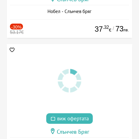
Нобел - Слънчев бряг
-30%
.32
73
37
/
лв.
€
53.17€
виж офертата
Слънчев Бряг