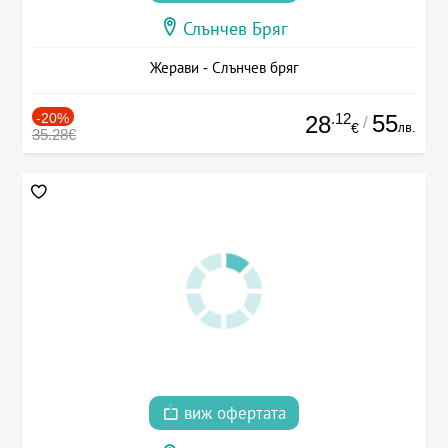
Слънчев Бряг
Жерави - Слънчев бряг
-20%
.12
55
28
/
лв.
€
35.28€
виж офертата