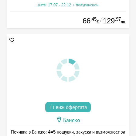
Дата: 17.07 - 22.12 + полупансион
.45
.97
66
129
/
€
лв.
виж офертата
Банско
Почивка в Банско: 4=5 нощувки, закуска и възможност за