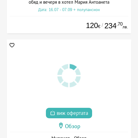
обяд и вечеря в хотел Мария Антоанета
Дата: 16.07 - 07.09 + полупансион
120
.70
234
/
€
лв.
виж офертата
Обзор