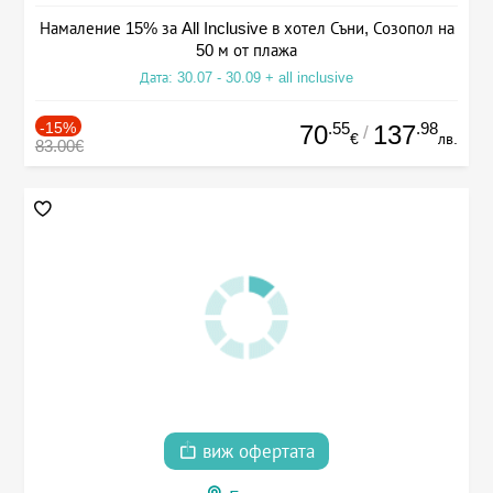
Намаление 15% за All Inclusive в хотел Съни, Созопол на
50 м от плажа
Дата: 30.07 - 30.09 + all inclusive
-15%
.55
.98
70
137
/
€
лв.
83.00€
виж офертата