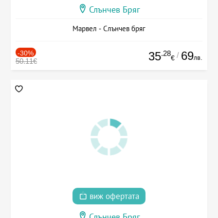
Слънчев Бряг
Марвел - Слънчев бряг
-30%
.28
69
35
/
лв.
€
50.11€
виж офертата
Слънчев Бряг