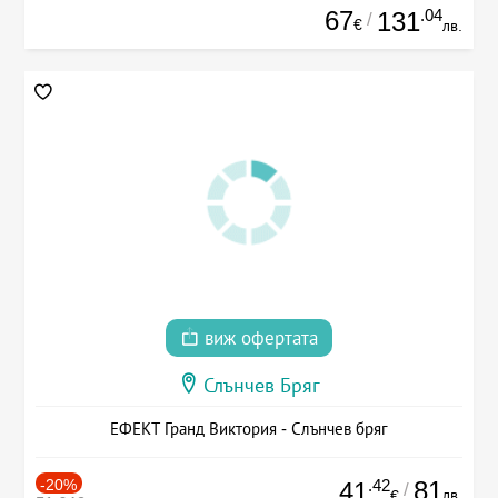
67
.04
131
/
€
лв.
виж офертата
Слънчев Бряг
ЕФЕКТ Гранд Виктория - Слънчев бряг
-20%
.42
81
41
/
лв.
€