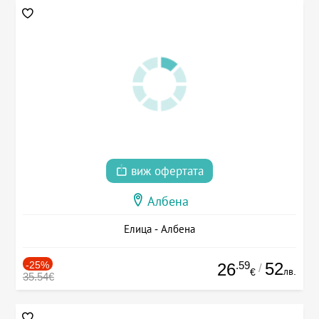
виж офертата
Албена
Елица - Албена
-25%
.59
52
26
/
лв.
€
35.54€