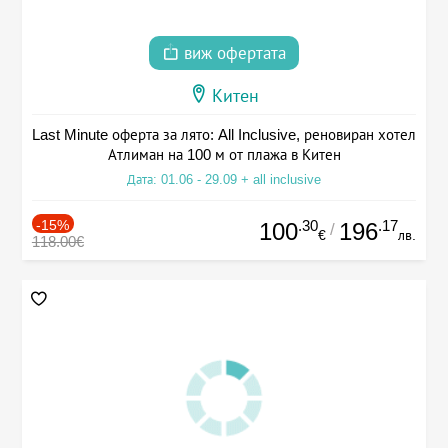
виж офертата
Китен
Last Minute оферта за лято: All Inclusive, реновиран хотел
Атлиман на 100 м от плажа в Китен
Дата: 01.06 - 29.09 + all inclusive
-15%
.30
.17
100
196
/
€
лв.
118.00€