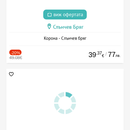
виж офертата
Слънчев Бряг
Корона - Слънчев бряг
-20%
.37
77
39
/
лв.
€
49.08€