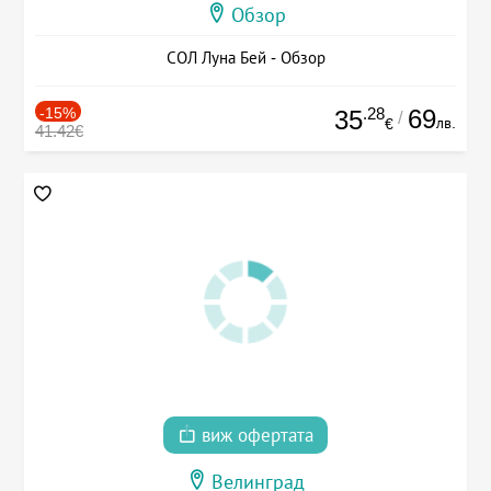
Обзор
СОЛ Луна Бей - Обзор
-15%
.28
69
35
/
лв.
€
41.42€
виж офертата
Велинград