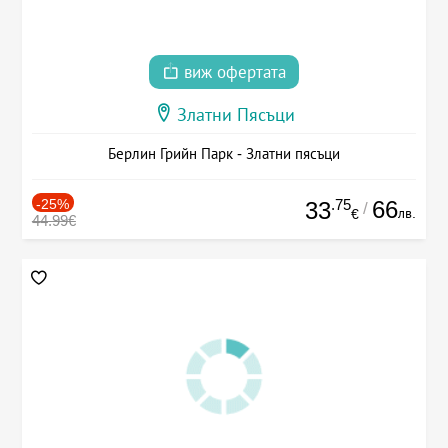
виж офертата
Златни Пясъци
Берлин Грийн Парк - Златни пясъци
-25%
.75
66
33
/
лв.
€
44.99€