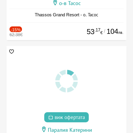
о-в Тасос
Thassos Grand Resort - о. Тасос
-15%
.17
104
53
/
лв.
€
62.38€
виж офертата
Паралия Катерини