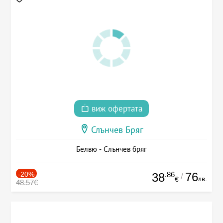
виж офертата
Слънчев Бряг
Белвю - Слънчев бряг
-20%
.86
76
38
/
лв.
€
48.57€