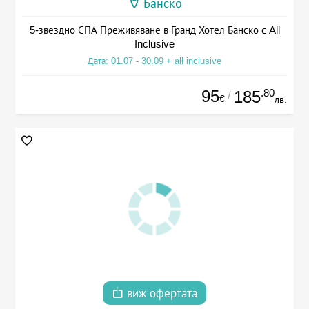
Банско
5-звездно СПА Преживяване в Гранд Хотел Банско с All
Inclusive
Дата: 01.07 - 30.09 + all inclusive
95
.80
185
/
€
лв.
виж офертата