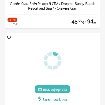
Дрийм Съни Бийч Резорт § СПА / Dreams Sunny Beach
Resort and Spa / - Слънчев бряг
-15%
.06
94
48
/
лв.
€
56.75€
виж офертата
Слънчев Бряг