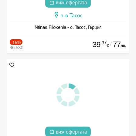
виж офертата
о-в Тасос
Ntinas Filoxenia - о. Тасос, Гърция
-15%
.37
77
39
/
лв.
€
46.53€
виж офертата