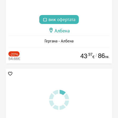
виж офертата
Албена
Гергана - Албена
-20%
.97
86
43
/
лв.
€
54.66€