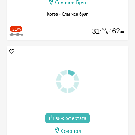
Слънчев Бряг
Котва - Слънчев бряг
-21%
.70
62
31
/
лв.
€
39.88€
виж офертата
Созопол