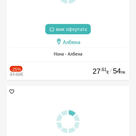
виж офертата
Албена
Нона - Албена
-25%
.61
54
27
/
лв.
€
37.02€