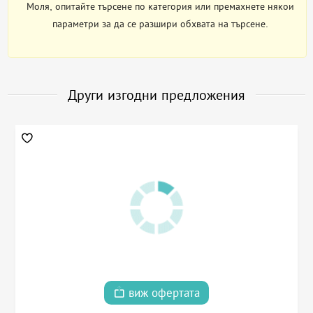
Моля, опитайте търсене по категория или премахнете някои
параметри за да се разшири обхвата на търсене.
Други изгодни предложения
виж офертата