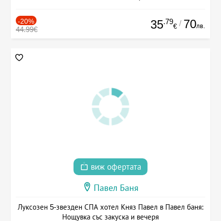
-20%
.79
70
35
/
лв.
€
44.99€
виж офертата
Павел Баня
Луксозен 5-звезден СПА хотел Княз Павел в Павел баня:
Нощувка със закуска и вечеря