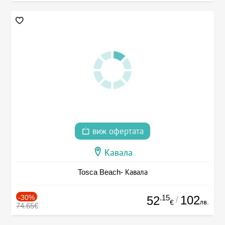
виж офертата
Кавала
Tosca Beach- Кавала
-30%
.15
102
52
/
лв.
€
74.65€