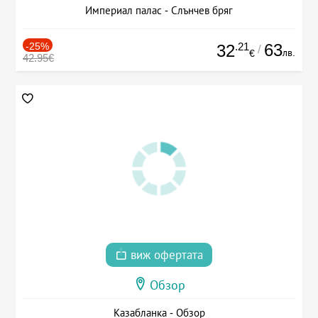
Империал палас - Слънчев бряг
-25%
.21
63
32
/
лв.
€
42.95€
виж офертата
Обзор
Казабланка - Обзор