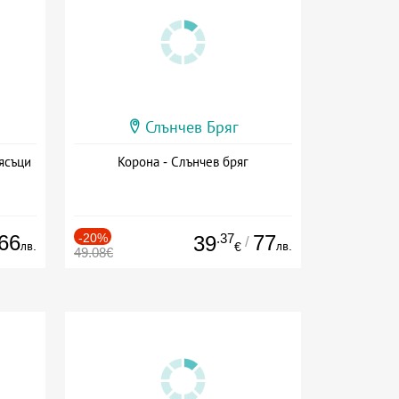
Слънчев Бряг
ясъци
Корона - Слънчев бряг
66
-20%
.37
77
39
/
лв.
лв.
€
49.08€