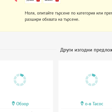
Моля, опитайте търсене по категория или пре
разшири обхвата на търсене.
Други изгодни предло
Обзор
о-в Тасос