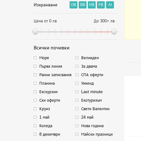
Изхранване
OB
BB
HB
FB
AI
Цена от 0 лв
До 300+ лв
Всички почивки
Море
Великден
Първа линия
За двама
Ранни записвания
СПА оферти
Планина
Уикенд
Екскурзии
Last minute
Ски оферти
Екотуризъм
Круиз
Свети Валентин
1 май
24 май
Коледа
Нова година
8 декември
Майски празници