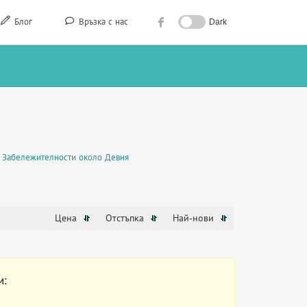
Блог
Връзка с нас
Dark
Забележителности около Девня
Цена
Отстъпка
Най-нови
и: