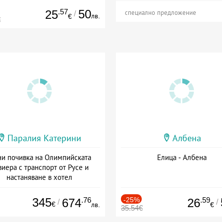
.57
50
25
/
специално предложение
лв.
€
€
Паралия Катерини
Албена
и почивка на Олимпийската
Елица - Албена
виера с транспорт от Русе и
настаняване в хотел
Дата: 18.09 - 23.09 + закуска
345
.76
-25%
.59
674
26
/
/
€
лв.
€
35.54€