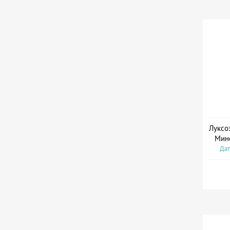
Луксо
Мин
Дат