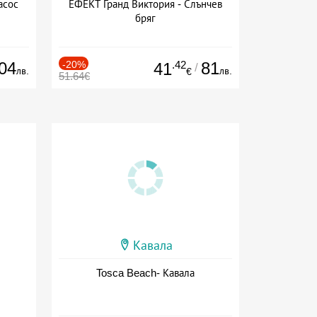
асос
ЕФЕКТ Гранд Виктория - Слънчев
бряг
04
-20%
.42
81
41
/
лв.
лв.
€
51.64€
Кавала
Tosca Beach- Кавала