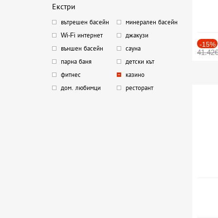
Екстри
вътрешен басейн
минерален басейн
Wi-Fi интернет
джакузи
-15%
външен басейн
сауна
41.42
парна баня
детски кът
фитнес
казино
дом. любимци
ресторант