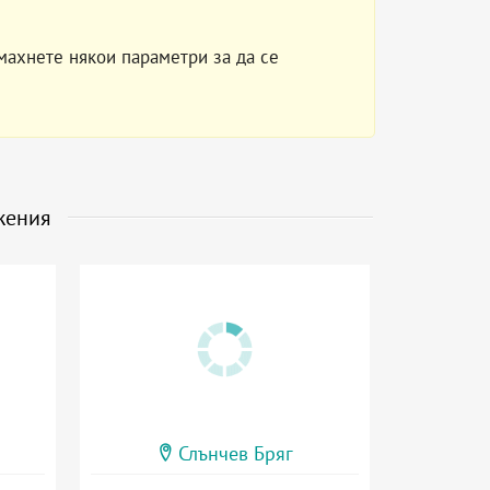
махнете някои параметри за да се
жения
Слънчев Бряг