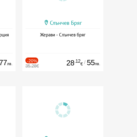
Слънчев Бряг
ърция
Жерави - Слънчев бряг
77
-20%
.12
55
28
/
лв.
лв.
€
35.28€