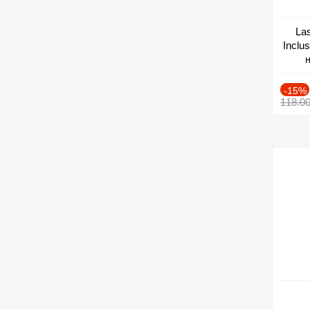
Las
Inclu
н
Дат
-15%
118.0