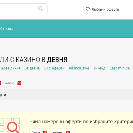
Любими оферти
В града
ЛИ С КАЗИНО В
ДЕВНЯ
Първа линия
За двама
СПА оферти
All inclusive
Уикенд
Last minute
казино
рти
Няма намерени оферти по избраните критери
Девня
казино