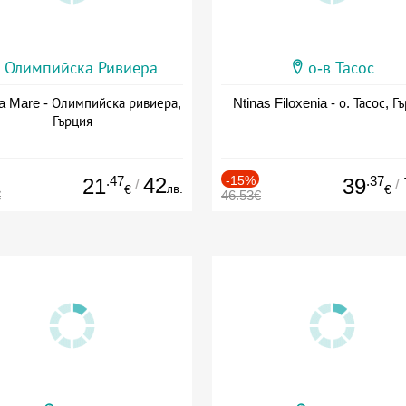
Олимпийска Ривиера
о-в Тасос
a Mare - Олимпийска ривиера,
Ntinas Filoxenia - о. Тасос, Г
Гърция
.47
42
-15%
.37
21
39
/
/
лв.
€
€
€
46.53€