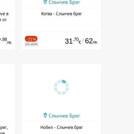
Слънчев Бряг
ive в
Котва - Слънчев бряг
м от
ive
.98
-21%
.70
62
7
31
/
лв.
лв.
€
39.88€
Слънчев Бряг
ряг,
Нобел - Слънчев бряг
ive