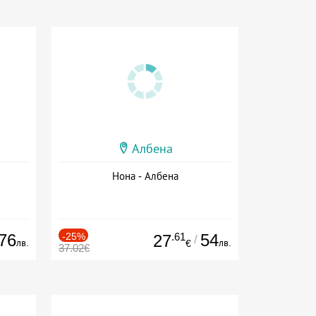
Албена
Нона - Албена
76
-25%
.61
54
27
/
лв.
лв.
€
37.02€