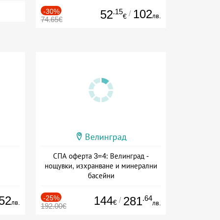
-30%
.15
102
52
/
лв.
€
74.65€
Велинград
СПА оферта 3=4: Велинград -
нощувки, изхранване и минерални
басейни
Дата: 01.07 - 30.09 + полупансион
52
-25%
144
.64
281
/
лв.
€
лв.
192.00€