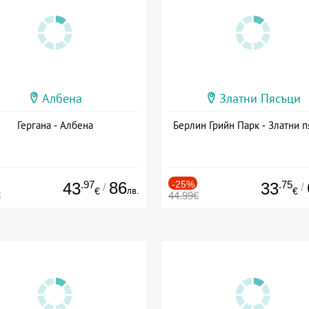
Албена
Златни Пясъци
Гергана - Албена
Берлин Грийн Парк - Златни п
.97
86
-25%
.75
43
33
/
/
лв.
€
€
€
44.99€