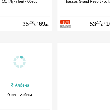
СОЛ Луна Бей - Обзор
Thassos Grand Resort - о. Т
.28
69
-15%
.17
1
35
53
/
/
лв.
€
€
€
62.38€
Албена
Оазис - Албена