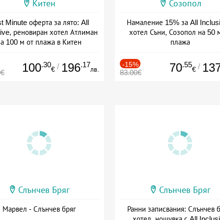
Китен
Созопол
t Minute оферта за лято: All
Намаление 15% за All Inclus
sive, реновиран хотел Атлиман
хотел Съни, Созопол на 50 
а 100 м от плажа в Китен
плажа
а: 01.06 - 29.09 + all inclusive
Дата: 30.07 - 30.09 + all inclus
.30
.17
-15%
.55
100
196
70
13
/
/
€
лв.
€
0€
83.00€
Слънчев Бряг
Слънчев Бряг
Марвел - Слънчев бряг
Ранни записвания: Слънчев б
хотел, нощувка с All Inclus