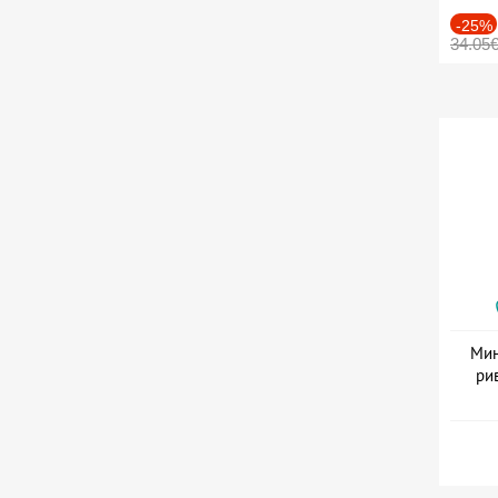
-25%
34.05
Мин
ри