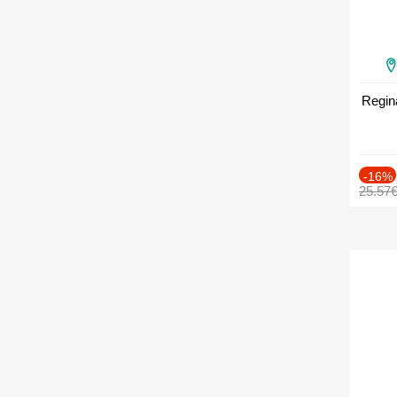
Regin
-16%
25.57