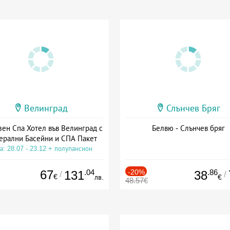
Велинград
Слънчев Бряг
зен Спа Хотел във Велинград с
Белвю - Слънчев бряг
ерални Басейни и СПА Пакет
а: 28.07 - 23.12 + полупансион
67
.04
-20%
.86
131
38
/
/
€
лв.
€
48.57€