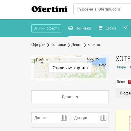
Ofertini
Почивки
Стоки
Всички оферти
Оферти
Почивки
Девня
казино
❯
❯
❯
ХОТЕ
Море
Отиди към картата
Девня
0 офе
Девня